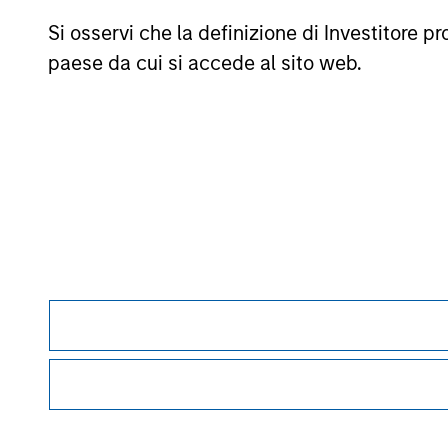
associando una media ponderata delle performance ai parame
Si osservi che la definizione di Investitore 
mesi di rendimenti totali, il 60% del rating a cinque anni/4
anni/20% del rating a tre anni per almeno 120 mesi di rend
paese da cui si accede al sito web.
tale periodo, in realtà l’effetto maggiore viene esercitato da
commissioni di vendita.
La categoria
Europa/Asia e Sudafrica (EAA)
comprende fond
fondi OICVM europei (prevalentemente Hong Kong, Singapore e 
classificazione EEA sarebbe, secondo Morningstar, vantaggio
© 2026 Morningstar. Tutti i diritti riservati. Le informazion
divulgate; e (3) non sono garantite in quanto a correttezza,
perdita derivante dall’utilizzo di queste informazioni.
La per
Morgan Stan
Morgan Stan