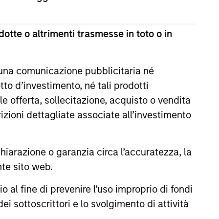
estimento a capitale variabile di diritto lussemburghese.
te 1 della Legge del 17 dicembre 2010 e successive
otte o altrimenti trasmesse in toto o in
ultima versione del Prospetto Informativo, del documento
la relazione annuale e della relazione semestrale
a titolo gratuito presso la Sede legale all’indirizzo
 una comunicazione pubblicitaria né
to d’investimento, né tali prodotti
i sul sito web sopra indicato.
e offerta, sollecitazione, acquisto o vendita
cation Form), mentre la sezione “Informazioni
trizioni dettagliate associate all’investimento
ificamente gli investitori di Hong Kong. Copie gratuite in
dello statuto e delle relazioni annuali e semestrali e
 Fund Services S.A., 11, rue du Général-Dufour, 1204
arazione o garanzia circa l’accuratezza, la
nte sito web.
 un Paese del SEE in cui esso è registrato per la vendita,
al fine di prevenire l’uso improprio di fondi
ei sottoscrittori e lo svolgimento di attività
ono le commissioni e gli oneri relativi all’emissione e al