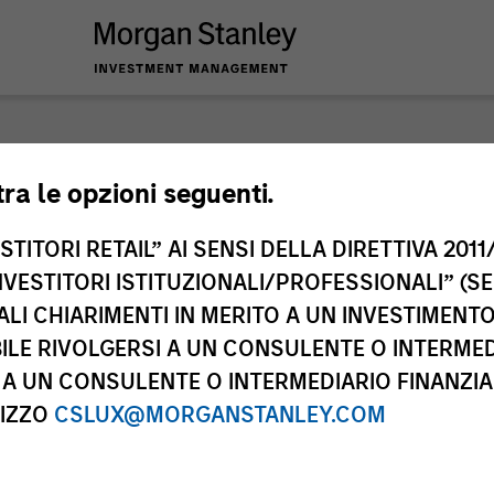
nley Investme
tra le opzioni seguenti.
TITORI RETAIL” AI SENSI DELLA DIRETTIVA 2011/
NVESTITORI ISTITUZIONALI/PROFESSIONALI” (S
ALI CHIARIMENTI IN MERITO A UN INVESTIMEN
LE RIVOLGERSI A UN CONSULENTE O INTERMED
A UN CONSULENTE O INTERMEDIARIO FINANZIAR
RIZZO
CSLUX@MORGANSTANLEY.COM
Team
Cla
2