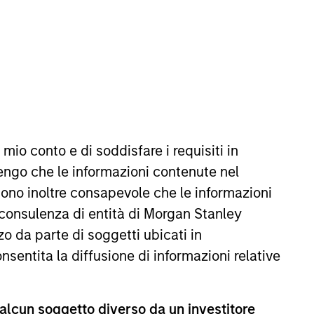
REIMPOSTA
 mio conto e di soddisfare i requisiti in
ffetto delle oscillazioni valutarie. Tutti i dati di
missioni e gli oneri relativi all’emissione e al rimborso
engo che le informazioni contenute nel
Sono inoltre consapevole che le informazioni
 consulenza di entità di Morgan Stanley
o da parte di soggetti ubicati in
onsentita la diffusione di informazioni relative
 alcun soggetto diverso da un investitore