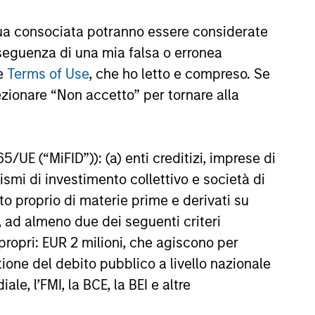
ent Limited (“MSIM Ltd”).
a consociata potranno essere considerate
nseguenza di una mia falsa o erronea
le
Terms of Use
, che ho letto e compreso. Se
te al netto delle commissioni. I dati di performance da
di investire si consiglia di valutare attentamente gli
ezionare “Non accetto” per tornare alla
e una variazione molto più elevata, sia in senso positivo
65/UE (“MiFID”)): (a) enti creditizi, imprese di
. Si fa presente che non tutti i comparti sono disponibili
nismi di investimento collettivo e società di
zione o disponibilità sia contraria alle leggi o ai regolamenti
nto proprio di materie prime e derivati su
oria 1 non indica un investimento privo di rischio. Si
, ad almeno due dei seguenti criteri
o specifico per le classi di azioni e le avvertenze.
di propri: EUR 2 milioni, che agiscono per
iabili e polizze vita variabili, exchange-traded fund, fondi
stione del debito pubblico a livello nazionale
ati come un’unica categoria a fini comparativi. Il rating
le, l’FMI, la BCE, la BEI e altre
one dell’extra rendimento mensile dei prodotti gestiti,
ategoria di prodotti vengono assegnate 5 stelle, al
ningstar complessivo per un prodotto gestito viene ricavato