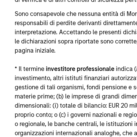
rimborso delle azioni. La fonte di tutti i dati relativi all
Il valore degli investimenti e i proventi da essi derivanti
Sono consapevole che nessuna entità di Mo
responsabili di perdite derivanti direttamen
recuperare l'importo investito.
interpretazione. Accettando le presenti dich
I dati di performance per i comparti con track record infer
inizio anno non sono annualizzati. Le performance di altre cl
le dichiarazioni sopra riportate sono corrett
obiettivi d’investimento, i rischi, le commissioni e le spes
pagina iniziale.
Il ricorso alla leva aumenta i rischi: una variazione relat
che negativo, nel valore di quell’investimento e, di conseg
* Il termine
investitore professionale
indica (
Alcuni documenti disponibili in questo sito possono riguar
investimento, altri istituti finanziari autoriz
in tutte le giurisdizioni e che i comparti non sono disponibil
locali.
gestione di tali organismi, fondi pensione e s
Più alta è la categoria (1-7), maggiore è il potenziale di re
materie prime; (b) le imprese di grandi dimen
rimanda al Documento contenente informazioni chiave per gli i
dimensionali: (i) totale di bilancio: EUR 20 mil
1
Il Morningstar Rating™,
o “star rating” viene calcolato per 
proprio conto; o (c) i governi nazionali e regi
chiusi e conti separati) con uno storico minimo di tre anni
o regionale, le banche centrali, le istituzioni
viene calcolato sulla base di una misura del rendimento corr
ponendo maggior enfasi sulle variazioni al ribasso e premia
organizzazioni internazionali analoghe, che 
successivo 22,5% 4 stelle, al successivo 35% 3 stelle, al su