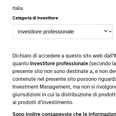
Italia
A
AR
Categoria di investitore
La presente comunicazione ha carattere promozionale.
Dichiaro di accedere a questo sito web dall’
I
La performance passata non è un indicatore affidabile dei ri
performance sono calcolati in base al valore del patrimoni
quanto
Investitore professionale
(secondo la
delle quote. Tutti i dati relativi alle performance e agli
presente sito non sono destinate a, e non de
Fare clic sul nome del Comparto per informazioni sui Rend
contenute nel presente sito possono riguarda
Investment Management, ma non si rivolgono, n
giurisdizioni in cui la distribuzione di prodot
ai prodotti d’investimento.
*Devise de référence du fonds
Sono inoltre consapevole che le informazioni