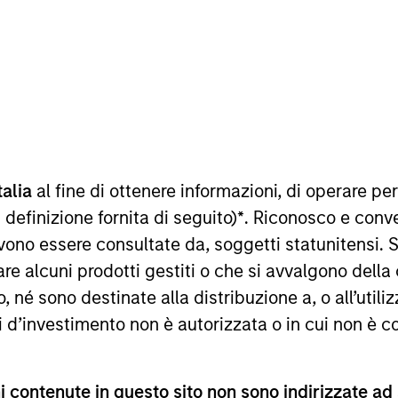
talia
al fine di ottenere informazioni, di operare per
sultati futuri. I rendimenti possono aumentare o diminuire per e
o netto (NAV), al netto delle spese, e non comprendono le com
 definizione fornita di seguito)
*
. Riconosco e conv
 indici sono tratti da Morgan Stanley Investment Management.
vono essere consultate da, soggetti statunitensi. 
imenti nell’anno solare.
re alcuni prodotti gestiti o che si avvalgono della
é sono destinate alla distribuzione a, o all’utilizz
ti d’investimento non è autorizzata o in cui non è c
 contenute in questo sito non sono indirizzate ad