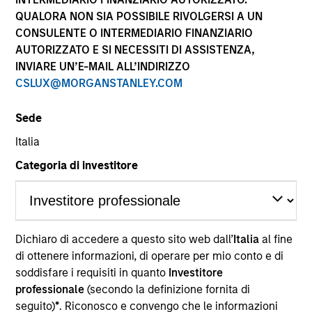
performance sono calcolati in base al valore del
QUALORA NON SIA POSSIBILE RIVOLGERSI A UN
patrimonio netto (NAV), al netto delle spese, e non
CONSULENTE O INTERMEDIARIO FINANZIARIO
comprendono le commissioni e gli oneri relativi
AUTORIZZATO E SI NECESSITI DI ASSISTENZA,
all’emissione e al rimborso delle quote. Tutti i dati relativi
alle performance e agli indici sono tratti da Morgan
INVIARE UN’E-MAIL ALL’INDIRIZZO
Stanley Investment Management.
CSLUX@MORGANSTANLEY.COM
Fare clic sul nome del Comparto per informazioni sui
Rendimenti nell’anno solare.
Sede
Italia
Categoria di investitore
*Devise de référence du fonds
Dichiaro di accedere a questo sito web dall’
Italia
al fine
Il presente materiale contiene informazioni relative ai
Comparti di Morgan Stanley Investment Funds, una
di ottenere informazioni, di operare per mio conto e di
società di investimento a capitale variabile di diritto
soddisfare i requisiti in quanto
Investitore
lussemburghese. (la “Società”) è registrata nel
professionale
(secondo la definizione fornita di
Granducato di Lussemburgo come organismo
seguito)
*
. Riconosco e convengo che le informazioni
d’investimento collettivo ai sensi della Parte 1 della Legge