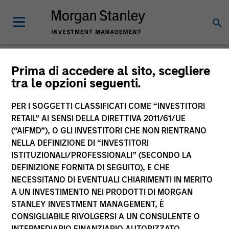
Morgan Stanley
Prima di accedere al sito, scegliere
tra le opzioni seguenti.
Investment Funds
PER I SOGGETTI CLASSIFICATI COME “INVESTITORI
RETAIL” AI SENSI DELLA DIRETTIVA 2011/61/UE
(“AIFMD”), O GLI INVESTITORI CHE NON RIENTRANO
NELLA DEFINIZIONE DI “INVESTITORI
ISTITUZIONALI/PROFESSIONALI” (SECONDO LA
DEFINIZIONE FORNITA DI SEGUITO), E CHE
NECESSITANO DI EVENTUALI CHIARIMENTI IN MERITO
La presente comunicazione ha carattere promozionale.
A UN INVESTIMENTO NEI PRODOTTI DI MORGAN
STANLEY INVESTMENT MANAGEMENT, È
La performance passata non è un indicatore affidabile dei
CONSIGLIABILE RIVOLGERSI A UN CONSULENTE O
risultati futuri. I rendimenti possono aumentare o diminuire
per effetto delle oscillazioni valutarie. Tutti i dati di
INTERMEDIARIO FINANZIARIO AUTORIZZATO.