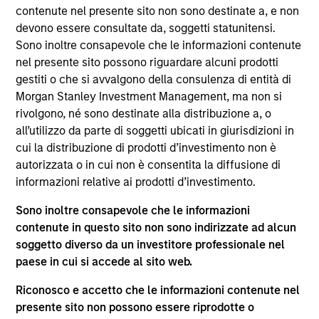
del 17 dicembre 2010 e successive modifiche. La Società è
contenute nel presente sito non sono destinate a, e non
un organismo d’investimento collettivo in valori mobiliari
devono essere consultate da, soggetti statunitensi.
(“OICVM”).
Sono inoltre consapevole che le informazioni contenute
Prima dell’adesione ai comparti, le richieste di
nel presente sito possono riguardare alcuni prodotti
partecipazione non devono essere presentate senza aver
gestiti o che si avvalgono della consulenza di entità di
consultato l’ultima versione del Prospetto Informativo, del
Morgan Stanley Investment Management, ma non si
documento contenente informazioni chiave (“KID”) o del
rivolgono, né sono destinate alla distribuzione a, o
documento contenente informazioni chiave per gli
investitori (“KIID”), della relazione annuale e della
all’utilizzo da parte di soggetti ubicati in giurisdizioni in
relazione semestrale (“Documenti di offerta”) o altri
cui la distribuzione di prodotti d’investimento non è
documenti disponibili sul sito
autorizzata o in cui non è consentita la diffusione di
https://www.morganstanley.com/im/msinvf/index.html
o
informazioni relative ai prodotti d’investimento.
a titolo gratuito presso la Sede legale all’indirizzo
European Bank and Business Centre, 6B route de Trèves,
Sono inoltre consapevole che le informazioni
L-2633 Senningerberg, R.C.S. Lussemburgo B 29 192.
contenute in questo sito non sono indirizzate ad alcun
Le informazioni relative agli aspetti di sostenibilità del
soggetto diverso da un investitore professionale nel
Comparto e una sintesi dei diritti degli investitori sono
paese in cui si accede al sito web.
disponibili sul sito web sopra indicato.
Inoltre, gli investitori italiani sono invitati a prendere
Riconosco e accetto che le informazioni contenute nel
visione del “Modulo completo di sottoscrizione” (Extended
presente sito non possono essere riprodotte o
Application Form), mentre la sezione “Informazioni