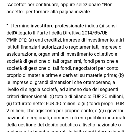
“Accetto” per continuare, oppure selezionare “Non
Alcuni documenti disponibili in questo sito possono
accetto” per tornare alla pagina iniziale.
riguardare più comparti della gamma Morgan Stanley
Investment Funds. Si fa presente che non tutti i comparti
* Il termine
investitore professionale
indica (ai sensi
sono disponibili in tutte le giurisdizioni e che i comparti non
sono disponibili per le persone residenti nelle giurisdizioni
dell’Allegato II Parte I della Direttiva 2014/65/UE
in cui tale distribuzione o disponibilità sia contraria alle
(“MiFID”)): (a) enti creditizi, imprese di investimento, altri
leggi o ai regolamenti locali.
istituti finanziari autorizzati o regolamentati, imprese di
Più alta è la categoria (1-7), maggiore è il potenziale di
assicurazione, organismi di investimento collettivo e
rendimento, ma anche il rischio di perdere l’investimento.
società di gestione di tali organismi, fondi pensione e
La categoria 1 non indica un investimento privo di rischio. Si
società di gestione di tali fondi, negoziatori per conto
rimanda al Documento contenente informazioni chiave per
proprio di materie prime e derivati su materie prime; (b)
gli investitori (KIID), nella sezione Risorse, per il rating di
rischio specifico per le classi di azioni e le avvertenze.
le imprese di grandi dimensioni che ottemperano, a
livello di singola società, ad almeno due dei seguenti
1
Il Morningstar Rating™,
o “star rating” viene calcolato per i
criteri dimensionali: (i) totale di bilancio: EUR 20 milioni,
prodotti gestiti (inclusi fondi comuni, sottoconti di rendite
(ii) fatturato netto: EUR 40 milioni o (iii) fondi propri: EUR
variabili e polizze vita variabili, exchange-traded fund, fondi
chiusi e conti separati) con uno storico minimo di tre anni.
2 milioni, che agiscono per proprio conto; o (c) i governi
Gli exchange-traded fund e i fondi comuni aperti sono
nazionali e regionali, compresi gli enti pubblici incaricati
considerati come un’unica categoria a fini comparativi. Il
della gestione del debito pubblico a livello nazionale o
rating viene calcolato sulla base di una misura del
regionale, le banche centrali, le istituzioni internazionali