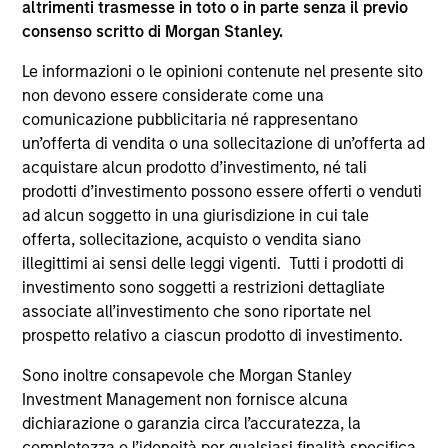
altrimenti trasmesse in toto o in parte senza il previo
supplementari per Hong Kong” (“Additional Information for
consenso scritto di Morgan Stanley.
Hong Kong Investors”) all’interno del Prospetto riguarda
specificamente gli investitori di Hong Kong. Copie gratuite
Le informazioni o le opinioni contenute nel presente sito
in lingua tedesca del Prospetto Informativo, del
documento contenente informazioni chiave per gli
non devono essere considerate come una
investitori (KID o KIID), dello statuto e delle relazioni
comunicazione pubblicitaria né rappresentano
annuali e semestrali e ulteriori informazioni possono
un’offerta di vendita o una sollecitazione di un’offerta ad
essere ottenute dal rappresentante in Svizzera. Il
acquistare alcun prodotto d’investimento, né tali
rappresentante in Svizzera è Carnegie Fund Services S.A.,
11, rue du Général-Dufour, 1204 Ginevra. L’agente pagatore
prodotti d’investimento possono essere offerti o venduti
in Svizzera è Banque Cantonale de Genève, 17, quai de l’Ile,
ad alcun soggetto in una giurisdizione in cui tale
1204 Ginevra.
offerta, sollecitazione, acquisto o vendita siano
Se la società di gestione del Comparto in questione decide
illegittimi ai sensi delle leggi vigenti. Tutti i prodotti di
di cessare l’accordo di commercializzazione del Comparto
investimento sono soggetti a restrizioni dettagliate
in un Paese del SEE in cui esso è registrato per la vendita,
associate all’investimento che sono riportate nel
lo farà nel rispetto delle norme OICVM.
prospetto relativo a ciascun prodotto di investimento.
Per i termini e le definizioni riguardanti il comparto si
rinvia alla pagina del
Glossario
.
Sono inoltre consapevole che Morgan Stanley
Investment Management non fornisce alcuna
Tutti i dati di performance sono calcolati in base al valore
dichiarazione o garanzia circa l’accuratezza, la
del patrimonio netto (NAV), al netto delle spese, e non
completezza o l’idoneità per qualsiasi finalità specifica