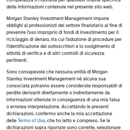
comprendono le commissioni e gli oneri relativi
all’emissione e al rimborso delle azioni. La fonte di tutti i
delle informazioni contenute nel presente sito web.
dati relativi alle performance e agli indici è Morgan Stanley
Investment Management Limited (“MSIM Ltd”).
Morgan Stanley Investment Management impone
obblighi ai professionisti del settore finanziario al fine di
Il valore degli investimenti e i proventi da essi derivanti
prevenire l’uso improprio di fondi di investimento per il
possono aumentare come diminuire e un investitore può
non
riciclaggio di denaro, tra cui l’adozione di procedure per
l’identificazione dei sottoscrittori e lo svolgimento di
recuperare l'importo investito.
attività di verifica e di altri controlli di sicurezza
I dati di performance per i comparti con track record
pertinenti.
inferiore a un anno non sono illustrati. Le performance sono
calcolate al netto delle commissioni. I dati di performance
Sono consapevole che nessuna entità di Morgan
da inizio anno non sono annualizzati. Le performance di
Stanley Investment Management né alcuna sua
altre classi di azioni, se disponibili, potrebbero essere
consociata potranno essere considerate responsabili di
diverse. Prima di investire si consiglia di valutare
attentamente gli obiettivi d’investimento, i rischi, le
perdite derivanti direttamente o indirettamente da
commissioni e le spese del comparto.
informazioni ottenute in conseguenza di una mia falsa
o erronea interpretazione. Accettando le presenti
Il ricorso alla leva aumenta i rischi: una variazione
relativamente contenuta nel valore di un investimento può
dichiarazioni, confermo anche la mia accettazione
determinare una variazione molto più elevata, sia in senso
delle
Terms of Use
, che ho letto e compreso. Se le
positivo che negativo, nel valore di quell’investimento e, di
dichiarazioni sopra riportate sono corrette, selezionare
conseguenza, nel valore del Comparto.