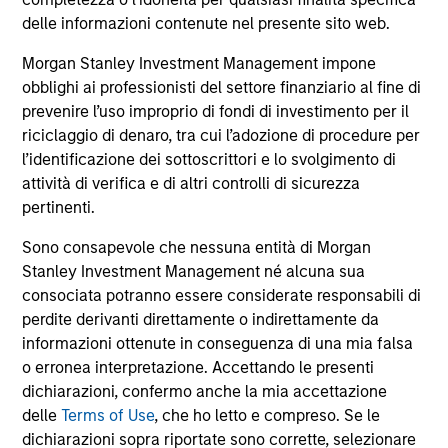
comprendono le commissioni e gli oneri relativi
all’emissione e al rimborso delle azioni. La fonte di tutti i
delle informazioni contenute nel presente sito web.
dati relativi alle performance e agli indici è Morgan Stanley
Investment Management Limited (“MSIM Ltd”).
Morgan Stanley Investment Management impone
obblighi ai professionisti del settore finanziario al fine di
Il valore degli investimenti e i proventi da essi derivanti
prevenire l’uso improprio di fondi di investimento per il
possono aumentare come diminuire e un investitore può
non
riciclaggio di denaro, tra cui l’adozione di procedure per
l’identificazione dei sottoscrittori e lo svolgimento di
recuperare l'importo investito.
attività di verifica e di altri controlli di sicurezza
I dati di performance per i comparti con track record
pertinenti.
inferiore a un anno non sono illustrati. Le performance sono
calcolate al netto delle commissioni. I dati di performance
Sono consapevole che nessuna entità di Morgan
da inizio anno non sono annualizzati. Le performance di
Stanley Investment Management né alcuna sua
altre classi di azioni, se disponibili, potrebbero essere
consociata potranno essere considerate responsabili di
diverse. Prima di investire si consiglia di valutare
attentamente gli obiettivi d’investimento, i rischi, le
perdite derivanti direttamente o indirettamente da
commissioni e le spese del comparto.
informazioni ottenute in conseguenza di una mia falsa
o erronea interpretazione. Accettando le presenti
Il ricorso alla leva aumenta i rischi: una variazione
relativamente contenuta nel valore di un investimento può
dichiarazioni, confermo anche la mia accettazione
determinare una variazione molto più elevata, sia in senso
delle
Terms of Use
, che ho letto e compreso. Se le
positivo che negativo, nel valore di quell’investimento e, di
dichiarazioni sopra riportate sono corrette, selezionare
conseguenza, nel valore del Comparto.