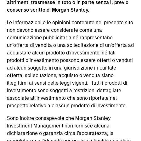
altrimenti trasmesse in toto o in parte senza il previo
supplementari per Hong Kong” (“Additional Information for
consenso scritto di Morgan Stanley.
Hong Kong Investors”) all’interno del Prospetto riguarda
specificamente gli investitori di Hong Kong. Copie gratuite
Le informazioni o le opinioni contenute nel presente sito
in lingua tedesca del Prospetto Informativo, del
documento contenente informazioni chiave per gli
non devono essere considerate come una
investitori (KID o KIID), dello statuto e delle relazioni
comunicazione pubblicitaria né rappresentano
annuali e semestrali e ulteriori informazioni possono
un’offerta di vendita o una sollecitazione di un’offerta ad
essere ottenute dal rappresentante in Svizzera. Il
acquistare alcun prodotto d’investimento, né tali
rappresentante in Svizzera è Carnegie Fund Services S.A.,
11, rue du Général-Dufour, 1204 Ginevra. L’agente pagatore
prodotti d’investimento possono essere offerti o venduti
in Svizzera è Banque Cantonale de Genève, 17, quai de l’Ile,
ad alcun soggetto in una giurisdizione in cui tale
1204 Ginevra.
offerta, sollecitazione, acquisto o vendita siano
Se la società di gestione del Comparto in questione decide
illegittimi ai sensi delle leggi vigenti. Tutti i prodotti di
di cessare l’accordo di commercializzazione del Comparto
investimento sono soggetti a restrizioni dettagliate
in un Paese del SEE in cui esso è registrato per la vendita,
associate all’investimento che sono riportate nel
lo farà nel rispetto delle norme OICVM.
prospetto relativo a ciascun prodotto di investimento.
Per i termini e le definizioni riguardanti il comparto si
rinvia alla pagina del
Glossario
.
Sono inoltre consapevole che Morgan Stanley
Investment Management non fornisce alcuna
Tutti i dati di performance sono calcolati in base al valore
dichiarazione o garanzia circa l’accuratezza, la
del patrimonio netto (NAV), al netto delle spese, e non
completezza o l’idoneità per qualsiasi finalità specifica