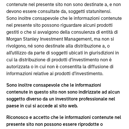
del 17 dicembre 2010 e successive modifiche. La Società è
contenute nel presente sito non sono destinate a, e non
un organismo d’investimento collettivo in valori mobiliari
devono essere consultate da, soggetti statunitensi.
(“OICVM”).
Sono inoltre consapevole che le informazioni contenute
Prima dell’adesione ai comparti, le richieste di
nel presente sito possono riguardare alcuni prodotti
partecipazione non devono essere presentate senza aver
gestiti o che si avvalgono della consulenza di entità di
consultato l’ultima versione del Prospetto Informativo, del
Morgan Stanley Investment Management, ma non si
documento contenente informazioni chiave (“KID”) o del
rivolgono, né sono destinate alla distribuzione a, o
documento contenente informazioni chiave per gli
investitori (“KIID”), della relazione annuale e della
all’utilizzo da parte di soggetti ubicati in giurisdizioni in
relazione semestrale (“Documenti di offerta”) o altri
cui la distribuzione di prodotti d’investimento non è
documenti disponibili sul sito
autorizzata o in cui non è consentita la diffusione di
https://www.morganstanley.com/im/msinvf/index.html
o
informazioni relative ai prodotti d’investimento.
a titolo gratuito presso la Sede legale all’indirizzo
European Bank and Business Centre, 6B route de Trèves,
Sono inoltre consapevole che le informazioni
L-2633 Senningerberg, R.C.S. Lussemburgo B 29 192.
contenute in questo sito non sono indirizzate ad alcun
Le informazioni relative agli aspetti di sostenibilità del
soggetto diverso da un investitore professionale nel
Comparto e una sintesi dei diritti degli investitori sono
paese in cui si accede al sito web.
disponibili sul sito web sopra indicato.
Inoltre, gli investitori italiani sono invitati a prendere
Riconosco e accetto che le informazioni contenute nel
visione del “Modulo completo di sottoscrizione” (Extended
presente sito non possono essere riprodotte o
Application Form), mentre la sezione “Informazioni