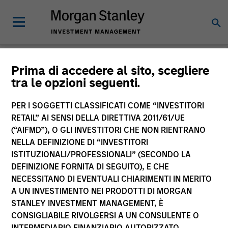
Morgan Stanley
Prima di accedere al sito, scegliere
tra le opzioni seguenti.
Investment Funds
PER I SOGGETTI CLASSIFICATI COME “INVESTITORI
RETAIL” AI SENSI DELLA DIRETTIVA 2011/61/UE
(“AIFMD”), O GLI INVESTITORI CHE NON RIENTRANO
NELLA DEFINIZIONE DI “INVESTITORI
ISTITUZIONALI/PROFESSIONALI” (SECONDO LA
DEFINIZIONE FORNITA DI SEGUITO), E CHE
NECESSITANO DI EVENTUALI CHIARIMENTI IN MERITO
La presente comunicazione ha carattere promozionale.
A UN INVESTIMENTO NEI PRODOTTI DI MORGAN
STANLEY INVESTMENT MANAGEMENT, È
La performance passata non è un indicatore affidabile dei
CONSIGLIABILE RIVOLGERSI A UN CONSULENTE O
risultati futuri. I rendimenti possono aumentare o diminuire
per effetto delle oscillazioni valutarie. Tutti i dati di
INTERMEDIARIO FINANZIARIO AUTORIZZATO.