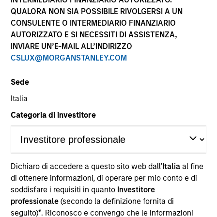
performance sono calcolati in base al valore del
QUALORA NON SIA POSSIBILE RIVOLGERSI A UN
patrimonio netto (NAV), al netto delle spese, e non
CONSULENTE O INTERMEDIARIO FINANZIARIO
comprendono le commissioni e gli oneri relativi
AUTORIZZATO E SI NECESSITI DI ASSISTENZA,
all’emissione e al rimborso delle quote. Tutti i dati relativi
alle performance e agli indici sono tratti da Morgan
INVIARE UN’E-MAIL ALL’INDIRIZZO
Stanley Investment Management.
CSLUX@MORGANSTANLEY.COM
Fare clic sul nome del Comparto per informazioni sui
Rendimenti nell’anno solare.
Sede
Italia
Categoria di investitore
*Devise de référence du fonds
Dichiaro di accedere a questo sito web dall’
Italia
al fine
Il presente materiale contiene informazioni relative ai
Comparti di Morgan Stanley Investment Funds, una
di ottenere informazioni, di operare per mio conto e di
società di investimento a capitale variabile di diritto
soddisfare i requisiti in quanto
Investitore
lussemburghese. (la “Società”) è registrata nel
professionale
(secondo la definizione fornita di
Granducato di Lussemburgo come organismo
seguito)
*
. Riconosco e convengo che le informazioni
d’investimento collettivo ai sensi della Parte 1 della Legge