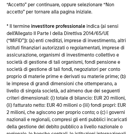
“Accetto” per continuare, oppure selezionare “Non
Alcuni documenti disponibili in questo sito possono
accetto” per tornare alla pagina iniziale.
riguardare più comparti della gamma Morgan Stanley
Investment Funds. Si fa presente che non tutti i comparti
* Il termine
investitore professionale
indica (ai sensi
sono disponibili in tutte le giurisdizioni e che i comparti non
sono disponibili per le persone residenti nelle giurisdizioni
dell’Allegato II Parte I della Direttiva 2014/65/UE
in cui tale distribuzione o disponibilità sia contraria alle
(“MiFID”)): (a) enti creditizi, imprese di investimento, altri
leggi o ai regolamenti locali.
istituti finanziari autorizzati o regolamentati, imprese di
Più alta è la categoria (1-7), maggiore è il potenziale di
assicurazione, organismi di investimento collettivo e
rendimento, ma anche il rischio di perdere l’investimento.
società di gestione di tali organismi, fondi pensione e
La categoria 1 non indica un investimento privo di rischio. Si
società di gestione di tali fondi, negoziatori per conto
rimanda al Documento contenente informazioni chiave per
proprio di materie prime e derivati su materie prime; (b)
gli investitori (KIID), nella sezione Risorse, per il rating di
rischio specifico per le classi di azioni e le avvertenze.
le imprese di grandi dimensioni che ottemperano, a
livello di singola società, ad almeno due dei seguenti
1
Il Morningstar Rating™,
o “star rating” viene calcolato per i
criteri dimensionali: (i) totale di bilancio: EUR 20 milioni,
prodotti gestiti (inclusi fondi comuni, sottoconti di rendite
(ii) fatturato netto: EUR 40 milioni o (iii) fondi propri: EUR
variabili e polizze vita variabili, exchange-traded fund, fondi
chiusi e conti separati) con uno storico minimo di tre anni.
2 milioni, che agiscono per proprio conto; o (c) i governi
Gli exchange-traded fund e i fondi comuni aperti sono
nazionali e regionali, compresi gli enti pubblici incaricati
considerati come un’unica categoria a fini comparativi. Il
della gestione del debito pubblico a livello nazionale o
rating viene calcolato sulla base di una misura del
regionale, le banche centrali, le istituzioni internazionali