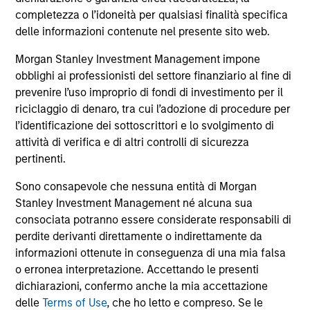
comprendono le commissioni e gli oneri relativi
all’emissione e al rimborso delle azioni. La fonte di tutti i
completezza o l’idoneità per qualsiasi finalità specifica
dati relativi alle performance e agli indici è Morgan Stanley
delle informazioni contenute nel presente sito web.
Investment Management Limited (“MSIM Ltd”).
Morgan Stanley Investment Management impone
Il valore degli investimenti e i proventi da essi derivanti
obblighi ai professionisti del settore finanziario al fine di
possono aumentare come diminuire e un investitore può
non
prevenire l’uso improprio di fondi di investimento per il
riciclaggio di denaro, tra cui l’adozione di procedure per
recuperare l'importo investito.
l’identificazione dei sottoscrittori e lo svolgimento di
I dati di performance per i comparti con track record
attività di verifica e di altri controlli di sicurezza
inferiore a un anno non sono illustrati. Le performance sono
pertinenti.
calcolate al netto delle commissioni. I dati di performance
da inizio anno non sono annualizzati. Le performance di
Sono consapevole che nessuna entità di Morgan
altre classi di azioni, se disponibili, potrebbero essere
Stanley Investment Management né alcuna sua
diverse. Prima di investire si consiglia di valutare
attentamente gli obiettivi d’investimento, i rischi, le
consociata potranno essere considerate responsabili di
commissioni e le spese del comparto.
perdite derivanti direttamente o indirettamente da
informazioni ottenute in conseguenza di una mia falsa
Il ricorso alla leva aumenta i rischi: una variazione
relativamente contenuta nel valore di un investimento può
o erronea interpretazione. Accettando le presenti
determinare una variazione molto più elevata, sia in senso
dichiarazioni, confermo anche la mia accettazione
positivo che negativo, nel valore di quell’investimento e, di
delle
Terms of Use
, che ho letto e compreso. Se le
conseguenza, nel valore del Comparto.