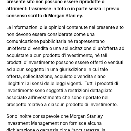
presente sito non possono essere riprodotte o
supplementari per Hong Kong” (“Additional Information for
altrimenti trasmesse in toto o in parte senza il previo
Hong Kong Investors”) all’interno del Prospetto riguarda
consenso scritto di Morgan Stanley.
specificamente gli investitori di Hong Kong. Copie gratuite
in lingua tedesca del Prospetto Informativo, del
documento contenente informazioni chiave per gli
Le informazioni o le opinioni contenute nel presente sito
investitori (KID o KIID), dello statuto e delle relazioni
non devono essere considerate come una
annuali e semestrali e ulteriori informazioni possono
comunicazione pubblicitaria né rappresentano
essere ottenute dal rappresentante in Svizzera. Il
un’offerta di vendita o una sollecitazione di un’offerta ad
rappresentante in Svizzera è Carnegie Fund Services S.A.,
11, rue du Général-Dufour, 1204 Ginevra. L’agente pagatore
acquistare alcun prodotto d’investimento, né tali
in Svizzera è Banque Cantonale de Genève, 17, quai de l’Ile,
prodotti d’investimento possono essere offerti o venduti
1204 Ginevra.
ad alcun soggetto in una giurisdizione in cui tale
Se la società di gestione del Comparto in questione decide
offerta, sollecitazione, acquisto o vendita siano
di cessare l’accordo di commercializzazione del Comparto
illegittimi ai sensi delle leggi vigenti. Tutti i prodotti di
in un Paese del SEE in cui esso è registrato per la vendita,
investimento sono soggetti a restrizioni dettagliate
lo farà nel rispetto delle norme OICVM.
associate all’investimento che sono riportate nel
Per i termini e le definizioni riguardanti il comparto si
prospetto relativo a ciascun prodotto di investimento.
rinvia alla pagina del
Glossario
.
Sono inoltre consapevole che Morgan Stanley
Tutti i dati di performance sono calcolati in base al valore
Investment Management non fornisce alcuna
del patrimonio netto (NAV), al netto delle spese, e non
dichiarazione o garanzia circa l’accuratezza, la