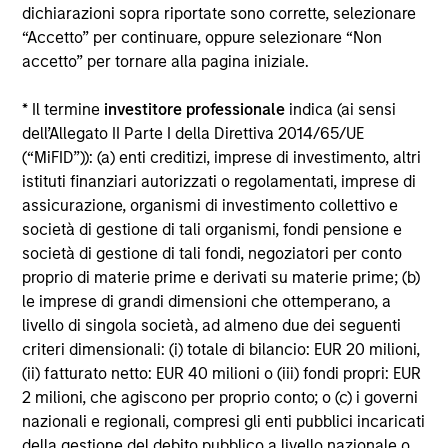
dichiarazioni sopra riportate sono corrette, selezionare
Alcuni documenti disponibili in questo sito possono
“Accetto” per continuare, oppure selezionare “Non
riguardare più comparti della gamma Morgan Stanley
accetto” per tornare alla pagina iniziale.
Investment Funds. Si fa presente che non tutti i comparti
sono disponibili in tutte le giurisdizioni e che i comparti non
sono disponibili per le persone residenti nelle giurisdizioni
* Il termine
investitore professionale
indica (ai sensi
in cui tale distribuzione o disponibilità sia contraria alle
dell’Allegato II Parte I della Direttiva 2014/65/UE
leggi o ai regolamenti locali.
(“MiFID”)): (a) enti creditizi, imprese di investimento, altri
Più alta è la categoria (1-7), maggiore è il potenziale di
istituti finanziari autorizzati o regolamentati, imprese di
rendimento, ma anche il rischio di perdere l’investimento.
assicurazione, organismi di investimento collettivo e
La categoria 1 non indica un investimento privo di rischio. Si
società di gestione di tali organismi, fondi pensione e
rimanda al Documento contenente informazioni chiave per
società di gestione di tali fondi, negoziatori per conto
gli investitori (KIID), nella sezione Risorse, per il rating di
rischio specifico per le classi di azioni e le avvertenze.
proprio di materie prime e derivati su materie prime; (b)
le imprese di grandi dimensioni che ottemperano, a
1
Il Morningstar Rating™,
o “star rating” viene calcolato per i
livello di singola società, ad almeno due dei seguenti
prodotti gestiti (inclusi fondi comuni, sottoconti di rendite
criteri dimensionali: (i) totale di bilancio: EUR 20 milioni,
variabili e polizze vita variabili, exchange-traded fund, fondi
(ii) fatturato netto: EUR 40 milioni o (iii) fondi propri: EUR
chiusi e conti separati) con uno storico minimo di tre anni.
Gli exchange-traded fund e i fondi comuni aperti sono
2 milioni, che agiscono per proprio conto; o (c) i governi
considerati come un’unica categoria a fini comparativi. Il
nazionali e regionali, compresi gli enti pubblici incaricati
rating viene calcolato sulla base di una misura del
della gestione del debito pubblico a livello nazionale o