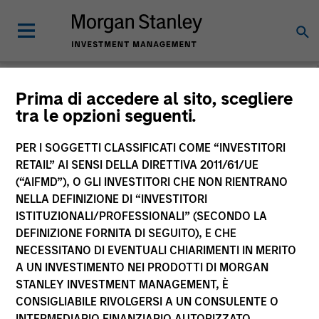
Morgan Stanley
Prima di accedere al sito, scegliere
tra le opzioni seguenti.
Investment Funds
PER I SOGGETTI CLASSIFICATI COME “INVESTITORI
RETAIL” AI SENSI DELLA DIRETTIVA 2011/61/UE
(“AIFMD”), O GLI INVESTITORI CHE NON RIENTRANO
NELLA DEFINIZIONE DI “INVESTITORI
ISTITUZIONALI/PROFESSIONALI” (SECONDO LA
DEFINIZIONE FORNITA DI SEGUITO), E CHE
NECESSITANO DI EVENTUALI CHIARIMENTI IN MERITO
La presente comunicazione ha carattere promozionale.
A UN INVESTIMENTO NEI PRODOTTI DI MORGAN
STANLEY INVESTMENT MANAGEMENT, È
La performance passata non è un indicatore affidabile dei
CONSIGLIABILE RIVOLGERSI A UN CONSULENTE O
risultati futuri. I rendimenti possono aumentare o diminuire
per effetto delle oscillazioni valutarie. Tutti i dati di
INTERMEDIARIO FINANZIARIO AUTORIZZATO.