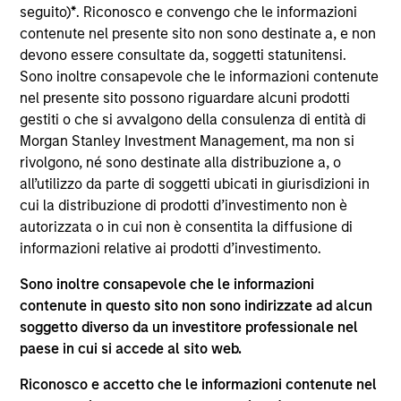
del 17 dicembre 2010 e successive modifiche. La Società è
seguito)
*
. Riconosco e convengo che le informazioni
un organismo d’investimento collettivo in valori mobiliari
contenute nel presente sito non sono destinate a, e non
(“OICVM”).
devono essere consultate da, soggetti statunitensi.
Prima dell’adesione ai comparti, le richieste di
Sono inoltre consapevole che le informazioni contenute
partecipazione non devono essere presentate senza aver
nel presente sito possono riguardare alcuni prodotti
consultato l’ultima versione del Prospetto Informativo, del
gestiti o che si avvalgono della consulenza di entità di
documento contenente informazioni chiave (“KID”) o del
Morgan Stanley Investment Management, ma non si
documento contenente informazioni chiave per gli
investitori (“KIID”), della relazione annuale e della
rivolgono, né sono destinate alla distribuzione a, o
relazione semestrale (“Documenti di offerta”) o altri
all’utilizzo da parte di soggetti ubicati in giurisdizioni in
documenti disponibili sul sito
cui la distribuzione di prodotti d’investimento non è
https://www.morganstanley.com/im/msinvf/index.html
o
autorizzata o in cui non è consentita la diffusione di
a titolo gratuito presso la Sede legale all’indirizzo
informazioni relative ai prodotti d’investimento.
European Bank and Business Centre, 6B route de Trèves,
L-2633 Senningerberg, R.C.S. Lussemburgo B 29 192.
Sono inoltre consapevole che le informazioni
Le informazioni relative agli aspetti di sostenibilità del
contenute in questo sito non sono indirizzate ad alcun
Comparto e una sintesi dei diritti degli investitori sono
soggetto diverso da un investitore professionale nel
disponibili sul sito web sopra indicato.
paese in cui si accede al sito web.
Inoltre, gli investitori italiani sono invitati a prendere
visione del “Modulo completo di sottoscrizione” (Extended
Riconosco e accetto che le informazioni contenute nel
Application Form), mentre la sezione “Informazioni