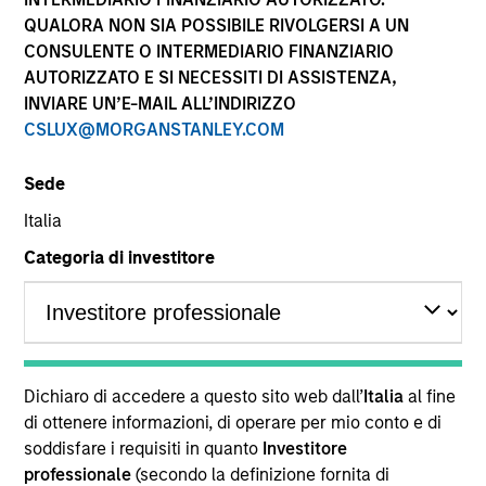
performance sono calcolati in base al valore del
QUALORA NON SIA POSSIBILE RIVOLGERSI A UN
patrimonio netto (NAV), al netto delle spese, e non
CONSULENTE O INTERMEDIARIO FINANZIARIO
comprendono le commissioni e gli oneri relativi
AUTORIZZATO E SI NECESSITI DI ASSISTENZA,
all’emissione e al rimborso delle quote. Tutti i dati relativi
alle performance e agli indici sono tratti da Morgan
INVIARE UN’E-MAIL ALL’INDIRIZZO
Stanley Investment Management.
CSLUX@MORGANSTANLEY.COM
Fare clic sul nome del Comparto per informazioni sui
Rendimenti nell’anno solare.
Sede
Italia
Categoria di investitore
*Devise de référence du fonds
Il presente materiale contiene informazioni relative ai
Comparti di Morgan Stanley Investment Funds, una
Dichiaro di accedere a questo sito web dall’
Italia
al fine
società di investimento a capitale variabile di diritto
di ottenere informazioni, di operare per mio conto e di
lussemburghese. (la “Società”) è registrata nel
soddisfare i requisiti in quanto
Investitore
Granducato di Lussemburgo come organismo
professionale
(secondo la definizione fornita di
d’investimento collettivo ai sensi della Parte 1 della Legge