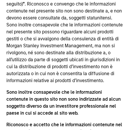
del 17 dicembre 2010 e successive modifiche. La Società è
seguito)
*
. Riconosco e convengo che le informazioni
un organismo d’investimento collettivo in valori mobiliari
contenute nel presente sito non sono destinate a, e non
(“OICVM”).
devono essere consultate da, soggetti statunitensi.
Prima dell’adesione ai comparti, le richieste di
Sono inoltre consapevole che le informazioni contenute
partecipazione non devono essere presentate senza aver
nel presente sito possono riguardare alcuni prodotti
consultato l’ultima versione del Prospetto Informativo, del
gestiti o che si avvalgono della consulenza di entità di
documento contenente informazioni chiave (“KID”) o del
Morgan Stanley Investment Management, ma non si
documento contenente informazioni chiave per gli
investitori (“KIID”), della relazione annuale e della
rivolgono, né sono destinate alla distribuzione a, o
relazione semestrale (“Documenti di offerta”) o altri
all’utilizzo da parte di soggetti ubicati in giurisdizioni in
documenti disponibili sul sito
cui la distribuzione di prodotti d’investimento non è
https://www.morganstanley.com/im/msinvf/index.html
o
autorizzata o in cui non è consentita la diffusione di
a titolo gratuito presso la Sede legale all’indirizzo
informazioni relative ai prodotti d’investimento.
European Bank and Business Centre, 6B route de Trèves,
L-2633 Senningerberg, R.C.S. Lussemburgo B 29 192.
Sono inoltre consapevole che le informazioni
Le informazioni relative agli aspetti di sostenibilità del
contenute in questo sito non sono indirizzate ad alcun
Comparto e una sintesi dei diritti degli investitori sono
soggetto diverso da un investitore professionale nel
disponibili sul sito web sopra indicato.
paese in cui si accede al sito web.
Inoltre, gli investitori italiani sono invitati a prendere
visione del “Modulo completo di sottoscrizione” (Extended
Riconosco e accetto che le informazioni contenute nel
Application Form), mentre la sezione “Informazioni