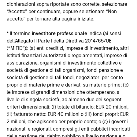
dichiarazioni sopra riportate sono corrette, selezionare
Alcuni documenti disponibili in questo sito possono
“Accetto” per continuare, oppure selezionare “Non
riguardare più comparti della gamma Morgan Stanley
accetto” per tornare alla pagina iniziale.
Investment Funds. Si fa presente che non tutti i comparti
sono disponibili in tutte le giurisdizioni e che i comparti non
sono disponibili per le persone residenti nelle giurisdizioni
* Il termine
investitore professionale
indica (ai sensi
in cui tale distribuzione o disponibilità sia contraria alle
dell’Allegato II Parte I della Direttiva 2014/65/UE
leggi o ai regolamenti locali.
(“MiFID”)): (a) enti creditizi, imprese di investimento, altri
Più alta è la categoria (1-7), maggiore è il potenziale di
istituti finanziari autorizzati o regolamentati, imprese di
rendimento, ma anche il rischio di perdere l’investimento.
assicurazione, organismi di investimento collettivo e
La categoria 1 non indica un investimento privo di rischio. Si
società di gestione di tali organismi, fondi pensione e
rimanda al Documento contenente informazioni chiave per
società di gestione di tali fondi, negoziatori per conto
gli investitori (KIID), nella sezione Risorse, per il rating di
rischio specifico per le classi di azioni e le avvertenze.
proprio di materie prime e derivati su materie prime; (b)
le imprese di grandi dimensioni che ottemperano, a
1
Il Morningstar Rating™,
o “star rating” viene calcolato per i
livello di singola società, ad almeno due dei seguenti
prodotti gestiti (inclusi fondi comuni, sottoconti di rendite
criteri dimensionali: (i) totale di bilancio: EUR 20 milioni,
variabili e polizze vita variabili, exchange-traded fund, fondi
(ii) fatturato netto: EUR 40 milioni o (iii) fondi propri: EUR
chiusi e conti separati) con uno storico minimo di tre anni.
Gli exchange-traded fund e i fondi comuni aperti sono
2 milioni, che agiscono per proprio conto; o (c) i governi
considerati come un’unica categoria a fini comparativi. Il
nazionali e regionali, compresi gli enti pubblici incaricati
rating viene calcolato sulla base di una misura del
della gestione del debito pubblico a livello nazionale o