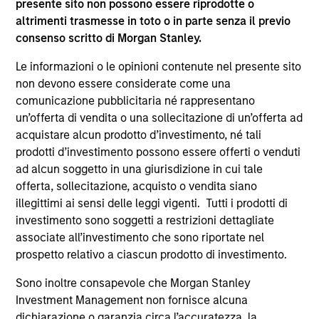
presente sito non possono essere riprodotte o
supplementari per Hong Kong” (“Additional Information for
altrimenti trasmesse in toto o in parte senza il previo
Hong Kong Investors”) all’interno del Prospetto riguarda
consenso scritto di Morgan Stanley.
specificamente gli investitori di Hong Kong. Copie gratuite
in lingua tedesca del Prospetto Informativo, del
documento contenente informazioni chiave per gli
Le informazioni o le opinioni contenute nel presente sito
investitori (KID o KIID), dello statuto e delle relazioni
non devono essere considerate come una
annuali e semestrali e ulteriori informazioni possono
comunicazione pubblicitaria né rappresentano
essere ottenute dal rappresentante in Svizzera. Il
un’offerta di vendita o una sollecitazione di un’offerta ad
rappresentante in Svizzera è Carnegie Fund Services S.A.,
11, rue du Général-Dufour, 1204 Ginevra. L’agente pagatore
acquistare alcun prodotto d’investimento, né tali
in Svizzera è Banque Cantonale de Genève, 17, quai de l’Ile,
prodotti d’investimento possono essere offerti o venduti
1204 Ginevra.
ad alcun soggetto in una giurisdizione in cui tale
Se la società di gestione del Comparto in questione decide
offerta, sollecitazione, acquisto o vendita siano
di cessare l’accordo di commercializzazione del Comparto
illegittimi ai sensi delle leggi vigenti. Tutti i prodotti di
in un Paese del SEE in cui esso è registrato per la vendita,
investimento sono soggetti a restrizioni dettagliate
lo farà nel rispetto delle norme OICVM.
associate all’investimento che sono riportate nel
Per i termini e le definizioni riguardanti il comparto si
prospetto relativo a ciascun prodotto di investimento.
rinvia alla pagina del
Glossario
.
Sono inoltre consapevole che Morgan Stanley
Tutti i dati di performance sono calcolati in base al valore
Investment Management non fornisce alcuna
del patrimonio netto (NAV), al netto delle spese, e non
dichiarazione o garanzia circa l’accuratezza, la