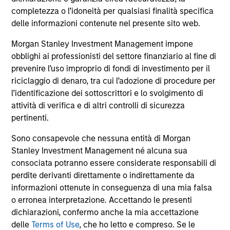
comprendono le commissioni e gli oneri relativi
all’emissione e al rimborso delle azioni. La fonte di tutti i
completezza o l’idoneità per qualsiasi finalità specifica
dati relativi alle performance e agli indici è Morgan Stanley
delle informazioni contenute nel presente sito web.
Investment Management Limited (“MSIM Ltd”).
Morgan Stanley Investment Management impone
Il valore degli investimenti e i proventi da essi derivanti
obblighi ai professionisti del settore finanziario al fine di
possono aumentare come diminuire e un investitore può
non
prevenire l’uso improprio di fondi di investimento per il
riciclaggio di denaro, tra cui l’adozione di procedure per
recuperare l'importo investito.
l’identificazione dei sottoscrittori e lo svolgimento di
I dati di performance per i comparti con track record
attività di verifica e di altri controlli di sicurezza
inferiore a un anno non sono illustrati. Le performance sono
pertinenti.
calcolate al netto delle commissioni. I dati di performance
da inizio anno non sono annualizzati. Le performance di
Sono consapevole che nessuna entità di Morgan
altre classi di azioni, se disponibili, potrebbero essere
Stanley Investment Management né alcuna sua
diverse. Prima di investire si consiglia di valutare
attentamente gli obiettivi d’investimento, i rischi, le
consociata potranno essere considerate responsabili di
commissioni e le spese del comparto.
perdite derivanti direttamente o indirettamente da
informazioni ottenute in conseguenza di una mia falsa
Il ricorso alla leva aumenta i rischi: una variazione
relativamente contenuta nel valore di un investimento può
o erronea interpretazione. Accettando le presenti
determinare una variazione molto più elevata, sia in senso
dichiarazioni, confermo anche la mia accettazione
positivo che negativo, nel valore di quell’investimento e, di
delle
Terms of Use
, che ho letto e compreso. Se le
conseguenza, nel valore del Comparto.