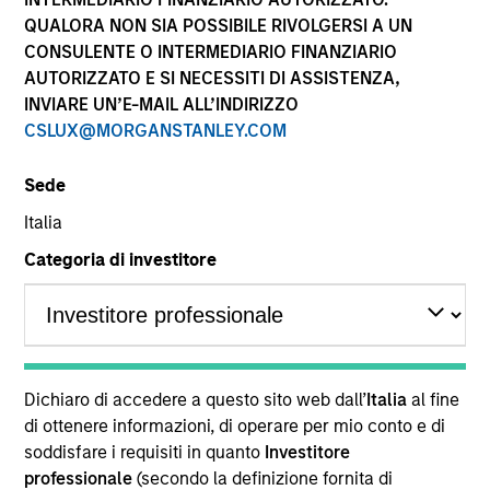
performance sono calcolati in base al valore del
QUALORA NON SIA POSSIBILE RIVOLGERSI A UN
patrimonio netto (NAV), al netto delle spese, e non
CONSULENTE O INTERMEDIARIO FINANZIARIO
comprendono le commissioni e gli oneri relativi
AUTORIZZATO E SI NECESSITI DI ASSISTENZA,
all’emissione e al rimborso delle quote. Tutti i dati relativi
alle performance e agli indici sono tratti da Morgan
INVIARE UN’E-MAIL ALL’INDIRIZZO
Stanley Investment Management.
CSLUX@MORGANSTANLEY.COM
Fare clic sul nome del Comparto per informazioni sui
Rendimenti nell’anno solare.
Sede
Italia
Categoria di investitore
*Devise de référence du fonds
Il presente materiale contiene informazioni relative ai
Comparti di Morgan Stanley Investment Funds, una
Dichiaro di accedere a questo sito web dall’
Italia
al fine
società di investimento a capitale variabile di diritto
di ottenere informazioni, di operare per mio conto e di
lussemburghese. (la “Società”) è registrata nel
soddisfare i requisiti in quanto
Investitore
Granducato di Lussemburgo come organismo
professionale
(secondo la definizione fornita di
d’investimento collettivo ai sensi della Parte 1 della Legge