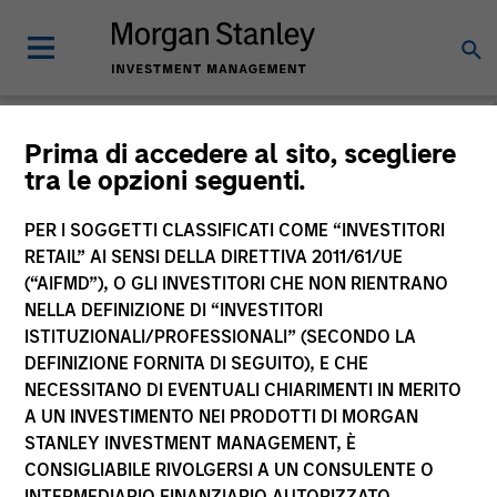
Morgan Stanley
Prima di accedere al sito, scegliere
tra le opzioni seguenti.
Investment Funds
PER I SOGGETTI CLASSIFICATI COME “INVESTITORI
RETAIL” AI SENSI DELLA DIRETTIVA 2011/61/UE
(“AIFMD”), O GLI INVESTITORI CHE NON RIENTRANO
NELLA DEFINIZIONE DI “INVESTITORI
ISTITUZIONALI/PROFESSIONALI” (SECONDO LA
DEFINIZIONE FORNITA DI SEGUITO), E CHE
NECESSITANO DI EVENTUALI CHIARIMENTI IN MERITO
La presente comunicazione ha carattere promozionale.
A UN INVESTIMENTO NEI PRODOTTI DI MORGAN
STANLEY INVESTMENT MANAGEMENT, È
La performance passata non è un indicatore affidabile dei
CONSIGLIABILE RIVOLGERSI A UN CONSULENTE O
risultati futuri. I rendimenti possono aumentare o diminuire
per effetto delle oscillazioni valutarie. Tutti i dati di
INTERMEDIARIO FINANZIARIO AUTORIZZATO.