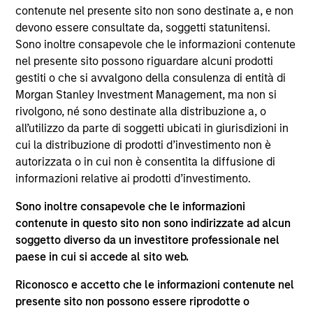
del 17 dicembre 2010 e successive modifiche. La Società è
contenute nel presente sito non sono destinate a, e non
un organismo d’investimento collettivo in valori mobiliari
devono essere consultate da, soggetti statunitensi.
(“OICVM”).
Sono inoltre consapevole che le informazioni contenute
Prima dell’adesione ai comparti, le richieste di
nel presente sito possono riguardare alcuni prodotti
partecipazione non devono essere presentate senza aver
gestiti o che si avvalgono della consulenza di entità di
consultato l’ultima versione del Prospetto Informativo, del
Morgan Stanley Investment Management, ma non si
documento contenente informazioni chiave (“KID”) o del
rivolgono, né sono destinate alla distribuzione a, o
documento contenente informazioni chiave per gli
investitori (“KIID”), della relazione annuale e della
all’utilizzo da parte di soggetti ubicati in giurisdizioni in
relazione semestrale (“Documenti di offerta”) o altri
cui la distribuzione di prodotti d’investimento non è
documenti disponibili sul sito
autorizzata o in cui non è consentita la diffusione di
https://www.morganstanley.com/im/msinvf/index.html
o
informazioni relative ai prodotti d’investimento.
a titolo gratuito presso la Sede legale all’indirizzo
European Bank and Business Centre, 6B route de Trèves,
Sono inoltre consapevole che le informazioni
L-2633 Senningerberg, R.C.S. Lussemburgo B 29 192.
contenute in questo sito non sono indirizzate ad alcun
Le informazioni relative agli aspetti di sostenibilità del
soggetto diverso da un investitore professionale nel
Comparto e una sintesi dei diritti degli investitori sono
paese in cui si accede al sito web.
disponibili sul sito web sopra indicato.
Inoltre, gli investitori italiani sono invitati a prendere
Riconosco e accetto che le informazioni contenute nel
visione del “Modulo completo di sottoscrizione” (Extended
presente sito non possono essere riprodotte o
Application Form), mentre la sezione “Informazioni