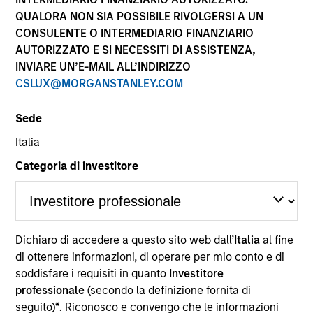
performance sono calcolati in base al valore del
QUALORA NON SIA POSSIBILE RIVOLGERSI A UN
patrimonio netto (NAV), al netto delle spese, e non
CONSULENTE O INTERMEDIARIO FINANZIARIO
comprendono le commissioni e gli oneri relativi
AUTORIZZATO E SI NECESSITI DI ASSISTENZA,
all’emissione e al rimborso delle quote. Tutti i dati relativi
alle performance e agli indici sono tratti da Morgan
INVIARE UN’E-MAIL ALL’INDIRIZZO
Stanley Investment Management.
CSLUX@MORGANSTANLEY.COM
Fare clic sul nome del Comparto per informazioni sui
Rendimenti nell’anno solare.
Sede
Italia
Categoria di investitore
*Devise de référence du fonds
Dichiaro di accedere a questo sito web dall’
Italia
al fine
Il presente materiale contiene informazioni relative ai
Comparti di Morgan Stanley Investment Funds, una
di ottenere informazioni, di operare per mio conto e di
società di investimento a capitale variabile di diritto
soddisfare i requisiti in quanto
Investitore
lussemburghese. (la “Società”) è registrata nel
professionale
(secondo la definizione fornita di
Granducato di Lussemburgo come organismo
seguito)
*
. Riconosco e convengo che le informazioni
d’investimento collettivo ai sensi della Parte 1 della Legge