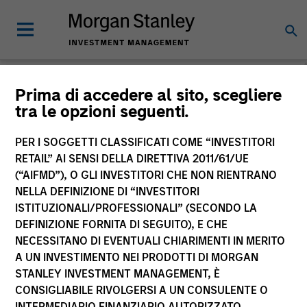
Morgan Stanley
Prima di accedere al sito, scegliere
tra le opzioni seguenti.
Investment Funds
PER I SOGGETTI CLASSIFICATI COME “INVESTITORI
RETAIL” AI SENSI DELLA DIRETTIVA 2011/61/UE
(“AIFMD”), O GLI INVESTITORI CHE NON RIENTRANO
NELLA DEFINIZIONE DI “INVESTITORI
ISTITUZIONALI/PROFESSIONALI” (SECONDO LA
DEFINIZIONE FORNITA DI SEGUITO), E CHE
NECESSITANO DI EVENTUALI CHIARIMENTI IN MERITO
La presente comunicazione ha carattere promozionale.
A UN INVESTIMENTO NEI PRODOTTI DI MORGAN
STANLEY INVESTMENT MANAGEMENT, È
La performance passata non è un indicatore affidabile dei
CONSIGLIABILE RIVOLGERSI A UN CONSULENTE O
risultati futuri. I rendimenti possono aumentare o diminuire
per effetto delle oscillazioni valutarie. Tutti i dati di
INTERMEDIARIO FINANZIARIO AUTORIZZATO.