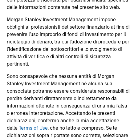
comprendono le commissioni e gli oneri relativi
all’emissione e al rimborso delle azioni. La fonte di tutti i
delle informazioni contenute nel presente sito web.
dati relativi alle performance e agli indici è Morgan Stanley
Investment Management Limited (“MSIM Ltd”).
Morgan Stanley Investment Management impone
obblighi ai professionisti del settore finanziario al fine di
Il valore degli investimenti e i proventi da essi derivanti
prevenire l’uso improprio di fondi di investimento per il
possono aumentare come diminuire e un investitore può
non
riciclaggio di denaro, tra cui l’adozione di procedure per
l’identificazione dei sottoscrittori e lo svolgimento di
recuperare l'importo investito.
attività di verifica e di altri controlli di sicurezza
I dati di performance per i comparti con track record
pertinenti.
inferiore a un anno non sono illustrati. Le performance sono
calcolate al netto delle commissioni. I dati di performance
Sono consapevole che nessuna entità di Morgan
da inizio anno non sono annualizzati. Le performance di
Stanley Investment Management né alcuna sua
altre classi di azioni, se disponibili, potrebbero essere
consociata potranno essere considerate responsabili di
diverse. Prima di investire si consiglia di valutare
attentamente gli obiettivi d’investimento, i rischi, le
perdite derivanti direttamente o indirettamente da
commissioni e le spese del comparto.
informazioni ottenute in conseguenza di una mia falsa
o erronea interpretazione. Accettando le presenti
Il ricorso alla leva aumenta i rischi: una variazione
relativamente contenuta nel valore di un investimento può
dichiarazioni, confermo anche la mia accettazione
determinare una variazione molto più elevata, sia in senso
delle
Terms of Use
, che ho letto e compreso. Se le
positivo che negativo, nel valore di quell’investimento e, di
dichiarazioni sopra riportate sono corrette, selezionare
conseguenza, nel valore del Comparto.