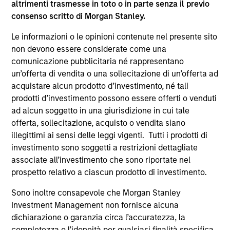
altrimenti trasmesse in toto o in parte senza il previo
supplementari per Hong Kong” (“Additional Information for
consenso scritto di Morgan Stanley.
Hong Kong Investors”) all’interno del Prospetto riguarda
specificamente gli investitori di Hong Kong. Copie gratuite
Le informazioni o le opinioni contenute nel presente sito
in lingua tedesca del Prospetto Informativo, del
documento contenente informazioni chiave per gli
non devono essere considerate come una
investitori (KID o KIID), dello statuto e delle relazioni
comunicazione pubblicitaria né rappresentano
annuali e semestrali e ulteriori informazioni possono
un’offerta di vendita o una sollecitazione di un’offerta ad
essere ottenute dal rappresentante in Svizzera. Il
acquistare alcun prodotto d’investimento, né tali
rappresentante in Svizzera è Carnegie Fund Services S.A.,
11, rue du Général-Dufour, 1204 Ginevra. L’agente pagatore
prodotti d’investimento possono essere offerti o venduti
in Svizzera è Banque Cantonale de Genève, 17, quai de l’Ile,
ad alcun soggetto in una giurisdizione in cui tale
1204 Ginevra.
offerta, sollecitazione, acquisto o vendita siano
Se la società di gestione del Comparto in questione decide
illegittimi ai sensi delle leggi vigenti. Tutti i prodotti di
di cessare l’accordo di commercializzazione del Comparto
investimento sono soggetti a restrizioni dettagliate
in un Paese del SEE in cui esso è registrato per la vendita,
associate all’investimento che sono riportate nel
lo farà nel rispetto delle norme OICVM.
prospetto relativo a ciascun prodotto di investimento.
Per i termini e le definizioni riguardanti il comparto si
rinvia alla pagina del
Glossario
.
Sono inoltre consapevole che Morgan Stanley
Investment Management non fornisce alcuna
Tutti i dati di performance sono calcolati in base al valore
dichiarazione o garanzia circa l’accuratezza, la
del patrimonio netto (NAV), al netto delle spese, e non
completezza o l’idoneità per qualsiasi finalità specifica