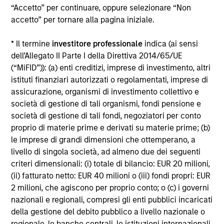
“Accetto” per continuare, oppure selezionare “Non
Alcuni documenti disponibili in questo sito possono
accetto” per tornare alla pagina iniziale.
riguardare più comparti della gamma Morgan Stanley
Investment Funds. Si fa presente che non tutti i comparti
* Il termine
investitore professionale
indica (ai sensi
sono disponibili in tutte le giurisdizioni e che i comparti non
sono disponibili per le persone residenti nelle giurisdizioni
dell’Allegato II Parte I della Direttiva 2014/65/UE
in cui tale distribuzione o disponibilità sia contraria alle
(“MiFID”)): (a) enti creditizi, imprese di investimento, altri
leggi o ai regolamenti locali.
istituti finanziari autorizzati o regolamentati, imprese di
Più alta è la categoria (1-7), maggiore è il potenziale di
assicurazione, organismi di investimento collettivo e
rendimento, ma anche il rischio di perdere l’investimento.
società di gestione di tali organismi, fondi pensione e
La categoria 1 non indica un investimento privo di rischio. Si
società di gestione di tali fondi, negoziatori per conto
rimanda al Documento contenente informazioni chiave per
proprio di materie prime e derivati su materie prime; (b)
gli investitori (KIID), nella sezione Risorse, per il rating di
rischio specifico per le classi di azioni e le avvertenze.
le imprese di grandi dimensioni che ottemperano, a
livello di singola società, ad almeno due dei seguenti
1
Il Morningstar Rating™,
o “star rating” viene calcolato per i
criteri dimensionali: (i) totale di bilancio: EUR 20 milioni,
prodotti gestiti (inclusi fondi comuni, sottoconti di rendite
(ii) fatturato netto: EUR 40 milioni o (iii) fondi propri: EUR
variabili e polizze vita variabili, exchange-traded fund, fondi
chiusi e conti separati) con uno storico minimo di tre anni.
2 milioni, che agiscono per proprio conto; o (c) i governi
Gli exchange-traded fund e i fondi comuni aperti sono
nazionali e regionali, compresi gli enti pubblici incaricati
considerati come un’unica categoria a fini comparativi. Il
della gestione del debito pubblico a livello nazionale o
rating viene calcolato sulla base di una misura del
regionale, le banche centrali, le istituzioni internazionali