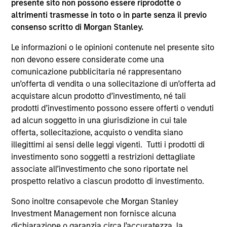
presente sito non possono essere riprodotte o
supplementari per Hong Kong” (“Additional Information for
altrimenti trasmesse in toto o in parte senza il previo
Hong Kong Investors”) all’interno del Prospetto riguarda
consenso scritto di Morgan Stanley.
specificamente gli investitori di Hong Kong. Copie gratuite
in lingua tedesca del Prospetto Informativo, del
documento contenente informazioni chiave per gli
Le informazioni o le opinioni contenute nel presente sito
investitori (KID o KIID), dello statuto e delle relazioni
non devono essere considerate come una
annuali e semestrali e ulteriori informazioni possono
comunicazione pubblicitaria né rappresentano
essere ottenute dal rappresentante in Svizzera. Il
un’offerta di vendita o una sollecitazione di un’offerta ad
rappresentante in Svizzera è Carnegie Fund Services S.A.,
11, rue du Général-Dufour, 1204 Ginevra. L’agente pagatore
acquistare alcun prodotto d’investimento, né tali
in Svizzera è Banque Cantonale de Genève, 17, quai de l’Ile,
prodotti d’investimento possono essere offerti o venduti
1204 Ginevra.
ad alcun soggetto in una giurisdizione in cui tale
Se la società di gestione del Comparto in questione decide
offerta, sollecitazione, acquisto o vendita siano
di cessare l’accordo di commercializzazione del Comparto
illegittimi ai sensi delle leggi vigenti. Tutti i prodotti di
in un Paese del SEE in cui esso è registrato per la vendita,
investimento sono soggetti a restrizioni dettagliate
lo farà nel rispetto delle norme OICVM.
associate all’investimento che sono riportate nel
Per i termini e le definizioni riguardanti il comparto si
prospetto relativo a ciascun prodotto di investimento.
rinvia alla pagina del
Glossario
.
Sono inoltre consapevole che Morgan Stanley
Tutti i dati di performance sono calcolati in base al valore
Investment Management non fornisce alcuna
del patrimonio netto (NAV), al netto delle spese, e non
dichiarazione o garanzia circa l’accuratezza, la