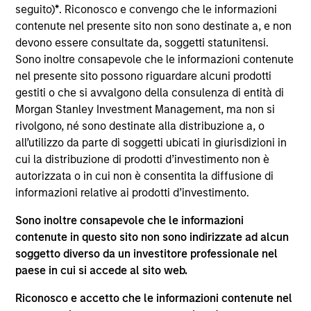
del 17 dicembre 2010 e successive modifiche. La Società è
seguito)
*
. Riconosco e convengo che le informazioni
un organismo d’investimento collettivo in valori mobiliari
contenute nel presente sito non sono destinate a, e non
(“OICVM”).
devono essere consultate da, soggetti statunitensi.
Prima dell’adesione ai comparti, le richieste di
Sono inoltre consapevole che le informazioni contenute
partecipazione non devono essere presentate senza aver
nel presente sito possono riguardare alcuni prodotti
consultato l’ultima versione del Prospetto Informativo, del
gestiti o che si avvalgono della consulenza di entità di
documento contenente informazioni chiave (“KID”) o del
Morgan Stanley Investment Management, ma non si
documento contenente informazioni chiave per gli
investitori (“KIID”), della relazione annuale e della
rivolgono, né sono destinate alla distribuzione a, o
relazione semestrale (“Documenti di offerta”) o altri
all’utilizzo da parte di soggetti ubicati in giurisdizioni in
documenti disponibili sul sito
cui la distribuzione di prodotti d’investimento non è
https://www.morganstanley.com/im/msinvf/index.html
o
autorizzata o in cui non è consentita la diffusione di
a titolo gratuito presso la Sede legale all’indirizzo
informazioni relative ai prodotti d’investimento.
European Bank and Business Centre, 6B route de Trèves,
L-2633 Senningerberg, R.C.S. Lussemburgo B 29 192.
Sono inoltre consapevole che le informazioni
Le informazioni relative agli aspetti di sostenibilità del
contenute in questo sito non sono indirizzate ad alcun
Comparto e una sintesi dei diritti degli investitori sono
soggetto diverso da un investitore professionale nel
disponibili sul sito web sopra indicato.
paese in cui si accede al sito web.
Inoltre, gli investitori italiani sono invitati a prendere
visione del “Modulo completo di sottoscrizione” (Extended
Riconosco e accetto che le informazioni contenute nel
Application Form), mentre la sezione “Informazioni