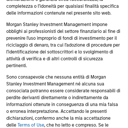
comprendono le commissioni e gli oneri relativi
all’emissione e al rimborso delle azioni. La fonte di tutti i
completezza o l’idoneità per qualsiasi finalità specifica
dati relativi alle performance e agli indici è Morgan Stanley
delle informazioni contenute nel presente sito web.
Investment Management Limited (“MSIM Ltd”).
Morgan Stanley Investment Management impone
Il valore degli investimenti e i proventi da essi derivanti
obblighi ai professionisti del settore finanziario al fine di
possono aumentare come diminuire e un investitore può
non
prevenire l’uso improprio di fondi di investimento per il
riciclaggio di denaro, tra cui l’adozione di procedure per
recuperare l'importo investito.
l’identificazione dei sottoscrittori e lo svolgimento di
I dati di performance per i comparti con track record
attività di verifica e di altri controlli di sicurezza
inferiore a un anno non sono illustrati. Le performance sono
pertinenti.
calcolate al netto delle commissioni. I dati di performance
da inizio anno non sono annualizzati. Le performance di
Sono consapevole che nessuna entità di Morgan
altre classi di azioni, se disponibili, potrebbero essere
Stanley Investment Management né alcuna sua
diverse. Prima di investire si consiglia di valutare
attentamente gli obiettivi d’investimento, i rischi, le
consociata potranno essere considerate responsabili di
commissioni e le spese del comparto.
perdite derivanti direttamente o indirettamente da
informazioni ottenute in conseguenza di una mia falsa
Il ricorso alla leva aumenta i rischi: una variazione
relativamente contenuta nel valore di un investimento può
o erronea interpretazione. Accettando le presenti
determinare una variazione molto più elevata, sia in senso
dichiarazioni, confermo anche la mia accettazione
positivo che negativo, nel valore di quell’investimento e, di
delle
Terms of Use
, che ho letto e compreso. Se le
conseguenza, nel valore del Comparto.