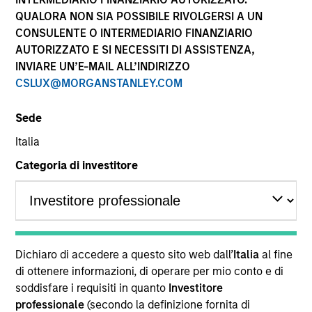
performance sono calcolati in base al valore del
QUALORA NON SIA POSSIBILE RIVOLGERSI A UN
patrimonio netto (NAV), al netto delle spese, e non
CONSULENTE O INTERMEDIARIO FINANZIARIO
comprendono le commissioni e gli oneri relativi
AUTORIZZATO E SI NECESSITI DI ASSISTENZA,
all’emissione e al rimborso delle quote. Tutti i dati relativi
alle performance e agli indici sono tratti da Morgan
INVIARE UN’E-MAIL ALL’INDIRIZZO
Stanley Investment Management.
CSLUX@MORGANSTANLEY.COM
Fare clic sul nome del Comparto per informazioni sui
Rendimenti nell’anno solare.
Sede
Italia
Categoria di investitore
*Devise de référence du fonds
Il presente materiale contiene informazioni relative ai
Comparti di Morgan Stanley Investment Funds, una
Dichiaro di accedere a questo sito web dall’
Italia
al fine
società di investimento a capitale variabile di diritto
di ottenere informazioni, di operare per mio conto e di
lussemburghese. (la “Società”) è registrata nel
soddisfare i requisiti in quanto
Investitore
Granducato di Lussemburgo come organismo
professionale
(secondo la definizione fornita di
d’investimento collettivo ai sensi della Parte 1 della Legge