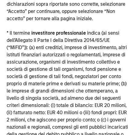
dichiarazioni sopra riportate sono corrette, selezionare
Alcuni documenti disponibili in questo sito possono
“Accetto” per continuare, oppure selezionare “Non
riguardare più comparti della gamma Morgan Stanley
accetto” per tornare alla pagina iniziale.
Investment Funds. Si fa presente che non tutti i comparti
sono disponibili in tutte le giurisdizioni e che i comparti non
sono disponibili per le persone residenti nelle giurisdizioni
* Il termine
investitore professionale
indica (ai sensi
in cui tale distribuzione o disponibilità sia contraria alle
dell’Allegato II Parte I della Direttiva 2014/65/UE
leggi o ai regolamenti locali.
(“MiFID”)): (a) enti creditizi, imprese di investimento, altri
Più alta è la categoria (1-7), maggiore è il potenziale di
istituti finanziari autorizzati o regolamentati, imprese di
rendimento, ma anche il rischio di perdere l’investimento.
assicurazione, organismi di investimento collettivo e
La categoria 1 non indica un investimento privo di rischio. Si
società di gestione di tali organismi, fondi pensione e
rimanda al Documento contenente informazioni chiave per
società di gestione di tali fondi, negoziatori per conto
gli investitori (KIID), nella sezione Risorse, per il rating di
rischio specifico per le classi di azioni e le avvertenze.
proprio di materie prime e derivati su materie prime; (b)
le imprese di grandi dimensioni che ottemperano, a
1
Il Morningstar Rating™,
o “star rating” viene calcolato per i
livello di singola società, ad almeno due dei seguenti
prodotti gestiti (inclusi fondi comuni, sottoconti di rendite
criteri dimensionali: (i) totale di bilancio: EUR 20 milioni,
variabili e polizze vita variabili, exchange-traded fund, fondi
(ii) fatturato netto: EUR 40 milioni o (iii) fondi propri: EUR
chiusi e conti separati) con uno storico minimo di tre anni.
Gli exchange-traded fund e i fondi comuni aperti sono
2 milioni, che agiscono per proprio conto; o (c) i governi
considerati come un’unica categoria a fini comparativi. Il
nazionali e regionali, compresi gli enti pubblici incaricati
rating viene calcolato sulla base di una misura del
della gestione del debito pubblico a livello nazionale o