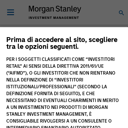
Morgan Stanley
Prima di accedere al sito, scegliere
tra le opzioni seguenti.
Investment Funds
PER I SOGGETTI CLASSIFICATI COME “INVESTITORI
RETAIL” AI SENSI DELLA DIRETTIVA 2011/61/UE
(“AIFMD”), O GLI INVESTITORI CHE NON RIENTRANO
NELLA DEFINIZIONE DI “INVESTITORI
ISTITUZIONALI/PROFESSIONALI” (SECONDO LA
DEFINIZIONE FORNITA DI SEGUITO), E CHE
NECESSITANO DI EVENTUALI CHIARIMENTI IN MERITO
La presente comunicazione ha carattere promozionale.
A UN INVESTIMENTO NEI PRODOTTI DI MORGAN
STANLEY INVESTMENT MANAGEMENT, È
La performance passata non è un indicatore affidabile dei
CONSIGLIABILE RIVOLGERSI A UN CONSULENTE O
risultati futuri. I rendimenti possono aumentare o diminuire
per effetto delle oscillazioni valutarie. Tutti i dati di
INTERMEDIARIO FINANZIARIO AUTORIZZATO.