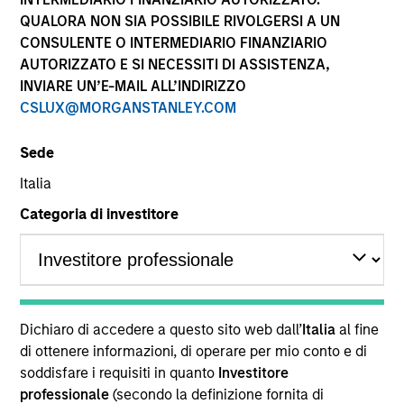
performance sono calcolati in base al valore del
QUALORA NON SIA POSSIBILE RIVOLGERSI A UN
patrimonio netto (NAV), al netto delle spese, e non
CONSULENTE O INTERMEDIARIO FINANZIARIO
comprendono le commissioni e gli oneri relativi
AUTORIZZATO E SI NECESSITI DI ASSISTENZA,
all’emissione e al rimborso delle quote. Tutti i dati relativi
alle performance e agli indici sono tratti da Morgan
INVIARE UN’E-MAIL ALL’INDIRIZZO
Stanley Investment Management.
CSLUX@MORGANSTANLEY.COM
Fare clic sul nome del Comparto per informazioni sui
Rendimenti nell’anno solare.
Sede
Italia
Categoria di investitore
*Devise de référence du fonds
Il presente materiale contiene informazioni relative ai
Comparti di Morgan Stanley Investment Funds, una
Dichiaro di accedere a questo sito web dall’
Italia
al fine
società di investimento a capitale variabile di diritto
di ottenere informazioni, di operare per mio conto e di
lussemburghese. (la “Società”) è registrata nel
soddisfare i requisiti in quanto
Investitore
Granducato di Lussemburgo come organismo
professionale
(secondo la definizione fornita di
d’investimento collettivo ai sensi della Parte 1 della Legge