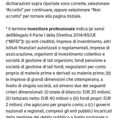
dichiarazioni sopra riportate sono corrette, selezionare
Alcuni documenti disponibili in questo sito possono
“Accetto” per continuare, oppure selezionare “Non
riguardare più comparti della gamma Morgan Stanley
accetto” per tornare alla pagina iniziale.
Investment Funds. Si fa presente che non tutti i comparti
sono disponibili in tutte le giurisdizioni e che i comparti non
sono disponibili per le persone residenti nelle giurisdizioni
* Il termine
investitore professionale
indica (ai sensi
in cui tale distribuzione o disponibilità sia contraria alle
dell’Allegato II Parte I della Direttiva 2014/65/UE
leggi o ai regolamenti locali.
(“MiFID”)): (a) enti creditizi, imprese di investimento, altri
Più alta è la categoria (1-7), maggiore è il potenziale di
istituti finanziari autorizzati o regolamentati, imprese di
rendimento, ma anche il rischio di perdere l’investimento.
assicurazione, organismi di investimento collettivo e
La categoria 1 non indica un investimento privo di rischio. Si
società di gestione di tali organismi, fondi pensione e
rimanda al Documento contenente informazioni chiave per
società di gestione di tali fondi, negoziatori per conto
gli investitori (KIID), nella sezione Risorse, per il rating di
rischio specifico per le classi di azioni e le avvertenze.
proprio di materie prime e derivati su materie prime; (b)
le imprese di grandi dimensioni che ottemperano, a
1
Il Morningstar Rating™,
o “star rating” viene calcolato per i
livello di singola società, ad almeno due dei seguenti
prodotti gestiti (inclusi fondi comuni, sottoconti di rendite
criteri dimensionali: (i) totale di bilancio: EUR 20 milioni,
variabili e polizze vita variabili, exchange-traded fund, fondi
(ii) fatturato netto: EUR 40 milioni o (iii) fondi propri: EUR
chiusi e conti separati) con uno storico minimo di tre anni.
Gli exchange-traded fund e i fondi comuni aperti sono
2 milioni, che agiscono per proprio conto; o (c) i governi
considerati come un’unica categoria a fini comparativi. Il
nazionali e regionali, compresi gli enti pubblici incaricati
rating viene calcolato sulla base di una misura del
della gestione del debito pubblico a livello nazionale o