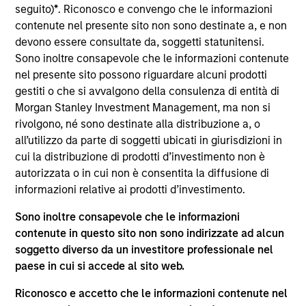
del 17 dicembre 2010 e successive modifiche. La Società è
seguito)
*
. Riconosco e convengo che le informazioni
un organismo d’investimento collettivo in valori mobiliari
contenute nel presente sito non sono destinate a, e non
(“OICVM”).
devono essere consultate da, soggetti statunitensi.
Prima dell’adesione ai comparti, le richieste di
Sono inoltre consapevole che le informazioni contenute
partecipazione non devono essere presentate senza aver
nel presente sito possono riguardare alcuni prodotti
consultato l’ultima versione del Prospetto Informativo, del
gestiti o che si avvalgono della consulenza di entità di
documento contenente informazioni chiave (“KID”) o del
Morgan Stanley Investment Management, ma non si
documento contenente informazioni chiave per gli
investitori (“KIID”), della relazione annuale e della
rivolgono, né sono destinate alla distribuzione a, o
relazione semestrale (“Documenti di offerta”) o altri
all’utilizzo da parte di soggetti ubicati in giurisdizioni in
documenti disponibili sul sito
cui la distribuzione di prodotti d’investimento non è
https://www.morganstanley.com/im/msinvf/index.html
o
autorizzata o in cui non è consentita la diffusione di
a titolo gratuito presso la Sede legale all’indirizzo
informazioni relative ai prodotti d’investimento.
European Bank and Business Centre, 6B route de Trèves,
L-2633 Senningerberg, R.C.S. Lussemburgo B 29 192.
Sono inoltre consapevole che le informazioni
Le informazioni relative agli aspetti di sostenibilità del
contenute in questo sito non sono indirizzate ad alcun
Comparto e una sintesi dei diritti degli investitori sono
soggetto diverso da un investitore professionale nel
disponibili sul sito web sopra indicato.
paese in cui si accede al sito web.
Inoltre, gli investitori italiani sono invitati a prendere
visione del “Modulo completo di sottoscrizione” (Extended
Riconosco e accetto che le informazioni contenute nel
Application Form), mentre la sezione “Informazioni