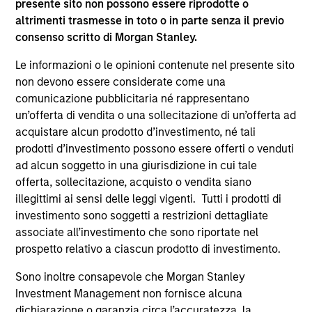
presente sito non possono essere riprodotte o
supplementari per Hong Kong” (“Additional Information for
altrimenti trasmesse in toto o in parte senza il previo
Hong Kong Investors”) all’interno del Prospetto riguarda
consenso scritto di Morgan Stanley.
specificamente gli investitori di Hong Kong. Copie gratuite
in lingua tedesca del Prospetto Informativo, del
documento contenente informazioni chiave per gli
Le informazioni o le opinioni contenute nel presente sito
investitori (KID o KIID), dello statuto e delle relazioni
non devono essere considerate come una
annuali e semestrali e ulteriori informazioni possono
comunicazione pubblicitaria né rappresentano
essere ottenute dal rappresentante in Svizzera. Il
un’offerta di vendita o una sollecitazione di un’offerta ad
rappresentante in Svizzera è Carnegie Fund Services S.A.,
11, rue du Général-Dufour, 1204 Ginevra. L’agente pagatore
acquistare alcun prodotto d’investimento, né tali
in Svizzera è Banque Cantonale de Genève, 17, quai de l’Ile,
prodotti d’investimento possono essere offerti o venduti
1204 Ginevra.
ad alcun soggetto in una giurisdizione in cui tale
Se la società di gestione del Comparto in questione decide
offerta, sollecitazione, acquisto o vendita siano
di cessare l’accordo di commercializzazione del Comparto
illegittimi ai sensi delle leggi vigenti. Tutti i prodotti di
in un Paese del SEE in cui esso è registrato per la vendita,
investimento sono soggetti a restrizioni dettagliate
lo farà nel rispetto delle norme OICVM.
associate all’investimento che sono riportate nel
Per i termini e le definizioni riguardanti il comparto si
prospetto relativo a ciascun prodotto di investimento.
rinvia alla pagina del
Glossario
.
Sono inoltre consapevole che Morgan Stanley
Tutti i dati di performance sono calcolati in base al valore
Investment Management non fornisce alcuna
del patrimonio netto (NAV), al netto delle spese, e non
dichiarazione o garanzia circa l’accuratezza, la