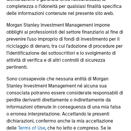
comprendono le commissioni e gli oneri relativi
all’emissione e al rimborso delle azioni. La fonte di tutti i
completezza o l’idoneità per qualsiasi finalità specifica
dati relativi alle performance e agli indici è Morgan Stanley
delle informazioni contenute nel presente sito web.
Investment Management Limited (“MSIM Ltd”).
Morgan Stanley Investment Management impone
Il valore degli investimenti e i proventi da essi derivanti
obblighi ai professionisti del settore finanziario al fine di
possono aumentare come diminuire e un investitore può
non
prevenire l’uso improprio di fondi di investimento per il
riciclaggio di denaro, tra cui l’adozione di procedure per
recuperare l'importo investito.
l’identificazione dei sottoscrittori e lo svolgimento di
I dati di performance per i comparti con track record
attività di verifica e di altri controlli di sicurezza
inferiore a un anno non sono illustrati. Le performance sono
pertinenti.
calcolate al netto delle commissioni. I dati di performance
da inizio anno non sono annualizzati. Le performance di
Sono consapevole che nessuna entità di Morgan
altre classi di azioni, se disponibili, potrebbero essere
Stanley Investment Management né alcuna sua
diverse. Prima di investire si consiglia di valutare
attentamente gli obiettivi d’investimento, i rischi, le
consociata potranno essere considerate responsabili di
commissioni e le spese del comparto.
perdite derivanti direttamente o indirettamente da
informazioni ottenute in conseguenza di una mia falsa
Il ricorso alla leva aumenta i rischi: una variazione
relativamente contenuta nel valore di un investimento può
o erronea interpretazione. Accettando le presenti
determinare una variazione molto più elevata, sia in senso
dichiarazioni, confermo anche la mia accettazione
positivo che negativo, nel valore di quell’investimento e, di
delle
Terms of Use
, che ho letto e compreso. Se le
conseguenza, nel valore del Comparto.