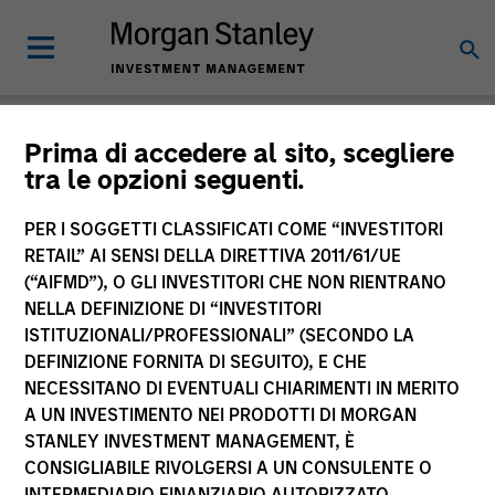
Morgan Stanley
Prima di accedere al sito, scegliere
tra le opzioni seguenti.
Investment Funds
PER I SOGGETTI CLASSIFICATI COME “INVESTITORI
RETAIL” AI SENSI DELLA DIRETTIVA 2011/61/UE
(“AIFMD”), O GLI INVESTITORI CHE NON RIENTRANO
NELLA DEFINIZIONE DI “INVESTITORI
ISTITUZIONALI/PROFESSIONALI” (SECONDO LA
DEFINIZIONE FORNITA DI SEGUITO), E CHE
NECESSITANO DI EVENTUALI CHIARIMENTI IN MERITO
La presente comunicazione ha carattere promozionale.
A UN INVESTIMENTO NEI PRODOTTI DI MORGAN
STANLEY INVESTMENT MANAGEMENT, È
La performance passata non è un indicatore affidabile dei
CONSIGLIABILE RIVOLGERSI A UN CONSULENTE O
risultati futuri. I rendimenti possono aumentare o diminuire
per effetto delle oscillazioni valutarie. Tutti i dati di
INTERMEDIARIO FINANZIARIO AUTORIZZATO.