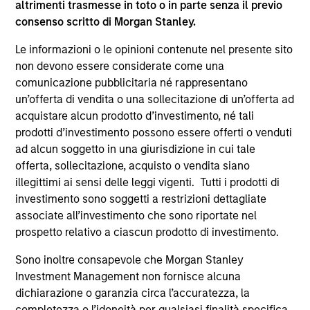
altrimenti trasmesse in toto o in parte senza il previo
supplementari per Hong Kong” (“Additional Information for
consenso scritto di Morgan Stanley.
Hong Kong Investors”) all’interno del Prospetto riguarda
specificamente gli investitori di Hong Kong. Copie gratuite
Le informazioni o le opinioni contenute nel presente sito
in lingua tedesca del Prospetto Informativo, del
documento contenente informazioni chiave per gli
non devono essere considerate come una
investitori (KID o KIID), dello statuto e delle relazioni
comunicazione pubblicitaria né rappresentano
annuali e semestrali e ulteriori informazioni possono
un’offerta di vendita o una sollecitazione di un’offerta ad
essere ottenute dal rappresentante in Svizzera. Il
acquistare alcun prodotto d’investimento, né tali
rappresentante in Svizzera è Carnegie Fund Services S.A.,
11, rue du Général-Dufour, 1204 Ginevra. L’agente pagatore
prodotti d’investimento possono essere offerti o venduti
in Svizzera è Banque Cantonale de Genève, 17, quai de l’Ile,
ad alcun soggetto in una giurisdizione in cui tale
1204 Ginevra.
offerta, sollecitazione, acquisto o vendita siano
Se la società di gestione del Comparto in questione decide
illegittimi ai sensi delle leggi vigenti. Tutti i prodotti di
di cessare l’accordo di commercializzazione del Comparto
investimento sono soggetti a restrizioni dettagliate
in un Paese del SEE in cui esso è registrato per la vendita,
associate all’investimento che sono riportate nel
lo farà nel rispetto delle norme OICVM.
prospetto relativo a ciascun prodotto di investimento.
Per i termini e le definizioni riguardanti il comparto si
rinvia alla pagina del
Glossario
.
Sono inoltre consapevole che Morgan Stanley
Investment Management non fornisce alcuna
Tutti i dati di performance sono calcolati in base al valore
dichiarazione o garanzia circa l’accuratezza, la
del patrimonio netto (NAV), al netto delle spese, e non
completezza o l’idoneità per qualsiasi finalità specifica