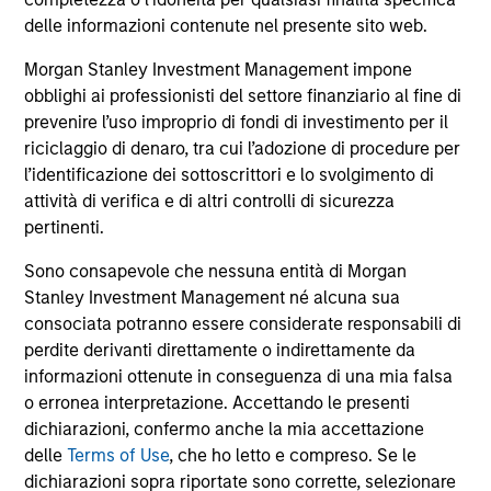
comprendono le commissioni e gli oneri relativi
all’emissione e al rimborso delle azioni. La fonte di tutti i
delle informazioni contenute nel presente sito web.
dati relativi alle performance e agli indici è Morgan Stanley
Investment Management Limited (“MSIM Ltd”).
Morgan Stanley Investment Management impone
obblighi ai professionisti del settore finanziario al fine di
Il valore degli investimenti e i proventi da essi derivanti
prevenire l’uso improprio di fondi di investimento per il
possono aumentare come diminuire e un investitore può
non
riciclaggio di denaro, tra cui l’adozione di procedure per
l’identificazione dei sottoscrittori e lo svolgimento di
recuperare l'importo investito.
attività di verifica e di altri controlli di sicurezza
I dati di performance per i comparti con track record
pertinenti.
inferiore a un anno non sono illustrati. Le performance sono
calcolate al netto delle commissioni. I dati di performance
Sono consapevole che nessuna entità di Morgan
da inizio anno non sono annualizzati. Le performance di
Stanley Investment Management né alcuna sua
altre classi di azioni, se disponibili, potrebbero essere
consociata potranno essere considerate responsabili di
diverse. Prima di investire si consiglia di valutare
attentamente gli obiettivi d’investimento, i rischi, le
perdite derivanti direttamente o indirettamente da
commissioni e le spese del comparto.
informazioni ottenute in conseguenza di una mia falsa
o erronea interpretazione. Accettando le presenti
Il ricorso alla leva aumenta i rischi: una variazione
relativamente contenuta nel valore di un investimento può
dichiarazioni, confermo anche la mia accettazione
determinare una variazione molto più elevata, sia in senso
delle
Terms of Use
, che ho letto e compreso. Se le
positivo che negativo, nel valore di quell’investimento e, di
dichiarazioni sopra riportate sono corrette, selezionare
conseguenza, nel valore del Comparto.