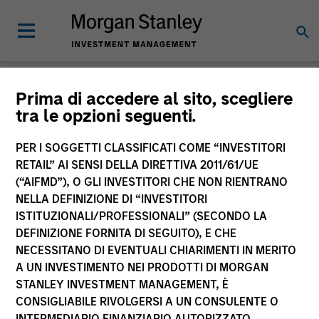
Morgan Stanley
Prima di accedere al sito, scegliere
tra le opzioni seguenti.
Investment Funds
PER I SOGGETTI CLASSIFICATI COME “INVESTITORI
RETAIL” AI SENSI DELLA DIRETTIVA 2011/61/UE
(“AIFMD”), O GLI INVESTITORI CHE NON RIENTRANO
NELLA DEFINIZIONE DI “INVESTITORI
ISTITUZIONALI/PROFESSIONALI” (SECONDO LA
DEFINIZIONE FORNITA DI SEGUITO), E CHE
NECESSITANO DI EVENTUALI CHIARIMENTI IN MERITO
La presente comunicazione ha carattere promozionale.
A UN INVESTIMENTO NEI PRODOTTI DI MORGAN
STANLEY INVESTMENT MANAGEMENT, È
La performance passata non è un indicatore affidabile dei
CONSIGLIABILE RIVOLGERSI A UN CONSULENTE O
risultati futuri. I rendimenti possono aumentare o diminuire
per effetto delle oscillazioni valutarie. Tutti i dati di
INTERMEDIARIO FINANZIARIO AUTORIZZATO.