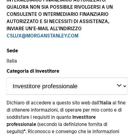
performance sono calcolati in base al valore del
QUALORA NON SIA POSSIBILE RIVOLGERSI A UN
patrimonio netto (NAV), al netto delle spese, e non
CONSULENTE O INTERMEDIARIO FINANZIARIO
comprendono le commissioni e gli oneri relativi
AUTORIZZATO E SI NECESSITI DI ASSISTENZA,
all’emissione e al rimborso delle quote. Tutti i dati relativi
alle performance e agli indici sono tratti da Morgan
INVIARE UN’E-MAIL ALL’INDIRIZZO
Stanley Investment Management.
CSLUX@MORGANSTANLEY.COM
Fare clic sul nome del Comparto per informazioni sui
Rendimenti nell’anno solare.
Sede
Italia
Categoria di investitore
*Devise de référence du fonds
Dichiaro di accedere a questo sito web dall’
Italia
al fine
Il presente materiale contiene informazioni relative ai
Comparti di Morgan Stanley Investment Funds, una
di ottenere informazioni, di operare per mio conto e di
società di investimento a capitale variabile di diritto
soddisfare i requisiti in quanto
Investitore
lussemburghese. (la “Società”) è registrata nel
professionale
(secondo la definizione fornita di
Granducato di Lussemburgo come organismo
seguito)
*
. Riconosco e convengo che le informazioni
d’investimento collettivo ai sensi della Parte 1 della Legge