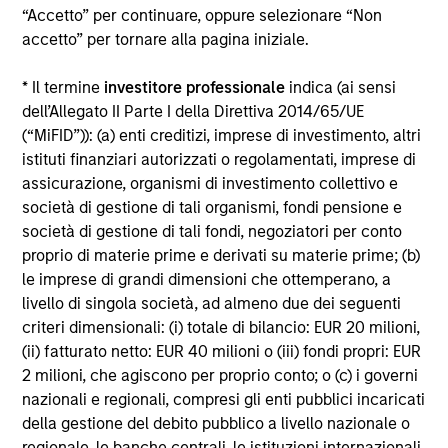
“Accetto” per continuare, oppure selezionare “Non
Alcuni documenti disponibili in questo sito possono
accetto” per tornare alla pagina iniziale.
riguardare più comparti della gamma Morgan Stanley
Investment Funds. Si fa presente che non tutti i comparti
* Il termine
investitore professionale
indica (ai sensi
sono disponibili in tutte le giurisdizioni e che i comparti non
sono disponibili per le persone residenti nelle giurisdizioni
dell’Allegato II Parte I della Direttiva 2014/65/UE
in cui tale distribuzione o disponibilità sia contraria alle
(“MiFID”)): (a) enti creditizi, imprese di investimento, altri
leggi o ai regolamenti locali.
istituti finanziari autorizzati o regolamentati, imprese di
Più alta è la categoria (1-7), maggiore è il potenziale di
assicurazione, organismi di investimento collettivo e
rendimento, ma anche il rischio di perdere l’investimento.
società di gestione di tali organismi, fondi pensione e
La categoria 1 non indica un investimento privo di rischio. Si
società di gestione di tali fondi, negoziatori per conto
rimanda al Documento contenente informazioni chiave per
proprio di materie prime e derivati su materie prime; (b)
gli investitori (KIID), nella sezione Risorse, per il rating di
rischio specifico per le classi di azioni e le avvertenze.
le imprese di grandi dimensioni che ottemperano, a
livello di singola società, ad almeno due dei seguenti
1
Il Morningstar Rating™,
o “star rating” viene calcolato per i
criteri dimensionali: (i) totale di bilancio: EUR 20 milioni,
prodotti gestiti (inclusi fondi comuni, sottoconti di rendite
(ii) fatturato netto: EUR 40 milioni o (iii) fondi propri: EUR
variabili e polizze vita variabili, exchange-traded fund, fondi
chiusi e conti separati) con uno storico minimo di tre anni.
2 milioni, che agiscono per proprio conto; o (c) i governi
Gli exchange-traded fund e i fondi comuni aperti sono
nazionali e regionali, compresi gli enti pubblici incaricati
considerati come un’unica categoria a fini comparativi. Il
della gestione del debito pubblico a livello nazionale o
rating viene calcolato sulla base di una misura del
regionale, le banche centrali, le istituzioni internazionali