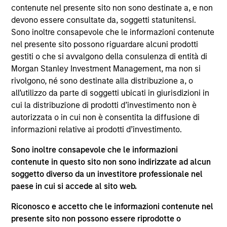
del 17 dicembre 2010 e successive modifiche. La Società è
contenute nel presente sito non sono destinate a, e non
un organismo d’investimento collettivo in valori mobiliari
devono essere consultate da, soggetti statunitensi.
(“OICVM”).
Sono inoltre consapevole che le informazioni contenute
Prima dell’adesione ai comparti, le richieste di
nel presente sito possono riguardare alcuni prodotti
partecipazione non devono essere presentate senza aver
gestiti o che si avvalgono della consulenza di entità di
consultato l’ultima versione del Prospetto Informativo, del
Morgan Stanley Investment Management, ma non si
documento contenente informazioni chiave (“KID”) o del
rivolgono, né sono destinate alla distribuzione a, o
documento contenente informazioni chiave per gli
investitori (“KIID”), della relazione annuale e della
all’utilizzo da parte di soggetti ubicati in giurisdizioni in
relazione semestrale (“Documenti di offerta”) o altri
cui la distribuzione di prodotti d’investimento non è
documenti disponibili sul sito
autorizzata o in cui non è consentita la diffusione di
https://www.morganstanley.com/im/msinvf/index.html
o
informazioni relative ai prodotti d’investimento.
a titolo gratuito presso la Sede legale all’indirizzo
European Bank and Business Centre, 6B route de Trèves,
Sono inoltre consapevole che le informazioni
L-2633 Senningerberg, R.C.S. Lussemburgo B 29 192.
contenute in questo sito non sono indirizzate ad alcun
Le informazioni relative agli aspetti di sostenibilità del
soggetto diverso da un investitore professionale nel
Comparto e una sintesi dei diritti degli investitori sono
paese in cui si accede al sito web.
disponibili sul sito web sopra indicato.
Inoltre, gli investitori italiani sono invitati a prendere
Riconosco e accetto che le informazioni contenute nel
visione del “Modulo completo di sottoscrizione” (Extended
presente sito non possono essere riprodotte o
Application Form), mentre la sezione “Informazioni