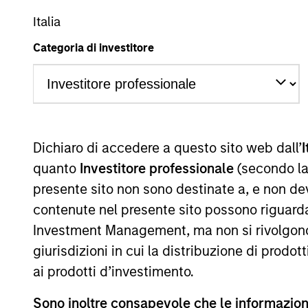
Italia
A
AR
Categoria di investitore
La presente comunicazione ha carattere promozionale.
Dichiaro di accedere a questo sito web dall’
I
La performance passata non è un indicatore affidabile dei ri
performance sono calcolati in base al valore del patrimoni
quanto
Investitore professionale
(secondo la
delle quote. Tutti i dati relativi alle performance e agli
presente sito non sono destinate a, e non de
Fare clic sul nome del Comparto per informazioni sui Rend
contenute nel presente sito possono riguarda
Investment Management, ma non si rivolgono, n
giurisdizioni in cui la distribuzione di prodot
ai prodotti d’investimento.
*Devise de référence du fonds
Sono inoltre consapevole che le informazioni