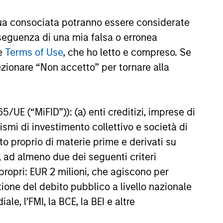
ent Limited (“MSIM Ltd”).
a consociata potranno essere considerate
nseguenza di una mia falsa o erronea
le
Terms of Use
, che ho letto e compreso. Se
te al netto delle commissioni. I dati di performance da
di investire si consiglia di valutare attentamente gli
ezionare “Non accetto” per tornare alla
e una variazione molto più elevata, sia in senso positivo
65/UE (“MiFID”)): (a) enti creditizi, imprese di
. Si fa presente che non tutti i comparti sono disponibili
nismi di investimento collettivo e società di
zione o disponibilità sia contraria alle leggi o ai regolamenti
nto proprio di materie prime e derivati su
oria 1 non indica un investimento privo di rischio. Si
, ad almeno due dei seguenti criteri
o specifico per le classi di azioni e le avvertenze.
di propri: EUR 2 milioni, che agiscono per
iabili e polizze vita variabili, exchange-traded fund, fondi
stione del debito pubblico a livello nazionale
ati come un’unica categoria a fini comparativi. Il rating
le, l’FMI, la BCE, la BEI e altre
one dell’extra rendimento mensile dei prodotti gestiti,
ategoria di prodotti vengono assegnate 5 stelle, al
ningstar complessivo per un prodotto gestito viene ricavato