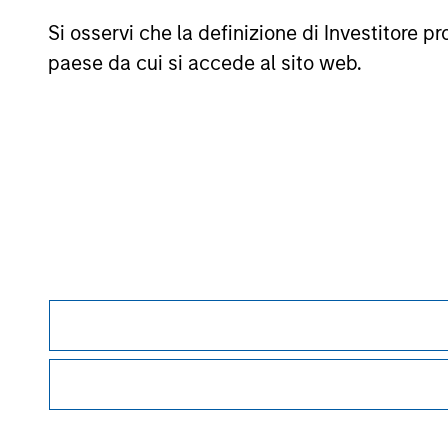
associando una media ponderata delle performance ai parame
Si osservi che la definizione di Investitore 
mesi di rendimenti totali, il 60% del rating a cinque anni/4
anni/20% del rating a tre anni per almeno 120 mesi di rend
paese da cui si accede al sito web.
tale periodo, in realtà l’effetto maggiore viene esercitato da
commissioni di vendita.
La categoria
Europa/Asia e Sudafrica (EAA)
comprende fond
fondi OICVM europei (prevalentemente Hong Kong, Singapore e 
classificazione EEA sarebbe, secondo Morningstar, vantaggio
© 2026 Morningstar. Tutti i diritti riservati. Le informazion
divulgate; e (3) non sono garantite in quanto a correttezza,
perdita derivante dall’utilizzo di queste informazioni.
La per
Morgan Stan
Morgan Stan