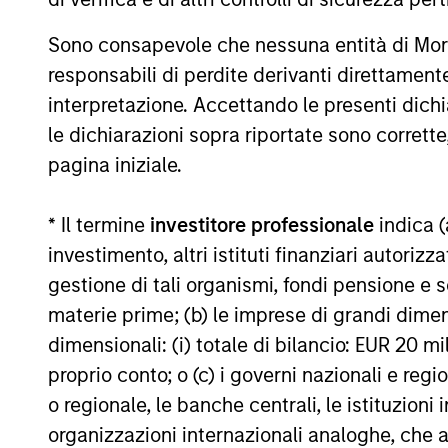
rimborso delle azioni. La fonte di tutti i dati relativi all
Il valore degli investimenti e i proventi da essi derivanti
Sono consapevole che nessuna entità di Mo
responsabili di perdite derivanti direttamen
recuperare l'importo investito.
interpretazione. Accettando le presenti dich
I dati di performance per i comparti con track record infer
inizio anno non sono annualizzati. Le performance di altre cl
le dichiarazioni sopra riportate sono corrett
obiettivi d’investimento, i rischi, le commissioni e le spes
pagina iniziale.
Il ricorso alla leva aumenta i rischi: una variazione relat
che negativo, nel valore di quell’investimento e, di conseg
* Il termine
investitore professionale
indica (
Alcuni documenti disponibili in questo sito possono riguar
investimento, altri istituti finanziari autoriz
in tutte le giurisdizioni e che i comparti non sono disponibil
locali.
gestione di tali organismi, fondi pensione e s
Più alta è la categoria (1-7), maggiore è il potenziale di re
materie prime; (b) le imprese di grandi dimen
rimanda al Documento contenente informazioni chiave per gli i
dimensionali: (i) totale di bilancio: EUR 20 mil
1
Il Morningstar Rating™,
o “star rating” viene calcolato per 
proprio conto; o (c) i governi nazionali e regi
chiusi e conti separati) con uno storico minimo di tre anni
o regionale, le banche centrali, le istituzioni
viene calcolato sulla base di una misura del rendimento corr
ponendo maggior enfasi sulle variazioni al ribasso e premia
organizzazioni internazionali analoghe, che 
successivo 22,5% 4 stelle, al successivo 35% 3 stelle, al su