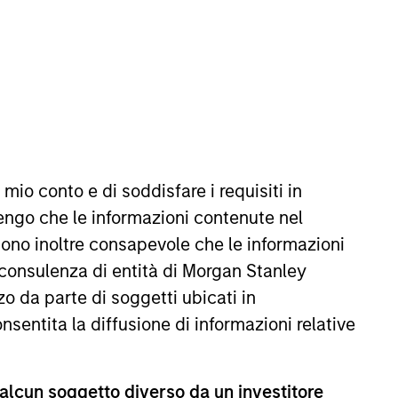
REIMPOSTA
 mio conto e di soddisfare i requisiti in
ffetto delle oscillazioni valutarie. Tutti i dati di
missioni e gli oneri relativi all’emissione e al rimborso
engo che le informazioni contenute nel
Sono inoltre consapevole che le informazioni
 consulenza di entità di Morgan Stanley
o da parte di soggetti ubicati in
onsentita la diffusione di informazioni relative
 alcun soggetto diverso da un investitore