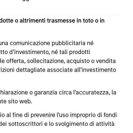
estimento a capitale variabile di diritto lussemburghese.
te 1 della Legge del 17 dicembre 2010 e successive
otte o altrimenti trasmesse in toto o in
ultima versione del Prospetto Informativo, del documento
la relazione annuale e della relazione semestrale
a titolo gratuito presso la Sede legale all’indirizzo
 una comunicazione pubblicitaria né
to d’investimento, né tali prodotti
i sul sito web sopra indicato.
e offerta, sollecitazione, acquisto o vendita
cation Form), mentre la sezione “Informazioni
trizioni dettagliate associate all’investimento
ificamente gli investitori di Hong Kong. Copie gratuite in
dello statuto e delle relazioni annuali e semestrali e
 Fund Services S.A., 11, rue du Général-Dufour, 1204
arazione o garanzia circa l’accuratezza, la
nte sito web.
 un Paese del SEE in cui esso è registrato per la vendita,
al fine di prevenire l’uso improprio di fondi
ei sottoscrittori e lo svolgimento di attività
ono le commissioni e gli oneri relativi all’emissione e al