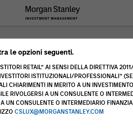
nley Investme
tra le opzioni seguenti.
TITORI RETAIL” AI SENSI DELLA DIRETTIVA 2011/
NVESTITORI ISTITUZIONALI/PROFESSIONALI” (S
ALI CHIARIMENTI IN MERITO A UN INVESTIMEN
LE RIVOLGERSI A UN CONSULENTE O INTERMED
A UN CONSULENTE O INTERMEDIARIO FINANZIAR
RIZZO
CSLUX@MORGANSTANLEY.COM
Team
Cla
2