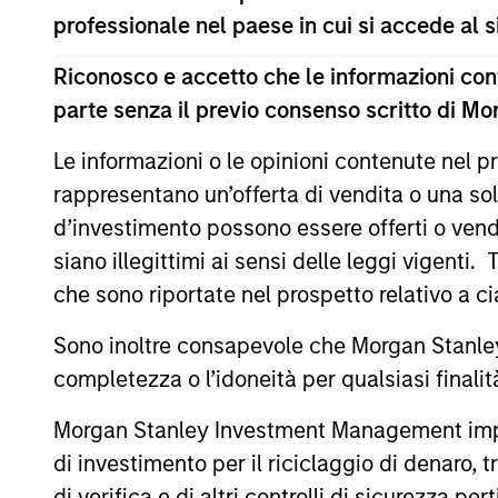
professionale nel paese in cui si accede al
Il presente materiale contiene informazioni relative ai C
(la “Società”) è registrata nel Granducato di Lussemburg
modifiche. La Società è un organismo d’investimento collet
Riconosco e accetto che le informazioni cont
parte senza il previo consenso scritto di Mo
Prima dell’adesione ai comparti, le richieste di partecip
contenente informazioni chiave (“KID”) o del documento co
(“Documenti di offerta”) o altri documenti disponibili sul 
Le informazioni o le opinioni contenute nel
European Bank and Business Centre, 6B route de Trèves, 
rappresentano un’offerta di vendita o una sol
Le informazioni relative agli aspetti di sostenibilità del Co
d’investimento possono essere offerti o vendu
Inoltre, gli investitori italiani sono invitati a prendere 
siano illegittimi ai sensi delle leggi vigenti.
supplementari per Hong Kong” (“Additional Information for 
che sono riportate nel prospetto relativo a 
lingua tedesca del Prospetto Informativo, del documento co
ulteriori informazioni possono essere ottenute dal rappres
Ginevra. L’agente pagatore in Svizzera è Banque Cantonale
Sono inoltre consapevole che Morgan Stanley
completezza o l’idoneità per qualsiasi finali
Se la società di gestione del Comparto in questione decid
lo farà nel rispetto delle norme OICVM.
Morgan Stanley Investment Management impone o
Per i termini e le definizioni riguardanti il comparto si rin
di investimento per il riciclaggio di denaro, t
Tutti i dati di performance sono calcolati in base al valore
di verifica e di altri controlli di sicurezza pert