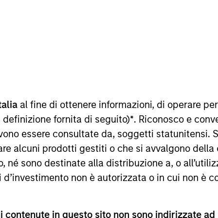
talia
al fine di ottenere informazioni, di operare per
sultati futuri. I rendimenti possono aumentare o diminuire per e
o netto (NAV), al netto delle spese, e non comprendono le com
 definizione fornita di seguito)
*
. Riconosco e conv
 indici sono tratti da Morgan Stanley Investment Management.
vono essere consultate da, soggetti statunitensi. 
imenti nell’anno solare.
re alcuni prodotti gestiti o che si avvalgono della
é sono destinate alla distribuzione a, o all’utilizz
ti d’investimento non è autorizzata o in cui non è c
 contenute in questo sito non sono indirizzate ad