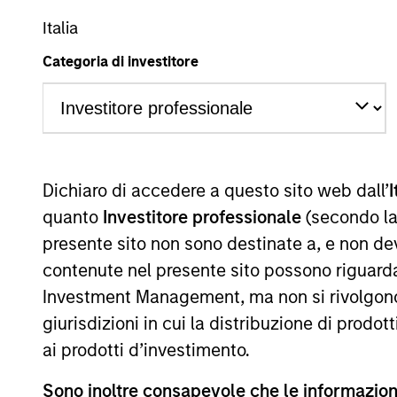
Italia
A
AR
Categoria di investitore
La presente comunicazione ha carattere promozionale.
Dichiaro di accedere a questo sito web dall’
I
La performance passata non è un indicatore affidabile dei ri
performance sono calcolati in base al valore del patrimoni
quanto
Investitore professionale
(secondo la
delle quote. Tutti i dati relativi alle performance e agli
presente sito non sono destinate a, e non de
Fare clic sul nome del Comparto per informazioni sui Rend
contenute nel presente sito possono riguarda
Investment Management, ma non si rivolgono, n
giurisdizioni in cui la distribuzione di prodot
ai prodotti d’investimento.
*Devise de référence du fonds
Sono inoltre consapevole che le informazioni