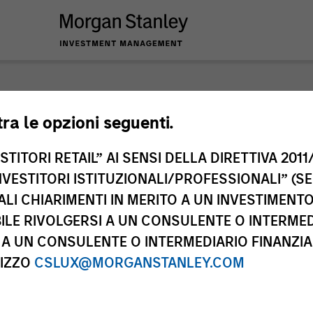
nley Investme
tra le opzioni seguenti.
TITORI RETAIL” AI SENSI DELLA DIRETTIVA 2011/
NVESTITORI ISTITUZIONALI/PROFESSIONALI” (S
ALI CHIARIMENTI IN MERITO A UN INVESTIMEN
LE RIVOLGERSI A UN CONSULENTE O INTERMED
A UN CONSULENTE O INTERMEDIARIO FINANZIAR
RIZZO
CSLUX@MORGANSTANLEY.COM
Team
Cla
2