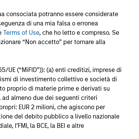
ent Limited (“MSIM Ltd”).
a consociata potranno essere considerate
nseguenza di una mia falsa o erronea
le
Terms of Use
, che ho letto e compreso. Se
te al netto delle commissioni. I dati di performance da
di investire si consiglia di valutare attentamente gli
ezionare “Non accetto” per tornare alla
e una variazione molto più elevata, sia in senso positivo
65/UE (“MiFID”)): (a) enti creditizi, imprese di
. Si fa presente che non tutti i comparti sono disponibili
nismi di investimento collettivo e società di
zione o disponibilità sia contraria alle leggi o ai regolamenti
nto proprio di materie prime e derivati su
oria 1 non indica un investimento privo di rischio. Si
, ad almeno due dei seguenti criteri
o specifico per le classi di azioni e le avvertenze.
di propri: EUR 2 milioni, che agiscono per
iabili e polizze vita variabili, exchange-traded fund, fondi
stione del debito pubblico a livello nazionale
ati come un’unica categoria a fini comparativi. Il rating
le, l’FMI, la BCE, la BEI e altre
one dell’extra rendimento mensile dei prodotti gestiti,
ategoria di prodotti vengono assegnate 5 stelle, al
ningstar complessivo per un prodotto gestito viene ricavato