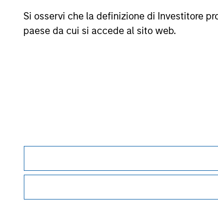
associando una media ponderata delle performance ai parame
Si osservi che la definizione di Investitore 
mesi di rendimenti totali, il 60% del rating a cinque anni/4
anni/20% del rating a tre anni per almeno 120 mesi di rend
paese da cui si accede al sito web.
tale periodo, in realtà l’effetto maggiore viene esercitato da
commissioni di vendita.
La categoria
Europa/Asia e Sudafrica (EAA)
comprende fond
fondi OICVM europei (prevalentemente Hong Kong, Singapore e 
classificazione EEA sarebbe, secondo Morningstar, vantaggio
© 2026 Morningstar. Tutti i diritti riservati. Le informazion
divulgate; e (3) non sono garantite in quanto a correttezza,
perdita derivante dall’utilizzo di queste informazioni.
La per
Morgan Stan
Morgan Stan