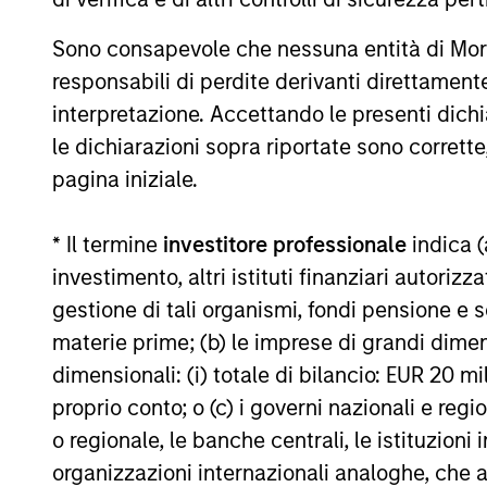
rimborso delle azioni. La fonte di tutti i dati relativi all
Il valore degli investimenti e i proventi da essi derivanti
Sono consapevole che nessuna entità di Mo
responsabili di perdite derivanti direttamen
recuperare l'importo investito.
interpretazione. Accettando le presenti dich
I dati di performance per i comparti con track record infer
inizio anno non sono annualizzati. Le performance di altre cl
le dichiarazioni sopra riportate sono corrett
obiettivi d’investimento, i rischi, le commissioni e le spes
pagina iniziale.
Il ricorso alla leva aumenta i rischi: una variazione relat
che negativo, nel valore di quell’investimento e, di conseg
* Il termine
investitore professionale
indica (
Alcuni documenti disponibili in questo sito possono riguar
investimento, altri istituti finanziari autoriz
in tutte le giurisdizioni e che i comparti non sono disponibil
locali.
gestione di tali organismi, fondi pensione e s
Più alta è la categoria (1-7), maggiore è il potenziale di re
materie prime; (b) le imprese di grandi dimen
rimanda al Documento contenente informazioni chiave per gli i
dimensionali: (i) totale di bilancio: EUR 20 mil
1
Il Morningstar Rating™,
o “star rating” viene calcolato per 
proprio conto; o (c) i governi nazionali e regi
chiusi e conti separati) con uno storico minimo di tre anni
o regionale, le banche centrali, le istituzioni
viene calcolato sulla base di una misura del rendimento corr
ponendo maggior enfasi sulle variazioni al ribasso e premia
organizzazioni internazionali analoghe, che 
successivo 22,5% 4 stelle, al successivo 35% 3 stelle, al su