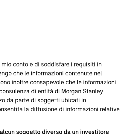
REIMPOSTA
 mio conto e di soddisfare i requisiti in
ffetto delle oscillazioni valutarie. Tutti i dati di
missioni e gli oneri relativi all’emissione e al rimborso
engo che le informazioni contenute nel
Sono inoltre consapevole che le informazioni
 consulenza di entità di Morgan Stanley
o da parte di soggetti ubicati in
onsentita la diffusione di informazioni relative
 alcun soggetto diverso da un investitore