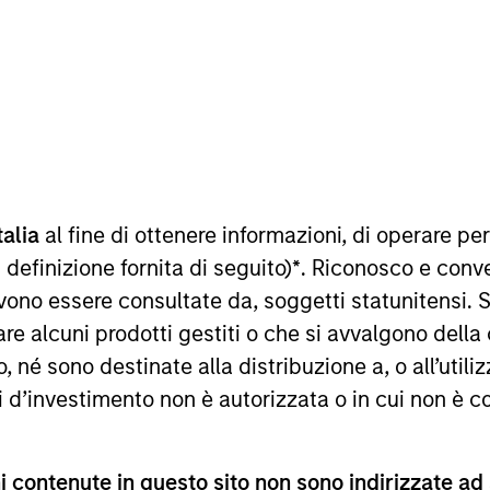
talia
al fine di ottenere informazioni, di operare per
sultati futuri. I rendimenti possono aumentare o diminuire per e
o netto (NAV), al netto delle spese, e non comprendono le com
 definizione fornita di seguito)
*
. Riconosco e conv
 indici sono tratti da Morgan Stanley Investment Management.
vono essere consultate da, soggetti statunitensi. 
imenti nell’anno solare.
re alcuni prodotti gestiti o che si avvalgono della
é sono destinate alla distribuzione a, o all’utilizz
ti d’investimento non è autorizzata o in cui non è c
 contenute in questo sito non sono indirizzate ad