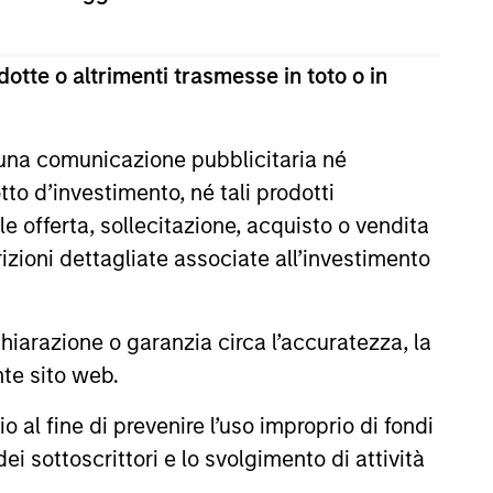
estimento a capitale variabile di diritto lussemburghese.
te 1 della Legge del 17 dicembre 2010 e successive
otte o altrimenti trasmesse in toto o in
ultima versione del Prospetto Informativo, del documento
la relazione annuale e della relazione semestrale
a titolo gratuito presso la Sede legale all’indirizzo
 una comunicazione pubblicitaria né
to d’investimento, né tali prodotti
i sul sito web sopra indicato.
e offerta, sollecitazione, acquisto o vendita
cation Form), mentre la sezione “Informazioni
trizioni dettagliate associate all’investimento
ificamente gli investitori di Hong Kong. Copie gratuite in
dello statuto e delle relazioni annuali e semestrali e
 Fund Services S.A., 11, rue du Général-Dufour, 1204
arazione o garanzia circa l’accuratezza, la
nte sito web.
 un Paese del SEE in cui esso è registrato per la vendita,
al fine di prevenire l’uso improprio di fondi
ei sottoscrittori e lo svolgimento di attività
ono le commissioni e gli oneri relativi all’emissione e al