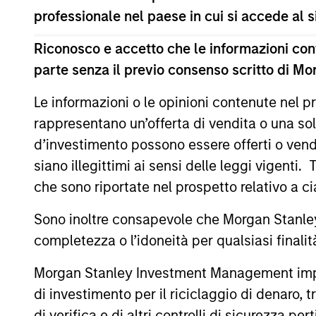
professionale nel paese in cui si accede al
Il presente materiale contiene informazioni relative ai C
(la “Società”) è registrata nel Granducato di Lussemburg
modifiche. La Società è un organismo d’investimento collet
Riconosco e accetto che le informazioni cont
parte senza il previo consenso scritto di Mo
Prima dell’adesione ai comparti, le richieste di partecip
contenente informazioni chiave (“KID”) o del documento co
(“Documenti di offerta”) o altri documenti disponibili sul 
Le informazioni o le opinioni contenute nel
European Bank and Business Centre, 6B route de Trèves, 
rappresentano un’offerta di vendita o una sol
Le informazioni relative agli aspetti di sostenibilità del Co
d’investimento possono essere offerti o vendu
Inoltre, gli investitori italiani sono invitati a prendere 
siano illegittimi ai sensi delle leggi vigenti.
supplementari per Hong Kong” (“Additional Information for 
che sono riportate nel prospetto relativo a 
lingua tedesca del Prospetto Informativo, del documento co
ulteriori informazioni possono essere ottenute dal rappres
Ginevra. L’agente pagatore in Svizzera è Banque Cantonale
Sono inoltre consapevole che Morgan Stanley
completezza o l’idoneità per qualsiasi finali
Se la società di gestione del Comparto in questione decid
lo farà nel rispetto delle norme OICVM.
Morgan Stanley Investment Management impone o
Per i termini e le definizioni riguardanti il comparto si rin
di investimento per il riciclaggio di denaro, t
Tutti i dati di performance sono calcolati in base al valore
di verifica e di altri controlli di sicurezza pert