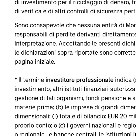
di investimento per il riciclaggio di denaro, t
rimborso delle azioni. La fonte di tutti i dati relativi all
di verifica e di altri controlli di sicurezza pert
Il valore degli investimenti e i proventi da essi derivanti
recuperare l'importo investito.
Sono consapevole che nessuna entità di Mo
I dati di performance per i comparti con track record infer
responsabili di perdite derivanti direttamen
inizio anno non sono annualizzati. Le performance di altre cl
interpretazione. Accettando le presenti dich
obiettivi d’investimento, i rischi, le commissioni e le spes
le dichiarazioni sopra riportate sono corrett
Il ricorso alla leva aumenta i rischi: una variazione relat
pagina iniziale.
che negativo, nel valore di quell’investimento e, di conseg
Alcuni documenti disponibili in questo sito possono riguar
in tutte le giurisdizioni e che i comparti non sono disponibil
* Il termine
investitore professionale
indica (
locali.
investimento, altri istituti finanziari autoriz
Più alta è la categoria (1-7), maggiore è il potenziale di re
gestione di tali organismi, fondi pensione e s
rimanda al Documento contenente informazioni chiave per gli i
materie prime; (b) le imprese di grandi dimen
1
Il Morningstar Rating™,
o “star rating” viene calcolato per 
dimensionali: (i) totale di bilancio: EUR 20 mil
chiusi e conti separati) con uno storico minimo di tre anni
viene calcolato sulla base di una misura del rendimento corr
proprio conto; o (c) i governi nazionali e regi
ponendo maggior enfasi sulle variazioni al ribasso e premia
o regionale, le banche centrali, le istituzioni
successivo 22,5% 4 stelle, al successivo 35% 3 stelle, al su