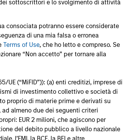
ei sottoscrittori e lo svolgimento di attività
ent Limited (“MSIM Ltd”).
a consociata potranno essere considerate
te al netto delle commissioni. I dati di performance da
nseguenza di una mia falsa o erronea
di investire si consiglia di valutare attentamente gli
le
Terms of Use
, che ho letto e compreso. Se
ezionare “Non accetto” per tornare alla
e una variazione molto più elevata, sia in senso positivo
. Si fa presente che non tutti i comparti sono disponibili
zione o disponibilità sia contraria alle leggi o ai regolamenti
65/UE (“MiFID”)): (a) enti creditizi, imprese di
nismi di investimento collettivo e società di
oria 1 non indica un investimento privo di rischio. Si
nto proprio di materie prime e derivati su
o specifico per le classi di azioni e le avvertenze.
, ad almeno due dei seguenti criteri
iabili e polizze vita variabili, exchange-traded fund, fondi
di propri: EUR 2 milioni, che agiscono per
ati come un’unica categoria a fini comparativi. Il rating
one dell’extra rendimento mensile dei prodotti gestiti,
stione del debito pubblico a livello nazionale
ategoria di prodotti vengono assegnate 5 stelle, al
le, l’FMI, la BCE, la BEI e altre
ningstar complessivo per un prodotto gestito viene ricavato