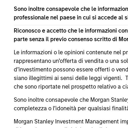
Il presente materiale contiene informazioni relative ai C
Sono inoltre consapevole che le informazioni
(la “Società”) è registrata nel Granducato di Lussemburg
professionale nel paese in cui si accede al
modifiche. La Società è un organismo d’investimento collet
Prima dell’adesione ai comparti, le richieste di partecip
Riconosco e accetto che le informazioni cont
contenente informazioni chiave (“KID”) o del documento co
parte senza il previo consenso scritto di Mo
(“Documenti di offerta”) o altri documenti disponibili sul 
European Bank and Business Centre, 6B route de Trèves, 
Le informazioni o le opinioni contenute nel
Le informazioni relative agli aspetti di sostenibilità del Co
rappresentano un’offerta di vendita o una sol
Inoltre, gli investitori italiani sono invitati a prendere 
d’investimento possono essere offerti o vendu
supplementari per Hong Kong” (“Additional Information for 
lingua tedesca del Prospetto Informativo, del documento co
siano illegittimi ai sensi delle leggi vigenti.
ulteriori informazioni possono essere ottenute dal rappres
che sono riportate nel prospetto relativo a 
Ginevra. L’agente pagatore in Svizzera è Banque Cantonale
Se la società di gestione del Comparto in questione decid
Sono inoltre consapevole che Morgan Stanley
lo farà nel rispetto delle norme OICVM.
completezza o l’idoneità per qualsiasi finali
Per i termini e le definizioni riguardanti il comparto si rin
Morgan Stanley Investment Management impone o
Tutti i dati di performance sono calcolati in base al valore