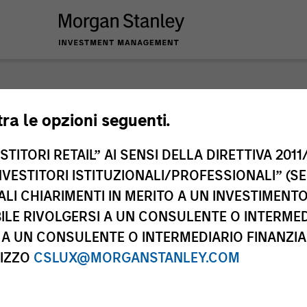
nley Investme
tra le opzioni seguenti.
TITORI RETAIL” AI SENSI DELLA DIRETTIVA 2011/
NVESTITORI ISTITUZIONALI/PROFESSIONALI” (S
ALI CHIARIMENTI IN MERITO A UN INVESTIMEN
LE RIVOLGERSI A UN CONSULENTE O INTERMED
A UN CONSULENTE O INTERMEDIARIO FINANZIAR
RIZZO
CSLUX@MORGANSTANLEY.COM
Team
Cla
2