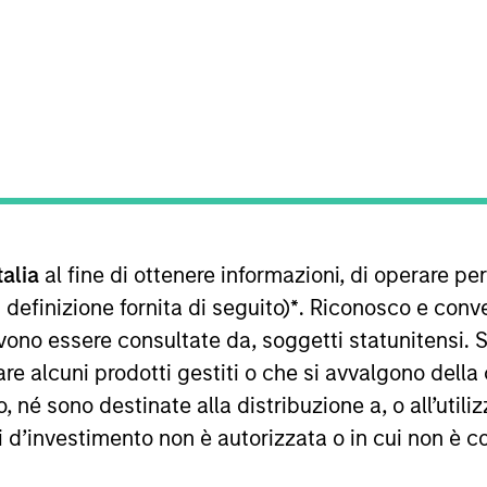
sultati futuri. I rendimenti possono aumentare o diminuire per e
o netto (NAV), al netto delle spese, e non comprendono le com
talia
al fine di ottenere informazioni, di operare per
 indici sono tratti da Morgan Stanley Investment Management.
 definizione fornita di seguito)
*
. Riconosco e conv
imenti nell’anno solare.
vono essere consultate da, soggetti statunitensi. 
re alcuni prodotti gestiti o che si avvalgono della
é sono destinate alla distribuzione a, o all’utilizz
ti d’investimento non è autorizzata o in cui non è c