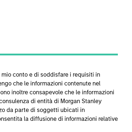
REIMPOSTA
ffetto delle oscillazioni valutarie. Tutti i dati di
missioni e gli oneri relativi all’emissione e al rimborso
 mio conto e di soddisfare i requisiti in
engo che le informazioni contenute nel
Sono inoltre consapevole che le informazioni
 consulenza di entità di Morgan Stanley
o da parte di soggetti ubicati in
onsentita la diffusione di informazioni relative