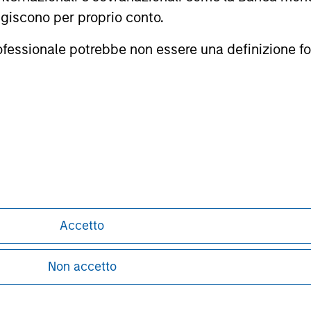
tri del Morningstar Rating a tre, cinque e 10 anni (se applica
agiscono per proprio conto.
0% del rating a tre anni per 60-119 mesi di rendimenti totali, e 
imenti totali. Anche se la formula complessiva di assegnazione 
professionale potrebbe non essere una definizione fo
l triennio più recente, perché è incluso in tutti e tre i periodi d
i domiciliati nei mercati europei, nei principali mercati transfr
Taiwan), il Sudafrica e una rosa ristretta di altri mercati asia
sa per gli investitori.
i qui riportate: (1) sono proprietà di Morningstar e/o dei suoi fo
 completezza o attualità. Morningstar e i suoi fornitori di con
formance passata non è garanzia di risultati futuri.
ley
Accetto
ley Careers
Non accetto