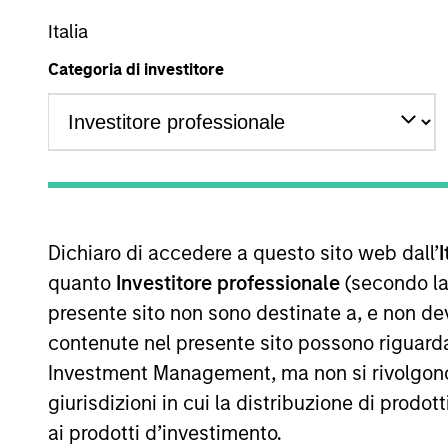
Italia
A
AR
Categoria di investitore
La presente comunicazione ha carattere promozionale.
La performance passata non è un indicatore affidabile dei ri
performance sono calcolati in base al valore del patrimoni
Dichiaro di accedere a questo sito web dall’
I
delle quote. Tutti i dati relativi alle performance e agli
quanto
Investitore professionale
(secondo la
Fare clic sul nome del Comparto per informazioni sui Rend
presente sito non sono destinate a, e non de
contenute nel presente sito possono riguarda
Investment Management, ma non si rivolgono, n
giurisdizioni in cui la distribuzione di prodot
ai prodotti d’investimento.
*Devise de référence du fonds