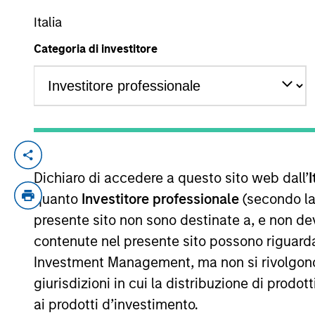
Italia
Categoria di investitore
YEARS OF INDUSTRY EXPERIENCE
30
Years
Sam Chainani is an investor and the Hea
Dichiaro di accedere a questo sito web dall’
I
of investment experience. Sam joined Coun
Inception and Discovery strategies. Sam 
quanto
Investitore professionale
(secondo la
University. He holds the Chartered Financ
presente sito non sono destinate a, e non de
contenute nel presente sito possono riguarda
Investment Management, ma non si rivolgono, n
giurisdizioni in cui la distribuzione di prodot
Counterpoint Global
ai prodotti d’investimento.