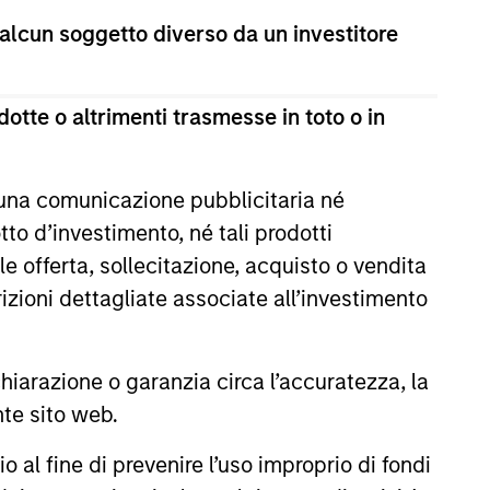
 alcun soggetto diverso da un investitore
n the United States.
ies globally.
otte o altrimenti trasmesse in toto o in
cap companies in the United
 una comunicazione pubblicitaria né
to d’investimento, né tali prodotti
e offerta, sollecitazione, acquisto o vendita
p companies in the United
trizioni dettagliate associate all’investimento
arazione o garanzia circa l’accuratezza, la
es in the United States.
nte sito web.
cap companies in the United
al fine di prevenire l’uso improprio di fondi