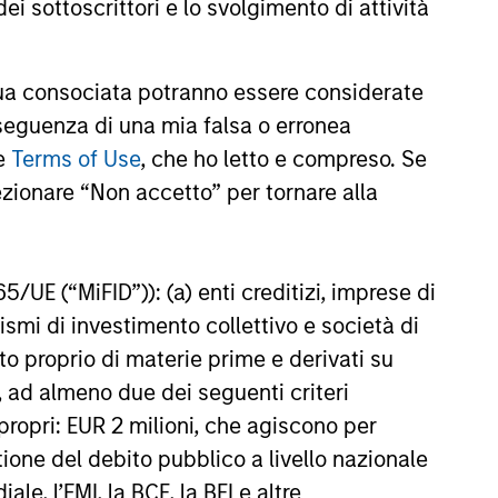
ei sottoscrittori e lo svolgimento di attività
t benefit from efficient scale.
a consociata potranno essere considerate
nseguenza di una mia falsa o erronea
ed States that benefit from
le
Terms of Use
, che ho letto e compreso. Se
ezionare “Non accetto” per tornare alla
mpanies in the United States.
65/UE (“MiFID”)): (a) enti creditizi, imprese di
nismi di investimento collettivo e società di
nto proprio di materie prime e derivati su
, ad almeno due dei seguenti criteri
di propri: EUR 2 milioni, che agiscono per
stione del debito pubblico a livello nazionale
le, l’FMI, la BCE, la BEI e altre