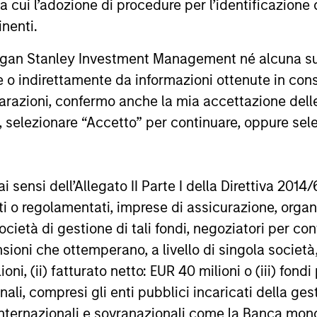
ra cui l’adozione di procedure per l’identificazione d
inenti.
ests primarily in established companies globally tha
rgan Stanley Investment Management né alcuna su
te o indirettamente da informazioni ottenute in co
ests primarily in established companies in the Unit
iarazioni, confermo anche la mia accettazione del
cient scale.
e, selezionare “Accetto” per continuare, oppure sel
sts primarily in established and emerging large cap co
ai sensi dell’Allegato II Parte I della Direttiva 2014/
zati o regolamentati, imprese di assicurazione, orga
ocietà di gestione di tali fondi, negoziatori per co
sioni che ottemperano, a livello di singola società
ioni, (ii) fatturato netto: EUR 40 milioni o (iii) fon
onali, compresi gli enti pubblici incaricati della ge
 internazionali e sovranazionali come la Banca mondia