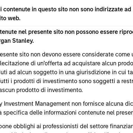
 contenute in questo sito non sono indirizzate ad
ests primarily in established large cap companies i
 sito web.
ests primarily in established and emerging compan
enute nel presente sito non possono essere riprod
rgan Stanley.
ests primarily in established and emerging large 
 presente sito non devono essere considerate come
tes.
lecitazione di un’offerta ad acquistare alcun prodot
ti ad alcun soggetto in una giurisdizione in cui tal
ests primarily in established and emerging mid ca
 Tutti i prodotti di investimento sono soggetti a res
tes.
ciascun prodotto di investimento.
 Investment Management non fornisce alcuna dichi
ests primarily in established and emerging compani
tà specifica delle informazioni contenute nel prese
ests primarily in established and emerging small 
bblighi ai professionisti del settore finanziario 
tes.