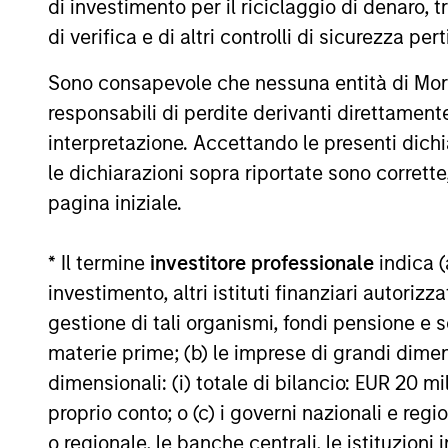
di investimento per il riciclaggio di denaro, t
di verifica e di altri controlli di sicurezza pert
Global
Inv
Permanence
Sono consapevole che nessuna entità di Mo
responsabili di perdite derivanti direttamen
Inv
Permanence
interpretazione. Accettando le presenti dich
effi
le dichiarazioni sopra riportate sono corrett
pagina iniziale.
Inve
Tailwinds
* Il termine
investitore professionale
indica (
investimento, altri istituti finanziari autoriz
gestione di tali organismi, fondi pensione e s
materie prime; (b) le imprese di grandi dimen
Approfondimenti correlati
dimensionali: (i) totale di bilancio: EUR 20 mil
proprio conto; o (c) i governi nazionali e regi
o regionale, le banche centrali, le istituzioni