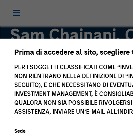
Sam Chainani, 
Prima di accedere al sito, scegliere 
Head of Counterpoint Global New York, Managi
PER I SOGGETTI CLASSIFICATI COME “INVES
NON RIENTRANO NELLA DEFINIZIONE DI “I
SEGUITO), E CHE NECESSITANO DI EVENTU
INVESTMENT MANAGEMENT, È CONSIGLIABI
QUALORA NON SIA POSSIBILE RIVOLGERSI 
ASSISTENZA, INVIARE UN’E-MAIL ALL’INDI
Sede