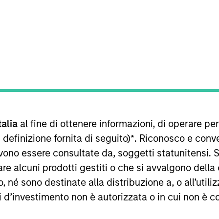
TEAM
Counterpoint Global
d of Counterpoint Global New York. He joined Morgan S
talia
al fine di ottenere informazioni, di operare per
terpoint Global as an investor in 2000. Previously, he 
received a B.S. in management with a concentration in
 definizione fornita di seguito)
*
. Riconosco e conv
ial Analyst designation.
vono essere consultate da, soggetti statunitensi. 
re alcuni prodotti gestiti o che si avvalgono della
é sono destinate alla distribuzione a, o all’utilizz
ti d’investimento non è autorizzata o in cui non è c