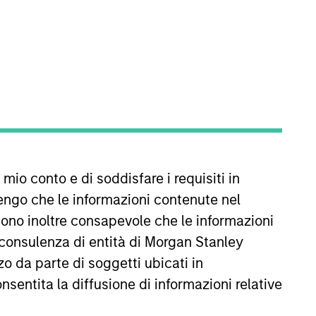
tanley in 1996 and has 30 years
 mio conto e di soddisfare i requisiti in
was a strategy specialist for our
 finance from Binghamton
engo che le informazioni contenute nel
Sono inoltre consapevole che le informazioni
 consulenza di entità di Morgan Stanley
o da parte di soggetti ubicati in
onsentita la diffusione di informazioni relative
Visualizza i dettagli del Team