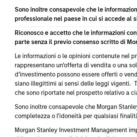
Sono inoltre consapevole che le informazioni
Advantage
Inv
professionale nel paese in cui si accede al
Global Insight
Inv
Riconosco e accetto che le informazioni cont
parte senza il previo consenso scritto di Mo
Inv
Growth
Le informazioni o le opinioni contenute nel
Sta
rappresentano un’offerta di vendita o una sol
d’investimento possono essere offerti o vendu
Inv
Discovery
siano illegittimi ai sensi delle leggi vigenti.
Sta
che sono riportate nel prospetto relativo a 
Insight
Sono inoltre consapevole che Morgan Stanley
Inv
completezza o l’idoneità per qualsiasi finali
Inv
Inception
Morgan Stanley Investment Management impone o
Sta