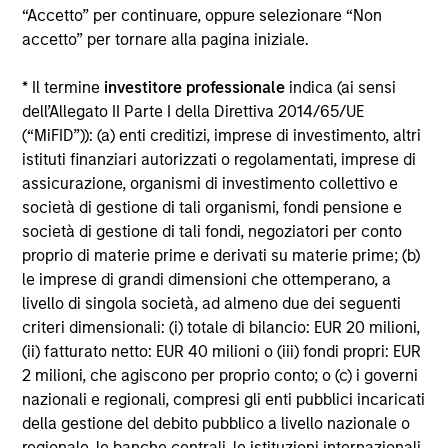
“Accetto” per continuare, oppure selezionare “Non
Alcuni documenti disponibili in questo sito possono
accetto” per tornare alla pagina iniziale.
riguardare più comparti della gamma Morgan Stanley
Investment Funds. Si fa presente che non tutti i comparti
* Il termine
investitore professionale
indica (ai sensi
sono disponibili in tutte le giurisdizioni e che i comparti non
sono disponibili per le persone residenti nelle giurisdizioni
dell’Allegato II Parte I della Direttiva 2014/65/UE
in cui tale distribuzione o disponibilità sia contraria alle
(“MiFID”)): (a) enti creditizi, imprese di investimento, altri
leggi o ai regolamenti locali.
istituti finanziari autorizzati o regolamentati, imprese di
Più alta è la categoria (1-7), maggiore è il potenziale di
assicurazione, organismi di investimento collettivo e
rendimento, ma anche il rischio di perdere l’investimento.
società di gestione di tali organismi, fondi pensione e
La categoria 1 non indica un investimento privo di rischio. Si
società di gestione di tali fondi, negoziatori per conto
rimanda al Documento contenente informazioni chiave per
proprio di materie prime e derivati su materie prime; (b)
gli investitori (KIID), nella sezione Risorse, per il rating di
rischio specifico per le classi di azioni e le avvertenze.
le imprese di grandi dimensioni che ottemperano, a
livello di singola società, ad almeno due dei seguenti
1
Il Morningstar Rating™,
o “star rating” viene calcolato per i
criteri dimensionali: (i) totale di bilancio: EUR 20 milioni,
prodotti gestiti (inclusi fondi comuni, sottoconti di rendite
(ii) fatturato netto: EUR 40 milioni o (iii) fondi propri: EUR
variabili e polizze vita variabili, exchange-traded fund, fondi
chiusi e conti separati) con uno storico minimo di tre anni.
2 milioni, che agiscono per proprio conto; o (c) i governi
Gli exchange-traded fund e i fondi comuni aperti sono
nazionali e regionali, compresi gli enti pubblici incaricati
considerati come un’unica categoria a fini comparativi. Il
della gestione del debito pubblico a livello nazionale o
rating viene calcolato sulla base di una misura del
regionale, le banche centrali, le istituzioni internazionali