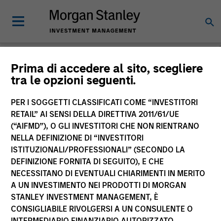
Morgan Stanley
Prima di accedere al sito, scegliere
tra le opzioni seguenti.
Investment Funds
PER I SOGGETTI CLASSIFICATI COME “INVESTITORI
RETAIL” AI SENSI DELLA DIRETTIVA 2011/61/UE
(“AIFMD”), O GLI INVESTITORI CHE NON RIENTRANO
NELLA DEFINIZIONE DI “INVESTITORI
ISTITUZIONALI/PROFESSIONALI” (SECONDO LA
DEFINIZIONE FORNITA DI SEGUITO), E CHE
NECESSITANO DI EVENTUALI CHIARIMENTI IN MERITO
La presente comunicazione ha carattere promozionale.
A UN INVESTIMENTO NEI PRODOTTI DI MORGAN
STANLEY INVESTMENT MANAGEMENT, È
La performance passata non è un indicatore affidabile dei
CONSIGLIABILE RIVOLGERSI A UN CONSULENTE O
risultati futuri. I rendimenti possono aumentare o diminuire
per effetto delle oscillazioni valutarie. Tutti i dati di
INTERMEDIARIO FINANZIARIO AUTORIZZATO.