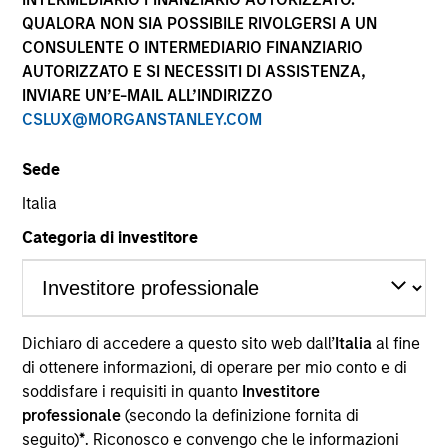
performance sono calcolati in base al valore del
QUALORA NON SIA POSSIBILE RIVOLGERSI A UN
patrimonio netto (NAV), al netto delle spese, e non
CONSULENTE O INTERMEDIARIO FINANZIARIO
comprendono le commissioni e gli oneri relativi
AUTORIZZATO E SI NECESSITI DI ASSISTENZA,
all’emissione e al rimborso delle quote. Tutti i dati relativi
alle performance e agli indici sono tratti da Morgan
INVIARE UN’E-MAIL ALL’INDIRIZZO
Stanley Investment Management.
CSLUX@MORGANSTANLEY.COM
Fare clic sul nome del Comparto per informazioni sui
Rendimenti nell’anno solare.
Sede
Italia
Categoria di investitore
*Devise de référence du fonds
Dichiaro di accedere a questo sito web dall’
Italia
al fine
Il presente materiale contiene informazioni relative ai
Comparti di Morgan Stanley Investment Funds, una
di ottenere informazioni, di operare per mio conto e di
società di investimento a capitale variabile di diritto
soddisfare i requisiti in quanto
Investitore
lussemburghese. (la “Società”) è registrata nel
professionale
(secondo la definizione fornita di
Granducato di Lussemburgo come organismo
seguito)
*
. Riconosco e convengo che le informazioni
d’investimento collettivo ai sensi della Parte 1 della Legge