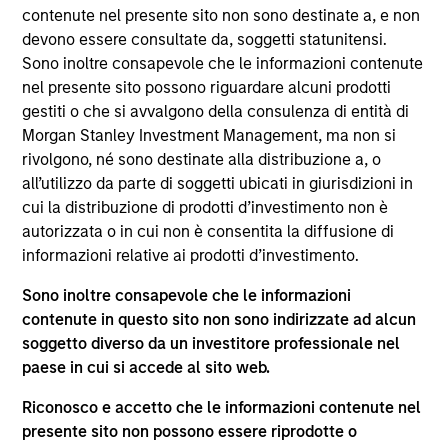
del 17 dicembre 2010 e successive modifiche. La Società è
contenute nel presente sito non sono destinate a, e non
un organismo d’investimento collettivo in valori mobiliari
devono essere consultate da, soggetti statunitensi.
(“OICVM”).
Sono inoltre consapevole che le informazioni contenute
Prima dell’adesione ai comparti, le richieste di
nel presente sito possono riguardare alcuni prodotti
partecipazione non devono essere presentate senza aver
gestiti o che si avvalgono della consulenza di entità di
consultato l’ultima versione del Prospetto Informativo, del
Morgan Stanley Investment Management, ma non si
documento contenente informazioni chiave (“KID”) o del
rivolgono, né sono destinate alla distribuzione a, o
documento contenente informazioni chiave per gli
investitori (“KIID”), della relazione annuale e della
all’utilizzo da parte di soggetti ubicati in giurisdizioni in
relazione semestrale (“Documenti di offerta”) o altri
cui la distribuzione di prodotti d’investimento non è
documenti disponibili sul sito
autorizzata o in cui non è consentita la diffusione di
https://www.morganstanley.com/im/msinvf/index.html
o
informazioni relative ai prodotti d’investimento.
a titolo gratuito presso la Sede legale all’indirizzo
European Bank and Business Centre, 6B route de Trèves,
Sono inoltre consapevole che le informazioni
L-2633 Senningerberg, R.C.S. Lussemburgo B 29 192.
contenute in questo sito non sono indirizzate ad alcun
Le informazioni relative agli aspetti di sostenibilità del
soggetto diverso da un investitore professionale nel
Comparto e una sintesi dei diritti degli investitori sono
paese in cui si accede al sito web.
disponibili sul sito web sopra indicato.
Inoltre, gli investitori italiani sono invitati a prendere
Riconosco e accetto che le informazioni contenute nel
visione del “Modulo completo di sottoscrizione” (Extended
presente sito non possono essere riprodotte o
Application Form), mentre la sezione “Informazioni