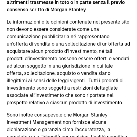
altrimenti trasmesse in toto o in parte senza il previo
supplementari per Hong Kong” (“Additional Information for
consenso scritto di Morgan Stanley.
Hong Kong Investors”) all’interno del Prospetto riguarda
specificamente gli investitori di Hong Kong. Copie gratuite
Le informazioni o le opinioni contenute nel presente sito
in lingua tedesca del Prospetto Informativo, del
documento contenente informazioni chiave per gli
non devono essere considerate come una
investitori (KID o KIID), dello statuto e delle relazioni
comunicazione pubblicitaria né rappresentano
annuali e semestrali e ulteriori informazioni possono
un’offerta di vendita o una sollecitazione di un’offerta ad
essere ottenute dal rappresentante in Svizzera. Il
acquistare alcun prodotto d’investimento, né tali
rappresentante in Svizzera è Carnegie Fund Services S.A.,
11, rue du Général-Dufour, 1204 Ginevra. L’agente pagatore
prodotti d’investimento possono essere offerti o venduti
in Svizzera è Banque Cantonale de Genève, 17, quai de l’Ile,
ad alcun soggetto in una giurisdizione in cui tale
1204 Ginevra.
offerta, sollecitazione, acquisto o vendita siano
Se la società di gestione del Comparto in questione decide
illegittimi ai sensi delle leggi vigenti. Tutti i prodotti di
di cessare l’accordo di commercializzazione del Comparto
investimento sono soggetti a restrizioni dettagliate
in un Paese del SEE in cui esso è registrato per la vendita,
associate all’investimento che sono riportate nel
lo farà nel rispetto delle norme OICVM.
prospetto relativo a ciascun prodotto di investimento.
Per i termini e le definizioni riguardanti il comparto si
rinvia alla pagina del
Glossario
.
Sono inoltre consapevole che Morgan Stanley
Investment Management non fornisce alcuna
Tutti i dati di performance sono calcolati in base al valore
dichiarazione o garanzia circa l’accuratezza, la
del patrimonio netto (NAV), al netto delle spese, e non
completezza o l’idoneità per qualsiasi finalità specifica