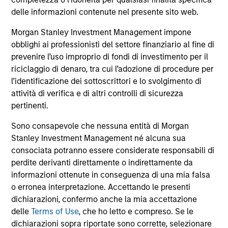
comprendono le commissioni e gli oneri relativi
all’emissione e al rimborso delle azioni. La fonte di tutti i
delle informazioni contenute nel presente sito web.
dati relativi alle performance e agli indici è Morgan Stanley
Investment Management Limited (“MSIM Ltd”).
Morgan Stanley Investment Management impone
obblighi ai professionisti del settore finanziario al fine di
Il valore degli investimenti e i proventi da essi derivanti
prevenire l’uso improprio di fondi di investimento per il
possono aumentare come diminuire e un investitore può
non
riciclaggio di denaro, tra cui l’adozione di procedure per
l’identificazione dei sottoscrittori e lo svolgimento di
recuperare l'importo investito.
attività di verifica e di altri controlli di sicurezza
I dati di performance per i comparti con track record
pertinenti.
inferiore a un anno non sono illustrati. Le performance sono
calcolate al netto delle commissioni. I dati di performance
Sono consapevole che nessuna entità di Morgan
da inizio anno non sono annualizzati. Le performance di
Stanley Investment Management né alcuna sua
altre classi di azioni, se disponibili, potrebbero essere
consociata potranno essere considerate responsabili di
diverse. Prima di investire si consiglia di valutare
attentamente gli obiettivi d’investimento, i rischi, le
perdite derivanti direttamente o indirettamente da
commissioni e le spese del comparto.
informazioni ottenute in conseguenza di una mia falsa
o erronea interpretazione. Accettando le presenti
Il ricorso alla leva aumenta i rischi: una variazione
relativamente contenuta nel valore di un investimento può
dichiarazioni, confermo anche la mia accettazione
determinare una variazione molto più elevata, sia in senso
delle
Terms of Use
, che ho letto e compreso. Se le
positivo che negativo, nel valore di quell’investimento e, di
dichiarazioni sopra riportate sono corrette, selezionare
conseguenza, nel valore del Comparto.