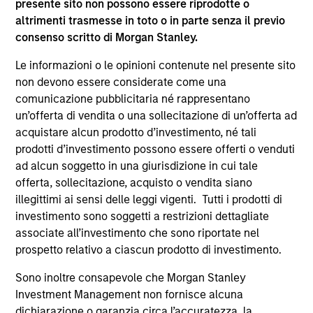
presente sito non possono essere riprodotte o
supplementari per Hong Kong” (“Additional Information for
altrimenti trasmesse in toto o in parte senza il previo
Hong Kong Investors”) all’interno del Prospetto riguarda
consenso scritto di Morgan Stanley.
specificamente gli investitori di Hong Kong. Copie gratuite
in lingua tedesca del Prospetto Informativo, del
documento contenente informazioni chiave per gli
Le informazioni o le opinioni contenute nel presente sito
investitori (KID o KIID), dello statuto e delle relazioni
non devono essere considerate come una
annuali e semestrali e ulteriori informazioni possono
comunicazione pubblicitaria né rappresentano
essere ottenute dal rappresentante in Svizzera. Il
un’offerta di vendita o una sollecitazione di un’offerta ad
rappresentante in Svizzera è Carnegie Fund Services S.A.,
11, rue du Général-Dufour, 1204 Ginevra. L’agente pagatore
acquistare alcun prodotto d’investimento, né tali
in Svizzera è Banque Cantonale de Genève, 17, quai de l’Ile,
prodotti d’investimento possono essere offerti o venduti
1204 Ginevra.
ad alcun soggetto in una giurisdizione in cui tale
Se la società di gestione del Comparto in questione decide
offerta, sollecitazione, acquisto o vendita siano
di cessare l’accordo di commercializzazione del Comparto
illegittimi ai sensi delle leggi vigenti. Tutti i prodotti di
in un Paese del SEE in cui esso è registrato per la vendita,
investimento sono soggetti a restrizioni dettagliate
lo farà nel rispetto delle norme OICVM.
associate all’investimento che sono riportate nel
Per i termini e le definizioni riguardanti il comparto si
prospetto relativo a ciascun prodotto di investimento.
rinvia alla pagina del
Glossario
.
Sono inoltre consapevole che Morgan Stanley
Tutti i dati di performance sono calcolati in base al valore
Investment Management non fornisce alcuna
del patrimonio netto (NAV), al netto delle spese, e non
dichiarazione o garanzia circa l’accuratezza, la