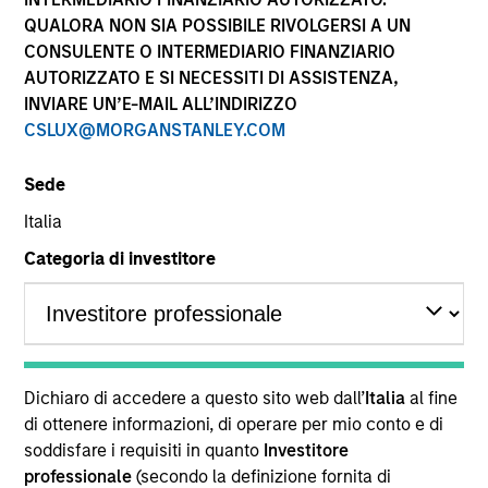
performance sono calcolati in base al valore del
QUALORA NON SIA POSSIBILE RIVOLGERSI A UN
patrimonio netto (NAV), al netto delle spese, e non
CONSULENTE O INTERMEDIARIO FINANZIARIO
comprendono le commissioni e gli oneri relativi
AUTORIZZATO E SI NECESSITI DI ASSISTENZA,
all’emissione e al rimborso delle quote. Tutti i dati relativi
alle performance e agli indici sono tratti da Morgan
INVIARE UN’E-MAIL ALL’INDIRIZZO
Stanley Investment Management.
CSLUX@MORGANSTANLEY.COM
Fare clic sul nome del Comparto per informazioni sui
Rendimenti nell’anno solare.
Sede
Italia
Categoria di investitore
*Devise de référence du fonds
Il presente materiale contiene informazioni relative ai
Comparti di Morgan Stanley Investment Funds, una
Dichiaro di accedere a questo sito web dall’
Italia
al fine
società di investimento a capitale variabile di diritto
di ottenere informazioni, di operare per mio conto e di
lussemburghese. (la “Società”) è registrata nel
soddisfare i requisiti in quanto
Investitore
Granducato di Lussemburgo come organismo
professionale
(secondo la definizione fornita di
d’investimento collettivo ai sensi della Parte 1 della Legge