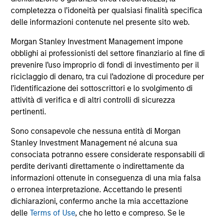
comprendono le commissioni e gli oneri relativi
all’emissione e al rimborso delle azioni. La fonte di tutti i
completezza o l’idoneità per qualsiasi finalità specifica
dati relativi alle performance e agli indici è Morgan Stanley
delle informazioni contenute nel presente sito web.
Investment Management Limited (“MSIM Ltd”).
Morgan Stanley Investment Management impone
Il valore degli investimenti e i proventi da essi derivanti
obblighi ai professionisti del settore finanziario al fine di
possono aumentare come diminuire e un investitore può
non
prevenire l’uso improprio di fondi di investimento per il
riciclaggio di denaro, tra cui l’adozione di procedure per
recuperare l'importo investito.
l’identificazione dei sottoscrittori e lo svolgimento di
I dati di performance per i comparti con track record
attività di verifica e di altri controlli di sicurezza
inferiore a un anno non sono illustrati. Le performance sono
pertinenti.
calcolate al netto delle commissioni. I dati di performance
da inizio anno non sono annualizzati. Le performance di
Sono consapevole che nessuna entità di Morgan
altre classi di azioni, se disponibili, potrebbero essere
Stanley Investment Management né alcuna sua
diverse. Prima di investire si consiglia di valutare
attentamente gli obiettivi d’investimento, i rischi, le
consociata potranno essere considerate responsabili di
commissioni e le spese del comparto.
perdite derivanti direttamente o indirettamente da
informazioni ottenute in conseguenza di una mia falsa
Il ricorso alla leva aumenta i rischi: una variazione
relativamente contenuta nel valore di un investimento può
o erronea interpretazione. Accettando le presenti
determinare una variazione molto più elevata, sia in senso
dichiarazioni, confermo anche la mia accettazione
positivo che negativo, nel valore di quell’investimento e, di
delle
Terms of Use
, che ho letto e compreso. Se le
conseguenza, nel valore del Comparto.