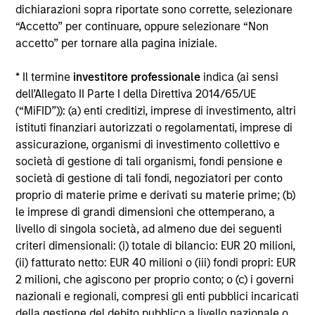
dichiarazioni sopra riportate sono corrette, selezionare
Alcuni documenti disponibili in questo sito possono
“Accetto” per continuare, oppure selezionare “Non
riguardare più comparti della gamma Morgan Stanley
accetto” per tornare alla pagina iniziale.
Investment Funds. Si fa presente che non tutti i comparti
sono disponibili in tutte le giurisdizioni e che i comparti non
sono disponibili per le persone residenti nelle giurisdizioni
* Il termine
investitore professionale
indica (ai sensi
in cui tale distribuzione o disponibilità sia contraria alle
dell’Allegato II Parte I della Direttiva 2014/65/UE
leggi o ai regolamenti locali.
(“MiFID”)): (a) enti creditizi, imprese di investimento, altri
Più alta è la categoria (1-7), maggiore è il potenziale di
istituti finanziari autorizzati o regolamentati, imprese di
rendimento, ma anche il rischio di perdere l’investimento.
assicurazione, organismi di investimento collettivo e
La categoria 1 non indica un investimento privo di rischio. Si
società di gestione di tali organismi, fondi pensione e
rimanda al Documento contenente informazioni chiave per
società di gestione di tali fondi, negoziatori per conto
gli investitori (KIID), nella sezione Risorse, per il rating di
rischio specifico per le classi di azioni e le avvertenze.
proprio di materie prime e derivati su materie prime; (b)
le imprese di grandi dimensioni che ottemperano, a
1
Il Morningstar Rating™,
o “star rating” viene calcolato per i
livello di singola società, ad almeno due dei seguenti
prodotti gestiti (inclusi fondi comuni, sottoconti di rendite
criteri dimensionali: (i) totale di bilancio: EUR 20 milioni,
variabili e polizze vita variabili, exchange-traded fund, fondi
(ii) fatturato netto: EUR 40 milioni o (iii) fondi propri: EUR
chiusi e conti separati) con uno storico minimo di tre anni.
Gli exchange-traded fund e i fondi comuni aperti sono
2 milioni, che agiscono per proprio conto; o (c) i governi
considerati come un’unica categoria a fini comparativi. Il
nazionali e regionali, compresi gli enti pubblici incaricati
rating viene calcolato sulla base di una misura del
della gestione del debito pubblico a livello nazionale o