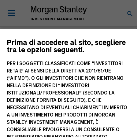
Morgan Stanley
Prima di accedere al sito, scegliere
tra le opzioni seguenti.
Investment Funds
PER I SOGGETTI CLASSIFICATI COME “INVESTITORI
RETAIL” AI SENSI DELLA DIRETTIVA 2011/61/UE
(“AIFMD”), O GLI INVESTITORI CHE NON RIENTRANO
NELLA DEFINIZIONE DI “INVESTITORI
ISTITUZIONALI/PROFESSIONALI” (SECONDO LA
DEFINIZIONE FORNITA DI SEGUITO), E CHE
NECESSITANO DI EVENTUALI CHIARIMENTI IN MERITO
La presente comunicazione ha carattere promozionale.
A UN INVESTIMENTO NEI PRODOTTI DI MORGAN
STANLEY INVESTMENT MANAGEMENT, È
La performance passata non è un indicatore affidabile dei
CONSIGLIABILE RIVOLGERSI A UN CONSULENTE O
risultati futuri. I rendimenti possono aumentare o diminuire
per effetto delle oscillazioni valutarie. Tutti i dati di
INTERMEDIARIO FINANZIARIO AUTORIZZATO.