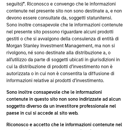
del 17 dicembre 2010 e successive modifiche. La Società è
seguito)
*
. Riconosco e convengo che le informazioni
un organismo d’investimento collettivo in valori mobiliari
contenute nel presente sito non sono destinate a, e non
(“OICVM”).
devono essere consultate da, soggetti statunitensi.
Prima dell’adesione ai comparti, le richieste di
Sono inoltre consapevole che le informazioni contenute
partecipazione non devono essere presentate senza aver
nel presente sito possono riguardare alcuni prodotti
consultato l’ultima versione del Prospetto Informativo, del
gestiti o che si avvalgono della consulenza di entità di
documento contenente informazioni chiave (“KID”) o del
Morgan Stanley Investment Management, ma non si
documento contenente informazioni chiave per gli
investitori (“KIID”), della relazione annuale e della
rivolgono, né sono destinate alla distribuzione a, o
relazione semestrale (“Documenti di offerta”) o altri
all’utilizzo da parte di soggetti ubicati in giurisdizioni in
documenti disponibili sul sito
cui la distribuzione di prodotti d’investimento non è
https://www.morganstanley.com/im/msinvf/index.html
o
autorizzata o in cui non è consentita la diffusione di
a titolo gratuito presso la Sede legale all’indirizzo
informazioni relative ai prodotti d’investimento.
European Bank and Business Centre, 6B route de Trèves,
L-2633 Senningerberg, R.C.S. Lussemburgo B 29 192.
Sono inoltre consapevole che le informazioni
Le informazioni relative agli aspetti di sostenibilità del
contenute in questo sito non sono indirizzate ad alcun
Comparto e una sintesi dei diritti degli investitori sono
soggetto diverso da un investitore professionale nel
disponibili sul sito web sopra indicato.
paese in cui si accede al sito web.
Inoltre, gli investitori italiani sono invitati a prendere
visione del “Modulo completo di sottoscrizione” (Extended
Riconosco e accetto che le informazioni contenute nel
Application Form), mentre la sezione “Informazioni