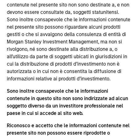
del 17 dicembre 2010 e successive modifiche. La Società è
contenute nel presente sito non sono destinate a, e non
un organismo d’investimento collettivo in valori mobiliari
devono essere consultate da, soggetti statunitensi.
(“OICVM”).
Sono inoltre consapevole che le informazioni contenute
Prima dell’adesione ai comparti, le richieste di
nel presente sito possono riguardare alcuni prodotti
partecipazione non devono essere presentate senza aver
gestiti o che si avvalgono della consulenza di entità di
consultato l’ultima versione del Prospetto Informativo, del
Morgan Stanley Investment Management, ma non si
documento contenente informazioni chiave (“KID”) o del
rivolgono, né sono destinate alla distribuzione a, o
documento contenente informazioni chiave per gli
investitori (“KIID”), della relazione annuale e della
all’utilizzo da parte di soggetti ubicati in giurisdizioni in
relazione semestrale (“Documenti di offerta”) o altri
cui la distribuzione di prodotti d’investimento non è
documenti disponibili sul sito
autorizzata o in cui non è consentita la diffusione di
https://www.morganstanley.com/im/msinvf/index.html
o
informazioni relative ai prodotti d’investimento.
a titolo gratuito presso la Sede legale all’indirizzo
European Bank and Business Centre, 6B route de Trèves,
Sono inoltre consapevole che le informazioni
L-2633 Senningerberg, R.C.S. Lussemburgo B 29 192.
contenute in questo sito non sono indirizzate ad alcun
Le informazioni relative agli aspetti di sostenibilità del
soggetto diverso da un investitore professionale nel
Comparto e una sintesi dei diritti degli investitori sono
paese in cui si accede al sito web.
disponibili sul sito web sopra indicato.
Inoltre, gli investitori italiani sono invitati a prendere
Riconosco e accetto che le informazioni contenute nel
visione del “Modulo completo di sottoscrizione” (Extended
presente sito non possono essere riprodotte o
Application Form), mentre la sezione “Informazioni