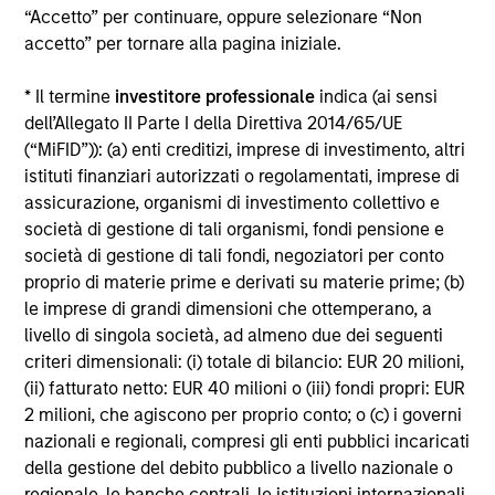
“Accetto” per continuare, oppure selezionare “Non
Alcuni documenti disponibili in questo sito possono
accetto” per tornare alla pagina iniziale.
riguardare più comparti della gamma Morgan Stanley
Investment Funds. Si fa presente che non tutti i comparti
* Il termine
investitore professionale
indica (ai sensi
sono disponibili in tutte le giurisdizioni e che i comparti non
sono disponibili per le persone residenti nelle giurisdizioni
dell’Allegato II Parte I della Direttiva 2014/65/UE
in cui tale distribuzione o disponibilità sia contraria alle
(“MiFID”)): (a) enti creditizi, imprese di investimento, altri
leggi o ai regolamenti locali.
istituti finanziari autorizzati o regolamentati, imprese di
Più alta è la categoria (1-7), maggiore è il potenziale di
assicurazione, organismi di investimento collettivo e
rendimento, ma anche il rischio di perdere l’investimento.
società di gestione di tali organismi, fondi pensione e
La categoria 1 non indica un investimento privo di rischio. Si
società di gestione di tali fondi, negoziatori per conto
rimanda al Documento contenente informazioni chiave per
proprio di materie prime e derivati su materie prime; (b)
gli investitori (KIID), nella sezione Risorse, per il rating di
rischio specifico per le classi di azioni e le avvertenze.
le imprese di grandi dimensioni che ottemperano, a
livello di singola società, ad almeno due dei seguenti
1
Il Morningstar Rating™,
o “star rating” viene calcolato per i
criteri dimensionali: (i) totale di bilancio: EUR 20 milioni,
prodotti gestiti (inclusi fondi comuni, sottoconti di rendite
(ii) fatturato netto: EUR 40 milioni o (iii) fondi propri: EUR
variabili e polizze vita variabili, exchange-traded fund, fondi
chiusi e conti separati) con uno storico minimo di tre anni.
2 milioni, che agiscono per proprio conto; o (c) i governi
Gli exchange-traded fund e i fondi comuni aperti sono
nazionali e regionali, compresi gli enti pubblici incaricati
considerati come un’unica categoria a fini comparativi. Il
della gestione del debito pubblico a livello nazionale o
rating viene calcolato sulla base di una misura del
regionale, le banche centrali, le istituzioni internazionali