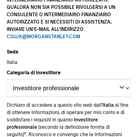
performance sono calcolati in base al valore del
QUALORA NON SIA POSSIBILE RIVOLGERSI A UN
patrimonio netto (NAV), al netto delle spese, e non
CONSULENTE O INTERMEDIARIO FINANZIARIO
comprendono le commissioni e gli oneri relativi
AUTORIZZATO E SI NECESSITI DI ASSISTENZA,
all’emissione e al rimborso delle quote. Tutti i dati relativi
alle performance e agli indici sono tratti da Morgan
INVIARE UN’E-MAIL ALL’INDIRIZZO
Stanley Investment Management.
CSLUX@MORGANSTANLEY.COM
Fare clic sul nome del Comparto per informazioni sui
Rendimenti nell’anno solare.
Sede
Italia
Categoria di investitore
*Devise de référence du fonds
Dichiaro di accedere a questo sito web dall’
Italia
al fine
Il presente materiale contiene informazioni relative ai
Comparti di Morgan Stanley Investment Funds, una
di ottenere informazioni, di operare per mio conto e di
società di investimento a capitale variabile di diritto
soddisfare i requisiti in quanto
Investitore
lussemburghese. (la “Società”) è registrata nel
professionale
(secondo la definizione fornita di
Granducato di Lussemburgo come organismo
seguito)
*
. Riconosco e convengo che le informazioni
d’investimento collettivo ai sensi della Parte 1 della Legge