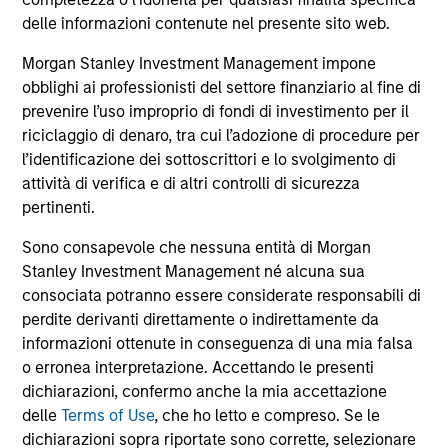
comprendono le commissioni e gli oneri relativi
all’emissione e al rimborso delle azioni. La fonte di tutti i
delle informazioni contenute nel presente sito web.
dati relativi alle performance e agli indici è Morgan Stanley
Investment Management Limited (“MSIM Ltd”).
Morgan Stanley Investment Management impone
obblighi ai professionisti del settore finanziario al fine di
Il valore degli investimenti e i proventi da essi derivanti
prevenire l’uso improprio di fondi di investimento per il
possono aumentare come diminuire e un investitore può
non
riciclaggio di denaro, tra cui l’adozione di procedure per
l’identificazione dei sottoscrittori e lo svolgimento di
recuperare l'importo investito.
attività di verifica e di altri controlli di sicurezza
I dati di performance per i comparti con track record
pertinenti.
inferiore a un anno non sono illustrati. Le performance sono
calcolate al netto delle commissioni. I dati di performance
Sono consapevole che nessuna entità di Morgan
da inizio anno non sono annualizzati. Le performance di
Stanley Investment Management né alcuna sua
altre classi di azioni, se disponibili, potrebbero essere
consociata potranno essere considerate responsabili di
diverse. Prima di investire si consiglia di valutare
attentamente gli obiettivi d’investimento, i rischi, le
perdite derivanti direttamente o indirettamente da
commissioni e le spese del comparto.
informazioni ottenute in conseguenza di una mia falsa
o erronea interpretazione. Accettando le presenti
Il ricorso alla leva aumenta i rischi: una variazione
relativamente contenuta nel valore di un investimento può
dichiarazioni, confermo anche la mia accettazione
determinare una variazione molto più elevata, sia in senso
delle
Terms of Use
, che ho letto e compreso. Se le
positivo che negativo, nel valore di quell’investimento e, di
dichiarazioni sopra riportate sono corrette, selezionare
conseguenza, nel valore del Comparto.