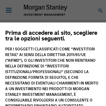
Morgan Stanley
Prima di accedere al sito, scegliere
tra le opzioni seguenti.
Investment Funds
PER I SOGGETTI CLASSIFICATI COME “INVESTITORI
RETAIL” AI SENSI DELLA DIRETTIVA 2011/61/UE
(“AIFMD”), O GLI INVESTITORI CHE NON RIENTRANO
NELLA DEFINIZIONE DI “INVESTITORI
ISTITUZIONALI/PROFESSIONALI” (SECONDO LA
DEFINIZIONE FORNITA DI SEGUITO), E CHE
NECESSITANO DI EVENTUALI CHIARIMENTI IN MERITO
La presente comunicazione ha carattere promozionale.
A UN INVESTIMENTO NEI PRODOTTI DI MORGAN
STANLEY INVESTMENT MANAGEMENT, È
La performance passata non è un indicatore affidabile dei
CONSIGLIABILE RIVOLGERSI A UN CONSULENTE O
risultati futuri. I rendimenti possono aumentare o diminuire
per effetto delle oscillazioni valutarie. Tutti i dati di
INTERMEDIARIO FINANZIARIO AUTORIZZATO.