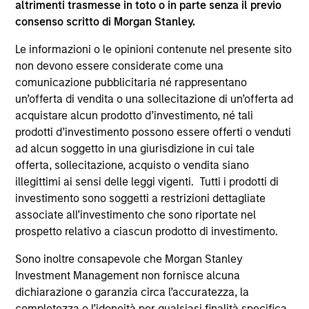
altrimenti trasmesse in toto o in parte senza il previo
supplementari per Hong Kong” (“Additional Information for
consenso scritto di Morgan Stanley.
Hong Kong Investors”) all’interno del Prospetto riguarda
specificamente gli investitori di Hong Kong. Copie gratuite
Le informazioni o le opinioni contenute nel presente sito
in lingua tedesca del Prospetto Informativo, del
documento contenente informazioni chiave per gli
non devono essere considerate come una
investitori (KID o KIID), dello statuto e delle relazioni
comunicazione pubblicitaria né rappresentano
annuali e semestrali e ulteriori informazioni possono
un’offerta di vendita o una sollecitazione di un’offerta ad
essere ottenute dal rappresentante in Svizzera. Il
acquistare alcun prodotto d’investimento, né tali
rappresentante in Svizzera è Carnegie Fund Services S.A.,
11, rue du Général-Dufour, 1204 Ginevra. L’agente pagatore
prodotti d’investimento possono essere offerti o venduti
in Svizzera è Banque Cantonale de Genève, 17, quai de l’Ile,
ad alcun soggetto in una giurisdizione in cui tale
1204 Ginevra.
offerta, sollecitazione, acquisto o vendita siano
Se la società di gestione del Comparto in questione decide
illegittimi ai sensi delle leggi vigenti. Tutti i prodotti di
di cessare l’accordo di commercializzazione del Comparto
investimento sono soggetti a restrizioni dettagliate
in un Paese del SEE in cui esso è registrato per la vendita,
associate all’investimento che sono riportate nel
lo farà nel rispetto delle norme OICVM.
prospetto relativo a ciascun prodotto di investimento.
Per i termini e le definizioni riguardanti il comparto si
rinvia alla pagina del
Glossario
.
Sono inoltre consapevole che Morgan Stanley
Investment Management non fornisce alcuna
Tutti i dati di performance sono calcolati in base al valore
dichiarazione o garanzia circa l’accuratezza, la
del patrimonio netto (NAV), al netto delle spese, e non
completezza o l’idoneità per qualsiasi finalità specifica