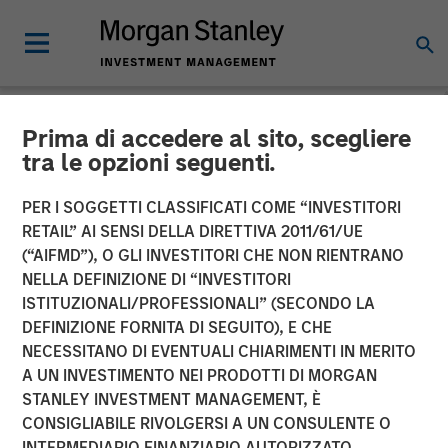
Prima di accedere al sito, scegliere
NEWSROOM
tra le opzioni seguenti.
Morgan Stanley Real Estate
PER I SOGGETTI CLASSIFICATI COME “INVESTITORI
Investing Acquires
RETAIL” AI SENSI DELLA DIRETTIVA 2011/61/UE
(“AIFMD”), O GLI INVESTITORI CHE NON RIENTRANO
MorningStar Denver Senior
NELLA DEFINIZIONE DI “INVESTITORI
ISTITUZIONALI/PROFESSIONALI” (SECONDO LA
Living Portfolio for $305
DEFINIZIONE FORNITA DI SEGUITO), E CHE
Million
NECESSITANO DI EVENTUALI CHIARIMENTI IN MERITO
A UN INVESTIMENTO NEI PRODOTTI DI MORGAN
STANLEY INVESTMENT MANAGEMENT, È
04 DICEMBRE 2025
CONSIGLIABILE RIVOLGERSI A UN CONSULENTE O
INTERMEDIARIO FINANZIARIO AUTORIZZATO.