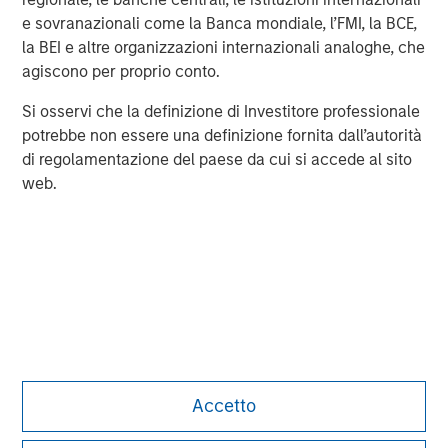
e sovranazionali come la Banca mondiale, l’FMI, la BCE,
Morgan Stanley Real Estate Investing (MSREI) manages
la BEI e altre organizzazioni internazionali analoghe, che
global value-add / opportunistic and regional core / core-
agiscono per proprio conto.
plus real estate investment strategies. The team's
experience encompasses a broad array of asset classes,
Si osservi che la definizione di Investitore professionale
geographic regions and investment themes across all
potrebbe non essere una definizione fornita dall’autorità
phases of the real estate cycle.
di regolamentazione del paese da cui si accede al sito
web.
Accetto