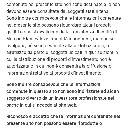
contenute nel presente sito non sono destinate a, e non
portfolio of senior housing communities, which has
devono essere consultate da, soggetti statunitensi.
demonstrated strong historical performance. As people
Sono inoltre consapevole che le informazioni contenute
age, their real estate needs evolve and as the first Baby
nel presente sito possono riguardare alcuni prodotti
Boomers are turning 80 this year, demand for senior
gestiti o che si avvalgono della consulenza di entità di
housing is rising rapidly. We expect this sector to grow
Morgan Stanley Investment Management, ma non si
nearly 5% annually over the next five years as this
rivolgono, né sono destinate alla distribuzione a, o
population cohort expands.”
all’utilizzo da parte di soggetti ubicati in giurisdizioni in
“MorningStar is proud to begin our new partnership with
cui la distribuzione di prodotti d’investimento non è
Morgan Stanley Real Estate Investing, marked by their
autorizzata o in cui non è consentita la diffusione di
acquisition of three stand-out Colorado assets—an
informazioni relative ai prodotti d’investimento.
exciting start to a strong future together,” said Jamie
Sono inoltre consapevole che le informazioni
Ranzan, President and CIO for MorningStar.
contenute in questo sito non sono indirizzate ad alcun
Funds managed by MSREI have been actively investing in
soggetto diverso da un investitore professionale nel
senior housing since 2022 and today have an ownership
paese in cui si accede al sito web.
interest in approximately 30 senior living communities
Riconosco e accetto che le informazioni contenute nel
across the United States with nearly 3,000 independent
presente sito non possono essere riprodotte o
living, assisted living and memory care units.