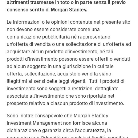
altrimenti trasmesse in toto o in parte senza il previo
About MorningStar Senior Living
consenso scritto di Morgan Stanley.
An integrated developer, owner and operator of premier
Le informazioni o le opinioni contenute nel presente sito
retirement communities, MorningStar’s portfolio
non devono essere considerate come una
encompasses 40 properties under operation or
comunicazione pubblicitaria né rappresentano
development representing 5,000+ units under
un’offerta di vendita o una sollecitazione di un’offerta ad
management or in development in 11 states in the
acquistare alcun prodotto d’investimento, né tali
Midwest and Western United States. In our home state of
prodotti d’investimento possono essere offerti o venduti
Colorado we have 14 communities, employing over 1300
ad alcun soggetto in una giurisdizione in cui tale
people. Offering independent living, assisted living and
offerta, sollecitazione, acquisto o vendita siano
memory care, MorningStar is privileged to elevate life for
illegittimi ai sensi delle leggi vigenti. Tutti i prodotti di
those who taught the rest of us how to live. For more, visit
investimento sono soggetti a restrizioni dettagliate
morningstarseniorliving.com
associate all’investimento che sono riportate nel
prospetto relativo a ciascun prodotto di investimento.
About Morgan Stanley Real Estate Investing
Sono inoltre consapevole che Morgan Stanley
Morgan Stanley Real Estate Investing (MSREI) is the global
Investment Management non fornisce alcuna
private real estate investment management business of
dichiarazione o garanzia circa l’accuratezza, la
Morgan Stanley. One of the most active property
completezza o l’idoneità per qualsiasi finalità specifica