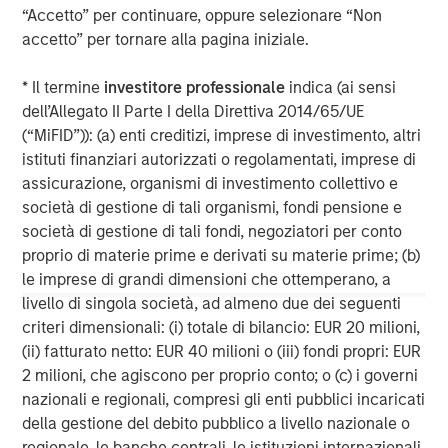
investment performance, outstanding service, and a
“Accetto” per continuare, oppure selezionare “Non
comprehensive suite of investment management
accetto” per tornare alla pagina iniziale.
solutions to a diverse client base, which includes
governments, institutions, corporations and individuals
* Il termine
investitore professionale
indica (ai sensi
worldwide. For further information about Morgan Stanley
dell’Allegato II Parte I della Direttiva 2014/65/UE
Investment Management, please visit
(“MiFID”)): (a) enti creditizi, imprese di investimento, altri
www.morganstanley.com/im
istituti finanziari autorizzati o regolamentati, imprese di
assicurazione, organismi di investimento collettivo e
About Morgan Stanley
società di gestione di tali organismi, fondi pensione e
Morgan Stanley (NYSE: MS) is a leading global financial
società di gestione di tali fondi, negoziatori per conto
services firm providing a wide range of investment
proprio di materie prime e derivati su materie prime; (b)
banking, securities, wealth management and investment
le imprese di grandi dimensioni che ottemperano, a
management services. With offices in 42 countries, the
livello di singola società, ad almeno due dei seguenti
Firm’s employees serve clients worldwide including
criteri dimensionali: (i) totale di bilancio: EUR 20 milioni,
corporations, governments, institutions and individuals.
(ii) fatturato netto: EUR 40 milioni o (iii) fondi propri: EUR
For further information about Morgan Stanley, please visit
2 milioni, che agiscono per proprio conto; o (c) i governi
www.morganstanley.com
.
nazionali e regionali, compresi gli enti pubblici incaricati
della gestione del debito pubblico a livello nazionale o
Morgan Stanley Real Estate Investing
regionale, le banche centrali, le istituzioni internazionali