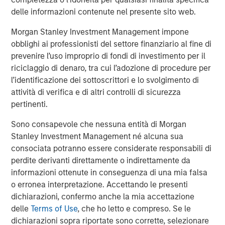
investors in the world for over three decades, MSREI
delle informazioni contenute nel presente sito web.
employs a patient, disciplined approach through global
value-add / opportunistic and regional core / core-plus
Morgan Stanley Investment Management impone
real estate investment strategies. With 17 offices
obblighi ai professionisti del settore finanziario al fine di
throughout the U.S., Europe and Asia, regional teams of
prevenire l’uso improprio di fondi di investimento per il
dedicated real estate professionals combine a unique
riciclaggio di denaro, tra cui l’adozione di procedure per
global perspective with local presence and significant
l’identificazione dei sottoscrittori e lo svolgimento di
transaction execution expertise. MSREI currently
attività di verifica e di altri controlli di sicurezza
manages $53 billion of gross real estate assets
pertinenti.
worldwide on behalf of its clients.
Sono consapevole che nessuna entità di Morgan
About Morgan Stanley Investment Management
Stanley Investment Management né alcuna sua
consociata potranno essere considerate responsabili di
Morgan Stanley Investment Management, together with
perdite derivanti direttamente o indirettamente da
its investment advisory affiliates, has more than 1,400
informazioni ottenute in conseguenza di una mia falsa
investment professionals around the world and $1.8
o erronea interpretazione. Accettando le presenti
trillion in assets under management or supervision as of
dichiarazioni, confermo anche la mia accettazione
September 30, 2024. Morgan Stanley Investment
delle
Terms of Use
, che ho letto e compreso. Se le
Management strives to provide strong long-term
dichiarazioni sopra riportate sono corrette, selezionare