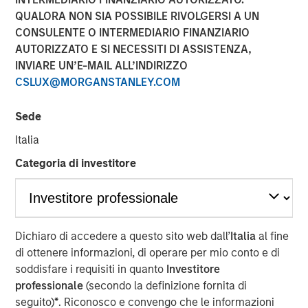
QUALORA NON SIA POSSIBILE RIVOLGERSI A UN
CONSULENTE O INTERMEDIARIO FINANZIARIO
AUTORIZZATO E SI NECESSITI DI ASSISTENZA,
INVIARE UN’E-MAIL ALL’INDIRIZZO
NEW YORK — December 4, 2025
CSLUX@MORGANSTANLEY.COM
Morgan Stanley Investment Management and
MorningStar Senior Living (MorningStar) announced
Sede
today that investment funds managed by Morgan Stanley
Italia
Real Estate Investing (MSREI) have acquired a
MorningStar senior housing portfolio from Kayne
Categoria di investitore
Anderson Real Estate for $305 million. The portfolio is
comprised of 463 units across three communities near
Denver. MorningStar, a leading senior housing operator
based in Denver, will continue to operate the
Dichiaro di accedere a questo sito web dall’
Italia
al fine
communities.
di ottenere informazioni, di operare per mio conto e di
soddisfare i requisiti in quanto
Investitore
Commenting on the acquisition, Will Milam, Head of U.S.
professionale
(secondo la definizione fornita di
Investments at Morgan Stanley Real Estate Investing,
seguito)
*
. Riconosco e convengo che le informazioni
said: “We are pleased to acquire this high-quality