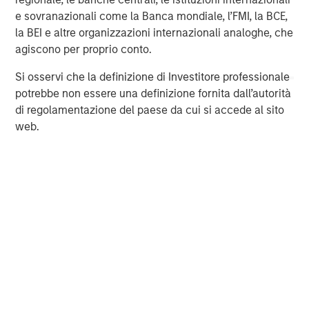
Morgan Stanley (NYSE: MS) is a leading global financial
e sovranazionali come la Banca mondiale, l’FMI, la BCE,
services firm providing a wide range of investment
la BEI e altre organizzazioni internazionali analoghe, che
banking, securities, wealth management and investment
agiscono per proprio conto.
management services. With offices in 42 countries, the
Firm’s employees serve clients worldwide including
Si osservi che la definizione di Investitore professionale
corporations, governments, institutions and individuals.
potrebbe non essere una definizione fornita dall’autorità
For further information about Morgan Stanley, please visit
di regolamentazione del paese da cui si accede al sito
https://www.morganstanley.com/
web.
North America Private Credit
Integrated private credit platform across Direct Lending
and Opportunistic Credit strategies. Our experienced
team provides flexible, patient, long-term capital to
leading owner-operated and private equity-backed
businesses.