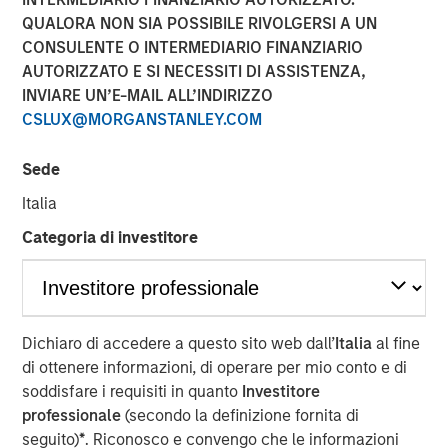
QUALORA NON SIA POSSIBILE RIVOLGERSI A UN
CONSULENTE O INTERMEDIARIO FINANZIARIO
AUTORIZZATO E SI NECESSITI DI ASSISTENZA,
INVIARE UN’E-MAIL ALL’INDIRIZZO
NEW YORK – April 29, 2026
CSLUX@MORGANSTANLEY.COM
Morgan Stanley Investment Management announced
today that funds managed by Morgan Stanley Private
Sede
Credit have led an $875 million senior debt financing
Italia
package for Bridgepointe Technologies (Bridgepointe or
the Company), a leading technology advisory and
Categoria di investitore
enablement services platform. The debt financing was
provided alongside the creation of a continuation vehicle
led by Carlyle AlpInvest, alongside an equity investment
from existing investor Charlesbank Capital Partners and
Dichiaro di accedere a questo sito web dall’
Italia
al fine
Bridgepointe management.
di ottenere informazioni, di operare per mio conto e di
soddisfare i requisiti in quanto
Investitore
Bridgepointe, based in San Mateo, California, helps
professionale
(secondo la definizione fornita di
organizations plan, implement and manage IT strategies
seguito)
*
. Riconosco e convengo che le informazioni
that drive business outcomes. Through a nationwide