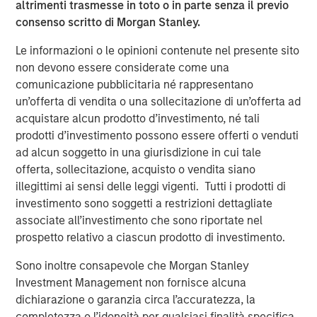
leading middle-market private investment firm with
altrimenti trasmesse in toto o in parte senza il previo
approximately $21 billion of assets under management as
consenso scritto di Morgan Stanley.
of December 31, 2025. Drawing on nearly three decades
Le informazioni o le opinioni contenute nel presente sito
of experience and sector insights, the firm takes a
non devono essere considerate come una
thematic approach to investing across its target sectors:
comunicazione pubblicitaria né rappresentano
business and consumer services, healthcare, industrials
un’offerta di vendita o una sollecitazione di un’offerta ad
and technology. Charlesbank partners with talented
acquistare alcun prodotto d’investimento, né tali
management teams to help businesses unlock value and
prodotti d’investimento possono essere offerti o venduti
accelerate growth, with a focus on long-term value
ad alcun soggetto in una giurisdizione in cui tale
creation. The firm provides flexible capital through
offerta, sollecitazione, acquisto o vendita siano
complementary private equity and credit strategies.
illegittimi ai sensi delle leggi vigenti. Tutti i prodotti di
Charlesbank has offices in Boston and New York. For
investimento sono soggetti a restrizioni dettagliate
more information, visit
https://www.charlesbank.com/
or
associate all’investimento che sono riportate nel
follow Charlesbank on LinkedIn.
prospetto relativo a ciascun prodotto di investimento.
About Carlyle AlpInvest
Sono inoltre consapevole che Morgan Stanley
Carlyle AlpInvest is a leading global private equity
Investment Management non fornisce alcuna
investor with $102 billion of assets under management
dichiarazione o garanzia circa l’accuratezza, la
and more than 700 investors as of December 31, 2025. It
completezza o l’idoneità per qualsiasi finalità specifica