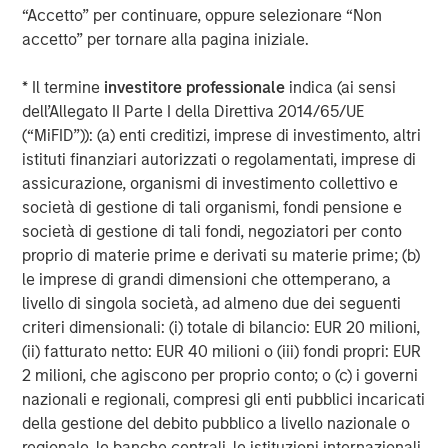
https://www.morganstanley.com/im/private-credit
“Accetto” per continuare, oppure selezionare “Non
accetto” per tornare alla pagina iniziale.
Morgan Stanley Investment Management
* Il termine
investitore professionale
indica (ai sensi
Morgan Stanley Investment Management, together with
dell’Allegato II Parte I della Direttiva 2014/65/UE
its investment advisory affiliates, has more than 1,300
(“MiFID”)): (a) enti creditizi, imprese di investimento, altri
investment professionals around the world and $1.9
istituti finanziari autorizzati o regolamentati, imprese di
trillion in assets under management or supervision as of
assicurazione, organismi di investimento collettivo e
March 31, 2026. Morgan Stanley Investment Management
società di gestione di tali organismi, fondi pensione e
strives to provide outstanding long-term investment
società di gestione di tali fondi, negoziatori per conto
performance, service, and a comprehensive suite of
proprio di materie prime e derivati su materie prime; (b)
investment management solutions to a diverse client
le imprese di grandi dimensioni che ottemperano, a
base, which includes governments, institutions,
livello di singola società, ad almeno due dei seguenti
corporations and individuals worldwide. For further
criteri dimensionali: (i) totale di bilancio: EUR 20 milioni,
information about Morgan Stanley Investment
(ii) fatturato netto: EUR 40 milioni o (iii) fondi propri: EUR
Management, please visit
2 milioni, che agiscono per proprio conto; o (c) i governi
https://www.morganstanley.com/im
nazionali e regionali, compresi gli enti pubblici incaricati
About Morgan Stanley
della gestione del debito pubblico a livello nazionale o
regionale, le banche centrali, le istituzioni internazionali