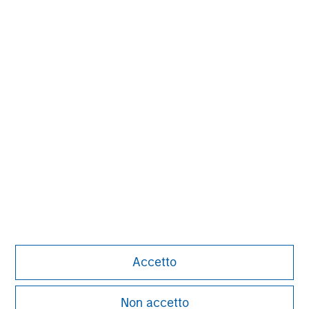
MSIM Spokesperson
David N. Miller
Managing Director
Ashwin Krishnan
Managing Director
Accetto
Non accetto