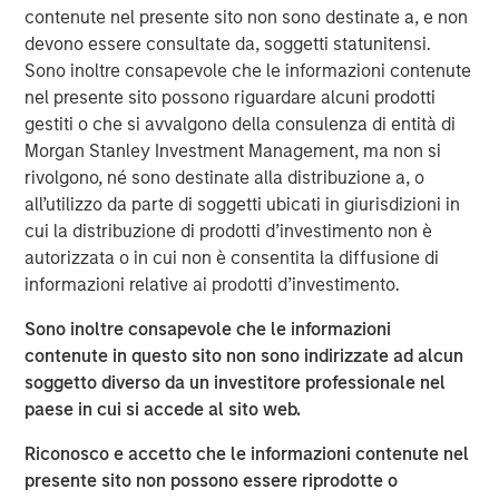
contenute nel presente sito non sono destinate a, e non
team of technology strategists, a deep supplier
devono essere consultate da, soggetti statunitensi.
ecosystem and a comprehensive suite of lifecycle
Sono inoltre consapevole che le informazioni contenute
services, the Company advises enterprises on telecom,
nel presente sito possono riguardare alcuni prodotti
cloud and IT infrastructure decisions, including supplier
gestiti o che si avvalgono della consulenza di entità di
selection.
Morgan Stanley Investment Management, ma non si
Ashwin Krishnan, North America Head of Morgan Stanley
rivolgono, né sono destinate alla distribuzione a, o
Private Credit, said “Morgan Stanley Private Credit is
all’utilizzo da parte di soggetti ubicati in giurisdizioni in
pleased to support Bridgepointe’s accelerated growth
cui la distribuzione di prodotti d’investimento non è
plans as it broadens its capabilities to better serve
autorizzata o in cui non è consentita la diffusione di
customers and partners. We look forward to partnering
informazioni relative ai prodotti d’investimento.
with Charlesbank Capital Partners and Carlyle AlpInvest
Sono inoltre consapevole che le informazioni
as they pursue strategic acquisitions, invest in
contenute in questo sito non sono indirizzate ad alcun
technology and talent, and further enhance
soggetto diverso da un investitore professionale nel
Bridgepointe’s operating capabilities.”
paese in cui si accede al sito web.
About Charlesbank Capital Partners
Riconosco e accetto che le informazioni contenute nel
Founded in 1998, Charlesbank Capital Partners is a
presente sito non possono essere riprodotte o