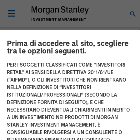
Prima di accedere al sito, scegliere
NEWSROOM
tra le opzioni seguenti.
Morgan Stanley Investment
PER I SOGGETTI CLASSIFICATI COME “INVESTITORI
Management Provides
RETAIL” AI SENSI DELLA DIRETTIVA 2011/61/UE
(“AIFMD”), O GLI INVESTITORI CHE NON RIENTRANO
$875 Million Debt
NELLA DEFINIZIONE DI “INVESTITORI
ISTITUZIONALI/PROFESSIONALI” (SECONDO LA
Financing to Bridgepointe
DEFINIZIONE FORNITA DI SEGUITO), E CHE
Technologies
NECESSITANO DI EVENTUALI CHIARIMENTI IN MERITO
A UN INVESTIMENTO NEI PRODOTTI DI MORGAN
STANLEY INVESTMENT MANAGEMENT, È
29 APRILE 2026
CONSIGLIABILE RIVOLGERSI A UN CONSULENTE O
INTERMEDIARIO FINANZIARIO AUTORIZZATO.