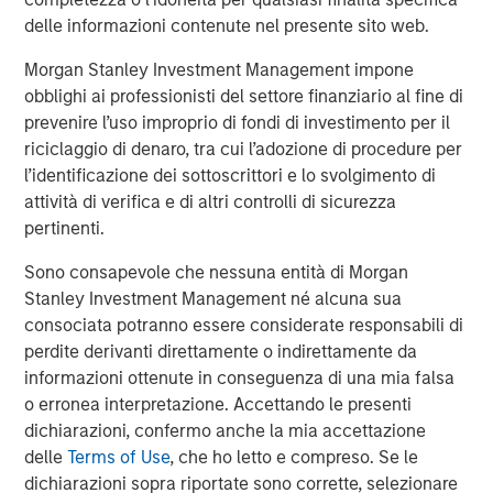
has invested with over 380 private equity managers and
delle informazioni contenute nel presente sito web.
committed over $114 billion across primary commitments
Morgan Stanley Investment Management impone
to private equity funds, secondary transactions, portfolio
obblighi ai professionisti del settore finanziario al fine di
financings, and co-investments. Carlyle AlpInvest
prevenire l’uso improprio di fondi di investimento per il
employs more than 290 people in New York, Amsterdam,
riciclaggio di denaro, tra cui l’adozione di procedure per
Hong Kong, London, and Singapore. For more information,
l’identificazione dei sottoscrittori e lo svolgimento di
please visit
https://www.carlyle.com/
attività di verifica e di altri controlli di sicurezza
About Morgan Stanley Private Credit
pertinenti.
Morgan Stanley Private Credit, part of Morgan Stanley
Sono consapevole che nessuna entità di Morgan
Investment Management, is a private credit platform
Stanley Investment Management né alcuna sua
focused on direct lending and opportunistic private credit
consociata potranno essere considerate responsabili di
investment in North America and Western Europe. The
perdite derivanti direttamente o indirettamente da
Morgan Stanley Private Credit team invests across the
informazioni ottenute in conseguenza di una mia falsa
capital structure, including senior secured term loans,
o erronea interpretazione. Accettando le presenti
unitranche loans, junior debt, structured equity and
dichiarazioni, confermo anche la mia accettazione
common equity co-investments. For further information,
delle
Terms of Use
, che ho letto e compreso. Se le
please visit the website:
dichiarazioni sopra riportate sono corrette, selezionare