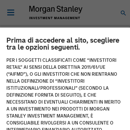
Prima di accedere al sito, scegliere
NEWSROOM
tra le opzioni seguenti.
Morgan Stanley Private
PER I SOGGETTI CLASSIFICATI COME “INVESTITORI
Equity Completes
RETAIL” AI SENSI DELLA DIRETTIVA 2011/61/UE
(“AIFMD”), O GLI INVESTITORI CHE NON RIENTRANO
Investment in 24 Seven
NELLA DEFINIZIONE DI “INVESTITORI
ISTITUZIONALI/PROFESSIONALI” (SECONDO LA
DEFINIZIONE FORNITA DI SEGUITO), E CHE
05 OTTOBRE 2016
NECESSITANO DI EVENTUALI CHIARIMENTI IN MERITO
A UN INVESTIMENTO NEI PRODOTTI DI MORGAN
STANLEY INVESTMENT MANAGEMENT, È
CONSIGLIABILE RIVOLGERSI A UN CONSULENTE O
INTERMEDIARIO FINANZIARIO AUTORIZZATO.