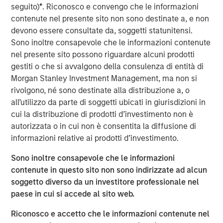
seguito)
*
. Riconosco e convengo che le informazioni
believes 24 Seven attracts and places high quality talent
contenute nel presente sito non sono destinate a, e non
through a consultative relationship driven approach, and
devono essere consultate da, soggetti statunitensi.
has demonstrated consistently strong growth and
Sono inoltre consapevole che le informazioni contenute
increasing profitability.
nel presente sito possono riguardare alcuni prodotti
Adam Shaw, Executive Director of Morgan Stanley Global
gestiti o che si avvalgono della consulenza di entità di
Private Equity, said, “24 Seven is an exceptional, high-
Morgan Stanley Investment Management, ma non si
growth player in the attractive creative and digital
rivolgono, né sono destinate alla distribuzione a, o
staffing end market. Morgan Stanley Global Private Equity
all’utilizzo da parte di soggetti ubicati in giurisdizioni in
was uniquely positioned to evaluate the opportunity on a
cui la distribuzione di prodotti d’investimento non è
proprietary basis and we, together with the founders,
autorizzata o in cui non è consentita la diffusione di
believe Morgan Stanley Global Private Equity is the ideal
informazioni relative ai prodotti d’investimento.
partner to continue 24 Seven’s impressive growth.”
Sono inoltre consapevole che le informazioni
Jim Howland, Managing Director and Operating Partner
contenute in questo sito non sono indirizzate ad alcun
of Morgan Stanley Global Private Equity, added, “We are
soggetto diverso da un investitore professionale nel
delighted to partner with 24 Seven. The company’s
paese in cui si accede al sito web.
strong brand and dedication to client service have
Riconosco e accetto che le informazioni contenute nel
positioned 24 Seven as a leading player in the creative