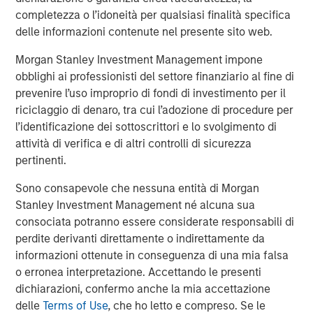
CoAdvantage, a leading PEO that offers small and mid-
completezza o l’idoneità per qualsiasi finalità specifica
sized businesses a comprehensive package of
delle informazioni contenute nel presente sito web.
outsourced human resources solutions; Creative Circle, a
specialized staffing agency representing advertising,
Morgan Stanley Investment Management impone
creative, marketing, visual communication and
obblighi ai professionisti del settore finanziario al fine di
digital/interactive professionals; Access Cash, an
prevenire l’uso improprio di fondi di investimento per il
independent service provider that manages the largest
riciclaggio di denaro, tra cui l’adozione di procedure per
network of ATMs in Canada; EmployBridge, a leading
l’identificazione dei sottoscrittori e lo svolgimento di
provider of light commercial temporary staffing services
attività di verifica e di altri controlli di sicurezza
in the U.S.; and Zenith, a specialist provider of fleet
pertinenti.
solutions to corporations in the United Kingdom.
Sono consapevole che nessuna entità di Morgan
Stanley Investment Management né alcuna sua
consociata potranno essere considerate responsabili di
About Morgan Stanley Global Private Equity
perdite derivanti direttamente o indirettamente da
Morgan Stanley Global Private Equity, the middle-market
informazioni ottenute in conseguenza di una mia falsa
focused private equity business of Morgan Stanley
o erronea interpretazione. Accettando le presenti
Investment Management, is a leading middle-market
dichiarazioni, confermo anche la mia accettazione
private equity platform that has invested capital in a
delle
Terms of Use
, che ho letto e compreso. Se le