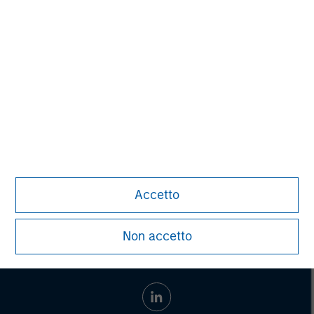
Morgan Stanley Capital Partners
Morgan Stanley Capital Partners manages a middle-
market private equity platform with a strong focus on
value creation. The team has invested capital in a broad
spectrum of industries for over two decades.
Accetto
Non accetto