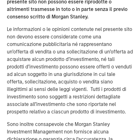
presente sito non possono essere riprodotte o
and digital staffing industry. We look forward to
altrimenti trasmesse in toto o in parte senza il previo
supporting management in implementing targeted
consenso scritto di Morgan Stanley.
strategic initiatives to supplement the company’s
successful track record of achieving outsized growth,
Le informazioni o le opinioni contenute nel presente sito
continuing to build 24 Seven into one of the nation’s
non devono essere considerate come una
leading staffing platforms.”
comunicazione pubblicitaria né rappresentano
un’offerta di vendita o una sollecitazione di un’offerta ad
Celeste Gudas, Founder and Chief Executive Officer of 24
acquistare alcun prodotto d’investimento, né tali
Seven, said, “We are excited to partner with Morgan
prodotti d’investimento possono essere offerti o venduti
Stanley Global Private Equity and enter a new phase of
ad alcun soggetto in una giurisdizione in cui tale
growth. We are proud of the brand and market presence
offerta, sollecitazione, acquisto o vendita siano
we have established and expect this new partnership to
illegittimi ai sensi delle leggi vigenti. Tutti i prodotti di
deliver significant value as we build upon our strong
investimento sono soggetti a restrizioni dettagliate
foundation.”
associate all’investimento che sono riportate nel
This investment is a continuation of Morgan Stanley
prospetto relativo a ciascun prodotto di investimento.
Global Private Equity's human capital management and
Sono inoltre consapevole che Morgan Stanley
business services focus and follows five previous
Investment Management non fornisce alcuna
business services sector investments. These include
dichiarazione o garanzia circa l’accuratezza, la