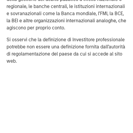
investment management solutions to a diverse client
regionale, le banche centrali, le istituzioni internazionali
base, which includes governments, institutions,
e sovranazionali come la Banca mondiale, l’FMI, la BCE,
corporations and individuals worldwide. For further
la BEI e altre organizzazioni internazionali analoghe, che
information about Morgan Stanley Investment
agiscono per proprio conto.
Management, please visit
www.morganstanley.com/im
.
Si osservi che la definizione di Investitore professionale
potrebbe non essere una definizione fornita dall’autorità
di regolamentazione del paese da cui si accede al sito
About Morgan Stanley
web.
Morgan Stanley (NYSE: MS) is a leading global financial
services firm providing a wide range of investment
banking, securities, wealth management and investment
management services. With offices in more than 43
countries, the Firm's employees serve clients worldwide
including corporations, governments, institutions and
individuals. For further information about Morgan Stanley,
please visit
www.morganstanley.com
.