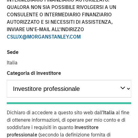
QUALORA NON SIA POSSIBILE RIVOLGERSI A UN
NEW YORK — Oct 5, 2016
CONSULENTE O INTERMEDIARIO FINANZIARIO
Investment funds managed by Morgan Stanley Global
AUTORIZZATO E SI NECESSITI DI ASSISTENZA,
Private Equity (MSPE) announced today that they have
INVIARE UN’E-MAIL ALL’INDIRIZZO
completed an investment in 24 Seven, Inc., one of North
CSLUX@MORGANSTANLEY.COM
America’s largest creative and digital human capital
management firms. MSPE is partnering with the founder,
Sede
Celeste Gudas, and the current management team who
Italia
will remain in place and retain a significant equity stake.
Categoria di investitore
24 Seven is one of North America’s preeminent human
capital management firms specializing in the placement
of freelance and full-time creative, marketing and digital
talent. Through a network of nine U.S. offices and two
international offices, the company delivers advertising,
Dichiaro di accedere a questo sito web dall’
Italia
al fine
creative, marketing and interactive / digital professionals
di ottenere informazioni, di operare per mio conto e di
for freelance and permanent placements. Clients include
soddisfare i requisiti in quanto
Investitore
a combination of corporate marketing departments and
professionale
(secondo la definizione fornita di
marketing agencies. Morgan Stanley Global Private Equity