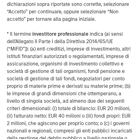
broad spectrum of industries for over two decades.
dichiarazioni sopra riportate sono corrette, selezionare
Morgan Stanley Global Private Equity focuses on privately
“Accetto” per continuare, oppure selezionare “Non
negotiated equity and equity-related investments
accetto” per tornare alla pagina iniziale.
primarily in North America, as well as Europe and other
regions and seeks to create value in portfolio companies
* Il termine
investitore professionale
indica (ai sensi
primarily through operational improvement. For further
dell’Allegato II Parte I della Direttiva 2014/65/UE
information about Morgan Stanley Global Private Equity,
(“MiFID”)): (a) enti creditizi, imprese di investimento, altri
please visit
www.morganstanley.com/im/capitalpartners
.
istituti finanziari autorizzati o regolamentati, imprese di
assicurazione, organismi di investimento collettivo e
società di gestione di tali organismi, fondi pensione e
società di gestione di tali fondi, negoziatori per conto
About Morgan Stanley Investment Management
proprio di materie prime e derivati su materie prime; (b)
Morgan Stanley Investment Management, together with
le imprese di grandi dimensioni che ottemperano, a
its investment advisory affiliates, has more than 590
livello di singola società, ad almeno due dei seguenti
investment professionals around the world and $406
criteri dimensionali: (i) totale di bilancio: EUR 20 milioni,
billion in assets under management or supervision as of
(ii) fatturato netto: EUR 40 milioni o (iii) fondi propri: EUR
June 30, 2016. Morgan Stanley Investment Management
2 milioni, che agiscono per proprio conto; o (c) i governi
strives to provide outstanding long-term investment
nazionali e regionali, compresi gli enti pubblici incaricati
performance, service and a comprehensive suite of
della gestione del debito pubblico a livello nazionale o