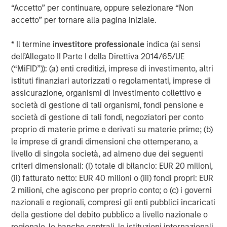
“Accetto” per continuare, oppure selezionare “Non
About Morgan Stanley Investment Management
accetto” per tornare alla pagina iniziale.
Morgan Stanley Investment Management, together with
* Il termine
investitore professionale
indica (ai sensi
its investment advisory affiliates, has more than 665
dell’Allegato II Parte I della Direttiva 2014/65/UE
investment professionals around the world and $497
(“MiFID”)): (a) enti creditizi, imprese di investimento, altri
billion in assets under management or supervision as of
istituti finanziari autorizzati o regolamentati, imprese di
June 30, 2019. Morgan Stanley Investment Management
assicurazione, organismi di investimento collettivo e
strives to provide outstanding long-term investment
società di gestione di tali organismi, fondi pensione e
performance, service and a comprehensive suite of
società di gestione di tali fondi, negoziatori per conto
investment management solutions to a diverse client
proprio di materie prime e derivati su materie prime; (b)
base, which includes governments, institutions,
le imprese di grandi dimensioni che ottemperano, a
corporations and individuals worldwide. For further
livello di singola società, ad almeno due dei seguenti
information about Morgan Stanley Investment
criteri dimensionali: (i) totale di bilancio: EUR 20 milioni,
Management, please visit
www.morganstanley.com/im
.
(ii) fatturato netto: EUR 40 milioni o (iii) fondi propri: EUR
2 milioni, che agiscono per proprio conto; o (c) i governi
About Morgan Stanley
nazionali e regionali, compresi gli enti pubblici incaricati
Morgan Stanley (NYSE: MS) is a leading global financial
della gestione del debito pubblico a livello nazionale o
services firm providing investment banking, securities,
regionale, le banche centrali, le istituzioni internazionali