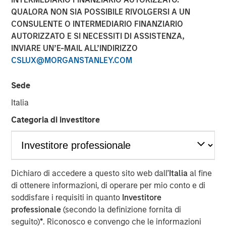
QUALORA NON SIA POSSIBILE RIVOLGERSI A UN
SAN FRANCISCO, CA — July 29, 2019 12:00 PM EDT
CONSULENTE O INTERMEDIARIO FINANZIARIO
nvestment funds managed by Morgan Stanley Expansion
AUTORIZZATO E SI NECESSITI DI ASSISTENZA,
Capital (“Expansion Capital”) announced the sale of their
INVIARE UN’E-MAIL ALL’INDIRIZZO
interest in HighQ Solutions Limited (“HighQ”), a leading
CSLUX@MORGANSTANLEY.COM
collaboration platform for legal and regulated industries,
to Thomson Reuters. HighQ provides secure cloud-based
Sede
business collaboration, workflow automation and client
Italia
engagement software to over 400 customers, including
more than half of the top 100 global law firms. In
Categoria di investitore
December 2015, Expansion Capital invested in founder-
backed HighQ in a transaction designed to accelerate the
company’s growth, drive further expansion in North
America and recapitalize select holders. The company is
Dichiaro di accedere a questo sito web dall’
Italia
al fine
headquartered in London with offices in the United States,
di ottenere informazioni, di operare per mio conto e di
Germany, the Netherlands, Australia and India.
soddisfare i requisiti in quanto
Investitore
professionale
(secondo la definizione fornita di
HighQ represented a unique opportunity for Expansion
seguito)
*
. Riconosco e convengo che le informazioni
Capital to partner with the founder and executive team of