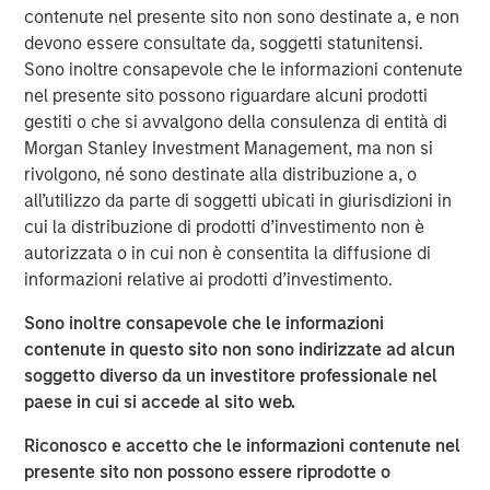
contenute nel presente sito non sono destinate a, e non
a leading collaboration SaaS provider in the company’s
devono essere consultate da, soggetti statunitensi.
first and only institutional fundraise. Expansion Capital
Sono inoltre consapevole che le informazioni contenute
worked closely with HighQ to drive growth through both
nel presente sito possono riguardare alcuni prodotti
organic and strategic initiatives and the successful
gestiti o che si avvalgono della consulenza di entità di
acquisition of competitor Legal Anywhere, an Oregon-
Morgan Stanley Investment Management, ma non si
based provider of collaboration and file sharing solutions
rivolgono, né sono destinate alla distribuzione a, o
for the legal industry. Expansion Capital also partnered
all’utilizzo da parte di soggetti ubicati in giurisdizioni in
with the company to grow its North American
cui la distribuzione di prodotti d’investimento non è
commercial go-to-market presence and augment its
autorizzata o in cui non è consentita la diffusione di
executive team and Board of Directors.
informazioni relative ai prodotti d’investimento.
“We were attracted to HighQ Solutions given its capital
Sono inoltre consapevole che le informazioni
efficient founder-bootstrapped heritage and strong
contenute in questo sito non sono indirizzate ad alcun
product addressing a large and compelling market
soggetto diverso da un investitore professionale nel
opportunity. Over the course of our investment, HighQ
paese in cui si accede al sito web.
generated considerable organic growth driven by
geographic and vertical expansion, as well as through the
Riconosco e accetto che le informazioni contenute nel
acquisition of a competing business. We were pleased to
presente sito non possono essere riprodotte o
be a partner to HighQ and thoroughly enjoyed working