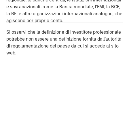
wealth management and investment management
e sovranazionali come la Banca mondiale, l’FMI, la BCE,
services. With offices in more than 41 countries, the
la BEI e altre organizzazioni internazionali analoghe, che
Firm's employees serve clients worldwide including
agiscono per proprio conto.
corporations, governments, institutions and individuals.
Si osservi che la definizione di Investitore professionale
For more information about Morgan Stanley, please
potrebbe non essere una definizione fornita dall’autorità
visit
www.morganstanley.com
.
di regolamentazione del paese da cui si accede al sito
web.
Morgan Stanley Expansion Capital
Morgan Stanley Expansion Capital specializes in equity
and credit investments in late-stage private companies
that operate in the technology, healthcare, consumer,
digital media and other high-growth sectors.
MSIM Spokesperson