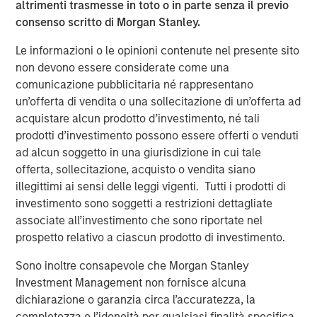
altrimenti trasmesse in toto o in parte senza il previo
closely with management and the team. We are excited
consenso scritto di Morgan Stanley.
for HighQ to be partnering with such a high quality
strategic buyer,” said Robert Bassman, Managing
Le informazioni o le opinioni contenute nel presente sito
Director, Morgan Stanley.
non devono essere considerate come una
comunicazione pubblicitaria né rappresentano
“Morgan Stanley Expansion Capital has been a great
un’offerta di vendita o una sollecitazione di un’offerta ad
partner to HighQ, supporting us not only with additional
acquistare alcun prodotto d’investimento, né tali
growth capital, but also with the thought leadership and
prodotti d’investimento possono essere offerti o venduti
creativity necessary to help us achieve our strategic
ad alcun soggetto in una giurisdizione in cui tale
growth objectives. They were instrumental in helping us
offerta, sollecitazione, acquisto o vendita siano
recruit executives and an independent board member as
illegittimi ai sensi delle leggi vigenti. Tutti i prodotti di
well as execute the Legal Anywhere acquisition and the
investimento sono soggetti a restrizioni dettagliate
sale of HighQ,” said Ajay Patel, Co-Founder and CEO of
associate all’investimento che sono riportate nel
HighQ.
prospetto relativo a ciascun prodotto di investimento.
Prior to Morgan Stanley Expansion Capital’s involvement,
Sono inoltre consapevole che Morgan Stanley
HighQ was majority owned by its two co-founders, both
Investment Management non fornisce alcuna
of whom were pioneers in the legal collaboration
dichiarazione o garanzia circa l’accuratezza, la
software industry. During the Fund’s investment period,
completezza o l’idoneità per qualsiasi finalità specifica