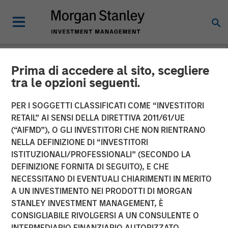
Prima di accedere al sito, scegliere
NEWSROOM
tra le opzioni seguenti.
Morgan Stanley Expansion
PER I SOGGETTI CLASSIFICATI COME “INVESTITORI
Capital Completes Sale of
RETAIL” AI SENSI DELLA DIRETTIVA 2011/61/UE
(“AIFMD”), O GLI INVESTITORI CHE NON RIENTRANO
HighQ Solutions Limited
NELLA DEFINIZIONE DI “INVESTITORI
ISTITUZIONALI/PROFESSIONALI” (SECONDO LA
DEFINIZIONE FORNITA DI SEGUITO), E CHE
29 LUGLIO 2019
NECESSITANO DI EVENTUALI CHIARIMENTI IN MERITO
A UN INVESTIMENTO NEI PRODOTTI DI MORGAN
STANLEY INVESTMENT MANAGEMENT, È
CONSIGLIABILE RIVOLGERSI A UN CONSULENTE O
INTERMEDIARIO FINANZIARIO AUTORIZZATO.