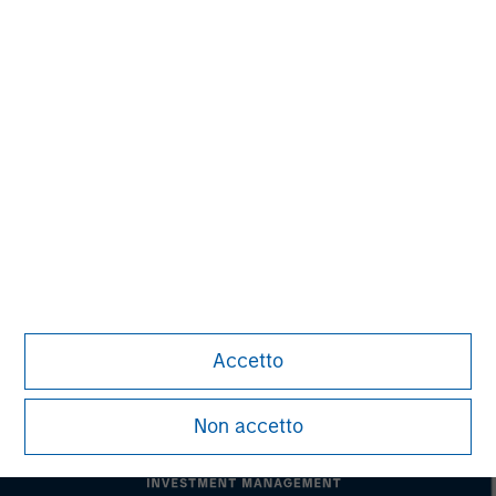
David N. Miller
Managing Director
Pete D. Chung
Managing Director
Accetto
Non accetto