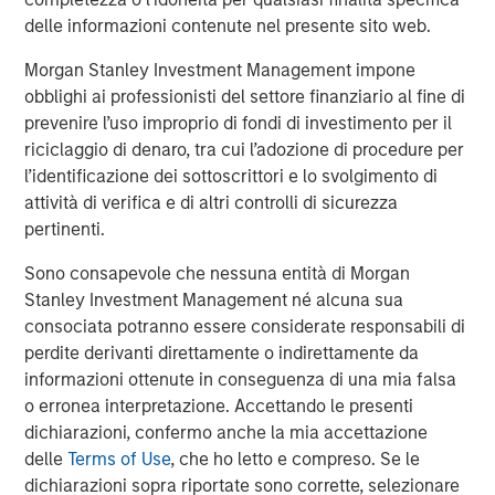
Morgan Stanley also became a HighQ customer.
delle informazioni contenute nel presente sito web.
Other investors in HighQ included One Peak Partners and
Morgan Stanley Investment Management impone
Goldman Sachs.
obblighi ai professionisti del settore finanziario al fine di
prevenire l’uso improprio di fondi di investimento per il
About Morgan Stanley Expansion Capital
riciclaggio di denaro, tra cui l’adozione di procedure per
Morgan Stanley Expansion Capital is the growth-focused
l’identificazione dei sottoscrittori e lo svolgimento di
private investment platform within Morgan Stanley
attività di verifica e di altri controlli di sicurezza
Investment Management. Funds managed by Morgan
pertinenti.
Stanley Expansion Capital target growth equity and credit
Sono consapevole che nessuna entità di Morgan
investments within technology, healthcare, consumer,
Stanley Investment Management né alcuna sua
digital media and other high growth sectors. For over
consociata potranno essere considerate responsabili di
three decades, Morgan Stanley Expansion Capital has
perdite derivanti direttamente o indirettamente da
successfully pursued growth investment opportunities
informazioni ottenute in conseguenza di una mia falsa
and has completed investments in over 190 companies
o erronea interpretazione. Accettando le presenti
leveraging the global brand and network of Morgan
dichiarazioni, confermo anche la mia accettazione
Stanley. For further information about Morgan Stanley
delle
Terms of Use
, che ho letto e compreso. Se le
Expansion Capital, please
dichiarazioni sopra riportate sono corrette, selezionare
visit
www.morganstanley.com/im/expansioncapital
.