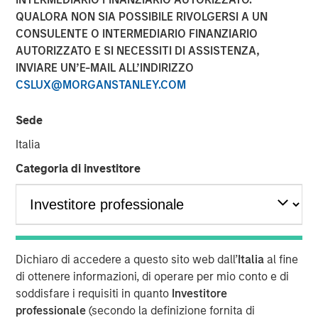
QUALORA NON SIA POSSIBILE RIVOLGERSI A UN
CONSULENTE O INTERMEDIARIO FINANZIARIO
AUTORIZZATO E SI NECESSITI DI ASSISTENZA,
INVIARE UN’E-MAIL ALL’INDIRIZZO
NEW YORK — Aug 6, 2018
CSLUX@MORGANSTANLEY.COM
Morgan Stanley Alternative Investment Partners (AIP), an
investment team within Morgan Stanley Investment
Sede
Management, has closed the unit’s latest investment
Italia
fund, the Riverview Strategic Opportunities Fund III (“SOF
III” or the “Fund”) with over $500 million in commitments.
Categoria di investitore
The fundraise saw robust interest from both institutional
and high net worth investors with the raise being
completed within a few weeks. The Fund is an
opportunistic hedge fund solution focused on hedge fund
secondaries and co-investments.
Dichiaro di accedere a questo sito web dall’
Italia
al fine
di ottenere informazioni, di operare per mio conto e di
“We are pleased investors continue to see promise in our
soddisfare i requisiti in quanto
Investitore
fund’s differentiated approach as hedge funds look to
professionale
(secondo la definizione fornita di
alleviate the constraints they face in the market and seek