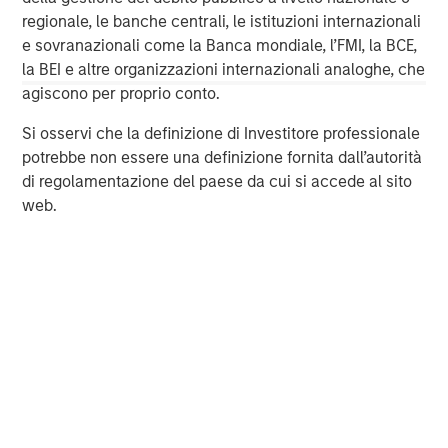
regionale, le banche centrali, le istituzioni internazionali
Mary Claire Delaney
e sovranazionali come la Banca mondiale, l’FMI, la BCE,
Morgan Stanley
la BEI e altre organizzazioni internazionali analoghe, che
212-761-2427
agiscono per proprio conto.
MaryClaire.Delaney@morganstanley.com
Si osservi che la definizione di Investitore professionale
Mark LaVoie
potrebbe non essere una definizione fornita dall’autorità
Prosek Partners
di regolamentazione del paese da cui si accede al sito
646-503-6011
web.
mlavoie@prosek.com
AIP Hedge Fund Team
The AIP Hedge Fund team delivers a broad range of
portfolio solutions to a global client base. Their strategies
include custom hedge fund portfolios and broadly
diversified, opportunistic and strategy-specific funds.