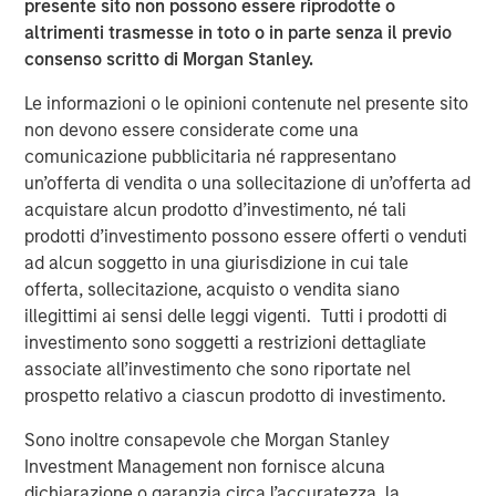
presente sito non possono essere riprodotte o
experience and sophisticated resources to help capture
altrimenti trasmesse in toto o in parte senza il previo
transient opportunities in the market and value for
consenso scritto di Morgan Stanley.
investors,” said Jacques Chappuis, Global Head of
Distribution and Co-Head of the Solutions and Multi-Asset
Le informazioni o le opinioni contenute nel presente sito
Group. “AIP is one of the first and most experienced
non devono essere considerate come una
buyers in the hedge fund secondaries market and has
comunicazione pubblicitaria né rappresentano
built some of the strongest relationships in the hedge
un’offerta di vendita o una sollecitazione di un’offerta ad
fund industry as a result, allowing us to offer a well
acquistare alcun prodotto d’investimento, né tali
sourced and competitive investment product. We look
prodotti d’investimento possono essere offerti o venduti
forward to watching the market evolve as hedge funds
ad alcun soggetto in una giurisdizione in cui tale
continue to search for solutions in a changing
offerta, sollecitazione, acquisto o vendita siano
environment.”
illegittimi ai sensi delle leggi vigenti. Tutti i prodotti di
investimento sono soggetti a restrizioni dettagliate
SOF III’s investors include institutions such as private and
associate all’investimento che sono riportate nel
public pensions, corporations, foundations and family
prospetto relativo a ciascun prodotto di investimento.
offices, as well as high net worth individuals, from a
broad range of geographies.
Sono inoltre consapevole che Morgan Stanley
Investment Management non fornisce alcuna
About AIP’s Hedge Fund Solutions Business
dichiarazione o garanzia circa l’accuratezza, la