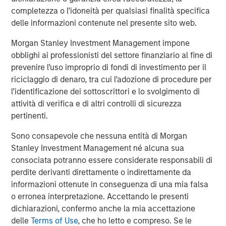
AIP’s Hedge Fund Team specializes in assisting
completezza o l’idoneità per qualsiasi finalità specifica
institutional and high net worth investors achieve their
delle informazioni contenute nel presente sito web.
goals through the design and management of hedge
Morgan Stanley Investment Management impone
fund-focused programs. The team has broad expertise
obblighi ai professionisti del settore finanziario al fine di
making direct fund investments, secondary investments
prevenire l’uso improprio di fondi di investimento per il
and co-investments across all hedge fund strategies. The
riciclaggio di denaro, tra cui l’adozione di procedure per
business includes custom portfolios, diversified and
l’identificazione dei sottoscrittori e lo svolgimento di
opportunistic multi-manager strategies and advisory
attività di verifica e di altri controlli di sicurezza
services. Established in 2000, AIP’s hedge fund solutions
pertinenti.
business has approximately $23 billion in assets under
management and advisement as of March 31, 2018.
Sono consapevole che nessuna entità di Morgan
Stanley Investment Management né alcuna sua
About Morgan Stanley Investment Management
consociata potranno essere considerate responsabili di
Morgan Stanley Investment Management, together with
perdite derivanti direttamente o indirettamente da
its investment advisory affiliates, has more than 645
informazioni ottenute in conseguenza di una mia falsa
investment professionals around the world and $474
o erronea interpretazione. Accettando le presenti
billion in assets under management or supervision as of
dichiarazioni, confermo anche la mia accettazione
June 30, 2018. Morgan Stanley Investment Management
delle
Terms of Use
, che ho letto e compreso. Se le