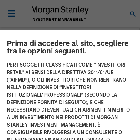
Prima di accedere al sito, scegliere
NEWSROOM
tra le opzioni seguenti.
Morgan Stanley Alternative
PER I SOGGETTI CLASSIFICATI COME “INVESTITORI
Investment Partners Raises
RETAIL” AI SENSI DELLA DIRETTIVA 2011/61/UE
(“AIFMD”), O GLI INVESTITORI CHE NON RIENTRANO
$516 Million for Riverview
NELLA DEFINIZIONE DI “INVESTITORI
ISTITUZIONALI/PROFESSIONALI” (SECONDO LA
Strategic Opportunities
DEFINIZIONE FORNITA DI SEGUITO), E CHE
Fund III
NECESSITANO DI EVENTUALI CHIARIMENTI IN MERITO
A UN INVESTIMENTO NEI PRODOTTI DI MORGAN
STANLEY INVESTMENT MANAGEMENT, È
06 AGOSTO 2018
CONSIGLIABILE RIVOLGERSI A UN CONSULENTE O
INTERMEDIARIO FINANZIARIO AUTORIZZATO.