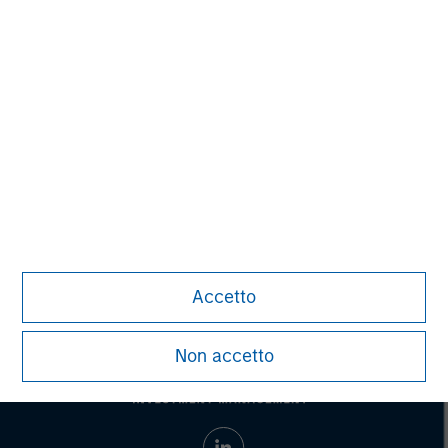
MSIM Spokesperson
Mark van der Zwan
Managing Director
Accetto
Non accetto