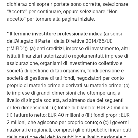
strives to provide outstanding long-term investment
dichiarazioni sopra riportate sono corrette, selezionare
performance, service and a comprehensive suite of
“Accetto” per continuare, oppure selezionare “Non
investment management solutions to a diverse client
accetto” per tornare alla pagina iniziale.
base, which includes governments, institutions,
corporations and individuals worldwide. For further
* Il termine
investitore professionale
indica (ai sensi
information about Morgan Stanley Investment
dell’Allegato II Parte I della Direttiva 2014/65/UE
Management, please visit
www.morganstanley.com/im
.
(“MiFID”)): (a) enti creditizi, imprese di investimento, altri
istituti finanziari autorizzati o regolamentati, imprese di
About Morgan Stanley
assicurazione, organismi di investimento collettivo e
società di gestione di tali organismi, fondi pensione e
Morgan Stanley (NYSE: MS) is a leading global financial
società di gestione di tali fondi, negoziatori per conto
services firm providing investment banking, securities,
proprio di materie prime e derivati su materie prime; (b)
wealth management and investment management
le imprese di grandi dimensioni che ottemperano, a
services. With offices in more than 41 countries, the
livello di singola società, ad almeno due dei seguenti
Firm's employees serve clients worldwide including
criteri dimensionali: (i) totale di bilancio: EUR 20 milioni,
corporations, governments, institutions and individuals.
(ii) fatturato netto: EUR 40 milioni o (iii) fondi propri: EUR
For more information about Morgan Stanley, please
2 milioni, che agiscono per proprio conto; o (c) i governi
visit
http://www.morganstanley.com/
.
nazionali e regionali, compresi gli enti pubblici incaricati
Media Contacts:
della gestione del debito pubblico a livello nazionale o