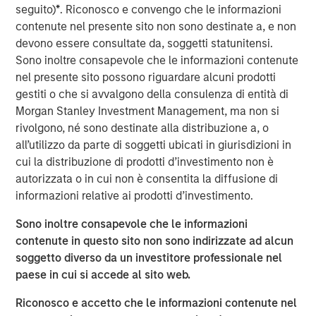
seguito)
*
. Riconosco e convengo che le informazioni
opportunities in the liquidity gap between traditional
contenute nel presente sito non sono destinate a, e non
hedge fund and private equity investments,” said Mark
devono essere consultate da, soggetti statunitensi.
van der Zwan, Chief Investment Officer and Head of AIP
Sono inoltre consapevole che le informazioni contenute
Hedge Funds Team. “Our experienced team is well
nel presente sito possono riguardare alcuni prodotti
positioned to deliver consistency in expertise and
gestiti o che si avvalgono della consulenza di entità di
execution. We are confident that the Fund will benefit
Morgan Stanley Investment Management, ma non si
from access to AIP’s strong global network of hedge fund
rivolgono, né sono destinate alla distribuzione a, o
relationships, deep proprietary research and rigorous due
all’utilizzo da parte di soggetti ubicati in giurisdizioni in
diligence process.”
cui la distribuzione di prodotti d’investimento non è
The Fund is AIP’s third vintage of the Strategic
autorizzata o in cui non è consentita la diffusione di
Opportunities series. Consistent with SOF I and SOF II,
informazioni relative ai prodotti d’investimento.
SOF III aims to solve recent liquidity pressure on hedge
Sono inoltre consapevole che le informazioni
funds by purchasing hedge fund secondaries and
contenute in questo sito non sono indirizzate ad alcun
pursuing co-investment partnerships with managers on
soggetto diverso da un investitore professionale nel
medium-term investments.
paese in cui si accede al sito web.
“Morgan Stanley is pleased to offer this attractive
Riconosco e accetto che le informazioni contenute nel
opportunity to our clients again, leveraging the team’s