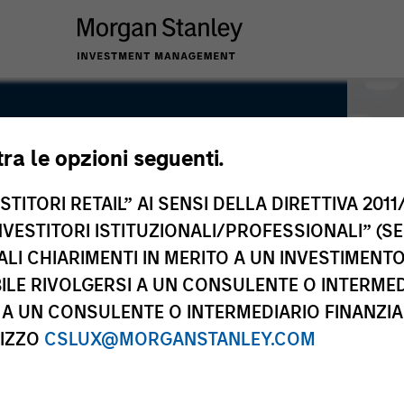
tra le opzioni seguenti.
TITORI RETAIL” AI SENSI DELLA DIRETTIVA 2011/
NVESTITORI ISTITUZIONALI/PROFESSIONALI” (S
ALI CHIARIMENTI IN MERITO A UN INVESTIMEN
LE RIVOLGERSI A UN CONSULENTE O INTERMED
A UN CONSULENTE O INTERMEDIARIO FINANZIAR
RIZZO
CSLUX@MORGANSTANLEY.COM