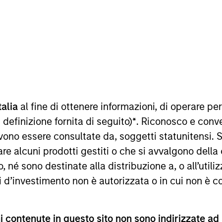
TEAM
North America
Private Credit
talia
al fine di ottenere informazioni, di operare per
 Stanley and Co-President of Direct Lending where he s
 definizione fornita di seguito)
*
. Riconosco e conv
 and capital markets. Mr. Day joined Morgan Stanley i
vono essere consultate da, soggetti statunitensi. 
ining Morgan Stanley, Mr. Day was a Managing Director a
re alcuni prodotti gestiti o che si avvalgono della
d in sponsor coverage, capital markets, and fundraisin
é sono destinate alla distribuzione a, o all’utilizz
io management, capital markets and relationship manag
r. Day earned a BBA in Finance from the Goizueta Busi
ti d’investimento non è autorizzata o in cui non è c
 Strategy from the J.L. Kellogg School of Management 
 contenute in questo sito non sono indirizzate ad