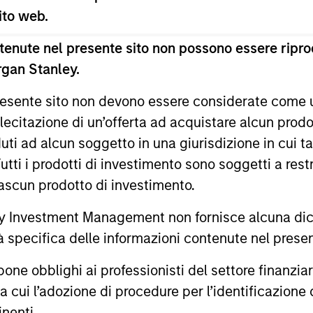
 sito web.
enute nel presente sito non possono essere riprod
rgan Stanley.
 presente sito non devono essere considerate come
lecitazione di un’offerta ad acquistare alcun prodot
ti ad alcun soggetto in una giurisdizione in cui tal
 Tutti i prodotti di investimento sono soggetti a res
ciascun prodotto di investimento.
ARTICOLO
ALTS IN FO
 Investment Management non fornisce alcuna dichi
Private Credit Market
Private
tà specifica delle informazioni contenute nel prese
Monitor - Q2 2026
Outlook
Timely insights on the private credit
We believe 
bblighi ai professionisti del settore finanziario 
landscape, exploring the trends, market
environmen
ra cui l’adozione di procedure per l’identificazione d
developments, and investment
for scaled p
inenti.