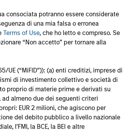
oves and financing demand
, driven by cyclical and
a consociata potranno essere considerate
ces.
nseguenza di una mia falsa o erronea
26
le
Terms of Use
, che ho letto e compreso. Se
ezionare “Non accetto” per tornare alla
65/UE (“MiFID”)): (a) enti creditizi, imprese di
nismi di investimento collettivo e società di
onstitute and should not be construed as an
ction in which such offer or solicitation,
nto proprio di materie prime e derivati su
, ad almeno due dei seguenti criteri
di propri: EUR 2 milioni, che agiscono per
stione del debito pubblico a livello nazionale
nsiderations.
le, l’FMI, la BCE, la BEI e altre