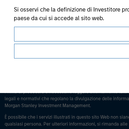
Si osservi che la definizione di Investitore 
Morgan Stan
paese da cui si accede al sito web.
Morgan Stan
La presente comunicazione ha carattere promozionale.
Prima di procedere è necessario leggere attentamente tutti i 
legali e normativi che regolano la divulgazione delle informaz
Morgan Stanley Investment Management.
È possibile che i servizi illustrati in questo sito Web non siano
qualsiasi persona. Per ulteriori informazioni, si rimanda alle