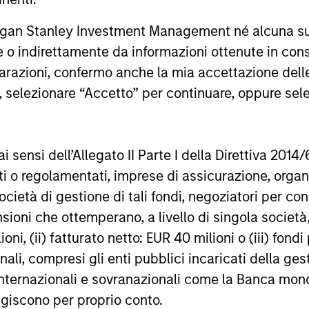
considerations shaping the asset class.
power impr
accelerates
rgan Stanley Investment Management né alcuna su
secular for
te o indirettamente da informazioni ottenute in co
4-AGO-2026
16-LUG-20
iarazioni, confermo anche la mia accettazione del
e, selezionare “Accetto” per continuare, oppure sel
ai sensi dell’Allegato II Parte I della Direttiva 2014/
zati o regolamentati, imprese di assicurazione, orga
nal purposes only. The information contained herein does not c
or a solicitation of an offer to buy any securities in any jurisdi
ocietà di gestione di tali fondi, negoziatori per co
curities, insurance or other laws of such jurisdiction.
sioni che ottemperano, a livello di singola società
principal.
ioni, (ii) fatturato netto: EUR 40 milioni o (iii) fon
onali, compresi gli enti pubblici incaricati della ge
ortant information on the strategy, including additional risk co
 internazionali e sovranazionali come la Banca mondia
agiscono per proprio conto.