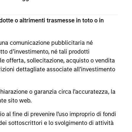
otte o altrimenti trasmesse in toto o in
 una comunicazione pubblicitaria né
to d’investimento, né tali prodotti
e offerta, sollecitazione, acquisto o vendita
trizioni dettagliate associate all’investimento
CUS
arazione o garanzia circa l’accuratezza, la
 Credit 2026 Midyear
nte sito web.
the current market
al fine di prevenire l’uso improprio di fondi
t is becoming more favorable
ei sottoscrittori e lo svolgimento di attività
rivate credit lenders as pricing