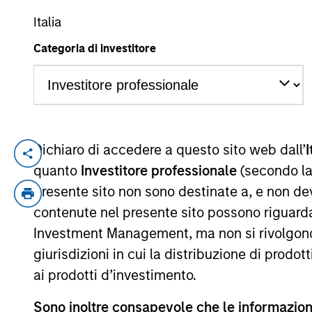
Italia
Categoria di investitore
YEARS OF INDUSTRY EXPERIENCE
27
Years
Dichiaro di accedere a questo sito web dall’
I
Mr. Day is a Managing Director of Morgan
quanto
Investitore professionale
(secondo la
Committee and focuses on capital raising
presente sito non sono destinate a, e non de
of private credit experience. Prior to jo
contenute nel presente sito possono riguarda
known as Apogem Capital) and was involve
Investment Management, ma non si rivolgono, n
worked in various underwriting, portfol
CapitalSource Finance, and GE Capital. M
giurisdizioni in cui la distribuzione di prodot
and his MBA in Finance and Management &
ai prodotti d’investimento.
Sono inoltre consapevole che le informazioni