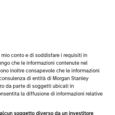
 mio conto e di soddisfare i requisiti in
erves on the Investment
engo che le informazioni contenute nel
n 2019 and has more than 25 years
Sono inoltre consapevole che le informazioni
t Madison Capital Funding (now
 consulenza di entità di Morgan Stanley
g. Prior to Madison Capital, he
o da parte di soggetti ubicati in
ement roles at JP Morgan Chase,
ness School at Emory University
onsentita la diffusione di informazioni relative
at Northwestern University.
 alcun soggetto diverso da un investitore