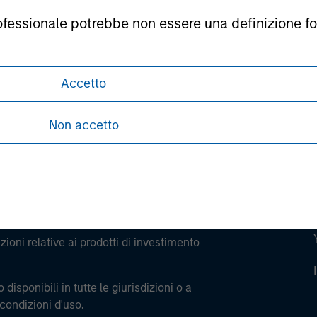
professionale potrebbe non essere una definizione fo
ley
ley Careers
Accetto
Non accetto
Termini e le Condizioni che illustrano i vincoli
ioni relative ai prodotti di investimento
 disponibili in tutte le giurisdizioni o a
 condizioni d'uso.