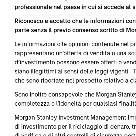
professionale nel paese in cui si accede al
Approfondimenti correlati
Riconosco e accetto che le informazioni cont
parte senza il previo consenso scritto di Mo
Le informazioni o le opinioni contenute nel
rappresentano un’offerta di vendita o una sol
d’investimento possono essere offerti o vendu
siano illegittimi ai sensi delle leggi vigenti.
che sono riportate nel prospetto relativo a 
ARTICOLO
Sono inoltre consapevole che Morgan Stanley
Direct Lending: Separating
completezza o l’idoneità per qualsiasi finali
Signal from Sentiment
Direct lending enters 2026 with a
Morgan Stanley Investment Management impone o
supportive economic backdrop despite
di investimento per il riciclaggio di denaro, t
recent volatility driven more by headline
di verifica e di altri controlli di sicurezza pert