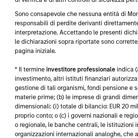
noise than a deterioration in credit quality.
Sono consapevole che nessuna entità di Mo
responsabili di perdite derivanti direttamen
18-FEB-2026
interpretazione. Accettando le presenti dich
le dichiarazioni sopra riportate sono corrett
pagina iniziale.
* Il termine
investitore professionale
indica (
May not represent all Team Members.
investimento, altri istituti finanziari autoriz
The information on this page is for informatio
offering of advisory services or an offer to sell 
gestione di tali organismi, fondi pensione e s
purchase or sale would be unlawful under the se
materie prime; (b) le imprese di grandi dimen
All investing involves risks, including a loss of 
dimensionali: (i) totale di bilancio: EUR 20 mil
proprio conto; o (c) i governi nazionali e regi
Please refer to the strategy detail page for imp
o regionale, le banche centrali, le istituzioni
organizzazioni internazionali analoghe, che 