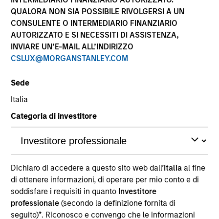
QUALORA NON SIA POSSIBILE RIVOLGERSI A UN
CONSULENTE O INTERMEDIARIO FINANZIARIO
AUTORIZZATO E SI NECESSITI DI ASSISTENZA,
INVIARE UN’E-MAIL ALL’INDIRIZZO
CSLUX@MORGANSTANLEY.COM
Sede
Italia
YEARS OF INDUSTRY EXPERIENCE
Categoria di investitore
41
Years
TEAMS
North America Private Credit
Dichiaro di accedere a questo sito web dall’
Italia
al fine
di ottenere informazioni, di operare per mio conto e di
Morgan Stanley Expansion Capital
soddisfare i requisiti in quanto
Investitore
professionale
(secondo la definizione fornita di
seguito)
*
. Riconosco e convengo che le informazioni