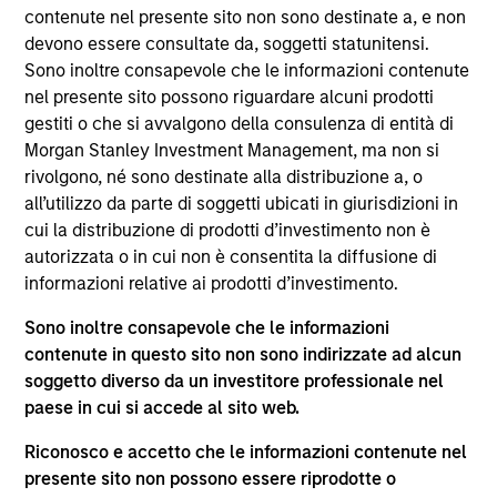
contenute nel presente sito non sono destinate a, e non
Debra Abramovitz is an Executive Director of
devono essere consultate da, soggetti statunitensi.
Morgan Stanley and a member of the Morgan
Sono inoltre consapevole che le informazioni contenute
Stanley Private Credit team, where she serves as
nel presente sito possono riguardare alcuni prodotti
Chief Operating Officer and Chief Financial Officer
gestiti o che si avvalgono della consulenza di entità di
of the Opportunistic Credit and Lower Middle Market
Morgan Stanley Investment Management, ma non si
Direct Lending strategies. In her role, Ms.
rivolgono, né sono destinate alla distribuzione a, o
Abramovitz oversees all financial, administrative,
all’utilizzo da parte di soggetti ubicati in giurisdizioni in
investor relations and operational activities for
cui la distribuzione di prodotti d’investimento non è
these strategies. Ms. Abramovitz also serves as
autorizzata o in cui non è consentita la diffusione di
Chief Operating Officer and Chief Financial Officer
informazioni relative ai prodotti d’investimento.
of Morgan Stanley Expansion Capital. Ms.
Abramovitz joined Morgan Stanley in 1988 and has
Sono inoltre consapevole che le informazioni
over 39 years of relevant industry experience. Ms.
contenute in questo sito non sono indirizzate ad alcun
Abramovitz joined Morgan Stanley’s Finance
soggetto diverso da un investitore professionale nel
Department in 1983 and joined Morgan Stanley
paese in cui si accede al sito web.
Private Equity in 1988, with responsibility for
monitoring portfolio companies. Previously, Ms.
Riconosco e accetto che le informazioni contenute nel
Abramovitz was with Ernst & Young. Debra is a
presente sito non possono essere riprodotte o