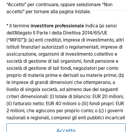
offering of advisory services or an offer to sell or a
“Accetto” per continuare, oppure selezionare “Non
solicitation of an offer to buy any securities in any
accetto” per tornare alla pagina iniziale.
jurisdiction in which such offer or solicitation,
purchase or sale would be unlawful under the
securities, insurance or other laws of such jurisdiction.
* Il termine
investitore professionale
indica (ai sensi
dell’Allegato II Parte I della Direttiva 2014/65/UE
All investing involves risks, including a loss of principal.
(“MiFID”)): (a) enti creditizi, imprese di investimento, altri
istituti finanziari autorizzati o regolamentati, imprese di
Please refer to the strategy detail page for important
information on the strategy, including additional risk
assicurazione, organismi di investimento collettivo e
considerations.
società di gestione di tali organismi, fondi pensione e
società di gestione di tali fondi, negoziatori per conto
proprio di materie prime e derivati su materie prime; (b)
le imprese di grandi dimensioni che ottemperano, a
livello di singola società, ad almeno due dei seguenti
criteri dimensionali: (i) totale di bilancio: EUR 20 milioni,
(ii) fatturato netto: EUR 40 milioni o (iii) fondi propri: EUR
2 milioni, che agiscono per proprio conto; o (c) i governi
nazionali e regionali, compresi gli enti pubblici incaricati
della gestione del debito pubblico a livello nazionale o
Accetto
regionale, le banche centrali, le istituzioni internazionali