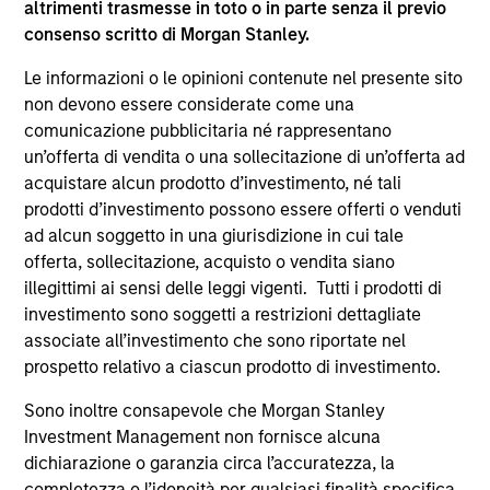
graduate of American University in Paris and the
altrimenti trasmesse in toto o in parte senza il previo
Columbia Business School.
consenso scritto di Morgan Stanley.
Le informazioni o le opinioni contenute nel presente sito
non devono essere considerate come una
Approfondimenti correlati
comunicazione pubblicitaria né rappresentano
un’offerta di vendita o una sollecitazione di un’offerta ad
acquistare alcun prodotto d’investimento, né tali
prodotti d’investimento possono essere offerti o venduti
ad alcun soggetto in una giurisdizione in cui tale
offerta, sollecitazione, acquisto o vendita siano
illegittimi ai sensi delle leggi vigenti. Tutti i prodotti di
investimento sono soggetti a restrizioni dettagliate
associate all’investimento che sono riportate nel
prospetto relativo a ciascun prodotto di investimento.
PRESS RELEASE
PR
Sono inoltre consapevole che Morgan Stanley
Investment Management non fornisce alcuna
SkyKick Announces $130 Million
Mo
dichiarazione o garanzia circa l’accuratezza, la
Financing to Accelerate Cloud
Ma
completezza o l’idoneità per qualsiasi finalità specifica