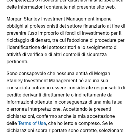
Automation Platform Globally
No
SkyKick, a global provider of no-code and low
Mo
delle informazioni contenute nel presente sito web.
code cloud automation software for
ann
Morgan Stanley Investment Management impone
Information Technology Services Providers
Nor
obblighi ai professionisti del settore finanziario al fine di
(ITSPs), announced today that it closed a $130
ori
prevenire l’uso improprio di fondi di investimento per il
million financing bringing its total capital
Nor
riciclaggio di denaro, tra cui l’adozione di procedure per
raised to over $200 million.
fun
l’identificazione dei sottoscrittori e lo svolgimento di
pub
attività di verifica e di altri controlli di sicurezza
we
14-SET-2021
3-
pertinenti.
ind
Sono consapevole che nessuna entità di Morgan
Stanley Investment Management né alcuna sua
consociata potranno essere considerate responsabili di
perdite derivanti direttamente o indirettamente da
informazioni ottenute in conseguenza di una mia falsa
May not represent all Team Members.
o erronea interpretazione. Accettando le presenti
dichiarazioni, confermo anche la mia accettazione
The information on this page is for informational
delle
Terms of Use
, che ho letto e compreso. Se le
purposes only. The information contained herein does
dichiarazioni sopra riportate sono corrette, selezionare
not constitute and should not be construed as an