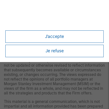
A separately managed account may not be appropriate
for all investors. Separate accounts managed according
to the Strategy include a number of securities and will
not necessarily track the performance of any index.
Please consider the investment objectives, risks and
fees of the Strategy carefully before investing. A
minimum asset level is required. For important
information about the investment manager, please refer
J'accepte
to Form ADV Part 2.
Any views and opinions provided are those of the
Je refuse
portfolio management team and are subject to change at
any time due to market or economic conditions and may
not necessarily come to pass. Furthermore, the views will
not be updated or otherwise revised to reflect information
that subsequently becomes available or circumstances
existing, or changes occurring. The views expressed do
not reflect the opinions of all portfolio managers at
Morgan Stanley Investment Management (MSIM) or the
views of the firm as a whole, and may not be reflected in
all the strategies and products that the Firm offers.
This material is a general communication, which is not
impartial and all information provided has been prepared