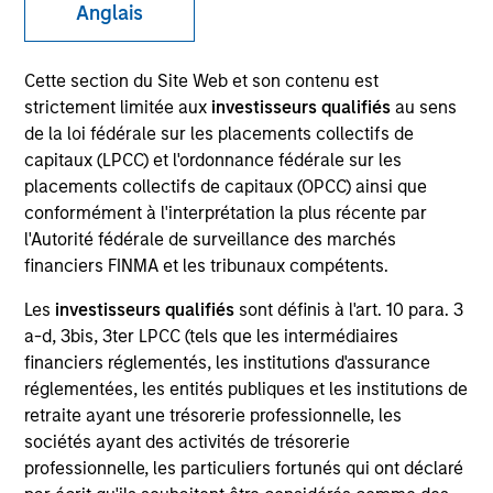
Anglais
Quick Facts
Cette section du Site Web et son contenu est
Benchmark
strictement limitée aux
investisseurs qualifiés
au sens
de la loi fédérale sur les placements collectifs de
S&P 500
capitaux (LPCC) et l'ordonnance fédérale sur les
placements collectifs de capitaux (OPCC) ainsi que
conformément à l'interprétation la plus récente par
Related Product
l'Autorité fédérale de surveillance des marchés
financiers FINMA et les tribunaux compétents.
Pooled Vehicle
Les
investisseurs qualifiés
sont définis à l'art. 10 para. 3
Insights
a-d, 3bis, 3ter LPCC (tels que les intermédiaires
financiers réglementés, les institutions d'assurance
réglementées, les entités publiques et les institutions de
retraite ayant une trésorerie professionnelle, les
Overview
sociétés ayant des activités de trésorerie
professionnelle, les particuliers fortunés qui ont déclaré
The
Morgan Stanley American Resilience Strategy
is a