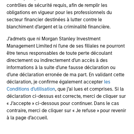
With over 25 years investing in quality companies, the
contrôles de sécurité requis, afin de remplir les
experienced and well-resourced International Equity
obligations en vigueur pour les professionnels du
team uses their time-tested investment process and
secteur financier destinées à lutter contre le
stock-selection criteria to manage the American
blanchiment d’argent et la criminalité financière.
Resilience strategy.
J’admets que ni Morgan Stanley Investment
Management Limited ni l’une de ses filiales ne pourront
être tenus responsables de toute perte découlant
Investment Approach
directement ou indirectement d’un accès à des
informations à la suite d’une fausse déclaration ou
d’une déclaration erronée de ma part. En validant cette
déclaration, je confirme également accepter
les
The investment team believes that companies that
Conditions d’utilisation
, que j’ai lues et comprises. Si la
demonstrate resilience - businesses that can adapt,
déclaration ci-dessus est correcte, merci de cliquer sur
innovate and grow while safeguarding their people,
« J’accepte » ci-dessous pour continuer. Dans le cas
existing assets and brand equity - should be better
contraire, merci de cliquer sur « Je refuse » pour revenir
positioned to compound shareholder wealth over the long
à la page d’accueil.
term. In American Resilience, the team only invests in
compounders: high quality companies with sustainably