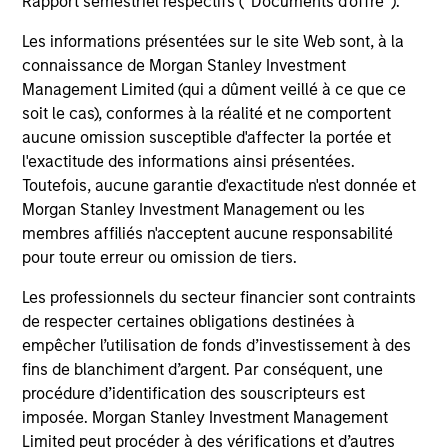
2
Rapport semestriel respectifs (' Documents d'offre ').
Les informations présentées sur le site Web sont, à la
connaissance de Morgan Stanley Investment
Managing the risks that matter
Management Limited (qui a dûment veillé à ce que ce
Preserving capital is key to the ability to compound
soit le cas), conformes à la réalité et ne comportent
money over time. With this focus on minimising the risk
aucune omission susceptible d'affecter la portée et
of permanent loss of capital rather than chasing upside,
l'exactitude des informations ainsi présentées.
the team expects American Resilience to exhibit an
Toutefois, aucune garantie d'exactitude n'est donnée et
asymmetric performance profile over time – delivering
Morgan Stanley Investment Management ou les
attractive long-term returns and reduced downside
membres affiliés n'acceptent aucune responsabilité
participation during challenging market environments, a
pour toute erreur ou omission de tiers.
hallmark of the team’s longstanding global compounder
Les professionnels du secteur financier sont contraints
strategies.
de respecter certaines obligations destinées à
3
empêcher l’utilisation de fonds d’investissement à des
fins de blanchiment d’argent. Par conséquent, une
procédure d’identification des souscripteurs est
imposée. Morgan Stanley Investment Management
A long-standing history of active investing
Limited peut procéder à des vérifications et d’autres