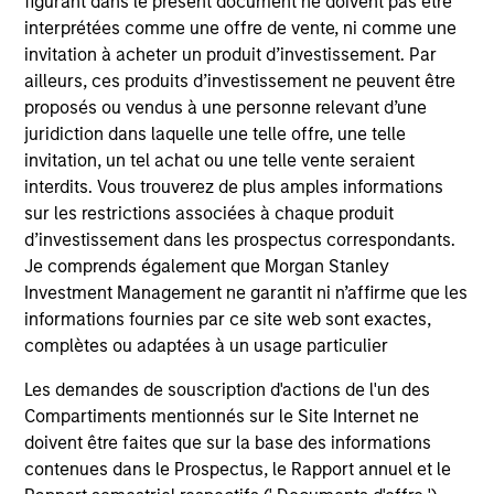
figurant dans le présent document ne doivent pas être
Differentiators
interprétées comme une offre de vente, ni comme une
invitation à acheter un produit d’investissement. Par
ailleurs, ces produits d’investissement ne peuvent être
1
proposés ou vendus à une personne relevant d’une
juridiction dans laquelle une telle offre, une telle
invitation, un tel achat ou une telle vente seraient
A portfolio of high quality compounders
interdits. Vous trouverez de plus amples informations
A concentrated portfolio of companies selected by an
sur les restrictions associées à chaque produit
investment team with a proven track record in identifying
d’investissement dans les prospectus correspondants.
well-managed high quality businesses with resilient
Je comprends également que Morgan Stanley
earnings. These include IT companies offering must-have
Investment Management ne garantit ni n’affirme que les
software and services, life sciences and health care
informations fournies par ce site web sont exactes,
equipment firms providing indispensable products, and
complètes ou adaptées à un usage particulier
world-renowned consumer brand franchises. The team
Les demandes de souscription d'actions de l'un des
also finds capital light, high return businesses in more
Compartiments mentionnés sur le Site Internet ne
niche industries, such as professional services in
doivent être faites que sur la base des informations
industrials and payments in financials.
contenues dans le Prospectus, le Rapport annuel et le