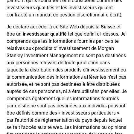
par écrit qu'ils souhaitent être considérés comme des
concentrated portfolio of high quality, predominantly U.S.
investisseurs qualifiés et les investisseurs qui ont
companies featuring hard-to-replicate intangible assets
contracté un mandat de gestion discrétionnaire écrit).
including brands, networks and licences. The investment
team uses bottom-up fundamental analysis to invest in
Je déclare accéder à ce Site Web depuis la
Suisse
et
high quality companies at reasonable valuations that can
être un
investisseur qualifié
tel que défini ci-dessus. Je
sustain their high returns on operating capital over the
comprends que les informations fournies par ce site
long term. Analysis of financially material ESG risks and
relatives aux produits d’investissement de Morgan
opportunities and active, portfolio manager-led
Stanley Investment Management ne sont pas destinées
engagement are core parts of the investment process.
aux personnes relevant de toute juridiction dans
The strategy seeks to generate attractive long-term
laquelle la distribution des produits d’investissement ou
returns with reduced downside participation in
la communication des informations afférentes n’est pas
challenging markets.
autorisée, et ne sont pas destinées à être distribuées
auprès de ces personnes, ni à être utilisées par elles. Je
comprends également que les informations fournies
par ce site ne sont pas destinées aux individus pouvant
être définis comme des « investisseurs particuliers »
par l’autorité de réglementation du pays depuis lequel
se fait l’accès au site web. Les informations ou opinions