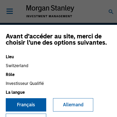
Avant d’accéder au site, merci de
American Resilience
choisir l’une des options suivantes.
Strategy
Lieu
Switzerland
Strategy Inception
Rôle
May 2022
Investisseur Qualifié
La langue
Asset Class
Français
Allemand
US Equity