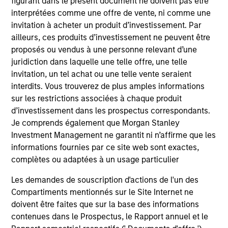
Caractéristiques du fonds
figurant dans le présent document ne doivent pas être
interprétées comme une offre de vente, ni comme une
invitation à acheter un produit d’investissement. Par
ailleurs, ces produits d’investissement ne peuvent être
proposés ou vendus à une personne relevant d’une
juridiction dans laquelle une telle offre, une telle
invitation, un tel achat ou une telle vente seraient
interdits. Vous trouverez de plus amples informations
sur les restrictions associées à chaque produit
V.L. et Performance
d’investissement dans les prospectus correspondants.
Je comprends également que Morgan Stanley
Investment Management ne garantit ni n’affirme que les
Les performances passées ne sont pas un
informations fournies par ce site web sont exactes,
indicateur fiable des résultats futurs. Les
complètes ou adaptées à un usage particulier
rendements peuvent augmenter ou diminuer en
raison des fluctuations de change. Tous les
Les demandes de souscription d'actions de l'un des
calculs des données de performance sont basés
Compartiments mentionnés sur le Site Internet ne
sur une comparaison de la VL, sont exprimés nets
doivent être faites que sur la base des informations
contenues dans le Prospectus, le Rapport annuel et le
de frais et ne prennent pas en compte les