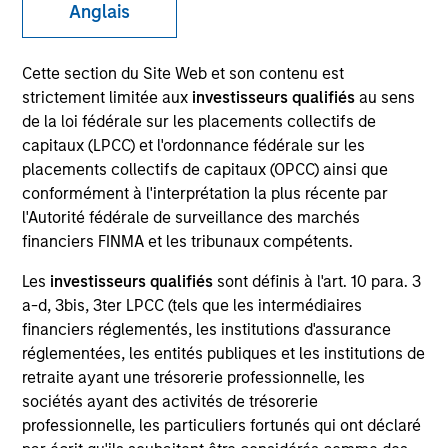
Anglais
Ressources
Cette section du Site Web et son contenu est
strictement limitée aux
investisseurs qualifiés
au sens
de la loi fédérale sur les placements collectifs de
capitaux (LPCC) et l'ordonnance fédérale sur les
Présentation générale
placements collectifs de capitaux (OPCC) ainsi que
conformément à l'interprétation la plus récente par
l'Autorité fédérale de surveillance des marchés
financiers FINMA et les tribunaux compétents.
Objectif d’Investissement
Les
investisseurs qualifiés
sont définis à l'art. 10 para. 3
Croissance à long terme de votre investissement.
a-d, 3bis, 3ter LPCC (tels que les intermédiaires
financiers réglementés, les institutions d'assurance
réglementées, les entités publiques et les institutions de
Approche d’investissement
retraite ayant une trésorerie professionnelle, les
sociétés ayant des activités de trésorerie
L'équipe d'investissement estime que les
professionnelle, les particuliers fortunés qui ont déclaré
entreprises de grande qualité, bien positionnées