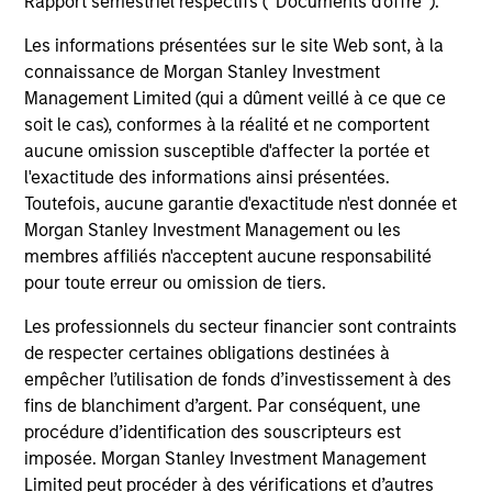
Rapport semestriel respectifs (' Documents d'offre ').
commissions et coûts relatifs à l’émission et au
rachat de parts. La source de toutes les données
Les informations présentées sur le site Web sont, à la
relatives aux performances et aux indices est
connaissance de Morgan Stanley Investment
Morgan Stanley Investment Management.
Merci
Management Limited (qui a dûment veillé à ce que ce
soit le cas), conformes à la réalité et ne comportent
de
cliquer ici
pour obtenir des informations
aucune omission susceptible d'affecter la portée et
complémentaires sur les performances et autres
l'exactitude des informations ainsi présentées.
éléments importants, qui doivent être lus
Toutefois, aucune garantie d'exactitude n'est donnée et
attentivement.
Morgan Stanley Investment Management ou les
membres affiliés n'acceptent aucune responsabilité
Les
frais courants
reflètent les payements et frais
engagés lors du fonctionnement du fonds et sont déduits
pour toute erreur ou omission de tiers.
des actifs du fonds pour la période. Ils incluent les
commissions et frais de gestion, dépôt et
Les professionnels du secteur financier sont contraints
d’administration.
de respecter certaines obligations destinées à
empêcher l’utilisation de fonds d’investissement à des
fins de blanchiment d’argent. Par conséquent, une
procédure d’identification des souscripteurs est
Performances calendaires
imposée. Morgan Stanley Investment Management
Limited peut procéder à des vérifications et d’autres