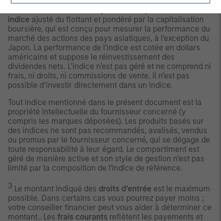
2
L’indice
MSCI All Country Asia Ex-Japan est un
indice
ajusté du flottant et pondéré par la capitalisation
boursière, qui est conçu pour mesurer la performance du
marché des actions des pays asiatiques, à l'exception du
Japon. La performance de l’indice est cotée en dollars
américains et suppose le réinvestissement des
dividendes nets. L’indice n’est pas géré et ne comprend ni
frais, ni droits, ni commissions de vente. Il n’est pas
possible d’investir directement dans un indice.
Tout indice mentionné dans le présent document est la
propriété intellectuelle du fournisseur concerné (y
compris les marques déposées). Les produits basés sur
des indices ne sont pas recommandés, avalisés, vendus
ou promus par le fournisseur concerné, qui se dégage de
toute responsabilité à leur égard. Le compartiment est
géré de manière active et son style de gestion n’est pas
limité par la composition de l’indice de référence.
3
Le montant indiqué des
droits d’entrée
est le maximum
possible. Dans certains cas vous pourrez payer moins ;
votre conseiller financier peut vous aider à déterminer ce
montant.. Les
frais courants
reflètent les payements et