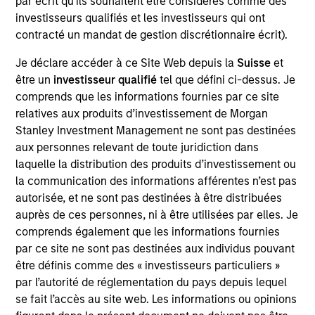
par écrit qu'ils souhaitent être considérés comme des
sur le marché et dont les valorisations sont
investisseurs qualifiés et les investisseurs qui ont
contracté un mandat de gestion discrétionnaire écrit).
raisonnables, devraient permettre d'obtenir des
performances élevées sur le capital d'exploitation
Je déclare accéder à ce Site Web depuis la
Suisse
et
et de résister aux cycles du marché. L'analyse des
être un
investisseur qualifié
tel que défini ci-dessus. Je
facteurs ESG et le dialogue actif avec les
comprends que les informations fournies par ce site
entreprises, mené par le gérant de portefeuille,
relatives aux produits d’investissement de Morgan
Stanley Investment Management ne sont pas destinées
jouent un rôle majeur dans le cadre du processus
aux personnes relevant de toute juridiction dans
de gestion.
laquelle la distribution des produits d’investissement ou
la communication des informations afférentes n’est pas
autorisée, et ne sont pas destinées à être distribuées
La valeur des investissements et les revenus qui
auprès de ces personnes, ni à être utilisées par elles. Je
en découlent varieront et rien ne garantit que le
comprends également que les informations fournies
Fonds atteigne ses objectifs d’investissement.
par ce site ne sont pas destinées aux individus pouvant
être définis comme des « investisseurs particuliers »
par l’autorité de réglementation du pays depuis lequel
se fait l’accès au site web. Les informations ou opinions