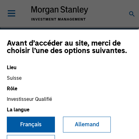
Avant d’accéder au site, merci de
American Resilience
choisir l’une des options suivantes.
Fund
Lieu
Suisse
Rôle
Communication Promotionnelle
Investisseur Qualifié
La langue
Commentaire
Français
Allemand
Informations clés pour l’investisseur
(KID)