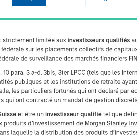
t strictement limitée aux
investisseurs qualifiés
au
e fédérale sur les placements collectifs de capit
té fédérale de surveillance des marchés financiers 
e for the markets. Each edition
rt. 10 para. 3 a-d, 3bis, 3ter LPCC (tels que les int
ow you how to navigate the current
ités publiques et les institutions de retraite ayant
lle, les particuliers fortunés qui ont déclaré par 
urs qui ont contracté un mandat de gestion discrétio
Suisse
et être un
investisseur qualifié
tel que défi
 aux produits d’investissement de Morgan Stanley
dans laquelle la distribution des produits d’inves