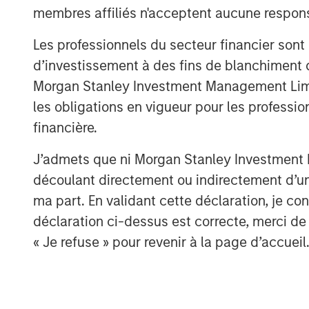
membres affiliés n'acceptent aucune responsa
Les professionnels du secteur financier sont
d’investissement à des fins de blanchiment 
A
Morgan Stanley Investment Management Limited
les obligations en vigueur pour les professio
financière.
J’admets que ni Morgan Stanley Investment M
découlant directement ou indirectement d’un 
ma part. En validant cette déclaration, je 
déclaration ci-dessus est correcte, merci de 
ARTICLE
TALES FR
« Je refuse » pour revenir à la page d’accueil
WORLD
The MSIM
From E
Quantitative
Vehicl
Duration Strategy