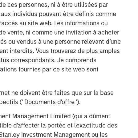
de ces personnes, ni à être utilisées par
discretionary or advisory format.
s aux individus pouvant être définis comme
 l’accès au site web. Les informations ou
Idées liées
de vente, ni comme une invitation à acheter
WEBINAR
osés ou vendus à une personne relevant d’une
The BEAT™ Quarterly Webinar
aient interdits. Vous trouverez de plus amples
– July 2026
ectus correspondants. Je comprends
tions fournies par ce site web sont
TRIMESTRIELLES
The BEAT Video - Q3 2026
et ne doivent être faites que sur la base
ctifs (' Documents d'offre ').
MENSUELLES
stment Management Limited (qui a dûment
The BEAT™ Video - T2 2026
ble d'affecter la portée et l'exactitude des
n Stanley Investment Management ou les