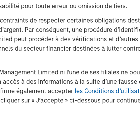
bilité pour toute erreur ou omission de tiers.
 contraints de respecter certaines obligations dest
d’argent. Par conséquent, une procédure d’identifi
nalyses mises en ava
 peut procéder à des vérifications et d’autres co
nnels du secteur financier destinées à lutter contre
anagement Limited ni l’une de ses filiales ne pou
accès à des informations à la suite d’une fausse 
confirme également accepter
les Conditions d’utilisat
cliquer sur « J’accepte » ci-dessous pour continuer
OM THE EMERGING
TRIMESTRIELLES
CO
.
The BEAT™ for Q3
T
lectric
2026 - August
Cr
es to
Cr