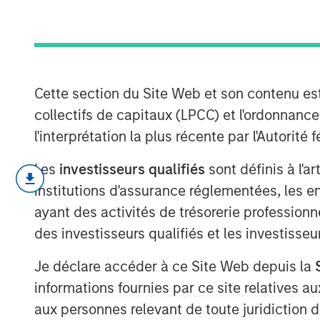
2026 - August
05 AOÛT 2026
Cette section du Site Web et son contenu es
collectifs de capitaux (LPCC) et l'ordonnanc
l'interprétation la plus récente par l'Autori
Use The BEAT™ as your timely resourc
Les
investisseurs qualifiés
sont définis à l'a
gives you ideas and insights that sh
institutions d'assurance réglementées, les ent
investment environment.
ayant des activités de trésorerie professionne
des investisseurs qualifiés et les investisse
Télécharger le PDF
Je déclare accéder à ce Site Web depuis la
informations fournies par ce site relatives
aux personnes relevant de toute juridiction 