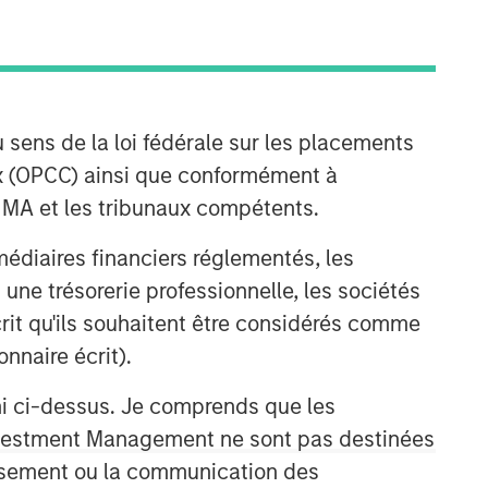
 sens de la loi fédérale sur les placements
aux (OPCC) ainsi que conformément à
FINMA et les tribunaux compétents.
Portfolio Solutions Group
ermédiaires financiers réglementés, les
The Portfolio Solutions Group is a
 une trésorerie professionnelle, les sociétés
comprehensive multi-asset business,
écrit qu'ils souhaitent être considérés comme
with activity across all asset strategies
and types (traditional and alternative),
nnaire écrit).
through solutions that span fully liquid
(public assets), comprehensive (public
ni ci-dessus. Je comprends que les
and private assets) and fully private
 Investment Management ne sont pas destinées
portfolios. Offerings are delivered via a
tissement ou la communication des
managed portfolio or model, in