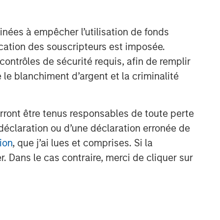
inées à empêcher l’utilisation de fonds
cation des souscripteurs est imposée.
nt
ntrôles de sécurité requis, afin de remplir
 le blanchiment d’argent et la criminalité
rront être tenus responsables de toute perte
déclaration ou d’une déclaration erronée de
ion
, que j’ai lues et comprises. Si la
. Dans le cas contraire, merci de cliquer sur
NSILIENT OBSERVER
he Wisdom of
owds in Markets:
owd Behavior in