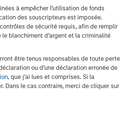
inées à empêcher l’utilisation de fonds
Idées liées
cation des souscripteurs est imposée.
TRIMESTRIELLES
ntrôles de sécurité requis, afin de remplir
The BEAT™ for Q3 2026 -
 le blanchiment d’argent et la criminalité
August
rront être tenus responsables de toute perte
WEBINAR
déclaration ou d’une déclaration erronée de
The BEAT™ Quarterly Webinar
ion
, que j’ai lues et comprises. Si la
– July 2026
. Dans le cas contraire, merci de cliquer sur
TRIMESTRIELLES
The BEAT Video - Q3 2026