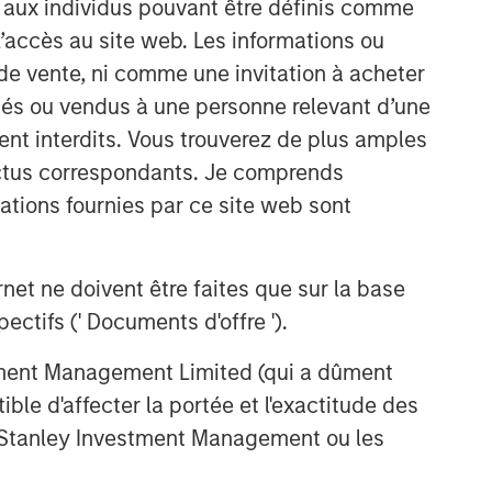
s aux individus pouvant être définis comme
 l’accès au site web. Les informations ou
de vente, ni comme une invitation à acheter
osés ou vendus à une personne relevant d’une
aient interdits. Vous trouverez de plus amples
ectus correspondants. Je comprends
Portfolio Solutions Group
tions fournies par ce site web sont
The Portfolio Solutions Group is a
comprehensive multi-asset business,
with activity across all asset strategies
et ne doivent être faites que sur la base
and types (traditional and alternative),
ctifs (' Documents d'offre ').
through solutions that span fully liquid
(public assets), comprehensive (public
stment Management Limited (qui a dûment
and private assets) and fully private
ble d'affecter la portée et l'exactitude des
portfolios. Offerings are delivered via a
managed portfolio or model, in
n Stanley Investment Management ou les
discretionary or advisory format.