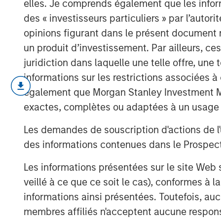
elles. Je comprends également que les infor
des « investisseurs particuliers » par l’autor
opinions figurant dans le présent document 
un produit d’investissement. Par ailleurs, c
juridiction dans laquelle une telle offre, une 
informations sur les restrictions associées
également que Morgan Stanley Investment Man
Dans l’édition de novembre de The BEAT,
exactes, complètes ou adaptées à un usage p
majeurs qui influencent actuellement le 
Ces thèmes sont essentiels pour compren
Les demandes de souscription d'actions de l'
marchés aujourd’hui.
des informations contenues dans le Prospectus
Cliquez ici
pour lire notre analyse compl
Les informations présentées sur le site We
veillé à ce que ce soit le cas), conformes à 
informations ainsi présentées. Toutefois, a
membres affiliés n'acceptent aucune responsa