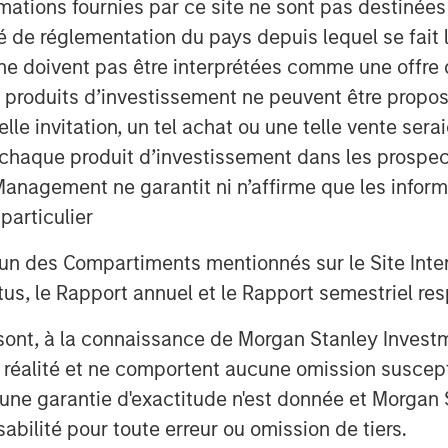
mations fournies par ce site ne sont pas destinée
ité de réglementation du pays depuis lequel se fait
ne doivent pas être interprétées comme une offre 
es produits d’investissement ne peuvent être prop
telle invitation, un tel achat ou une telle vente ser
 à chaque produit d’investissement dans les prosp
agement ne garantit ni n’affirme que les informa
 nous avons mis en avant cinq thèmes
articulier
paysage mondial de l’investissement.
dre les dynamiques à l’œuvre sur les
un des Compartiments mentionnés sur le Site Intern
, le Rapport annuel et le Rapport semestriel respe
ète.
b sont, à la connaissance de Morgan Stanley Inve
la réalité et ne comportent aucune omission suscepti
ucune garantie d'exactitude n'est donnée et Morga
bilité pour toute erreur ou omission de tiers.