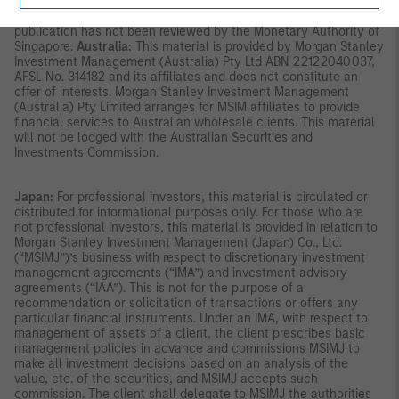
SFA; or (iii) otherwise pursuant to, and in accordance with the
conditions of, any other applicable provision of the SFA. This
publication has not been reviewed by the Monetary Authority of
Singapore.
Australia:
This material is provided by Morgan Stanley
Investment Management (Australia) Pty Ltd ABN 22122040037,
AFSL No. 314182 and its affiliates and does not constitute an
offer of interests. Morgan Stanley Investment Management
(Australia) Pty Limited arranges for MSIM affiliates to provide
financial services to Australian wholesale clients. This material
will not be lodged with the Australian Securities and
Investments Commission.
Japan:
For professional investors, this material is circulated or
distributed for informational purposes only. For those who are
not professional investors, this material is provided in relation to
Morgan Stanley Investment Management (Japan) Co., Ltd.
(“MSIMJ”)’s business with respect to discretionary investment
management agreements (“IMA”) and investment advisory
agreements (“IAA”). This is not for the purpose of a
recommendation or solicitation of transactions or offers any
particular financial instruments. Under an IMA, with respect to
management of assets of a client, the client prescribes basic
management policies in advance and commissions MSIMJ to
make all investment decisions based on an analysis of the
value, etc. of the securities, and MSIMJ accepts such
commission. The client shall delegate to MSIMJ the authorities