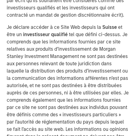
par écrit qu'ils souhaitent être considérés comme des
delivering steady returns through a wide range of global
investisseurs qualifiés et les investisseurs qui ont
cycles. As India faces one of its worst periods of
contracté un mandat de gestion discrétionnaire écrit).
performance relative to EM, some investors are
wondering whether a market with such a durable track
Je déclare accéder à ce Site Web depuis la
Suisse
et
record has lost its mojo. Historically, Taiwan and the U.S.
être un
investisseur qualifié
tel que défini ci-dessus. Je
have been India’s closest peers in producing sustained
comprends que les informations fournies par ce site
outperformance. But both are now viewed as prime
relatives aux produits d’investissement de Morgan
beneficiaries of a global artificial intelligence cycle, while
Stanley Investment Management ne sont pas destinées
India is cast as a laggard. That perception, in our view,
aux personnes relevant de toute juridiction dans
has been the main driver of underperformance this year.
laquelle la distribution des produits d’investissement ou
la communication des informations afférentes n’est pas
autorisée, et ne sont pas destinées à être distribuées
Download – India: Bystander in the
auprès de ces personnes, ni à être utilisées par elles. Je
Trailblazing AI Rally
comprends également que les informations fournies
par ce site ne sont pas destinées aux individus pouvant
Équipe Actions Marchés Émergents
être définis comme des « investisseurs particuliers »
par l’autorité de réglementation du pays depuis lequel
The Emerging Markets Equity team combines deep
se fait l’accès au site web. Les informations ou opinions
expertise and local presence in global markets with an