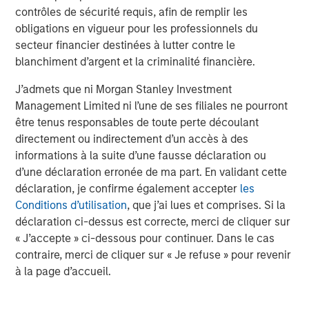
Analyses mises en avant
contrôles de sécurité requis, afin de remplir les
obligations en vigueur pour les professionnels du
secteur financier destinées à lutter contre le
blanchiment d’argent et la criminalité financière.
J’admets que ni Morgan Stanley Investment
Management Limited ni l’une de ses filiales ne pourront
être tenus responsables de toute perte découlant
directement ou indirectement d’un accès à des
informations à la suite d’une fausse déclaration ou
d’une déclaration erronée de ma part. En validant cette
déclaration, je confirme également accepter
les
ARTICLE
A
Conditions d’utilisation
, que j’ai lues et comprises. Si la
déclaration ci-dessus est correcte, merci de cliquer sur
Real Estate Midyear Outlook:
T
« J’accepte » ci-dessous pour continuer. Dans le cas
Constructive Amid Fluid Backdrop
St
contraire, merci de cliquer sur « Je refuse » pour revenir
A
The current macroenvironment remains resilient
A
à la page d’accueil.
despite elevated volatility and divergence across
Q
markets. As inflation and energy prices keep
p