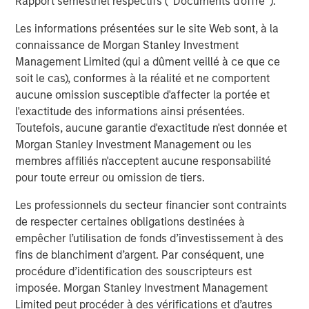
Rapport semestriel respectifs (' Documents d'offre ').
Les informations présentées sur le site Web sont, à la
The Authors
connaissance de Morgan Stanley Investment
Management Limited (qui a dûment veillé à ce que ce
soit le cas), conformes à la réalité et ne comportent
aucune omission susceptible d'affecter la portée et
l'exactitude des informations ainsi présentées.
Toutefois, aucune garantie d'exactitude n'est donnée et
Amay Hattangadi
Morgan Stanley Investment Management ou les
Managing Director
membres affiliés n'acceptent aucune responsabilité
pour toute erreur ou omission de tiers.
Saurabh Mishra
Les professionnels du secteur financier sont contraints
Executive Director
de respecter certaines obligations destinées à
empêcher l’utilisation de fonds d’investissement à des
fins de blanchiment d’argent. Par conséquent, une
procédure d’identification des souscripteurs est
imposée. Morgan Stanley Investment Management
Limited peut procéder à des vérifications et d’autres