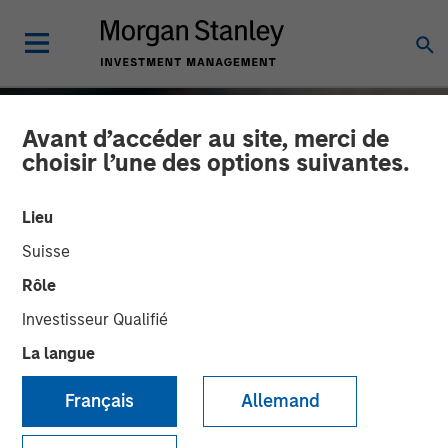
Avant d’accéder au site, merci de
choisir l’une des options suivantes.
Lieu
Suisse
Rôle
Investisseur Qualifié
La langue
TALES FROM THE EMERGING WORLD
INSIGHTS
Français
Allemand
India: Bystander in the
Trailblazing AI Rally