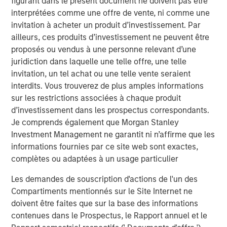
figurant dans le présent document ne doivent pas être
integrated top-down and bottom-up investment approach
interprétées comme une offre de vente, ni comme une
to invest in core and growth-oriented portfolios across
invitation à acheter un produit d’investissement. Par
non-U.S. markets.
ailleurs, ces produits d’investissement ne peuvent être
proposés ou vendus à une personne relevant d’une
Idées liées
juridiction dans laquelle une telle offre, une telle
invitation, un tel achat ou une telle vente seraient
TALES FROM THE EMERGING WORLD
interdits. Vous trouverez de plus amples informations
AI's Silicon Backbone
sur les restrictions associées à chaque produit
d’investissement dans les prospectus correspondants.
Je comprends également que Morgan Stanley
TALES FROM THE EMERGING WORLD
Investment Management ne garantit ni n’affirme que les
China's DeepSeek Moment
informations fournies par ce site web sont exactes,
complètes ou adaptées à un usage particulier
TALES FROM THE EMERGING WORLD
Les demandes de souscription d'actions de l'un des
Compartiments mentionnés sur le Site Internet ne
From Electric Vehicles to Humanoids: China’s
doivent être faites que sur la base des informations
Next Manufacturing Leap
contenues dans le Prospectus, le Rapport annuel et le