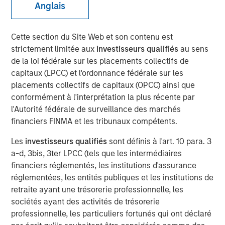
Anglais
18 DÉCEMBRE 2025
Cette section du Site Web et son contenu est
strictement limitée aux
investisseurs qualifiés
au sens
de la loi fédérale sur les placements collectifs de
The Authors
capitaux (LPCC) et l'ordonnance fédérale sur les
placements collectifs de capitaux (OPCC) ainsi que
conformément à l'interprétation la plus récente par
Amay Hattangadi
l'Autorité fédérale de surveillance des marchés
Managing Director
financiers FINMA et les tribunaux compétents.
Saurabh Mishra
Les
investisseurs qualifiés
sont définis à l'art. 10 para. 3
Executive Director
a-d, 3bis, 3ter LPCC (tels que les intermédiaires
financiers réglementés, les institutions d'assurance
réglementées, les entités publiques et les institutions de
retraite ayant une trésorerie professionnelle, les
sociétés ayant des activités de trésorerie
For more than thirty years, India stood out as one of the
professionnelle, les particuliers fortunés qui ont déclaré
most consistent compounders in emerging markets (EM),