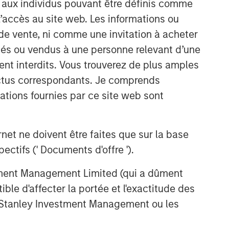
s aux individus pouvant être définis comme
 l’accès au site web. Les informations ou
Idées liées
de vente, ni comme une invitation à acheter
osés ou vendus à une personne relevant d’une
TALES FROM THE EMERGING WORLD
aient interdits. Vous trouverez de plus amples
India: Bystander in the
ectus correspondants. Je comprends
Trailblazing AI Rally
tions fournies par ce site web sont
TALES FROM THE EMERGING WORLD
China's DeepSeek Moment
et ne doivent être faites que sur la base
ctifs (' Documents d'offre ').
TALES FROM THE EMERGING WORLD
stment Management Limited (qui a dûment
From Electric Vehicles to
ble d'affecter la portée et l'exactitude des
Humanoids: China’s Next
n Stanley Investment Management ou les
Manufacturing Leap