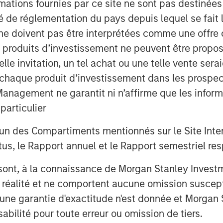
mations fournies par ce site ne sont pas destinée
tinction that fundamentally alters
ité de réglementation du pays depuis lequel se fait
ne doivent pas être interprétées comme une offre 
es produits d’investissement ne peuvent être prop
telle invitation, un tel achat ou une telle vente ser
 à chaque produit d’investissement dans les prosp
agement ne garantit ni n’affirme que les informa
articulier
un des Compartiments mentionnés sur le Site Intern
, le Rapport annuel et le Rapport semestriel respe
b sont, à la connaissance de Morgan Stanley Inve
la réalité et ne comportent aucune omission suscepti
ucune garantie d'exactitude n'est donnée et Morga
bilité pour toute erreur ou omission de tiers.