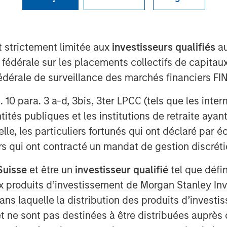
ackbone
t strictement limitée aux
investisseurs qualifiés
au
e fédérale sur les placements collectifs de capit
té fédérale de surveillance des marchés financiers 
rt. 10 para. 3 a-d, 3bis, 3ter LPCC (tels que les int
aders insisting that “this time is
ités publiques et les institutions de retraite ayant
elligence (AI), that could well be true
lle, les particuliers fortunés qui ont déclaré par 
 from past technological cycles. AI
urs qui ont contracté un mandat de gestion discrétio
arcs of personal computers (PCs),
Suisse
et être un
investisseur qualifié
tel que défi
 Some technologies genuinely do
 aux produits d’investissement de Morgan Stanley
ne of them. Treating it as just
dans laquelle la distribution des produits d’inves
ks misreading both the durability
et ne sont pas destinées à être distribuées auprès 
e. Increasingly, AI is behaving more