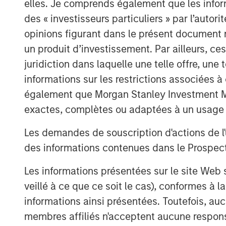
elles. Je comprends également que les infor
like foundational infrastructure, a dis
des « investisseurs particuliers » par l’autor
how this cycle evolves.
opinions figurant dans le présent document 
un produit d’investissement. Par ailleurs, c
Download – AI’s Silicon Backbone
juridiction dans laquelle une telle offre, une 
informations sur les restrictions associées
également que Morgan Stanley Investment Man
exactes, complètes ou adaptées à un usage p
Les demandes de souscription d'actions de l'
des informations contenues dans le Prospectus
Les informations présentées sur le site We
veillé à ce que ce soit le cas), conformes à 
informations ainsi présentées. Toutefois, a
membres affiliés n'acceptent aucune responsa