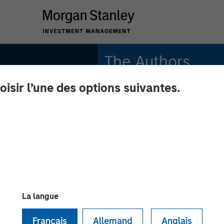
The Authors
oisir l’une des options suivantes.
Amay Hattangadi
Managing Director
Samson Hung
Vice President
La langue
INSIGHTS
Français
Allemand
Anglais