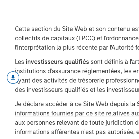
AI's Silicon B
Cette section du Site Web et son contenu es
02 FÉVRIER 2026
collectifs de capitaux (LPCC) et l'ordonnanc
l'interprétation la plus récente par l'Autori
Les
investisseurs qualifiés
sont définis à l'a
Every major innovation has its cheerle
institutions d'assurance réglementées, les ent
different.” In the case of artificial int
ayant des activités de trésorerie professionne
as its development represents a break
des investisseurs qualifiés et les investisse
does not fit neatly into the familiar 
Je déclare accéder à ce Site Web depuis la
smartphones or even the dotcom era.
informations fournies par ce site relatives
break the mold, and AI appears to be o
aux personnes relevant de toute juridiction 
another garden-variety tech boom ris
informations afférentes n’est pas autorisée, 
of demand and where the true risks li