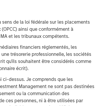
 sens de la loi fédérale sur les placements
aux (OPCC) ainsi que conformément à
FINMA et les tribunaux compétents.
ermédiaires financiers réglementés, les
Équipe Actions Marchés
 une trésorerie professionnelle, les sociétés
Émergents
écrit qu'ils souhaitent être considérés comme
nnaire écrit).
The Emerging Markets Equity team
combines deep expertise and local
ni ci-dessus. Je comprends que les
presence in global markets with an
 Investment Management ne sont pas destinées
integrated top-down and bottom-up
investment approach to invest in core
tissement ou la communication des
and growth-oriented portfolios across
de ces personnes, ni à être utilisées par
non-U.S. markets.