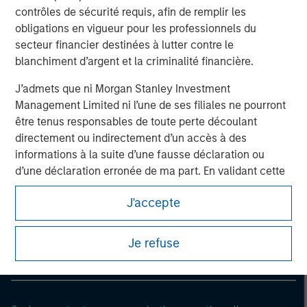
contrôles de sécurité requis, afin de remplir les
obligations en vigueur pour les professionnels du
secteur financier destinées à lutter contre le
blanchiment d’argent et la criminalité financière.
J’admets que ni Morgan Stanley Investment
Management Limited ni l’une de ses filiales ne pourront
être tenus responsables de toute perte découlant
directement ou indirectement d’un accès à des
informations à la suite d’une fausse déclaration ou
d’une déclaration erronée de ma part. En validant cette
déclaration, je confirme également accepter
les
Morgan Stanley
J'accepte
Conditions d’utilisation
, que j’ai lues et comprises. Si la
Morgan Stanley Careers
déclaration ci-dessus est correcte, merci de cliquer sur
« J’accepte » ci-dessous pour continuer. Dans le cas
Je refuse
contraire, merci de cliquer sur « Je refuse » pour revenir
à la page d’accueil.