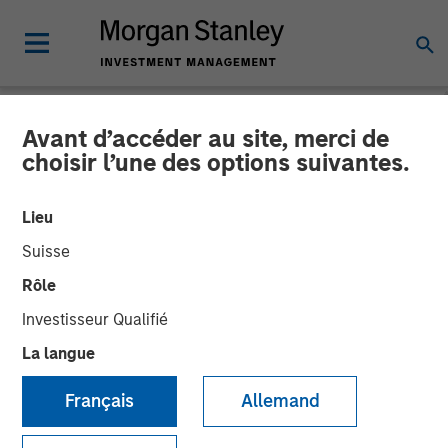
Avant d’accéder au site, merci de
PRIVATE MARKETS PERSPECTIVES
INSIGHTS
choisir l’une des options suivantes.
Webinaire Perspectives des
Lieu
marchés privés T3
Suisse
Rôle
03 SEPTEMBRE 2025
Investisseur Qualifié
La langue
Français
Allemand