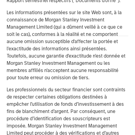
Rapport semestriel respectifs (' Documents d'offre ').
ARTICLE
A
Les informations présentées sur le site Web sont, à la
Real Estate Midyear Outlook:
T
connaissance de Morgan Stanley Investment
Constructive Amid Fluid Backdrop
St
Management Limited (qui a dûment veillé à ce que ce
A
soit le cas), conformes à la réalité et ne comportent
The current macroenvironment remains resilient
A
aucune omission susceptible d'affecter la portée et
despite elevated volatility and divergence across
Q
l'exactitude des informations ainsi présentées.
markets. As inflation and energy prices keep
p
Toutefois, aucune garantie d'exactitude n'est donnée et
central banks hawkish, real estate continues to
i
Morgan Stanley Investment Management ou les
offer attractive relative value, supported by a
a
membres affiliés n'acceptent aucune responsabilité
25% repricing, durable income streams, and
r
pour toute erreur ou omission de tiers.
constrained supply. In this environment,
diversified portfolios and selective asset-level
7 AOÛT 2026
5
Les professionnels du secteur financier sont contraints
investing remain critical.
de respecter certaines obligations destinées à
empêcher l’utilisation de fonds d’investissement à des
fins de blanchiment d’argent. Par conséquent, une
procédure d’identification des souscripteurs est
imposée. Morgan Stanley Investment Management
Limited peut procéder à des vérifications et d’autres