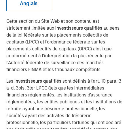
Anglais
Play
Cette section du Site Web et son contenu est
strictement limitée aux
investisseurs qualifiés
au sens
de la loi fédérale sur les placements collectifs de
capitaux (LPCC) et l'ordonnance fédérale sur les
placements collectifs de capitaux (OPCC) ainsi que
Video
conformément à l'interprétation la plus récente par
l'Autorité fédérale de surveillance des marchés
Dans le webinaire de ce trimestre, nos responsables des
financiers FINMA et les tribunaux compétents.
investissements ont examiné l'environnement des
marchés privés, partagé leurs points de vue actuels sur
Les
investisseurs qualifiés
sont définis à l'art. 10 para. 3
les classes d'actifs et exploré les dynamiques
a-d, 3bis, 3ter LPCC (tels que les intermédiaires
auxquelles les investisseurs sont confrontés dans le
financiers réglementés, les institutions d'assurance
domaine du crédit privé.
réglementées, les entités publiques et les institutions de
retraite ayant une trésorerie professionnelle, les
Portfolio Solutions Group
sociétés ayant des activités de trésorerie
The Portfolio Solutions Group is a comprehensive multi-
professionnelle, les particuliers fortunés qui ont déclaré
asset business, with activity across all asset strategies