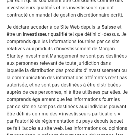
par écrit qu'ils souhaitent être considérés comme des
and types (traditional and alternative), through solutions
investisseurs qualifiés et les investisseurs qui ont
that span fully liquid (public assets), comprehensive
contracté un mandat de gestion discrétionnaire écrit).
(public and private assets) and fully private portfolios.
Offerings are delivered via a managed portfolio or model,
Je déclare accéder à ce Site Web depuis la
Suisse
et
in discretionary or advisory format.
être un
investisseur qualifié
tel que défini ci-dessus. Je
comprends que les informations fournies par ce site
relatives aux produits d’investissement de Morgan
Idées liées
Stanley Investment Management ne sont pas destinées
TRIMESTRIELLES
aux personnes relevant de toute juridiction dans
laquelle la distribution des produits d’investissement ou
The BEAT™ for Q3 2026 - August
la communication des informations afférentes n’est pas
autorisée, et ne sont pas destinées à être distribuées
auprès de ces personnes, ni à être utilisées par elles. Je
CARON’S CORNER
comprends également que les informations fournies
There’s a New Sheriff in Town: Culture
par ce site ne sont pas destinées aux individus pouvant
Change at the Fed
être définis comme des « investisseurs particuliers »
par l’autorité de réglementation du pays depuis lequel
se fait l’accès au site web. Les informations ou opinions
TRIMESTRIELLES