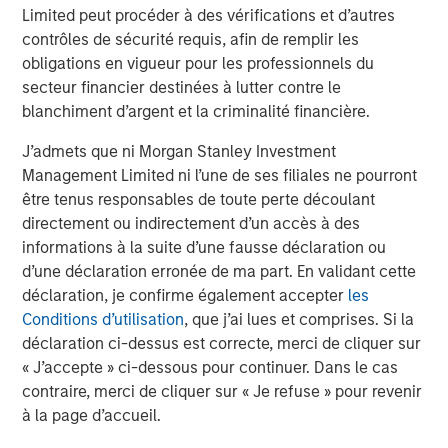
Limited peut procéder à des vérifications et d’autres
children in the U.S. and internationally. For more
contrôles de sécurité requis, afin de remplir les
information on the Learning Care Group, Inc., please visit
obligations en vigueur pour les professionnels du
www.learningcaregroup.com
.
secteur financier destinées à lutter contre le
blanchiment d’argent et la criminalité financière.
About A.B.C. Learning Centres Limited
J’admets que ni Morgan Stanley Investment
Management Limited ni l’une de ses filiales ne pourront
For more information, visit the A.B.C. website at
être tenus responsables de toute perte découlant
www.childcare.com.au
.
directement ou indirectement d’un accès à des
informations à la suite d’une fausse déclaration ou
Morgan Stanley Capital Partners
d’une déclaration erronée de ma part. En validant cette
déclaration, je confirme également accepter
les
Morgan Stanley Capital Partners manages a middle-
Conditions d’utilisation
, que j’ai lues et comprises. Si la
market private equity platform with a strong focus on
déclaration ci-dessus est correcte, merci de cliquer sur
value creation. The team has invested capital in a broad
« J’accepte » ci-dessous pour continuer. Dans le cas
spectrum of industries for over two decades.
contraire, merci de cliquer sur « Je refuse » pour revenir
à la page d’accueil.