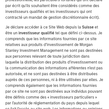
Private Equity, said, “We are pleased to complete this
par écrit qu'ils souhaitent être considérés comme des
transaction in a timely manner, and we intend to work
investisseurs qualifiés et les investisseurs qui ont
closely with the Learning Care Group management team
contracté un mandat de gestion discrétionnaire écrit).
and its employees to continue the company’s strong
position in the child education and family solutions
Je déclare accéder à ce Site Web depuis la
Suisse
et
industry.”
être un
investisseur qualifié
tel que défini ci-dessus. Je
comprends que les informations fournies par ce site
William Davis, CEO of Learning Care Group, said, “Our
relatives aux produits d’investissement de Morgan
goal is to offer the highest quality care and programs to
Stanley Investment Management ne sont pas destinées
families across the country, and we are pleased that
aux personnes relevant de toute juridiction dans
Morgan Stanley’s commitment to our business will
laquelle la distribution des produits d’investissement ou
continue to support those efforts.”
la communication des informations afférentes n’est pas
autorisée, et ne sont pas destinées à être distribuées
auprès de ces personnes, ni à être utilisées par elles. Je
About Morgan Stanley Private Equity
comprends également que les informations fournies
par ce site ne sont pas destinées aux individus pouvant
Morgan Stanley Private Equity, part of Morgan Stanley
être définis comme des « investisseurs particuliers »
Investment Management’s Merchant Banking Division,
par l’autorité de réglementation du pays depuis lequel
makes private equity and equity-related investments on a
se fait l’accès au site web. Les informations ou opinions