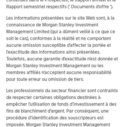
management services. The Firm's employees serve
Rapport semestriel respectifs (' Documents d'offre ').
clients worldwide including corporations, governments,
Les informations présentées sur le site Web sont, à la
institutions and individuals from more than 600 offices in
connaissance de Morgan Stanley Investment
33 countries. For further information about Morgan
Management Limited (qui a dûment veillé à ce que ce
Stanley, please visit
www.morganstanley.com
.
soit le cas), conformes à la réalité et ne comportent
aucune omission susceptible d'affecter la portée et
l'exactitude des informations ainsi présentées.
About Learning Care Group
Toutefois, aucune garantie d'exactitude n'est donnée et
Morgan Stanley Investment Management ou les
Headquartered in Novi, Mich., Learning Care Group, Inc.
membres affiliés n'acceptent aucune responsabilité
provides early education and care services to children
pour toute erreur ou omission de tiers.
between the ages of six weeks and 12 years under its
umbrella of brands: The Children’s Courtyard, Childtime
Les professionnels du secteur financier sont contraints
Learning Centers, La Petite Academy, Montessori
de respecter certaines obligations destinées à
Unlimited and Tutor Time Child Care / Learning Centers.
empêcher l’utilisation de fonds d’investissement à des
fins de blanchiment d’argent. Par conséquent, une
Between these five brands, Learning Care Group has
procédure d’identification des souscripteurs est
approximately 1,150 schools (corporate and franchise)
imposée. Morgan Stanley Investment Management
with a system-wide capacity to serve close to 167,000