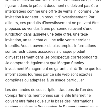
global basis. Morgan Stanley Private Equity utilizes
figurant dans le présent document ne doivent pas être
Morgan Stanley’s vast resources, including the Firm’s
interprétées comme une offre de vente, ni comme une
global franchise and relationships with leading corporate
invitation à acheter un produit d’investissement. Par
management teams and financial sponsors, to source
ailleurs, ces produits d’investissement ne peuvent être
attractive opportunities for its investment funds. Morgan
proposés ou vendus à une personne relevant d’une
Stanley’s roots in private equity investing date back to
juridiction dans laquelle une telle offre, une telle
1985 with the Morgan Stanley Capital Partners private
invitation, un tel achat ou une telle vente seraient
equity funds. To date, Morgan Stanley Private Equity and
interdits. Vous trouverez de plus amples informations
its predecessor funds have invested nearly $6.5 billion of
sur les restrictions associées à chaque produit
equity across a broad spectrum of industries. For further
d’investissement dans les prospectus correspondants.
information about Morgan Stanley Private Equity, please
Je comprends également que Morgan Stanley
visit
www.morganstanley.com/im/capitalpartners
.
Investment Management ne garantit ni n’affirme que les
informations fournies par ce site web sont exactes,
complètes ou adaptées à un usage particulier
About Morgan Stanley
Les demandes de souscription d'actions de l'un des
Morgan Stanley (NYSE: MS) is a leading global financial
Compartiments mentionnés sur le Site Internet ne
services firm providing a wide range of investment
doivent être faites que sur la base des informations
banking, securities, investment management and wealth
contenues dans le Prospectus, le Rapport annuel et le