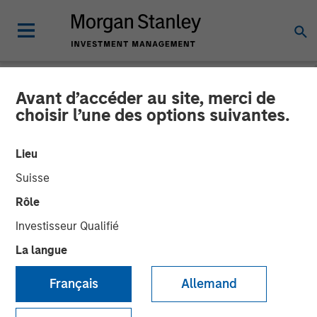
Avant d’accéder au site, merci de
NEWSROOM
choisir l’une des options suivantes.
Morgan Stanley Private
Lieu
Equity Completes
Suisse
Acquisition of Majority
Rôle
Stake in Learning Care
Investisseur Qualifié
Group, Inc.
La langue
Français
Allemand
26 JUIN 2008