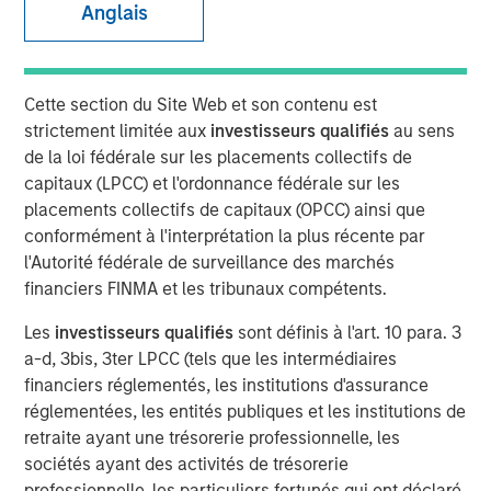
Anglais
Cette section du Site Web et son contenu est
NEW YORK — Jun 26, 2008
strictement limitée aux
investisseurs qualifiés
au sens
Morgan Stanley Private Equity today announced that it
de la loi fédérale sur les placements collectifs de
has completed its previously signed agreement to acquire
capitaux (LPCC) et l'ordonnance fédérale sur les
a 60 percent stake in Learning Care Group, the U.S.
placements collectifs de capitaux (OPCC) ainsi que
subsidiary of A.B.C. Learning Centres Limited (“ABC”). The
conformément à l'interprétation la plus récente par
transaction, announced on April 22, values 100 percent
l'Autorité fédérale de surveillance des marchés
of Learning Care Group at $700 million.
financiers FINMA et les tribunaux compétents.
Learning Care Group, a leader in the early education and
Les
investisseurs qualifiés
sont définis à l'art. 10 para. 3
childcare industry, represents the third U.S. investment for
a-d, 3bis, 3ter LPCC (tels que les intermédiaires
Morgan Stanley Private Equity, with other deals including
financiers réglementés, les institutions d'assurance
the acquisition of Tops Markets and an investment in
réglementées, les entités publiques et les institutions de
McKechnie Aerospace.
retraite ayant une trésorerie professionnelle, les
sociétés ayant des activités de trésorerie
Michael Ryder, Executive Director of Morgan Stanley
professionnelle, les particuliers fortunés qui ont déclaré