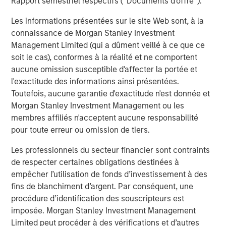
Rapport semestriel respectifs (' Documents d'offre ').
leading global private infrastructure investment platform
Les informations présentées sur le site Web sont, à la
with approximately $16 billion in assets under
connaissance de Morgan Stanley Investment
1
management
. Founded in 2006, MSIP has invested in a
Management Limited (qui a dûment veillé à ce que ce
diverse portfolio of over 35 investments across transport,
soit le cas), conformes à la réalité et ne comportent
digital infrastructure, energy transition and utilities. MSIP
aucune omission susceptible d'affecter la portée et
targets assets that provide essential public goods and
l'exactitude des informations ainsi présentées.
services with the potential for value creation through
Toutefois, aucune garantie d'exactitude n'est donnée et
active asset management. For further information about
Morgan Stanley Investment Management ou les
Morgan Stanley Infrastructure Partners, please
membres affiliés n'acceptent aucune responsabilité
visit
www.eatonvance.com/infrastructurepartners
.
pour toute erreur ou omission de tiers.
About Morgan Stanley Investment Management
Les professionnels du secteur financier sont contraints
Morgan Stanley Investment Management, together with
de respecter certaines obligations destinées à
its investment advisory affiliates, has more than 1,300
empêcher l’utilisation de fonds d’investissement à des
investment professionals around the world and $1.5
fins de blanchiment d’argent. Par conséquent, une
trillion in assets under management or supervision as of
procédure d’identification des souscripteurs est
December 31, 2023. Morgan Stanley Investment
imposée. Morgan Stanley Investment Management
Management strives to provide outstanding long-term
Limited peut procéder à des vérifications et d’autres