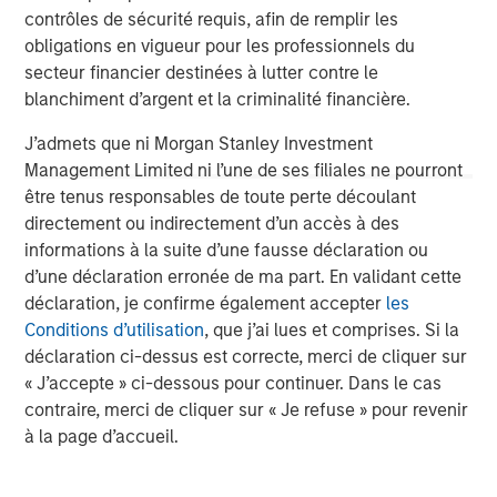
investment performance, service, and a comprehensive
contrôles de sécurité requis, afin de remplir les
suite of investment management solutions to a diverse
obligations en vigueur pour les professionnels du
client base, which includes governments, institutions,
secteur financier destinées à lutter contre le
corporations and individuals worldwide. For further
blanchiment d’argent et la criminalité financière.
information about Morgan Stanley Investment
J’admets que ni Morgan Stanley Investment
Management, please visit
www.morganstanley.com/im
.
Management Limited ni l’une de ses filiales ne pourront
About Morgan Stanley
être tenus responsables de toute perte découlant
directement ou indirectement d’un accès à des
Morgan Stanley (NYSE: MS) is a leading global financial
informations à la suite d’une fausse déclaration ou
services firm providing a wide range of investment
d’une déclaration erronée de ma part. En validant cette
banking, securities, wealth management and investment
déclaration, je confirme également accepter
les
management services. With offices in 42 countries, the
Conditions d’utilisation
, que j’ai lues et comprises. Si la
Firm’s employees serve clients worldwide including
déclaration ci-dessus est correcte, merci de cliquer sur
corporations, governments, institutions and individuals.
« J’accepte » ci-dessous pour continuer. Dans le cas
For further information about Morgan Stanley, please
contraire, merci de cliquer sur « Je refuse » pour revenir
visit
www.morganstanley.com
.
à la page d’accueil.
1
. AUM reflects assets managed by MSIP platform since
inception.