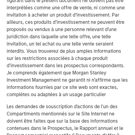
figurant dans le présent document ne doivent pas être
interprétées comme une offre de vente, ni comme une
The Pasha Group is a family-owned, third-generation
invitation à acheter un produit d’investissement. Par
diversified global logistics and transportation company
ailleurs, ces produits d’investissement ne peuvent être
that provides ocean transportation for containers and
proposés ou vendus à une personne relevant d’une
rolling stock between the U.S. West Coast and Hawaii;
juridiction dans laquelle une telle offre, une telle
port processing services for finished and privately owned
invitation, un tel achat ou une telle vente seraient
vehicles; stevedoring for vehicles, breakbulk and
interdits. Vous trouverez de plus amples informations
container cargos; auto hauling services with its truck
sur les restrictions associées à chaque produit
fleet throughout the contiguous U.S.; domestic and
d’investissement dans les prospectus correspondants.
international relocation services; nationwide container
Je comprends également que Morgan Stanley
and trailer trucking, LTL, and port warehouse services,
Investment Management ne garantit ni n’affirme que les
container drayage services throughout California,
informations fournies par ce site web sont exactes,
international logistics management for general
complètes ou adaptées à un usage particulier
commodity and project cargoes, Offshore Wind support
services in ports and offshore, and clean energy
Les demandes de souscription d'actions de l'un des
transition services in ports and maritime fleets.
Compartiments mentionnés sur le Site Internet ne
doivent être faites que sur la base des informations
About Morgan Stanley Infrastructure Partners
contenues dans le Prospectus, le Rapport annuel et le
Morgan Stanley Infrastructure Partners (“MSIP”) is a