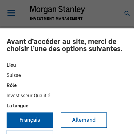
Avant d’accéder au site, merci de
NEWSROOM
choisir l’une des options suivantes.
Morgan Stanley
Lieu
Infrastructure Partners
Suisse
Announces Investment in
Rôle
The Pasha Group
Investisseur Qualifié
La langue
01 AVRIL 2024
Français
Allemand