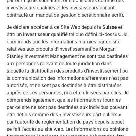
par écrit qu'ils souhaitent être considérés comme des
with over 40-year useful lives. With limited on-island
investisseurs qualifiés et les investisseurs qui ont
inventory and storage capacity in Hawaii, MSIP believes
contracté un mandat de gestion discrétionnaire écrit).
Pasha has well-established its position in the U.S.-Hawaii
trade landscape, securing the timely and essential
Je déclare accéder à ce Site Web depuis la
Suisse
et
delivery of goods to the islands.
être un
investisseur qualifié
tel que défini ci-dessus. Je
comprends que les informations fournies par ce site
“We are excited to partner with The Pasha Group, a
relatives aux produits d’investissement de Morgan
company with strong market positioning, resilience, and a
Stanley Investment Management ne sont pas destinées
stable long-term growth profile,” said Daniel Sailors,
aux personnes relevant de toute juridiction dans
Managing Director for MSIP. “We believe Pasha provides
laquelle la distribution des produits d’investissement ou
a critical and recurring service to the people of Hawaii
la communication des informations afférentes n’est pas
and we welcome the opportunity to continue to be a
autorisée, et ne sont pas destinées à être distribuées
capital partner to the Company going forward.”
auprès de ces personnes, ni à être utilisées par elles. Je
Kirkland & Ellis LLP served as legal counsel for MSIP.
comprends également que les informations fournies
Nixon Peabody LLP served as legal counsel for The
par ce site ne sont pas destinées aux individus pouvant
Pasha Group, with BofA Securities, Inc. serving as capital
être définis comme des « investisseurs particuliers »
markets advisor.
par l’autorité de réglementation du pays depuis lequel
se fait l’accès au site web. Les informations ou opinions
About The Pasha Group