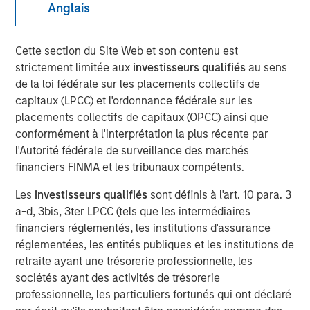
Anglais
NEW YORK – April 01, 2024
Cette section du Site Web et son contenu est
strictement limitée aux
investisseurs qualifiés
au sens
Morgan Stanley Investment Management (“MSIM”),
de la loi fédérale sur les placements collectifs de
through investment funds managed by Morgan Stanley
capitaux (LPCC) et l'ordonnance fédérale sur les
Infrastructure Partners (“MSIP”), a private infrastructure
placements collectifs de capitaux (OPCC) ainsi que
investment platform within MSIM, today announced it has
conformément à l'interprétation la plus récente par
provided an unsecured term loan to The Pasha Group
l'Autorité fédérale de surveillance des marchés
(“Pasha” or the “Company”), a family-owned maritime
financiers FINMA et les tribunaux compétents.
transportation company, to support continued
infrastructure investment in the Hawaii trade.
Les
investisseurs qualifiés
sont définis à l'art. 10 para. 3
a-d, 3bis, 3ter LPCC (tels que les intermédiaires
Comprised of multiple business lines, the Company’s
financiers réglementés, les institutions d'assurance
largest segment is Pasha Hawaii, an ocean freight and
réglementées, les entités publiques et les institutions de
automobile shipping business operating in the U.S. West
retraite ayant une trésorerie professionnelle, les
Coast-Hawaii shipping market. Pasha Hawaii provides
sociétés ayant des activités de trésorerie
critical transportation infrastructure required to support
professionnelle, les particuliers fortunés qui ont déclaré
Hawaii’s population, featuring state-of-the-art vessels