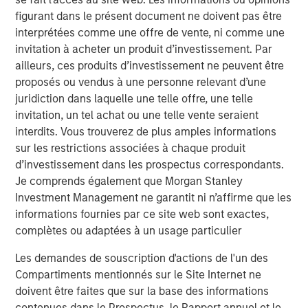
cycle aeroderivative gas turbines capable of rapidly
figurant dans le présent document ne doivent pas être
starting and following electricity demand as a peaking
interprétées comme une offre de vente, ni comme une
resource.
invitation à acheter un produit d’investissement. Par
ailleurs, ces produits d’investissement ne peuvent être
The transaction is expected to close in the third quarter
proposés ou vendus à une personne relevant d’une
of 2026, subject to customary closing conditions and
juridiction dans laquelle une telle offre, une telle
regulatory approvals. Jefferies LLC served as lead
invitation, un tel achat ou une telle vente seraient
financial advisor to MSIP.
interdits. Vous trouverez de plus amples informations
About Morgan Stanley Infrastructure Partners
sur les restrictions associées à chaque produit
Morgan Stanley Infrastructure Partners (“MSIP”) is a
d’investissement dans les prospectus correspondants.
leading global private infrastructure investment platform
Je comprends également que Morgan Stanley
with approximately $17 billion in assets under
Investment Management ne garantit ni n’affirme que les
management since inception. Founded in 2006, MSIP has
informations fournies par ce site web sont exactes,
invested in a diverse portfolio of over 40 investments
complètes ou adaptées à un usage particulier
across transport, digital infrastructure, energy transition
Les demandes de souscription d'actions de l'un des
and utilities. MSIP targets assets that provide essential
Compartiments mentionnés sur le Site Internet ne
public goods and services with the potential for value
doivent être faites que sur la base des informations
creation through active asset management. For further
contenues dans le Prospectus, le Rapport annuel et le