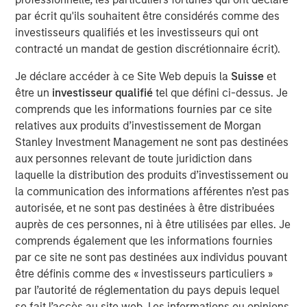
City, Bayonne has demonstrated exceptional operational
par écrit qu'ils souhaitent être considérés comme des
performance and plays a critical role in supporting New
investisseurs qualifiés et les investisseurs qui ont
York’s grid reliability,” said Dan Barbosa, Executive
contracté un mandat de gestion discrétionnaire écrit).
Director at Morgan Stanley Infrastructure Partners.
Je déclare accéder à ce Site Web depuis la
Suisse
et
“Bayonne exemplifies MSIP’s approach to enhancing
être un
investisseur qualifié
tel que défini ci-dessus. Je
asset quality and resilience through active operational
comprends que les informations fournies par ce site
and commercial management,” said Chris Ortega,
relatives aux produits d’investissement de Morgan
Managing Director and Head of Americas at Morgan
Stanley Investment Management ne sont pas destinées
Stanley Infrastructure Partners.
aux personnes relevant de toute juridiction dans
laquelle la distribution des produits d’investissement ou
Bayonne Energy Center is a 660-megawatt dual-fuel
la communication des informations afférentes n’est pas
generating facility serving the five boroughs of New York
autorisée, et ne sont pas destinées à être distribuées
City or what is referred to as NYISO Zone J, one of 11
auprès de ces personnes, ni à être utilisées par elles. Je
geographic "load zones" managed by the New York
comprends également que les informations fournies
Independent System Operator (NYISO) to maintain the
par ce site ne sont pas destinées aux individus pouvant
reliability of the state's bulk power grid and administer
être définis comme des « investisseurs particuliers »
wholesale electricity markets. Bayonne was
par l’autorité de réglementation du pays depuis lequel
commissioned in 2012 and is comprised of 10 simple-
se fait l’accès au site web. Les informations ou opinions