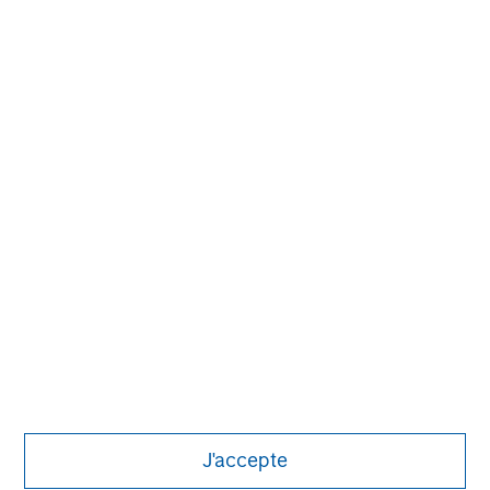
MSIM Spokesperson
Chris Ortega
Managing Director
J'accepte