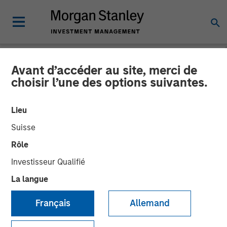
Avant d’accéder au site, merci de
NEWSROOM
choisir l’une des options suivantes.
Morgan Stanley
Lieu
Infrastructure Partners
Suisse
Agrees to Sell Bayonne
Rôle
Energy Center
Investisseur Qualifié
La langue
17 MARS 2026
Français
Allemand