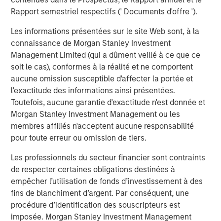
information about Morgan Stanley Infrastructure
Rapport semestriel respectifs (' Documents d'offre ').
Partners, please visit
www.morganstanley.com/im/infrastructurepartners
.
Les informations présentées sur le site Web sont, à la
connaissance de Morgan Stanley Investment
About Morgan Stanley Investment Management
Management Limited (qui a dûment veillé à ce que ce
Morgan Stanley Investment Management, together with
soit le cas), conformes à la réalité et ne comportent
its investment advisory affiliates, has more than 1,400
aucune omission susceptible d'affecter la portée et
investment professionals around the world and $1.9
l'exactitude des informations ainsi présentées.
trillion in assets under management or supervision as of
Toutefois, aucune garantie d'exactitude n'est donnée et
December 31, 2025. Morgan Stanley Investment
Morgan Stanley Investment Management ou les
Management strives to provide outstanding long-term
membres affiliés n'acceptent aucune responsabilité
investment performance, service, and a comprehensive
pour toute erreur ou omission de tiers.
suite of investment management solutions to a diverse
Les professionnels du secteur financier sont contraints
client base, which includes governments, institutions,
de respecter certaines obligations destinées à
corporations and individuals worldwide. For further
empêcher l’utilisation de fonds d’investissement à des
information about Morgan Stanley Investment
fins de blanchiment d’argent. Par conséquent, une
Management, please visit
www.morganstanley.com/im
.
procédure d’identification des souscripteurs est
About Morgan Stanley
imposée. Morgan Stanley Investment Management