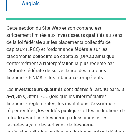
Anglais
NEW YORK – March 17, 2026
Cette section du Site Web et son contenu est
Morgan Stanley Investment Management (MSIM), through
strictement limitée aux
investisseurs qualifiés
au sens
investment funds managed by Morgan Stanley
de la loi fédérale sur les placements collectifs de
Infrastructure Partners (MSIP), its private infrastructure
capitaux (LPCC) et l'ordonnance fédérale sur les
investment platform, today announced it has agreed to
placements collectifs de capitaux (OPCC) ainsi que
sell its ownership stake in Thermal Bayonne Holdings,
conformément à l'interprétation la plus récente par
LLC (Bayonne Energy Center or Bayonne) to Jupiter
l'Autorité fédérale de surveillance des marchés
Energy Investor, LLC.
financiers FINMA et les tribunaux compétents.
Located in Bayonne, New Jersey, Bayonne Energy Center
Les
investisseurs qualifiés
sont définis à l'art. 10 para. 3
supplies electricity, capacity, and ancillary services
a-d, 3bis, 3ter LPCC (tels que les intermédiaires
exclusively to New York City via a dedicated subsea cable
financiers réglementés, les institutions d'assurance
system. MSIP acquired the generating facility in 2018 and
réglementées, les entités publiques et les institutions de
has since managed the plant through its power asset
retraite ayant une trésorerie professionnelle, les
management platform TigerGenCo.
sociétés ayant des activités de trésorerie
“As the newest dispatchable generator serving New York
professionnelle, les particuliers fortunés qui ont déclaré