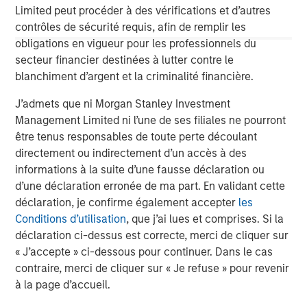
Limited peut procéder à des vérifications et d’autres
Morgan Stanley (NYSE: MS) is a leading global financial
contrôles de sécurité requis, afin de remplir les
services firm providing a wide range of investment
obligations en vigueur pour les professionnels du
banking, securities, wealth management and investment
secteur financier destinées à lutter contre le
management services. With offices in 42 countries, the
blanchiment d’argent et la criminalité financière.
Firm’s employees serve clients worldwide including
corporations, governments, institutions and individuals.
J’admets que ni Morgan Stanley Investment
For further information about Morgan Stanley, please visit
Management Limited ni l’une de ses filiales ne pourront
www.morganstanley.com
.
être tenus responsables de toute perte découlant
directement ou indirectement d’un accès à des
Morgan Stanley Infrastructure Partners
informations à la suite d’une fausse déclaration ou
d’une déclaration erronée de ma part. En validant cette
Morgan Stanley Infrastructure Partners invests in a
déclaration, je confirme également accepter
les
diverse range of infrastructure assets predominantly
Conditions d’utilisation
, que j’ai lues et comprises. Si la
located in OECD countries. The team seeks to create
déclaration ci-dessus est correcte, merci de cliquer sur
value through active asset management and operational
« J’accepte » ci-dessous pour continuer. Dans le cas
improvements.
contraire, merci de cliquer sur « Je refuse » pour revenir
à la page d’accueil.