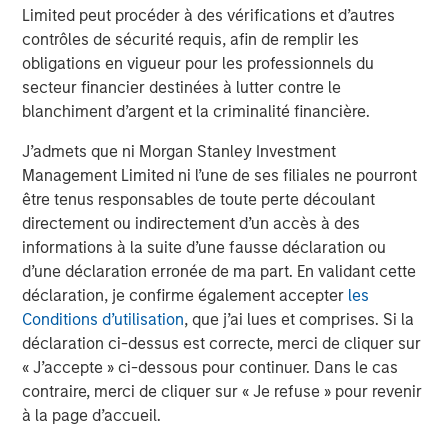
www.morganstanley.com/im
.
Limited peut procéder à des vérifications et d’autres
contrôles de sécurité requis, afin de remplir les
About Morgan Stanley
obligations en vigueur pour les professionnels du
secteur financier destinées à lutter contre le
Morgan Stanley (NYSE: MS) is a leading global financial
blanchiment d’argent et la criminalité financière.
services firm providing a wide range of investment
banking, securities, wealth management and investment
J’admets que ni Morgan Stanley Investment
management services. With offices in 42 countries, the
Management Limited ni l’une de ses filiales ne pourront
Firm's employees serve clients worldwide including
être tenus responsables de toute perte découlant
corporations, governments, institutions and individuals.
directement ou indirectement d’un accès à des
For more information about Morgan Stanley, please visit
informations à la suite d’une fausse déclaration ou
www.morganstanley.com
.
d’une déclaration erronée de ma part. En validant cette
déclaration, je confirme également accepter
les
Conditions d’utilisation
, que j’ai lues et comprises. Si la
déclaration ci-dessus est correcte, merci de cliquer sur
« J’accepte » ci-dessous pour continuer. Dans le cas
contraire, merci de cliquer sur « Je refuse » pour revenir
Risk Considerations
à la page d’accueil.
The Fund may be impacted by movements in the