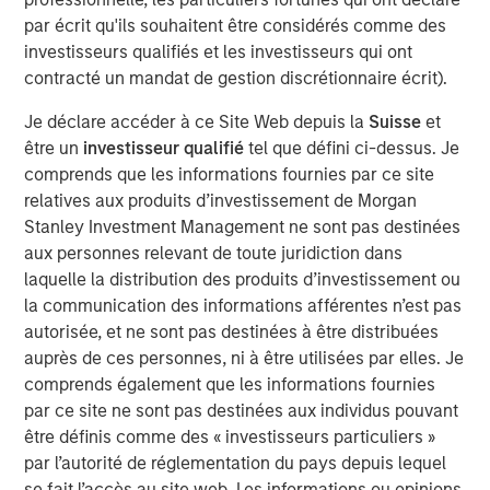
often underrepresented in traditional core portfolios. The
par écrit qu'ils souhaitent être considérés comme des
strategy is managed by Andrew Szczurowski, Justin
investisseurs qualifiés et les investisseurs qui ont
Bourgette and Brian Shaw, portfolio managers on MSIM’s
contracté un mandat de gestion discrétionnaire écrit).
Mortgage and Securitized, High Yield and Emerging
Je déclare accéder à ce Site Web depuis la
Suisse
et
Markets Debt teams, respectively. The Strategic Income
être un
investisseur qualifié
tel que défini ci-dessus. Je
Fund is managed by the same team that manages the
comprends que les informations fournies par ce site
U.S. Eaton Vance Strategic Income Fund, a U.S. registered
relatives aux produits d’investissement de Morgan
investment company.
Stanley Investment Management ne sont pas destinées
“Introducing the Strategic Income fund to the MS INVF
aux personnes relevant de toute juridiction dans
umbrella is a natural next step as we continue to expand
laquelle la distribution des produits d’investissement ou
our global fixed income footprint with a focus on
la communication des informations afférentes n’est pas
addressing investor needs,” said Vittorio Ambrogi, Head of
autorisée, et ne sont pas destinées à être distribuées
International Wealth and Global Head of Financial
auprès de ces personnes, ni à être utilisées par elles. Je
Institutions at Morgan Stanley Investment Management.
comprends également que les informations fournies
“We believe that this fund brings together the best
par ce site ne sont pas destinées aux individus pouvant
investment ideas sourced from across our established
être définis comme des « investisseurs particuliers »
and deeply resourced global fixed income platform and
par l’autorité de réglementation du pays depuis lequel
considers changing market dynamics like heightened
se fait l’accès au site web. Les informations ou opinions