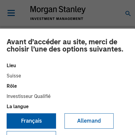
Avant d’accéder au site, merci de
NEWSROOM
choisir l’une des options suivantes.
Morgan Stanley Investment
Lieu
Management debuts
Suisse
Strategic Income strategy
Rôle
in international
Investisseur Qualifié
marketplace
La langue
Français
Allemand
07 MAI 2026