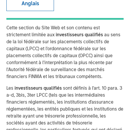
Anglais
Cette section du Site Web et son contenu est
LONDON
— May 7, 2026
strictement limitée aux
investisseurs qualifiés
au sens
Morgan Stanley Investment Management (MSIM) today
de la loi fédérale sur les placements collectifs de
announced the global launch of Morgan Stanley
capitaux (LPCC) et l'ordonnance fédérale sur les
Investment Funds’ (MS INVF) Strategic Income Fund sub-
placements collectifs de capitaux (OPCC) ainsi que
fund (Strategic Income Fund), a flexible, multi-sector
conformément à l'interprétation la plus récente par
strategy that focuses on fixed income plus sectors and
l'Autorité fédérale de surveillance des marchés
expands investor access to MSIM’s extensive global fixed
financiers FINMA et les tribunaux compétents.
income investment capabilities. Strategic Income Fund is
Les
investisseurs qualifiés
sont définis à l'art. 10 para. 3
currently registered in France, Germany, Italy, Ireland,
a-d, 3bis, 3ter LPCC (tels que les intermédiaires
Japan, Luxemburg, Singapore, Spain, Switzerland and the
financiers réglementés, les institutions d'assurance
United Kingdom.
réglementées, les entités publiques et les institutions de
MS INVF Strategic Income Fund seeks to provide
retraite ayant une trésorerie professionnelle, les
diversified exposure to a broad spectrum of global fixed
sociétés ayant des activités de trésorerie
income sectors with a focus on certain sectors that are
professionnelle, les particuliers fortunés qui ont déclaré