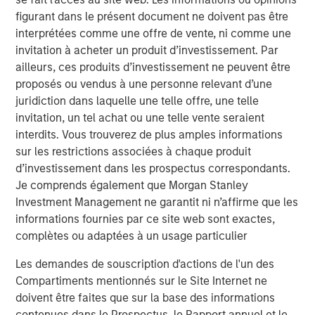
volatility, ongoing geopolitical risks and inflationary
figurant dans le présent document ne doivent pas être
concerns.”
interprétées comme une offre de vente, ni comme une
invitation à acheter un produit d’investissement. Par
The Strategic Income Fund seeks to provide an attractive
ailleurs, ces produits d’investissement ne peuvent être
rate of total return, measured in U.S. dollars, through
proposés ou vendus à une personne relevant d’une
investments in a range of fixed income securities,
juridiction dans laquelle une telle offre, une telle
including securitized instruments, corporate and
invitation, un tel achat ou une telle vente seraient
government bonds located anywhere in the world,
interdits. Vous trouverez de plus amples informations
including emerging markets and frontier markets, and in
sur les restrictions associées à chaque produit
currencies.
d’investissement dans les prospectus correspondants.
Je comprends également que Morgan Stanley
“Active management and flexibility are critical to our
Investment Management ne garantit ni n’affirme que les
investment philosophy and together provide the
informations fournies par ce site web sont exactes,
opportunity to study broader trends playing out across
complètes ou adaptées à un usage particulier
markets and build a diversified portfolio that adapts as
the market changes," said Szczurowski, who also serves
Les demandes de souscription d'actions de l'un des
as co-head of MSIM’s Mortgage and Securitized
Compartiments mentionnés sur le Site Internet ne
investment team. “Strategic Income Fund aims to add
doivent être faites que sur la base des informations
risk-adjusted value by seeking to offer investors lower
contenues dans le Prospectus, le Rapport annuel et le