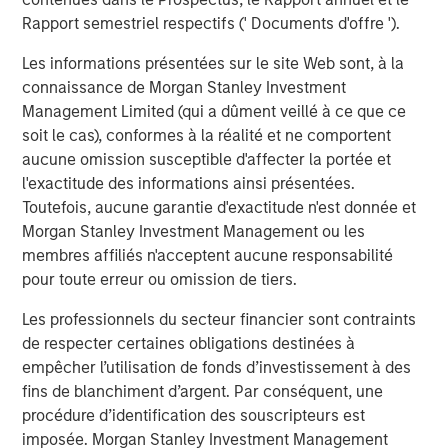
volatility and targeted exposure to opportunities
Rapport semestriel respectifs (' Documents d'offre ').
unearthed by market dislocations with a focus on ‘plus’
sectors, which are often underrepresented in traditional,
Les informations présentées sur le site Web sont, à la
core fixed income portfolios.”
connaissance de Morgan Stanley Investment
Management Limited (qui a dûment veillé à ce que ce
About Morgan Stanley Investment Management
soit le cas), conformes à la réalité et ne comportent
aucune omission susceptible d'affecter la portée et
Morgan Stanley Investment Management, together with
l'exactitude des informations ainsi présentées.
its investment advisory affiliates, has more than 1,300
Toutefois, aucune garantie d'exactitude n'est donnée et
investment professionals around the world and $1.9
Morgan Stanley Investment Management ou les
trillion in assets under management or supervision as of
membres affiliés n'acceptent aucune responsabilité
March 31, 2026. Morgan Stanley Investment Management
pour toute erreur ou omission de tiers.
strives to provide outstanding long-term investment
performance, service, and a comprehensive suite of
Les professionnels du secteur financier sont contraints
investment management solutions to a diverse client
de respecter certaines obligations destinées à
base, which includes governments, institutions,
empêcher l’utilisation de fonds d’investissement à des
corporations and individuals worldwide. For further
fins de blanchiment d’argent. Par conséquent, une
information about Morgan Stanley Investment
procédure d’identification des souscripteurs est
Management, please visit
imposée. Morgan Stanley Investment Management