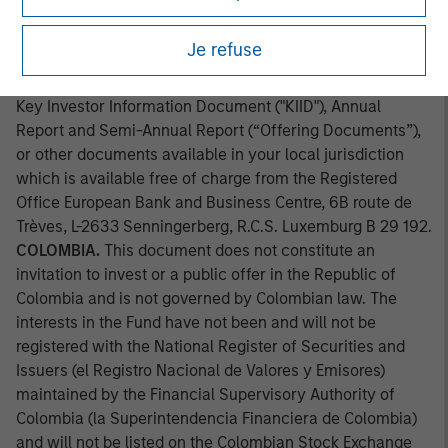
approved by the Comission Clasificadora de Riesgo en
Chile. Applications for shares in the sub-fund mentioned
Je refuse
herein should not be made without first consulting the
current Prospectus, Key Information Document (“KID”) or
Key Investor Information Document ("KIID"), Annual
Report and Semi-Annual Report (“Offering Documents”),
or other documents available in your local jurisdiction
which is available free of charge from the Registered
Office European Bank and Business Centre, 6B route de
Trèves, L-2633 Senningerberg, R.C.S. Luxemburg B 29 192.
COLOMBIA.
This document does not constitute an
invitation to invest or a public offer in the Republic of
Colombia and is not governed by Colombian law. The
interests in the Fund have not been and will not be
registered with the National Register of Securities and
Issuers (el Registro Nacional de Valores y Emisores)
maintained by the Financial Supervisory Authority of
Colombia (la Superintendencia Financiera de Colombia)
and will not be listed on the Colombian Stock Exchange