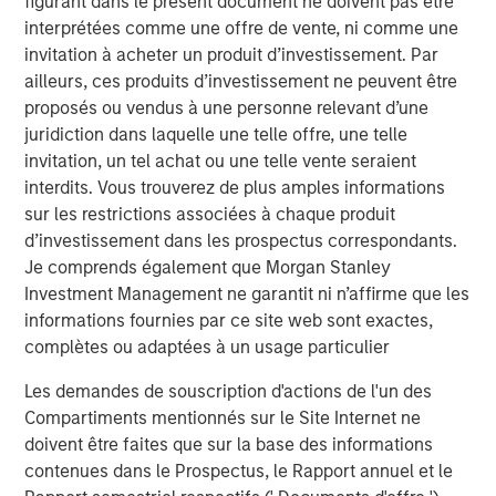
figurant dans le présent document ne doivent pas être
drive efficiency in their completion operations. We are
interprétées comme une offre de vente, ni comme une
very excited to grow this business.”
invitation à acheter un produit d’investissement. Par
John Moon, Managing Director and Head of Morgan
ailleurs, ces produits d’investissement ne peuvent être
Stanley Energy Partners, said, “We are delighted to be
proposés ou vendus à une personne relevant d’une
partnering with Catalyst to grow the Company into a
juridiction dans laquelle une telle offre, une telle
leading provider of high-end pressure pumping services.
invitation, un tel achat ou une telle vente seraient
We believe this is a compelling opportunity for us to
interdits. Vous trouverez de plus amples informations
invest alongside an experienced management team to
sur les restrictions associées à chaque produit
build a leading energy services business across the most
d’investissement dans les prospectus correspondants.
attractive oil and gas basins in the United States.”
Je comprends également que Morgan Stanley
Investment Management ne garantit ni n’affirme que les
Logan Burt, Executive Director of Morgan Stanley Energy
informations fournies par ce site web sont exactes,
Partners, added, “The current operating environment
complètes ou adaptées à un usage particulier
requires the deployment of advanced equipment and an
innovative, cost-effective approach to well completions.
Les demandes de souscription d'actions de l'un des
We are thrilled to be partnering with Bobby and Seth to
Compartiments mentionnés sur le Site Internet ne
deliver that differentiated service offering and grow
doivent être faites que sur la base des informations
Catalyst into an industry leader.”
contenues dans le Prospectus, le Rapport annuel et le