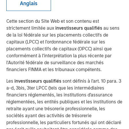
Anglais
MIDLAND, TX — August 20, 2018
Cette section du Site Web et son contenu est
strictement limitée aux
investisseurs qualifiés
au sens
Investment funds managed by Morgan Stanley Energy
de la loi fédérale sur les placements collectifs de
Partners (collectively, “MSEP”), part of Morgan Stanley
capitaux (LPCC) et l'ordonnance fédérale sur les
Investment Management, and Midland, Texas-based
placements collectifs de capitaux (OPCC) ainsi que
Catalyst Energy Services LLC (“Catalyst” or the
conformément à l'interprétation la plus récente par
“Company”) announced today a strategic partnership
l'Autorité fédérale de surveillance des marchés
whereby MSEP has made a majority equity investment in
financiers FINMA et les tribunaux compétents.
Catalyst to support the growth of the Company’s pressure
pumping and other complementary services in premier
Les
investisseurs qualifiés
sont définis à l'art. 10 para. 3
U.S. oil and gas basins. Proceeds from MSEP’s investment
a-d, 3bis, 3ter LPCC (tels que les intermédiaires
will be used to purchase state-of-the-art Tier IV pressure
financiers réglementés, les institutions d'assurance
pumping equipment specifically designed to maximize
réglementées, les entités publiques et les institutions de
pumping efficiency and meet the needs of E&P
retraite ayant une trésorerie professionnelle, les
customers’ modern completion designs.
sociétés ayant des activités de trésorerie
professionnelle, les particuliers fortunés qui ont déclaré
The partnership with MSEP provides the Company with