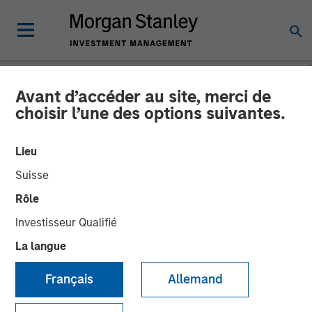
Avant d’accéder au site, merci de
NEWSROOM
choisir l’une des options suivantes.
Morgan Stanley Energy
Lieu
Partners and Catalyst
Suisse
Energy Services Announce
Rôle
Strategic Partnership
Investisseur Qualifié
La langue
20 AOÛT 2018
Français
Allemand