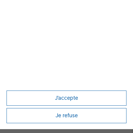
David N. Miller
Managing Director
John Moon
Managing Director
Logan Burt
Managing Director
J'accepte
Je refuse