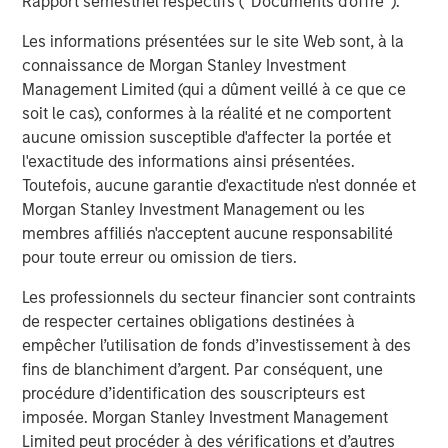
Rapport semestriel respectifs (' Documents d'offre ').
About Catalyst Energy Services
Les informations présentées sur le site Web sont, à la
connaissance de Morgan Stanley Investment
Headquartered in Midland, Texas, Catalyst Energy
Management Limited (qui a dûment veillé à ce que ce
Services provides pressure pumping and other
soit le cas), conformes à la réalité et ne comportent
complementary services to upstream producers in
aucune omission susceptible d'affecter la portée et
premier U.S. oil and gas basins. For further information
l'exactitude des informations ainsi présentées.
about Catalyst, please visit
Toutefois, aucune garantie d'exactitude n'est donnée et
www.catalystenergyservices.com
.
Morgan Stanley Investment Management ou les
membres affiliés n'acceptent aucune responsabilité
pour toute erreur ou omission de tiers.
About Morgan Stanley Energy Partners
Les professionnels du secteur financier sont contraints
Morgan Stanley Energy Partners, the energy-focused
de respecter certaines obligations destinées à
private equity business of Morgan Stanley Investment
empêcher l’utilisation de fonds d’investissement à des
Management, is a leading energy private equity platform
fins de blanchiment d’argent. Par conséquent, une
that makes privately negotiated equity and equity-related
procédure d’identification des souscripteurs est
investments in energy companies located primarily in
imposée. Morgan Stanley Investment Management
North America. Morgan Stanley Energy Partners pursues
Limited peut procéder à des vérifications et d’autres