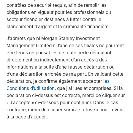
a differentiated investment strategy, focused on the
contrôles de sécurité requis, afin de remplir les
buyout and build-up of strategically attractive,
obligations en vigueur pour les professionnels du
established energy businesses across the energy value
secteur financier destinées à lutter contre le
chain in partnership with world-class management
blanchiment d’argent et la criminalité financière.
teams. For further information about Morgan Stanley
J’admets que ni Morgan Stanley Investment
Energy Partners, please visit
Management Limited ni l’une de ses filiales ne pourront
www.morganstanley.com/im/energypartners
.
être tenus responsables de toute perte découlant
directement ou indirectement d’un accès à des
informations à la suite d’une fausse déclaration ou
About Morgan Stanley Investment Management
d’une déclaration erronée de ma part. En validant cette
déclaration, je confirme également accepter
les
Morgan Stanley Investment Management, together with
Conditions d’utilisation
, que j’ai lues et comprises. Si la
its investment advisory affiliates, has more than 600
déclaration ci-dessus est correcte, merci de cliquer sur
investment professionals around the world and $474
« J’accepte » ci-dessous pour continuer. Dans le cas
billion in assets under management or supervision as of
contraire, merci de cliquer sur « Je refuse » pour revenir
June 30, 2018. Morgan Stanley Investment Management
à la page d’accueil.
strives to provide outstanding long-term investment
performance, service and a comprehensive suite of
investment management solutions to a diverse client