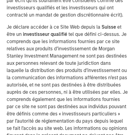
par écrit qu'ils souhaitent être considérés comme des
capital and resources to significantly expand Catalyst’s
investisseurs qualifiés et les investisseurs qui ont
equipment fleet and service offerings. In connection with
contracté un mandat de gestion discrétionnaire écrit).
MSEP’s equity investment, the Company expects to
introduce new pressure pumping and pump down
Je déclare accéder à ce Site Web depuis la
Suisse
et
equipment into the Permian Basin in 3Q 2018 with
être un
investisseur qualifié
tel que défini ci-dessus. Je
additional plans to expand its service offerings and
comprends que les informations fournies par ce site
geographic footprint to support its customers.
relatives aux produits d’investissement de Morgan
Stanley Investment Management ne sont pas destinées
Catalyst’s senior management team, led by Bobby
aux personnes relevant de toute juridiction dans
Chapman and Seth Moore, has decades of operating
laquelle la distribution des produits d’investissement ou
experience in the pressure pumping business. Bobby
la communication des informations afférentes n’est pas
Chapman, CEO of Catalyst, said, “Our partnership with
autorisée, et ne sont pas destinées à être distribuées
Morgan Stanley Energy Partners provides Catalyst with a
auprès de ces personnes, ni à être utilisées par elles. Je
strong sponsor and the world-class resources to build an
comprends également que les informations fournies
industry-leading oilfield services franchise. In light of the
par ce site ne sont pas destinées aux individus pouvant
high demands and specifications required in today’s
être définis comme des « investisseurs particuliers »
state-of-the-art completion techniques, we see a unique
par l’autorité de réglementation du pays depuis lequel
opportunity to provide our customers with the industry’s
se fait l’accès au site web. Les informations ou opinions
newest equipment and differentiated services that will