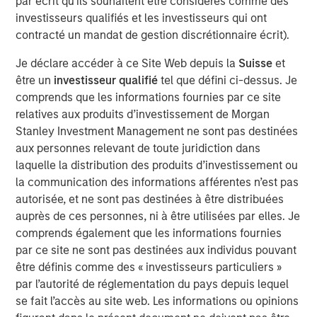
par écrit qu'ils souhaitent être considérés comme des
capital and resources to significantly expand Catalyst’s
investisseurs qualifiés et les investisseurs qui ont
equipment fleet and service offerings. In connection with
contracté un mandat de gestion discrétionnaire écrit).
MSEP’s equity investment, the Company expects to
introduce new pressure pumping and pump down
Je déclare accéder à ce Site Web depuis la
Suisse
et
equipment into the Permian Basin in 3Q 2018 with
être un
investisseur qualifié
tel que défini ci-dessus. Je
additional plans to expand its service offerings and
comprends que les informations fournies par ce site
geographic footprint to support its customers.
relatives aux produits d’investissement de Morgan
Stanley Investment Management ne sont pas destinées
Catalyst’s senior management team, led by Bobby
aux personnes relevant de toute juridiction dans
Chapman and Seth Moore, has decades of operating
laquelle la distribution des produits d’investissement ou
experience in the pressure pumping business. Bobby
la communication des informations afférentes n’est pas
Chapman, CEO of Catalyst, said, “Our partnership with
autorisée, et ne sont pas destinées à être distribuées
Morgan Stanley Energy Partners provides Catalyst with a
auprès de ces personnes, ni à être utilisées par elles. Je
strong sponsor and the world-class resources to build an
comprends également que les informations fournies
industry-leading oilfield services franchise. In light of the
par ce site ne sont pas destinées aux individus pouvant
high demands and specifications required in today’s
être définis comme des « investisseurs particuliers »
state-of-the-art completion techniques, we see a unique
par l’autorité de réglementation du pays depuis lequel
opportunity to provide our customers with the industry’s
se fait l’accès au site web. Les informations ou opinions
newest equipment and differentiated services that will