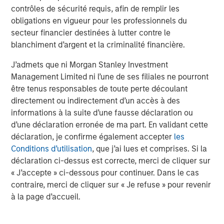
a differentiated investment strategy, focused on the
contrôles de sécurité requis, afin de remplir les
buyout and build-up of strategically attractive,
obligations en vigueur pour les professionnels du
established energy businesses across the energy value
secteur financier destinées à lutter contre le
chain in partnership with world-class management
blanchiment d’argent et la criminalité financière.
teams. For further information about Morgan Stanley
J’admets que ni Morgan Stanley Investment
Energy Partners, please visit
Management Limited ni l’une de ses filiales ne pourront
www.morganstanley.com/im/energypartners
.
être tenus responsables de toute perte découlant
directement ou indirectement d’un accès à des
informations à la suite d’une fausse déclaration ou
About Morgan Stanley Investment Management
d’une déclaration erronée de ma part. En validant cette
déclaration, je confirme également accepter
les
Morgan Stanley Investment Management, together with
Conditions d’utilisation
, que j’ai lues et comprises. Si la
its investment advisory affiliates, has more than 600
déclaration ci-dessus est correcte, merci de cliquer sur
investment professionals around the world and $474
« J’accepte » ci-dessous pour continuer. Dans le cas
billion in assets under management or supervision as of
contraire, merci de cliquer sur « Je refuse » pour revenir
June 30, 2018. Morgan Stanley Investment Management
à la page d’accueil.
strives to provide outstanding long-term investment
performance, service and a comprehensive suite of
investment management solutions to a diverse client