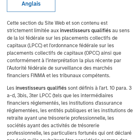
Anglais
MIDLAND, TX — August 20, 2018
Cette section du Site Web et son contenu est
strictement limitée aux
investisseurs qualifiés
au sens
Investment funds managed by Morgan Stanley Energy
de la loi fédérale sur les placements collectifs de
Partners (collectively, “MSEP”), part of Morgan Stanley
capitaux (LPCC) et l'ordonnance fédérale sur les
Investment Management, and Midland, Texas-based
placements collectifs de capitaux (OPCC) ainsi que
Catalyst Energy Services LLC (“Catalyst” or the
conformément à l'interprétation la plus récente par
“Company”) announced today a strategic partnership
l'Autorité fédérale de surveillance des marchés
whereby MSEP has made a majority equity investment in
financiers FINMA et les tribunaux compétents.
Catalyst to support the growth of the Company’s pressure
pumping and other complementary services in premier
Les
investisseurs qualifiés
sont définis à l'art. 10 para. 3
U.S. oil and gas basins. Proceeds from MSEP’s investment
a-d, 3bis, 3ter LPCC (tels que les intermédiaires
will be used to purchase state-of-the-art Tier IV pressure
financiers réglementés, les institutions d'assurance
pumping equipment specifically designed to maximize
réglementées, les entités publiques et les institutions de
pumping efficiency and meet the needs of E&P
retraite ayant une trésorerie professionnelle, les
customers’ modern completion designs.
sociétés ayant des activités de trésorerie
professionnelle, les particuliers fortunés qui ont déclaré
The partnership with MSEP provides the Company with