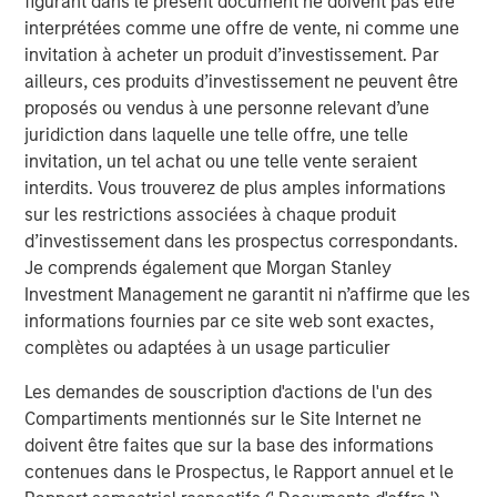
figurant dans le présent document ne doivent pas être
drive efficiency in their completion operations. We are
interprétées comme une offre de vente, ni comme une
very excited to grow this business.”
invitation à acheter un produit d’investissement. Par
John Moon, Managing Director and Head of Morgan
ailleurs, ces produits d’investissement ne peuvent être
Stanley Energy Partners, said, “We are delighted to be
proposés ou vendus à une personne relevant d’une
partnering with Catalyst to grow the Company into a
juridiction dans laquelle une telle offre, une telle
leading provider of high-end pressure pumping services.
invitation, un tel achat ou une telle vente seraient
We believe this is a compelling opportunity for us to
interdits. Vous trouverez de plus amples informations
invest alongside an experienced management team to
sur les restrictions associées à chaque produit
build a leading energy services business across the most
d’investissement dans les prospectus correspondants.
attractive oil and gas basins in the United States.”
Je comprends également que Morgan Stanley
Investment Management ne garantit ni n’affirme que les
Logan Burt, Executive Director of Morgan Stanley Energy
informations fournies par ce site web sont exactes,
Partners, added, “The current operating environment
complètes ou adaptées à un usage particulier
requires the deployment of advanced equipment and an
innovative, cost-effective approach to well completions.
Les demandes de souscription d'actions de l'un des
We are thrilled to be partnering with Bobby and Seth to
Compartiments mentionnés sur le Site Internet ne
deliver that differentiated service offering and grow
doivent être faites que sur la base des informations
Catalyst into an industry leader.”
contenues dans le Prospectus, le Rapport annuel et le