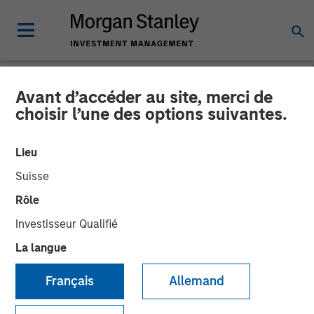
Avant d’accéder au site, merci de
NEWSROOM
choisir l’une des options suivantes.
Morgan Stanley Energy
Lieu
Partners and Catalyst
Suisse
Energy Services Announce
Rôle
Strategic Partnership
Investisseur Qualifié
La langue
20 AOÛT 2018
Français
Allemand