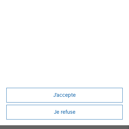
David N. Miller
Managing Director
John Moon
Managing Director
Logan Burt
Managing Director
J'accepte
Je refuse