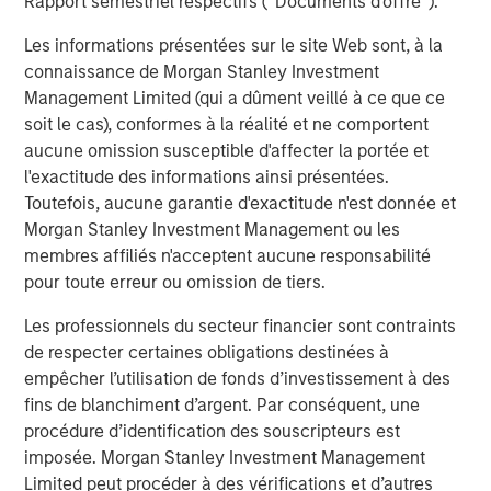
Rapport semestriel respectifs (' Documents d'offre ').
About Catalyst Energy Services
Les informations présentées sur le site Web sont, à la
connaissance de Morgan Stanley Investment
Headquartered in Midland, Texas, Catalyst Energy
Management Limited (qui a dûment veillé à ce que ce
Services provides pressure pumping and other
soit le cas), conformes à la réalité et ne comportent
complementary services to upstream producers in
aucune omission susceptible d'affecter la portée et
premier U.S. oil and gas basins. For further information
l'exactitude des informations ainsi présentées.
about Catalyst, please visit
Toutefois, aucune garantie d'exactitude n'est donnée et
www.catalystenergyservices.com
.
Morgan Stanley Investment Management ou les
membres affiliés n'acceptent aucune responsabilité
pour toute erreur ou omission de tiers.
About Morgan Stanley Energy Partners
Les professionnels du secteur financier sont contraints
Morgan Stanley Energy Partners, the energy-focused
de respecter certaines obligations destinées à
private equity business of Morgan Stanley Investment
empêcher l’utilisation de fonds d’investissement à des
Management, is a leading energy private equity platform
fins de blanchiment d’argent. Par conséquent, une
that makes privately negotiated equity and equity-related
procédure d’identification des souscripteurs est
investments in energy companies located primarily in
imposée. Morgan Stanley Investment Management
North America. Morgan Stanley Energy Partners pursues
Limited peut procéder à des vérifications et d’autres