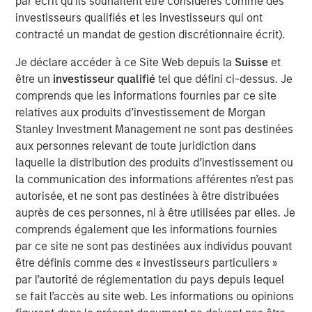
par écrit qu'ils souhaitent être considérés comme des
most crucial to leading, transforming and growing
investisseurs qualifiés et les investisseurs qui ont
modern enterprises. Membership is by invitation only.
contracté un mandat de gestion discrétionnaire écrit).
Management, who have been with the company since
Je déclare accéder à ce Site Web depuis la
Suisse
et
inception and rolled a substantial amount of their
être un
investisseur qualifié
tel que défini ci-dessus. Je
proceeds in this transaction, chose MSCP after a robust
comprends que les informations fournies par ce site
process given (i) the value-added partnership approach,
relatives aux produits d’investissement de Morgan
(ii) strong track record of growing middle market
Stanley Investment Management ne sont pas destinées
businesses and (iii) the ability to access the global
aux personnes relevant de toute juridiction dans
resources and relationships of Morgan Stanley.
laquelle la distribution des produits d’investissement ou
la communication des informations afférentes n’est pas
Adam Shaw, Managing Director of Morgan Stanley
autorisée, et ne sont pas destinées à être distribuées
Capital Partners, said, “We are excited to partner with
auprès de ces personnes, ni à être utilisées par elles. Je
World 50 and its talented management team as they
comprends également que les informations fournies
continue to build the premier peer-to-peer platform for
par ce site ne sont pas destinées aux individus pouvant
business executives. The Company’s consistent track
être définis comme des « investisseurs particuliers »
record of exceptional growth and leading culture are a
par l’autorité de réglementation du pays depuis lequel
testament to what David and the team at World 50 have
se fait l’accès au site web. Les informations ou opinions
built.”