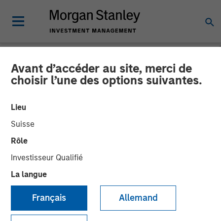
Avant d’accéder au site, merci de
NEWSROOM
choisir l’une des options suivantes.
Morgan Stanley Capital
Lieu
Partners Completes
Suisse
Investment in World 50
Rôle
Investisseur Qualifié
05 FÉVRIER 2020
La langue
Français
Allemand