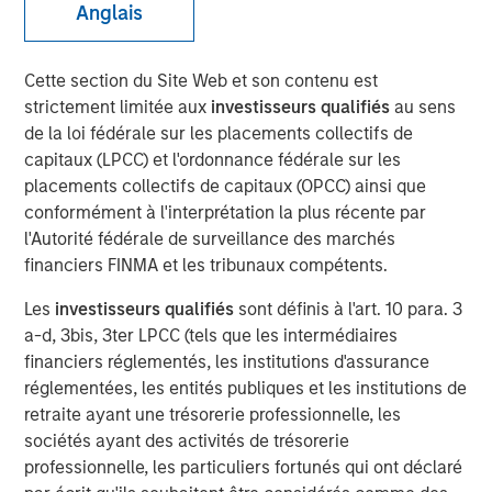
Anglais
NEW YORK, NY — February 5, 2020
Investment funds managed by Morgan Stanley Capital
Cette section du Site Web et son contenu est
Partners (“MSCP”), the middle market focused private
strictement limitée aux
investisseurs qualifiés
au sens
equity team within Morgan Stanley Investment
de la loi fédérale sur les placements collectifs de
Management, announced recently that they have
capitaux (LPCC) et l'ordonnance fédérale sur les
completed an investment in World 50, Inc. (“World 50” or
placements collectifs de capitaux (OPCC) ainsi que
the “Company”). MSCP partnered with the current
conformément à l'interprétation la plus récente par
management, led by CEO David Wilkie, who will remain
l'Autorité fédérale de surveillance des marchés
CEO and continue to drive organic growth and
financiers FINMA et les tribunaux compétents.
acquisitions during the investment.
Les
investisseurs qualifiés
sont définis à l'art. 10 para. 3
Headquartered in Atlanta, GA, World 50 is a provider of
a-d, 3bis, 3ter LPCC (tels que les intermédiaires
private peer communities that enable over 1,700 senior
financiers réglementés, les institutions d'assurance
level executives at globally respected organizations to
réglementées, les entités publiques et les institutions de
discover better ideas, share valuable experiences and
retraite ayant une trésorerie professionnelle, les
build relationships with true peers. Executives at the
sociétés ayant des activités de trésorerie
world’s leading companies trust World 50 to facilitate
professionnelle, les particuliers fortunés qui ont déclaré
collaboration, conversation, and counsel on the topics