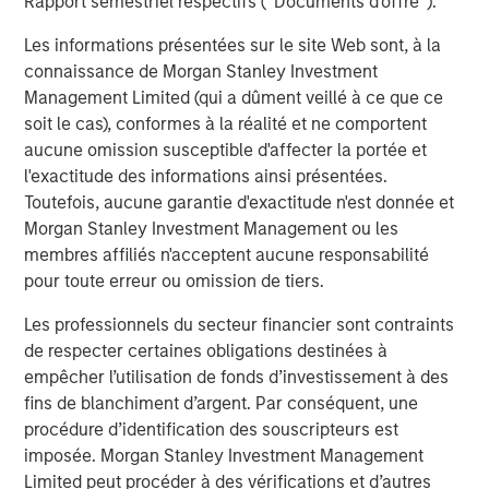
Rapport semestriel respectifs (' Documents d'offre ').
About Morgan Stanley Capital Partners
Les informations présentées sur le site Web sont, à la
Morgan Stanley Capital Partners, part of Morgan Stanley
connaissance de Morgan Stanley Investment
Investment Management, is a leading middle-market
Management Limited (qui a dûment veillé à ce que ce
private equity platform that has invested capital in a
soit le cas), conformes à la réalité et ne comportent
broad spectrum of industries for over three decades.
aucune omission susceptible d'affecter la portée et
Morgan Stanley Capital Partners focuses on privately
l'exactitude des informations ainsi présentées.
negotiated equity and equity-related investments
Toutefois, aucune garantie d'exactitude n'est donnée et
primarily in North America and seeks to create value in
Morgan Stanley Investment Management ou les
portfolio companies primarily in a series of subsectors in
membres affiliés n'acceptent aucune responsabilité
the business services, consumer, healthcare and
pour toute erreur ou omission de tiers.
industrials markets with an emphasis on driving
significant organic and acquisition growth through an
Les professionnels du secteur financier sont contraints
operationally focused approach. For further information
de respecter certaines obligations destinées à
about Morgan Stanley Capital Partners, please
empêcher l’utilisation de fonds d’investissement à des
visit
www.morganstanley.com/im/capitalpartners
.
fins de blanchiment d’argent. Par conséquent, une
procédure d’identification des souscripteurs est
About Morgan Stanley Investment Management
imposée. Morgan Stanley Investment Management
Limited peut procéder à des vérifications et d’autres