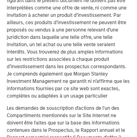
figurant dans le présent document ne doivent pas être
Jim Howland, Managing Director and Head of Portfolio
interprétées comme une offre de vente, ni comme une
Operations at Morgan Stanly Capital Partners, added, “We
invitation à acheter un produit d’investissement. Par
believe World 50 provides an unmatched experience for
ailleurs, ces produits d’investissement ne peuvent être
its members, as evidenced by its leading Net Promoter
proposés ou vendus à une personne relevant d’une
Score and incredibly high member retention. Over the
juridiction dans laquelle une telle offre, une telle
coming years we look forward to collaborating with the
invitation, un tel achat ou une telle vente seraient
management team to enhance the member connectivity,
interdits. Vous trouverez de plus amples informations
expand the Company’s geographic reach and further
sur les restrictions associées à chaque produit
leverage technology to improve the member experience.”
d’investissement dans les prospectus correspondants.
Je comprends également que Morgan Stanley
David Wilkie, Chief Executive Officer of World 50, said,
Investment Management ne garantit ni n’affirme que les
“We are excited to team up with Morgan Stanley Capital
informations fournies par ce site web sont exactes,
Partners as we enter a new phase of growth to broaden
complètes ou adaptées à un usage particulier
our networks and enrich our member experience. We are
proud of the work already accomplished and expect this
Les demandes de souscription d'actions de l'un des
new partnership to deliver significant value as we build
Compartiments mentionnés sur le Site Internet ne
upon our strong foundation of operational excellence and
doivent être faites que sur la base des informations
drive enhanced value to our members.”
contenues dans le Prospectus, le Rapport annuel et le