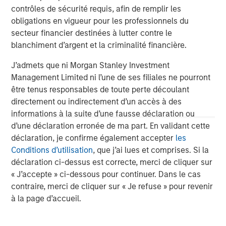
Morgan Stanley Investment Management, together with
contrôles de sécurité requis, afin de remplir les
its investment advisory affiliates, has more than 710
obligations en vigueur pour les professionnels du
investment professionals around the world and $552
secteur financier destinées à lutter contre le
billion in assets under management or supervision as of
blanchiment d’argent et la criminalité financière.
December 31, 2019. Morgan Stanley Investment
Management strives to provide outstanding long-term
J’admets que ni Morgan Stanley Investment
investment performance, service and a comprehensive
Management Limited ni l’une de ses filiales ne pourront
suite of investment management solutions to a diverse
être tenus responsables de toute perte découlant
client base, which includes governments, institutions,
directement ou indirectement d’un accès à des
corporations and individuals worldwide. For further
informations à la suite d’une fausse déclaration ou
information about Morgan Stanley Investment
d’une déclaration erronée de ma part. En validant cette
Management, please visit
www.morganstanley.com/im
.
déclaration, je confirme également accepter
les
Conditions d’utilisation
, que j’ai lues et comprises. Si la
About Morgan Stanley
déclaration ci-dessus est correcte, merci de cliquer sur
Morgan Stanley (NYSE: MS) is a leading global financial
« J’accepte » ci-dessous pour continuer. Dans le cas
services firm providing investment banking, securities,
contraire, merci de cliquer sur « Je refuse » pour revenir
wealth management and investment management
à la page d’accueil.
services. With offices in more than 41 countries, the
Firm's employees serve clients worldwide including