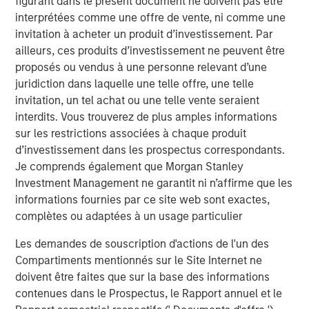
Les actifs risqués font preuve de résistance
figurant dans le présent document ne doivent pas être
interprétées comme une offre de vente, ni comme une
invitation à acheter un produit d’investissement. Par
ailleurs, ces produits d’investissement ne peuvent être
proposés ou vendus à une personne relevant d’une
juridiction dans laquelle une telle offre, une telle
invitation, un tel achat ou une telle vente seraient
Analyses mises en avant
interdits. Vous trouverez de plus amples informations
sur les restrictions associées à chaque produit
d’investissement dans les prospectus correspondants.
Je comprends également que Morgan Stanley
Investment Management ne garantit ni n’affirme que les
informations fournies par ce site web sont exactes,
complètes ou adaptées à un usage particulier
Les demandes de souscription d'actions de l'un des
Compartiments mentionnés sur le Site Internet ne
doivent être faites que sur la base des informations
contenues dans le Prospectus, le Rapport annuel et le
ARTICLE
A