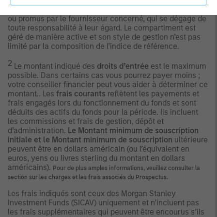
compris les marques déposées). Les produits basés sur
des indices ne sont pas recommandés, avalisés, vendus
ou promus par le fournisseur concerné, qui se dégage de
toute responsabilité à leur égard. Le compartiment est
géré de manière active et son style de gestion n’est pas
limité par la composition de l’indice de référence.
2
Le montant indiqué des
droits d’entrée
est le maximum
possible. Dans certains cas vous pourrez payer moins ;
votre conseiller financier peut vous aider à déterminer ce
montant.. Les
frais courants
reflètent les payements et
frais engagés lors du fonctionnement du fonds et sont
déduits des actifs du fonds pour la période. Ils incluent
les commissions et frais de gestion, dépôt et
d’administration.
Le Montant minimum de souscription
initiale et le Montant minimum de souscription
ultérieure
peuvent être en dollars américain (ou l’équivalent en
euros, yens ou livres sterling du montant en dollars
américains).
Pour de plus amples informations, veuillez consulter la
section sur les charges et les frais associés du Prospectus.
Les frais indiqués sont ceux des Morgan Stanley
Investment Funds (SICAV) uniquement et n’incluent pas
les frais supplémentaires qui peuvent être encourus s’ils