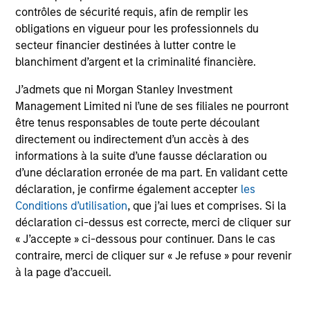
a été racheté en totalité, puis relancé à une date
contrôles de sécurité requis, afin de remplir les
ultérieure.
obligations en vigueur pour les professionnels du
secteur financier destinées à lutter contre le
Les
frais courants
reflètent les payements et frais
blanchiment d’argent et la criminalité financière.
engagés lors du fonctionnement du fonds et sont déduits
des actifs du fonds pour la période. Ils incluent les
J’admets que ni Morgan Stanley Investment
commissions et frais de gestion, dépôt et
d’administration.
Management Limited ni l’une de ses filiales ne pourront
être tenus responsables de toute perte découlant
directement ou indirectement d’un accès à des
informations à la suite d’une fausse déclaration ou
Performances calendaires
d’une déclaration erronée de ma part. En validant cette
déclaration, je confirme également accepter
les
Conditions d’utilisation
, que j’ai lues et comprises. Si la
déclaration ci-dessus est correcte, merci de cliquer sur
« J’accepte » ci-dessous pour continuer. Dans le cas
contraire, merci de cliquer sur « Je refuse » pour revenir
Profil de risque et de
à la page d’accueil.
rendement