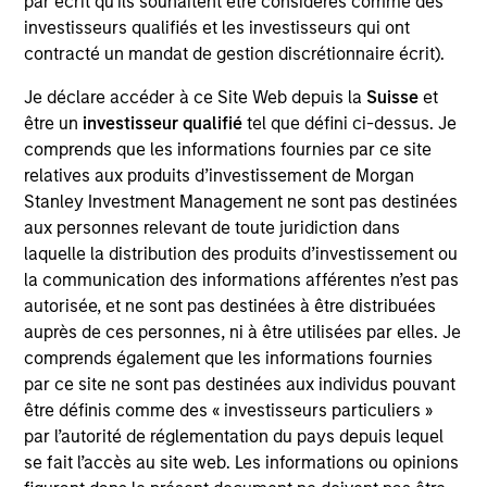
par écrit qu'ils souhaitent être considérés comme des
investisseurs qualifiés et les investisseurs qui ont
Le fonds Global Fixed Income Opportunities
contracté un mandat de gestion discrétionnaire écrit).
s'appuie sur une évaluation macroéconomique
« top-down » pour déterminer le positionnement
Je déclare accéder à ce Site Web depuis la
Suisse
et
bêta optimal du portefeuille, associée à une
être un
investisseur qualifié
tel que défini ci-dessus. Je
analyse quantitative et fondamentale « bottom-
comprends que les informations fournies par ce site
up » rigoureuse qui guide nos décisions de gestion
relatives aux produits d’investissement de Morgan
Stanley Investment Management ne sont pas destinées
active. Notre approche de la gestion d'une
aux personnes relevant de toute juridiction dans
stratégie active et flexible consiste à générer des
laquelle la distribution des produits d’investissement ou
rendements ajustés du risque attractifs en créant
la communication des informations afférentes n’est pas
un portefeuille hautement diversifié construit à
autorisée, et ne sont pas destinées à être distribuées
partir d'un large éventail d'actifs obligataires, tout
auprès de ces personnes, ni à être utilisées par elles. Je
en portant une grande attention à la corrélation
comprends également que les informations fournies
entre les classes d'actifs afin de combiner les
par ce site ne sont pas destinées aux individus pouvant
risques de façon optimale.
être définis comme des « investisseurs particuliers »
par l’autorité de réglementation du pays depuis lequel
se fait l’accès au site web. Les informations ou opinions