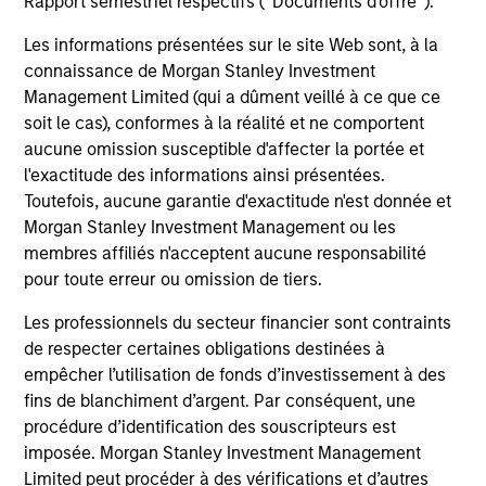
Rapport semestriel respectifs (' Documents d'offre ').
indicateur fiable des résultats futurs. Les
rendements peuvent augmenter ou diminuer en
Les informations présentées sur le site Web sont, à la
raison des fluctuations de change. Tous les
connaissance de Morgan Stanley Investment
calculs des données de performance sont basés
Management Limited (qui a dûment veillé à ce que ce
soit le cas), conformes à la réalité et ne comportent
sur une comparaison de la VL, sont exprimés nets
aucune omission susceptible d'affecter la portée et
de frais et ne prennent pas en compte les
l'exactitude des informations ainsi présentées.
commissions et coûts relatifs à l’émission et au
Toutefois, aucune garantie d'exactitude n'est donnée et
rachat de parts. La source de toutes les données
Morgan Stanley Investment Management ou les
relatives aux performances et aux indices est
membres affiliés n'acceptent aucune responsabilité
Morgan Stanley Investment Management.
Merci
pour toute erreur ou omission de tiers.
de
cliquer ici
pour obtenir des informations
Les professionnels du secteur financier sont contraints
complémentaires sur les performances et autres
de respecter certaines obligations destinées à
éléments importants, qui doivent être lus
empêcher l’utilisation de fonds d’investissement à des
attentivement.
fins de blanchiment d’argent. Par conséquent, une
procédure d’identification des souscripteurs est
Remarque :
Les chiffres de la VL ne sont pas
imposée. Morgan Stanley Investment Management
affichés dans certaines périodes lorsque le Fonds
Limited peut procéder à des vérifications et d’autres