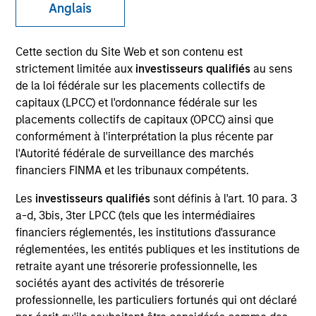
Anglais
Idées d’investissement
Cette section du Site Web et son contenu est
strictement limitée aux
investisseurs qualifiés
au sens
Ressources
de la loi fédérale sur les placements collectifs de
capitaux (LPCC) et l'ordonnance fédérale sur les
placements collectifs de capitaux (OPCC) ainsi que
conformément à l'interprétation la plus récente par
Présentation générale
l'Autorité fédérale de surveillance des marchés
financiers FINMA et les tribunaux compétents.
Les
investisseurs qualifiés
sont définis à l'art. 10 para. 3
Objectif d’Investissement
a-d, 3bis, 3ter LPCC (tels que les intermédiaires
financiers réglementés, les institutions d'assurance
réglementées, les entités publiques et les institutions de
Fournir un rendement total attrayant.
retraite ayant une trésorerie professionnelle, les
sociétés ayant des activités de trésorerie
Approche d’investissement
professionnelle, les particuliers fortunés qui ont déclaré