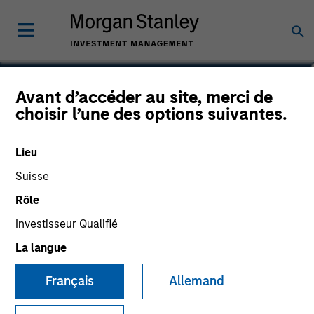
Avant d’accéder au site, merci de
Global Fixed Income
choisir l’une des options suivantes.
Opportunities Fund
Lieu
Suisse
Rôle
Communication Promotionnelle
Investisseur Qualifié
La langue
Commentaire
Français
Allemand
Informations clés pour l’investisseur
(KID)