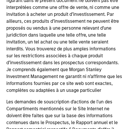
figurant dans le présent document ne doivent pas être
La valeur des investissements et les revenus qui
interprétées comme une offre de vente, ni comme une
en découlent varieront et rien ne garantit que le
invitation à acheter un produit d’investissement. Par
Fonds atteigne ses objectifs d’investissement.
ailleurs, ces produits d’investissement ne peuvent être
proposés ou vendus à une personne relevant d’une
juridiction dans laquelle une telle offre, une telle
invitation, un tel achat ou une telle vente seraient
Caractéristiques du fonds
interdits. Vous trouverez de plus amples informations
sur les restrictions associées à chaque produit
d’investissement dans les prospectus correspondants.
Je comprends également que Morgan Stanley
Investment Management ne garantit ni n’affirme que les
informations fournies par ce site web sont exactes,
complètes ou adaptées à un usage particulier
Les demandes de souscription d'actions de l'un des
V.L. et Performance
Compartiments mentionnés sur le Site Internet ne
doivent être faites que sur la base des informations
contenues dans le Prospectus, le Rapport annuel et le
Les performances passées ne sont pas un