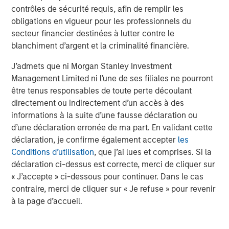
Pour la plupart des portefeuilles, les principaux canaux
contrôles de sécurité requis, afin de remplir les
de transmission resteraient probablement indirects :
obligations en vigueur pour les professionnels du
secteur financier destinées à lutter contre le
Pétrole → anticipations d’inflation → volatilité
blanchiment d’argent et la criminalité financière.
accrue des taux et durcissement des conditions
financières
J’admets que ni Morgan Stanley Investment
Management Limited ni l’une de ses filiales ne pourront
Dynamiques des devises refuges, y compris le
être tenus responsables de toute perte découlant
renforcement périodique du dollar en période de
directement ou indirectement d’un accès à des
tension
informations à la suite d’une fausse déclaration ou
d’une déclaration erronée de ma part. En validant cette
Primes de risque plus élevées pour le crédit et les
déclaration, je confirme également accepter
les
marchés émergents durant les périodes de forte
Conditions d’utilisation
, que j’ai lues et comprises. Si la
incertitude
déclaration ci-dessus est correcte, merci de cliquer sur
Notre exposition directe à la région étant limitée, nous ne
« J’accepte » ci-dessous pour continuer. Dans le cas
nous attendons pas à ce que les mouvements
contraire, merci de cliquer sur « Je refuse » pour revenir
idiosyncrasiques des pays du Moyen-Orient soient un
à la page d’accueil.
facteur dominant d’affaiblissement des portefeuilles.