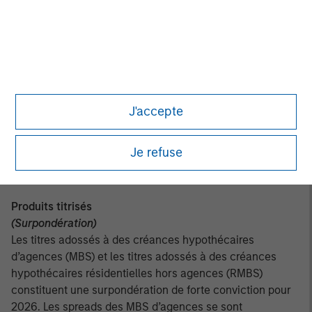
Nous prévoyons une augmentation de l’offre nette et une
dispersion croissante des performances des prêts à effet
de levier. Si la demande pour les CLO demeure un soutien
technique clé, les secteurs les plus sensibles au cycle
économique montrent des signes de tension, contrastant
avec la solidité des émetteurs des secteurs du logiciel et
J'accepte
des technologies. Compte tenu des anticipations de
baisses de taux de la Fed, nous privilégions une
exposition à taux fixe par rapport aux actifs à taux
Je refuse
variable et restons sous‑pondérés sur cette classe
d’actifs.
Produits titrisés
(Surpondération)
Les titres adossés à des créances hypothécaires
d’agences (MBS) et les titres adossés à des créances
hypothécaires résidentielles hors agences (RMBS)
constituent une surpondération de forte conviction pour
2026. Les spreads des MBS d’agences se sont