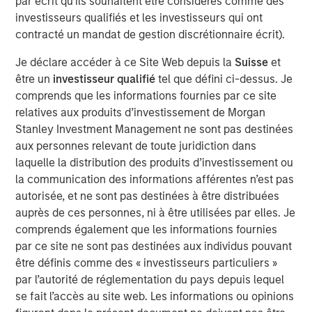
par écrit qu'ils souhaitent être considérés comme des
en fin de mois et au début du mois de mars. Les
investisseurs qualifiés et les investisseurs qui ont
représailles iraniennes ont visé les infrastructures
contracté un mandat de gestion discrétionnaire écrit).
régionales, tandis que les attaques contre des pétroliers
ont de fait fermé le détroit d’Ormuz, ce goulot
Je déclare accéder à ce Site Web depuis la
Suisse
et
d’étranglement par lequel transite environ 20 % de l’offre
être un
investisseur qualifié
tel que défini ci-dessus. Je
mondiale de pétrole.
comprends que les informations fournies par ce site
relatives aux produits d’investissement de Morgan
Historiquement, l’impact sur les marchés des chocs
Stanley Investment Management ne sont pas destinées
géopolitiques tend à s’estomper en quelques jours ou
aux personnes relevant de toute juridiction dans
semaines, sauf s’il s’accompagne de perturbations
laquelle la distribution des produits d’investissement ou
durables de l’approvisionnement en énergie. Par
la communication des informations afférentes n’est pas
conséquent, le pétrole reste le principal facteur de
autorisée, et ne sont pas destinées à être distribuées
fluctuation des marchés. La forte augmentation des prix
auprès de ces personnes, ni à être utilisées par elles. Je
du brut ces derniers jours reflète non seulement le risque
comprends également que les informations fournies
de perturbation des routes maritimes clés telles que le
par ce site ne sont pas destinées aux individus pouvant
détroit d’Ormuz, mais aussi les frappes sur les
être définis comme des « investisseurs particuliers »
infrastructures énergétiques en Arabie saoudite et au
par l’autorité de réglementation du pays depuis lequel
Qatar. Ce risque d’escalade géographique plus large et de
se fait l’accès au site web. Les informations ou opinions
dommages aux infrastructures constitue un facteur de