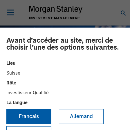
Avant d’accéder au site, merci de
choisir l’une des options suivantes.
Lieu
Suisse
Rôle
Investisseur Qualifié
La langue
GLOBAL FIXED INCOME BULLETIN
INSIGHTS
Français
Allemand
Escalade contenue