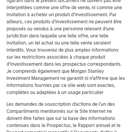
figurant dans le présent document ne doivent pas être
risque supplémentaire, au-delà de la seule perturbation
interprétées comme une offre de vente, ni comme une
du transport maritime, qui pourrait s’avérer plus durable
invitation à acheter un produit d’investissement. Par
et donc plus lourd de conséquences pour les marchés.
ailleurs, ces produits d’investissement ne peuvent être
Dans ce contexte, les implications macroéconomiques
proposés ou vendus à une personne relevant d’une
dépendent fortement de la durée du conflit. Deux grands
juridiction dans laquelle une telle offre, une telle
scénarios permettent de cerner les évolutions possibles.
invitation, un tel achat ou une telle vente seraient
interdits. Vous trouverez de plus amples informations
1) Dans un scénario de désescalade rapide, où les
sur les restrictions associées à chaque produit
tensions s’apaisent en quelques jours ou semaines et où
d’investissement dans les prospectus correspondants.
les flux énergétiques se normalisent, la prime de risque
Je comprends également que Morgan Stanley
géopolitique intégrée dans les prix du pétrole
Investment Management ne garantit ni n’affirme que les
s’estomperait probablement. Dans un tel scénario, les
informations fournies par ce site web sont exactes,
effets inflationnistes s’avéreraient sans doute
complètes ou adaptées à un usage particulier
temporaires, ce qui permettrait aux banques centrales de
passer outre le choc. Les obligations d’État retrouveraient
Les demandes de souscription d'actions de l'un des
probablement leurs caractéristiques traditionnelles de
Compartiments mentionnés sur le Site Internet ne
valeur refuge, les points morts d’inflation et les primes de
doivent être faites que sur la base des informations
terme pourraient se détendre, et la volatilité des taux
contenues dans le Prospectus, le Rapport annuel et le
reculerait vraisemblablement à mesure que les marchés