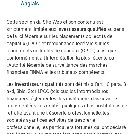
Anglais
16 MARS 2026
Cette section du Site Web et son contenu est
strictement limitée aux
investisseurs qualifiés
au sens
de la loi fédérale sur les placements collectifs de
Ce bulletin étant mensuel, l’analyse ci-dessous reflète
capitaux (LPCC) et l'ordonnance fédérale sur les
les évolutions survenues au cours du mois de février,
placements collectifs de capitaux (OPCC) ainsi que
tout en intégrant les mouvements importants sur les
conformément à l'interprétation la plus récente par
marchés au début du mois de mars, suite à l’escalade de
l'Autorité fédérale de surveillance des marchés
l’implication des États-Unis dans le conflit avec l’Iran.
financiers FINMA et les tribunaux compétents.
Nous nous intéresserons d’abord aux événements
géopolitiques récents et à leur impact sur le marché,
Les
investisseurs qualifiés
sont définis à l'art. 10 para. 3
avant de revenir sur le contexte général du marché qui a
a-d, 3bis, 3ter LPCC (tels que les intermédiaires
prévalu pendant la majeure partie du mois de février.
financiers réglementés, les institutions d'assurance
réglementées, les entités publiques et les institutions de
Une escalade géopolitique brutale en fin de période a
retraite ayant une trésorerie professionnelle, les
radicalement changé le ton du marché. Les frappes
sociétés ayant des activités de trésorerie
américaines et israéliennes contre l’Iran ont déclenché
professionnelle, les particuliers fortunés qui ont déclaré
une confrontation régionale plus large qui s’est prolongée