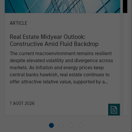
ARTICLE
A
Real Estate Midyear Outlook:
T
Constructive Amid Fluid Backdrop
St
A
The current macroenvironment remains resilient
A
despite elevated volatility and divergence across
Q
markets. As inflation and energy prices keep
p
central banks hawkish, real estate continues to
i
offer attractive relative value, supported by a
a
25% repricing, durable income streams, and
r
constrained supply. In this environment,
diversified portfolios and selective asset-level
7 AOÛT 2026
5
investing remain critical.