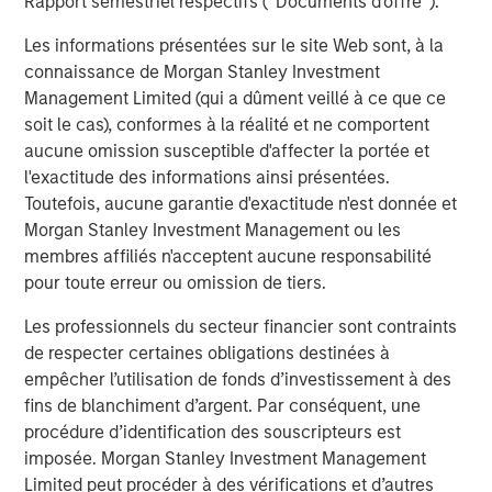
Rapport semestriel respectifs (' Documents d'offre ').
se réancreraient autour de la trajectoire de politique
Les informations présentées sur le site Web sont, à la
monétaire existante.
connaissance de Morgan Stanley Investment
2) À l’inverse, dans un scénario de conflit plus long, avec
Management Limited (qui a dûment veillé à ce que ce
des perturbations persistantes des routes de navigation
soit le cas), conformes à la réalité et ne comportent
ou des infrastructures régionales, les prix de l’énergie
aucune omission susceptible d'affecter la portée et
demeureraient probablement élevés et continueraient
l'exactitude des informations ainsi présentées.
d’alimenter les anticipations inflationnistes. Dans un tel
Toutefois, aucune garantie d'exactitude n'est donnée et
scénario, les banques centrales pourraient reporter les
Morgan Stanley Investment Management ou les
baisses de taux ou adopter une position de politique
membres affiliés n'acceptent aucune responsabilité
monétaire plus prudente, tandis que les obligations d’État
pour toute erreur ou omission de tiers.
perdraient certaines de leurs caractéristiques
Les professionnels du secteur financier sont contraints
traditionnelles de couverture. Des points morts d’inflation
de respecter certaines obligations destinées à
plus élevés, des primes de terme en hausse et une plus
empêcher l’utilisation de fonds d’investissement à des
grande volatilité sur l’ensemble des marchés de taux
fins de blanchiment d’argent. Par conséquent, une
s’accompagneraient probablement d’un élargissement
procédure d’identification des souscripteurs est
des primes de risque sur les marchés du crédit et les
imposée. Morgan Stanley Investment Management
marchés émergents.
Limited peut procéder à des vérifications et d’autres