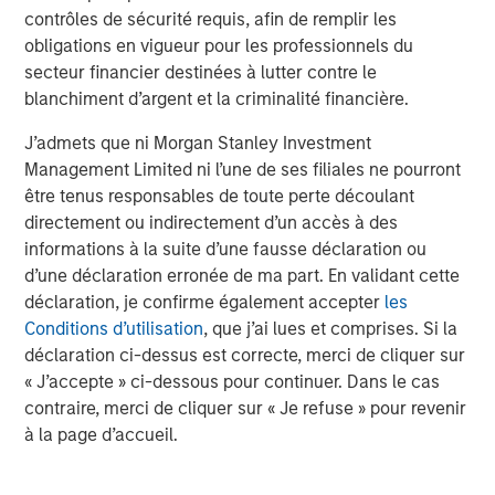
contrôles de sécurité requis, afin de remplir les
There is no assurance that a portfolio will achieve its investment
objective. Portfolios are subject to
market risk
, which is the
obligations en vigueur pour les professionnels du
possibility that the market values of securities owned by the
secteur financier destinées à lutter contre le
portfolio will decline and that the value of portfolio shares may
blanchiment d’argent et la criminalité financière.
therefore be less than what you paid for them. Market values
can change daily due to economic and other events (e.g.,
natural disasters, health crises, terrorism, conflicts, and social
J’admets que ni Morgan Stanley Investment
unrest) that affect markets, countries, companies, or
Management Limited ni l’une de ses filiales ne pourront
governments. It is difficult to predict the timing, duration, and
potential adverse effects (e.g., portfolio liquidity) of events.
être tenus responsables de toute perte découlant
Accordingly, you can lose money investing in a portfolio.
Fixed-
directement ou indirectement d’un accès à des
income securities
are subject to the ability of an issuer to make
informations à la suite d’une fausse déclaration ou
timely principal and interest payments (credit risk), changes in
interest rates (interest rate risk), the creditworthiness of the
d’une déclaration erronée de ma part. En validant cette
issuer and general market liquidity (market risk). In a rising
déclaration, je confirme également accepter
les
interest-rate environment, bond prices may fall and may result
in periods of volatility and increased portfolio redemptions. In a
Conditions d’utilisation
, que j’ai lues et comprises. Si la
declining interest-rate environment, the portfolio may generate
déclaration ci-dessus est correcte, merci de cliquer sur
less income.
Longer-term securities
may be more sensitive to
« J’accepte » ci-dessous pour continuer. Dans le cas
interest rate changes. Certain
U.S. government securities
purchased by the strategy, such as those issued by Fannie Mae
contraire, merci de cliquer sur « Je refuse » pour revenir
and Freddie Mac, are not backed by the full faith and credit of
à la page d’accueil.
the U.S. It is possible that these issuers will not have the funds
to meet their payment obligations in the future.
Public bank
loans
are subject to liquidity risk and the credit risks of lower-
rated securities.
High-yield securities (junk bonds)
are lower-