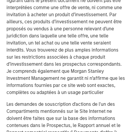
figurant dans le présent document ne doivent pas être
interprétées comme une offre de vente, ni comme une
invitation à acheter un produit d’investissement. Par
ailleurs, ces produits d’investissement ne peuvent être
proposés ou vendus à une personne relevant d’une
Analyses mises en avant
juridiction dans laquelle une telle offre, une telle
invitation, un tel achat ou une telle vente seraient
interdits. Vous trouverez de plus amples informations
sur les restrictions associées à chaque produit
d’investissement dans les prospectus correspondants.
Je comprends également que Morgan Stanley
Investment Management ne garantit ni n’affirme que les
informations fournies par ce site web sont exactes,
complètes ou adaptées à un usage particulier
Les demandes de souscription d'actions de l'un des
Compartiments mentionnés sur le Site Internet ne
ARTICLE
A
doivent être faites que sur la base des informations
contenues dans le Prospectus, le Rapport annuel et le
Real Estate Midyear Outlook:
T