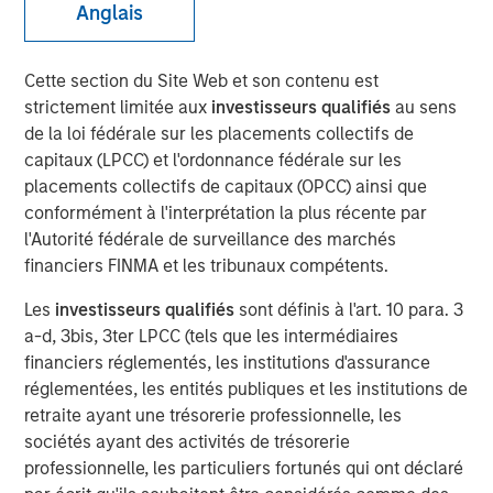
Anglais
Play
Cette section du Site Web et son contenu est
strictement limitée aux
investisseurs qualifiés
au sens
de la loi fédérale sur les placements collectifs de
Video
capitaux (LPCC) et l'ordonnance fédérale sur les
placements collectifs de capitaux (OPCC) ainsi que
Découvrez pourquoi nous maintenons une position neutre
conformément à l'interprétation la plus récente par
sur la duration dans les marchés développés, pourquoi
l'Autorité fédérale de surveillance des marchés
nous pensons que la dette souveraine et d’entreprise des
financiers FINMA et les tribunaux compétents.
pays émergents reste une opportunité intéressante et
pourquoi nous continuons à sous-pondérer le crédit IG, à
Les
investisseurs qualifiés
sont définis à l'art. 10 para. 3
mesure que nous explorons le marché obligataire en
a-d, 3bis, 3ter LPCC (tels que les intermédiaires
2026.
financiers réglementés, les institutions d'assurance
réglementées, les entités publiques et les institutions de
Broad Markets Fixed Income Team
retraite ayant une trésorerie professionnelle, les
sociétés ayant des activités de trésorerie
Our team provides exposure to what we consider the best
professionnelle, les particuliers fortunés qui ont déclaré
ideas in fixed income. Leveraging the expertise of our