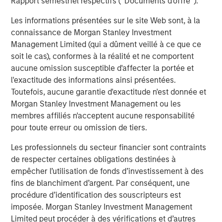
Rapport semestriel respectifs (' Documents d'offre ').
Constructive Amid Fluid Backdrop
St
A
Les informations présentées sur le site Web sont, à la
The current macroenvironment remains resilient
A
connaissance de Morgan Stanley Investment
despite elevated volatility and divergence across
Q
Management Limited (qui a dûment veillé à ce que ce
markets. As inflation and energy prices keep
p
soit le cas), conformes à la réalité et ne comportent
central banks hawkish, real estate continues to
i
aucune omission susceptible d'affecter la portée et
offer attractive relative value, supported by a
a
l'exactitude des informations ainsi présentées.
25% repricing, durable income streams, and
r
Toutefois, aucune garantie d'exactitude n'est donnée et
constrained supply. In this environment,
Morgan Stanley Investment Management ou les
diversified portfolios and selective asset-level
7 AOÛT 2026
5
membres affiliés n'acceptent aucune responsabilité
investing remain critical.
pour toute erreur ou omission de tiers.
Les professionnels du secteur financier sont contraints
de respecter certaines obligations destinées à
empêcher l’utilisation de fonds d’investissement à des
fins de blanchiment d’argent. Par conséquent, une
procédure d’identification des souscripteurs est
RISK CONSIDERATIONS
imposée. Morgan Stanley Investment Management
Diversification
neither assures a profit nor guarantees against
loss in a declining market.
Limited peut procéder à des vérifications et d’autres