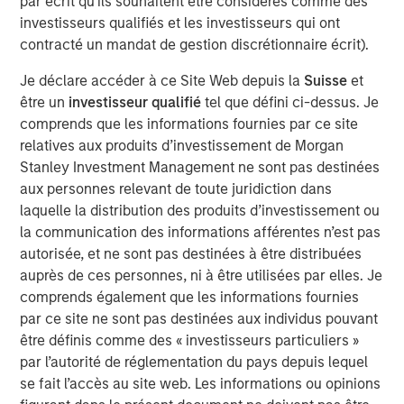
par écrit qu'ils souhaitent être considérés comme des
specialized teams, we use a team-based, rigorous and
investisseurs qualifiés et les investisseurs qui ont
disciplined process that seeks out superior and
contracté un mandat de gestion discrétionnaire écrit).
repeatable results.
Je déclare accéder à ce Site Web depuis la
Suisse
et
être un
investisseur qualifié
tel que défini ci-dessus. Je
Idées liées
comprends que les informations fournies par ce site
GLOBAL FIXED INCOME BULLETIN
relatives aux produits d’investissement de Morgan
Stanley Investment Management ne sont pas destinées
Vidéo : La résilience comme fondement
aux personnes relevant de toute juridiction dans
laquelle la distribution des produits d’investissement ou
la communication des informations afférentes n’est pas
GLOBAL FIXED INCOME BULLETIN
autorisée, et ne sont pas destinées à être distribuées
La résilience comme fondement
auprès de ces personnes, ni à être utilisées par elles. Je
comprends également que les informations fournies
par ce site ne sont pas destinées aux individus pouvant
GLOBAL FIXED INCOME BULLETIN
être définis comme des « investisseurs particuliers »
Les actifs risqués font preuve de résistance
par l’autorité de réglementation du pays depuis lequel
se fait l’accès au site web. Les informations ou opinions