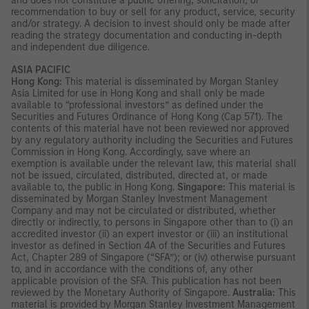
and does not constitute a public offering, solicitation, or
recommendation to buy or sell for any product, service, security
and/or strategy. A decision to invest should only be made after
reading the strategy documentation and conducting in-depth
and independent due diligence.
ASIA PACIFIC
Hong Kong:
This material is disseminated by Morgan Stanley
Asia Limited for use in Hong Kong and shall only be made
available to “professional investors” as defined under the
Securities and Futures Ordinance of Hong Kong (Cap 571). The
contents of this material have not been reviewed nor approved
by any regulatory authority including the Securities and Futures
Commission in Hong Kong. Accordingly, save where an
exemption is available under the relevant law, this material shall
not be issued, circulated, distributed, directed at, or made
available to, the public in Hong Kong.
Singapore:
This material is
disseminated by Morgan Stanley Investment Management
Company and may not be circulated or distributed, whether
directly or indirectly, to persons in Singapore other than to (i) an
accredited investor (ii) an expert investor or (iii) an institutional
investor as defined in Section 4A of the Securities and Futures
Act, Chapter 289 of Singapore (“SFA”); or (iv) otherwise pursuant
to, and in accordance with the conditions of, any other
applicable provision of the SFA. This publication has not been
reviewed by the Monetary Authority of Singapore.
Australia:
This
material is provided by Morgan Stanley Investment Management