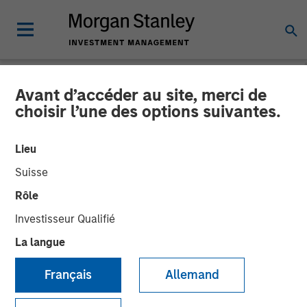
Avant d’accéder au site, merci de
GLOBAL FIXED INCOME BULLETIN
INSIGHTS
choisir l’une des options suivantes.
Vidéo : Un reset post-fêtes
Lieu
Suisse
26 JANVIER 2026
Rôle
Investisseur Qualifié
La langue
Français
Allemand