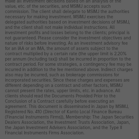
make all investment decisions based on an analysis of the
value, etc. of the securities, and MSIMJ accepts such
commission. The client shall delegate to MSIMJ the authorities
necessary for making investment. MSIMJ exercises the
delegated authorities based on investment decisions of MSIMJ,
and the client shall not make individual instructions. All
investment profits and losses belong to the clients; principal is
not guaranteed. Please consider the investment objectives and
nature of risks before investing. As an investment advisory fee
for an IAA or an IMA, the amount of assets subject to the
contract multiplied by a certain rate (the upper limit is 2.20%
per annum (including tax)) shall be incurred in proportion to the
contract period. For some strategies, a contingency fee may be
incurred in addition to the fee mentioned above. Indirect charges
also may be incurred, such as brokerage commissions for
incorporated securities. Since these charges and expenses are
different depending on a contract and other factors, MSIMJ
cannot present the rates, upper limits, etc. in advance. All
clients should read the Documents Provided Prior to the
Conclusion of a Contract carefully before executing an
agreement. This document is disseminated in Japan by MSIMJ,
Registered No. 410 (Director of Kanto Local Finance Bureau
(Financial Instruments Firms)), Membership: The Japan Securities
Dealers Association, the Investment Trusts Association, Japan,
the Japan Investment Advisers Association, and the Type II
Financial Instruments Firms Association.