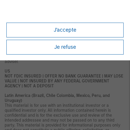
This document relates to a financial product which is not
subject to any form of regulation or approval by the DFSA. The
DFSA has no responsibility for reviewing or verifying any
documents in connection with this financial product.
Accordingly, the DFSA has not approved this document or any
other associated documents nor taken any steps to verify the
J'accepte
information set out in this document and has no responsibility for
it. The financial product to which this document relates may be
illiquid and/or subject to restrictions on its resale or transfer.
Je refuse
Prospective purchasers should conduct their own due diligence
on the financial product. If you do not understand the contents
of this document, you should consult an authorized financial
adviser.
US
NOT FDIC INSURED | OFFER NO BANK GUARANTEE | MAY LOSE
VALUE | NOT INSURED BY ANY FEDERAL GOVERNMENT
AGENCY | NOT A DEPOSIT
Latin America (Brazil, Chile Colombia, Mexico, Peru, and
Uruguay)
This material is for use with an institutional investor or a
qualified investor only. All information contained herein is
confidential and is for the exclusive use and review of the
intended addressee and may not be passed on to any third
party. This material is provided for informational purposes only