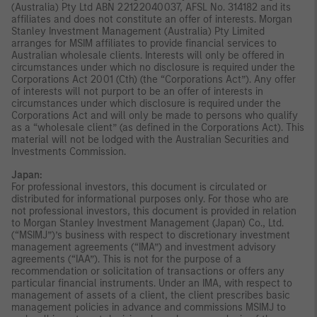
(Australia) Pty Ltd ABN 22122040037, AFSL No. 314182 and its
affiliates and does not constitute an offer of interests. Morgan
Stanley Investment Management (Australia) Pty Limited
arranges for MSIM affiliates to provide financial services to
Australian wholesale clients. Interests will only be offered in
circumstances under which no disclosure is required under the
Corporations Act 2001 (Cth) (the “Corporations Act”). Any offer
of interests will not purport to be an offer of interests in
circumstances under which disclosure is required under the
Corporations Act and will only be made to persons who qualify
as a “wholesale client” (as defined in the Corporations Act). This
material will not be lodged with the Australian Securities and
Investments Commission.
Japan:
For professional investors, this document is circulated or
distributed for informational purposes only. For those who are
not professional investors, this document is provided in relation
to Morgan Stanley Investment Management (Japan) Co., Ltd.
(“MSIMJ”)’s business with respect to discretionary investment
management agreements (“IMA”) and investment advisory
agreements (“IAA”). This is not for the purpose of a
recommendation or solicitation of transactions or offers any
particular financial instruments. Under an IMA, with respect to
management of assets of a client, the client prescribes basic
management policies in advance and commissions MSIMJ to