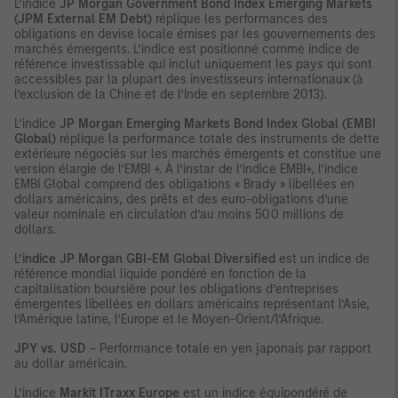
L’indice
JP Morgan Government Bond Index Emerging Markets
(JPM External EM Debt)
réplique les performances des
obligations en devise locale émises par les gouvernements des
marchés émergents. L’indice est positionné comme indice de
référence investissable qui inclut uniquement les pays qui sont
accessibles par la plupart des investisseurs internationaux (à
l’exclusion de la Chine et de l’Inde en septembre 2013).
L’indice
JP Morgan Emerging Markets Bond Index Global (EMBI
Global)
réplique la performance totale des instruments de dette
extérieure négociés sur les marchés émergents et constitue une
version élargie de l’EMBI +. À l’instar de l’indice EMBI+, l’indice
EMBI Global comprend des obligations « Brady » libellées en
dollars américains, des prêts et des euro-obligations d’une
valeur nominale en circulation d’au moins 500 millions de
dollars.
L’
indice JP Morgan GBI-EM Global Diversified
est un indice de
référence mondial liquide pondéré en fonction de la
capitalisation boursière pour les obligations d’entreprises
émergentes libellées en dollars américains représentant l’Asie,
l’Amérique latine, l’Europe et le Moyen-Orient/l’Afrique.
JPY vs. USD
– Performance totale en yen japonais par rapport
au dollar américain.
L’indice
Markit ITraxx Europe
est un indice équipondéré de