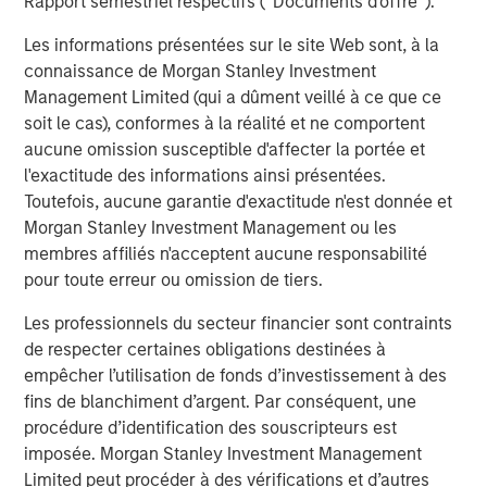
Rapport semestriel respectifs (' Documents d'offre ').
portage élevé et de duration plus courte au sein des
portefeuilles obligataires.
Les informations présentées sur le site Web sont, à la
connaissance de Morgan Stanley Investment
Management Limited (qui a dûment veillé à ce que ce
Performance des actifs depuis le début de
soit le cas), conformes à la réalité et ne comportent
l'année
aucune omission susceptible d'affecter la portée et
GRAPHIQUE 1
l'exactitude des informations ainsi présentées.
Toutefois, aucune garantie d'exactitude n'est donnée et
Morgan Stanley Investment Management ou les
membres affiliés n'acceptent aucune responsabilité
pour toute erreur ou omission de tiers.
Les professionnels du secteur financier sont contraints
de respecter certaines obligations destinées à
empêcher l’utilisation de fonds d’investissement à des
fins de blanchiment d’argent. Par conséquent, une
procédure d’identification des souscripteurs est
imposée. Morgan Stanley Investment Management
Limited peut procéder à des vérifications et d’autres