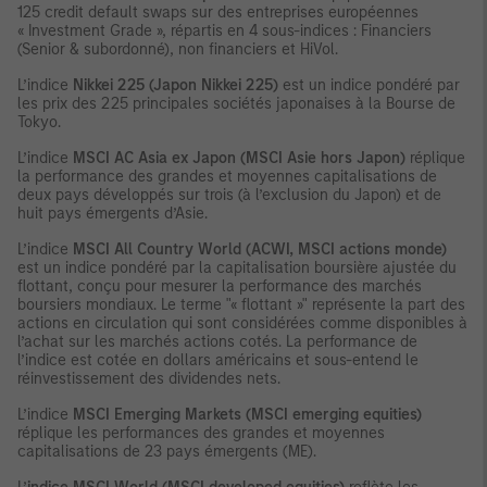
125 credit default swaps sur des entreprises européennes
« Investment Grade », répartis en 4 sous-indices : Financiers
(Senior & subordonné), non financiers et HiVol.
L’indice
Nikkei 225 (Japon Nikkei 225)
est un indice pondéré par
les prix des 225 principales sociétés japonaises à la Bourse de
Tokyo.
L’indice
MSCI AC Asia ex Japon (MSCI Asie hors Japon)
réplique
la performance des grandes et moyennes capitalisations de
deux pays développés sur trois (à l’exclusion du Japon) et de
huit pays émergents d’Asie.
L’indice
MSCI All Country World (ACWI, MSCI actions monde)
est un indice pondéré par la capitalisation boursière ajustée du
flottant, conçu pour mesurer la performance des marchés
boursiers mondiaux. Le terme "« flottant »" représente la part des
actions en circulation qui sont considérées comme disponibles à
l’achat sur les marchés actions cotés. La performance de
l’indice est cotée en dollars américains et sous-entend le
réinvestissement des dividendes nets.
L’indice
MSCI Emerging Markets (MSCI emerging equities)
réplique les performances des grandes et moyennes
capitalisations de 23 pays émergents (ME).