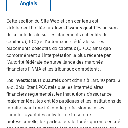
Anglais
22 JANVIER 2026
Cette section du Site Web et son contenu est
strictement limitée aux
investisseurs qualifiés
au sens
de la loi fédérale sur les placements collectifs de
Les décisions et la communication des banques
capitaux (LPCC) et l'ordonnance fédérale sur les
centrales ayant renforcé la perspective de politiques
placements collectifs de capitaux (OPCC) ainsi que
désormais plus prudentes, les marchés obligataires ont
conformément à l'interprétation la plus récente par
clôturé l’année sur un réajustement majeur des prévisions
l'Autorité fédérale de surveillance des marchés
de taux. Les rendements des marchés développés ont
financiers FINMA et les tribunaux compétents.
augmenté et les courbes de taux se sont pentifiées. Les
investisseurs ont en effet réduit leurs anticipations de
Les
investisseurs qualifiés
sont définis à l'art. 10 para. 3
baisses de taux et surveillent de près l’augmentation des
a-d, 3bis, 3ter LPCC (tels que les intermédiaires
primes de terme. Aux États-Unis, la Réserve fédérale a
financiers réglementés, les institutions d'assurance
réduit ses taux de 25 points de base (pb) et a réitéré sa
réglementées, les entités publiques et les institutions de
dépendance aux données, ce qui a calmé les tensions
retraite ayant une trésorerie professionnelle, les
sur les taux courts, alors que l’augmentation mondiale
sociétés ayant des activités de trésorerie
des rendements a propulsé à la hausse les titres à
professionnelle, les particuliers fortunés qui ont déclaré
échéances longues. En Europe, la Banque centrale