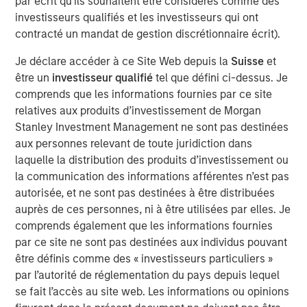
par écrit qu'ils souhaitent être considérés comme des
européenne a laissé ses taux inchangés, mais le
investisseurs qualifiés et les investisseurs qui ont
durcissement de son discours a entraîné une hausse de
contracté un mandat de gestion discrétionnaire écrit).
près de 20 pb des rendements des Bunds à 10 ans. Les
autres politiques monétaires évoluent en ordre dispersé :
Je déclare accéder à ce Site Web depuis la
Suisse
et
la Banque du Japon a relevé ses taux et la Banque
être un
investisseur qualifié
tel que défini ci-dessus. Je
d’Angleterre a abaissé les siens, tout en adoptant un ton
comprends que les informations fournies par ce site
jugé plus restrictif. Sur les marchés des changes, le dollar
relatives aux produits d’investissement de Morgan
s’est légèrement déprécié au cours du mois, la couronne
Stanley Investment Management ne sont pas destinées
suédoise et le dollar canadien ont surperformé et le yen
aux personnes relevant de toute juridiction dans
japonais a perdu du terrain.
laquelle la distribution des produits d’investissement ou
la communication des informations afférentes n’est pas
Malgré la remontée des rendements des emprunts d’État,
autorisée, et ne sont pas destinées à être distribuées
les marchés du crédit ont terminé l’année sur une note
auprès de ces personnes, ni à être utilisées par elles. Je
positive. Les spreads des titres Investment Grade (IG) se
comprends également que les informations fournies
sont légèrement resserrés, sous l’effet de la dynamique
par ce site ne sont pas destinées aux individus pouvant
des flux en fin d’année, des émissions primaires limitées
être définis comme des « investisseurs particuliers »
et d’une demande continue de portage. Le crédit
par l’autorité de réglementation du pays depuis lequel
européen a surperformé et les obligations américaines
se fait l’accès au site web. Les informations ou opinions
High Yield ont enregistré leur meilleur mois du quatrième