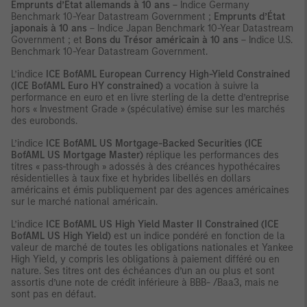
Emprunts d’État allemands à 10 ans
– Indice Germany
Benchmark 10-Year Datastream Government ;
Emprunts d’État
japonais à 10 ans
– Indice Japan Benchmark 10-Year Datastream
Government ; et
Bons du Trésor américain à 10 ans
– Indice U.S.
Benchmark 10-Year Datastream Government.
L’indice
ICE
BofAML European Currency High-Yield Constrained
(ICE BofAML Euro HY constrained)
a vocation à suivre la
performance en euro et en livre sterling de la dette d’entreprise
hors « Investment Grade » (spéculative) émise sur les marchés
des eurobonds.
L’indice
ICE
BofAML US Mortgage-Backed Securities (ICE
BofAML US Mortgage Master)
réplique les performances des
titres « pass-through » adossés à des créances hypothécaires
résidentielles à taux fixe et hybrides libellés en dollars
américains et émis publiquement par des agences américaines
sur le marché national américain.
L’indice
ICE
BofAML US High Yield Master II Constrained (ICE
BofAML US High Yield)
est un indice pondéré en fonction de la
valeur de marché de toutes les obligations nationales et Yankee
High Yield, y compris les obligations à paiement différé ou en
nature. Ses titres ont des échéances d’un an ou plus et sont
assortis d’une note de crédit inférieure à BBB- /Baa3, mais ne
sont pas en défaut.