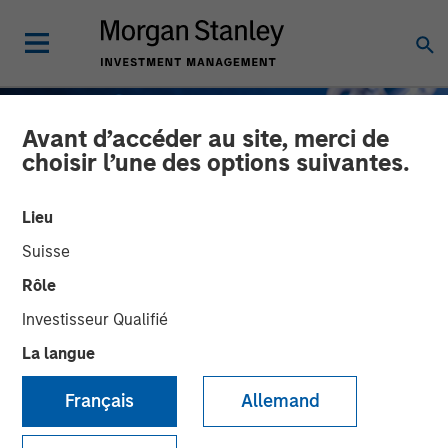
Avant d’accéder au site, merci de
choisir l’une des options suivantes.
Lieu
Suisse
Rôle
Investisseur Qualifié
La langue
GLOBAL FIXED INCOME BULLETIN
INSIGHTS
Français
Allemand
Un reset post-fêtes