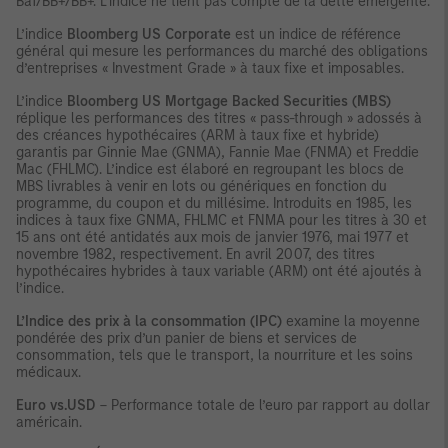
Ba1/BB+/BB+. L’indice ne tient pas compte de la dette émergente.
L’indice
Bloomberg US Corporate
est un indice de référence
général qui mesure les performances du marché des obligations
d’entreprises « Investment Grade » à taux fixe et imposables.
L’indice
Bloomberg US Mortgage Backed Securities (MBS)
réplique les performances des titres « pass-through » adossés à
des créances hypothécaires (ARM à taux fixe et hybride)
garantis par Ginnie Mae (GNMA), Fannie Mae (FNMA) et Freddie
Mac (FHLMC). L’indice est élaboré en regroupant les blocs de
MBS livrables à venir en lots ou génériques en fonction du
programme, du coupon et du millésime. Introduits en 1985, les
indices à taux fixe GNMA, FHLMC et FNMA pour les titres à 30 et
15 ans ont été antidatés aux mois de janvier 1976, mai 1977 et
novembre 1982, respectivement. En avril 2007, des titres
hypothécaires hybrides à taux variable (ARM) ont été ajoutés à
l’indice.
L’Indice des prix à la consommation (IPC)
examine la moyenne
pondérée des prix d’un panier de biens et services de
consommation, tels que le transport, la nourriture et les soins
médicaux.
Euro vs.USD
– Performance totale de l’euro par rapport au dollar
américain.