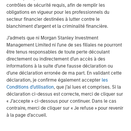
contrôles de sécurité requis, afin de remplir les
obligations en vigueur pour les professionnels du
secteur financier destinées à lutter contre le
blanchiment d’argent et la criminalité financière.
J’admets que ni Morgan Stanley Investment
Management Limited ni l’une de ses filiales ne pourront
être tenus responsables de toute perte découlant
directement ou indirectement d’un accès à des
informations à la suite d’une fausse déclaration ou
d’une déclaration erronée de ma part. En validant cette
déclaration, je confirme également accepter
les
Remarque : performance en USD. Source : Bloomberg. Données
Conditions d’utilisation
, que j’ai lues et comprises. Si la
au 31 décembre 2025. Les performances des indices sont
déclaration ci-dessus est correcte, merci de cliquer sur
uniquement fournies à titre d’illustration et n’ont pas vocation à
« J’accepte » ci-dessous pour continuer. Dans le cas
illustrer la performance d’un investissement spécifique.
La
contraire, merci de cliquer sur « Je refuse » pour revenir
performance passée n’est pas un indicateur fiable des
à la page d’accueil.
performances futures.
Cf. la définition des indices ci-dessous.