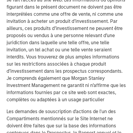
long terme. »
figurant dans le présent document ne doivent pas être
interprétées comme une offre de vente, ni comme une
Les apparences peuvent être trompeuses
invitation à acheter un produit d’investissement. Par
ailleurs, ces produits d’investissement ne peuvent être
Le terme « Industriel » évoque des images d’usines, de
proposés ou vendus à une personne relevant d’une
cheminées et de chaînes de montage. Le segment des
juridiction dans laquelle une telle offre, une telle
biens d’équipement représente en effet plus de 70 % de la
invitation, un tel achat ou une telle vente seraient
capitalisation boursière du secteur. Toutefois, nos
interdits. Vous trouverez de plus amples informations
positions dans le secteur industriel ont tendance à
sur les restrictions associées à chaque produit
s’éloigner de ce stéréotype et ont un penchant marqué en
d’investissement dans les prospectus correspondants.
faveur des services professionnels faibles en capital. Par
Je comprends également que Morgan Stanley
exemple, aux côtés de RELX et d’Experian, dont nous
Investment Management ne garantit ni n’affirme que les
parlerons plus en détail ci‑dessous, Broadridge Financial
informations fournies par ce site web sont exactes,
Solutions fournit des communications destinées aux
complètes ou adaptées à un usage particulier
investisseurs ainsi que des technologies aux banques –
une entreprise que l’on pourrait d’ailleurs considérer
Les demandes de souscription d'actions de l'un des
comme appartenant davantage au secteur financier.
Compartiments mentionnés sur le Site Internet ne
Quant à ADP, c’est un leader dans les services de paie et
doivent être faites que sur la base des informations
les logiciels de gestion des ressources humaines
contenues dans le Prospectus, le Rapport annuel et le