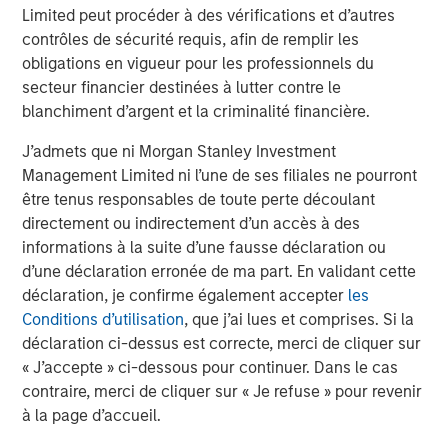
des ascenseurs. Pour Otis, qui figure dans notre
Limited peut procéder à des vérifications et d’autres
portefeuille, ces contrats - environ la moitié de son
contrôles de sécurité requis, afin de remplir les
chiffre d'affaires - génèrent 75 % de ses bénéfices. Le
obligations en vigueur pour les professionnels du
type de marché de services après-vente que nous
secteur financier destinées à lutter contre le
apprécions tout particulièrement. L’entreprise a fait
blanchiment d’argent et la criminalité financière.
preuve de résilience pendant la pandémie de COVID-19,
J’admets que ni Morgan Stanley Investment
lorsque les confinements ont considérablement réduit
Management Limited ni l’une de ses filiales ne pourront
l’utilisation des ascenseurs. Le chiffre d’affaires
être tenus responsables de toute perte découlant
organique d’Otis n’a chuté que de 2 %, le chiffre d’affaires
directement ou indirectement d’un accès à des
de son activité de maintenance n’a baissé que de 1 % et
informations à la suite d’une fausse déclaration ou
2
ses bénéfices ont crû de près de 2 %.
d’une déclaration erronée de ma part. En validant cette
La sélectivité s’impose dans le secteur
déclaration, je confirme également accepter
les
Compte tenu de la sensibilité du secteur à la dégradation
Conditions d’utilisation
, que j’ai lues et comprises. Si la
des marchés, il est essentiel d’identifier les sous-
déclaration ci-dessus est correcte, merci de cliquer sur
secteurs, ou « niches », qui sont à la fois résilients et
« J’accepte » ci-dessous pour continuer. Dans le cas
bénéficient de bonnes perspectives de croissance
contraire, merci de cliquer sur « Je refuse » pour revenir
structurelle à long terme Pour chaque entreprise, nous
à la page d’accueil.
cherchons des indicateurs de prévisibilité et de durabilité,