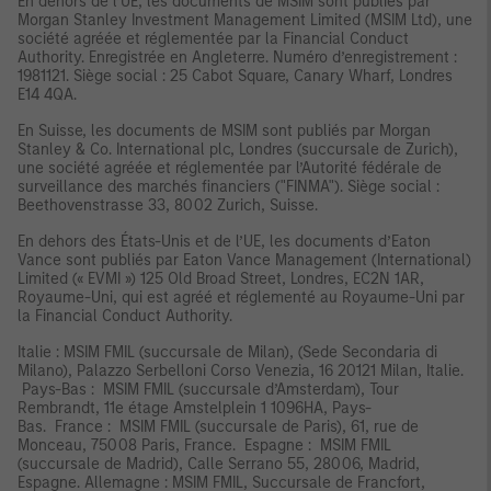
En dehors de l’UE, les documents de MSIM sont publiés par
Morgan Stanley Investment Management Limited (MSIM Ltd), une
société agréée et réglementée par la Financial Conduct
Authority. Enregistrée en Angleterre. Numéro d’enregistrement :
1981121. Siège social : 25 Cabot Square, Canary Wharf, Londres
E14 4QA.
En Suisse, les documents de MSIM sont publiés par Morgan
Stanley & Co. International plc, Londres (succursale de Zurich),
une société agréée et réglementée par l’Autorité fédérale de
surveillance des marchés financiers ("FINMA"). Siège social :
Beethovenstrasse 33, 8002 Zurich, Suisse.
En dehors des États-Unis et de l’UE, les documents d’Eaton
Vance sont publiés par Eaton Vance Management (International)
Limited (« EVMI ») 125 Old Broad Street, Londres, EC2N 1AR,
Royaume-Uni, qui est agréé et réglementé au Royaume-Uni par
la Financial Conduct Authority.
Italie : MSIM FMIL (succursale de Milan), (Sede Secondaria di
Milano), Palazzo Serbelloni Corso Venezia, 16 20121 Milan, Italie.
Pays-Bas : MSIM FMIL (succursale d’Amsterdam), Tour
Rembrandt, 11e étage Amstelplein 1 1096HA, Pays-
Bas. France : MSIM FMIL (succursale de Paris), 61, rue de
Monceau, 75008 Paris, France. Espagne : MSIM FMIL
(succursale de Madrid), Calle Serrano 55, 28006, Madrid,
Espagne. Allemagne : MSIM FMIL, Succursale de Francfort,