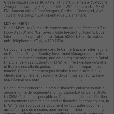
Grosse Gallusstrasse 18, 60312 Francfort, Allemagne (Catégorie :
Zweigniederlassung, FDI gem. § 53b KWG). Danemark : MSIM
FMIL (succursale de Copenhague), Gorrissen Federspiel, Axel
Towers, Axeltorv2, 1609 Copenhague V, Danemark.
MOYEN-ORIENT
Dubaï : MSIM Ltd (Bureau de représentation, Unit Precinct 3-7 th
Floor-Unit 701 and 702, Level 7, Gate Precinct Building 3, Dubai
International Financial Centre, Dubaï, 506501, Émirats arabes
unis. Téléphone : +97 (0)14 709 7158).
Ce document est distribué dans le Centre financier international
de Dubaï par Morgan Stanley Investment Management Limited
(bureau de représentation), une entité réglementée par la Dubai
Financial Services Authority (« DFSA »). Il n’est destiné qu’à être
utilisé par des clients professionnels et des contreparties de
marché. Ce document n'est pas destiné à être distribué aux
clients particuliers, et ceux-ci ne doivent pas agir sur la base
des informations contenues dans ce document.
Ce document concerne un produit financier qui n'est soumis à
aucune forme de réglementation ou d'approbation par la DFSA.
La DFSA n'est pas responsable de l'examen ou de la vérification
des documents relatifs à ce produit financier. Par conséquent, la
DFSA n'a pas approuvé ce document ou tout autre document
associé, ni pris de mesures pour vérifier les informations qui y