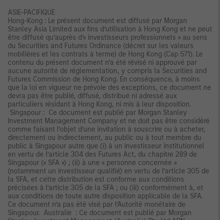
ASIE-PACIFIQUE
Hong-Kong : Le présent document est diffusé par Morgan
Stanley Asia Limited aux fins d’utilisation à Hong Kong et ne peut
être diffusé qu’auprès d’« investisseurs professionnels » au sens
du Securities and Futures Ordinance (décret sur les valeurs
mobilières et les contrats à terme) de Hong Kong (Cap 571). Le
contenu du présent document n’a été révisé ni approuvé par
aucune autorité de réglementation, y compris la Securities and
Futures Commission de Hong Kong. En conséquence, à moins
que la loi en vigueur ne prévoie des exceptions, ce document ne
devra pas être publié, diffusé, distribué ni adressé aux
particuliers résidant à Hong Kong, ni mis à leur disposition.
Singapour : Ce document est publié par Morgan Stanley
Investment Management Company et ne doit pas être considéré
comme faisant l’objet d’une invitation à souscrire ou à acheter,
directement ou indirectement, au public ou à tout membre du
public à Singapour autre que (i) à un investisseur institutionnel
en vertu de l’article 304 des Futures Act, du chapitre 289 de
Singapour (« SFA ») ; (ii) à une « personne concernée »
(notamment un investisseur qualifié) en vertu de l’article 305 de
la SFA, et cette distribution est conforme aux conditions
précisées à l’article 305 de la SFA ; ou (iii) conformément à, et
aux conditions de toute autre disposition applicable de la SFA.
Ce document n’a pas été visé par l’Autorité monétaire de
Singapour. Australie : Ce document est publié par Morgan