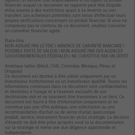
figurent, et décline tout responsabilité à cet égard. Le produit
financier auquel ce document se rapporte peut être illiquide
et/ou soumis à des restrictions quant à sa revente ou son
transfert. Les acheteurs potentiels sont tenus d’effectuer leurs
propres vérifications concernant ce produit financier. Si vous ne
comprenez pas le contenu de ce document, veuillez consulter
un conseiller financier agréé.
États-Unis
NON ASSURÉ PAR LE FDIC | ABSENCE DE GARANTIE BANCAIRE |
POSSIBLE PERTE DE VALEUR | NON ASSURÉ PAR DES AGENCES
GOUVERNEMENTALES FÉDÉRALES | NE CONSTITUE PAS UN DÉPÔT
Amérique latine (Brésil, Chili, Colombie, Mexique, Pérou et
Uruguay)
Ce document est destiné à être utilisé uniquement par un
investisseur institutionnel ou un investisseur qualifié. Toutes les
informations contenues dans ce document sont confidentielles
et destinées à l’usage et à l’examen exclusifs de son
destinataire visé et ne sauraient être transmises à un tiers. Ce
document est fourni à titre d’information uniquement et ne
constitue pas une offre publique, une sollicitation ou une
recommandation d’achat ou de vente d’un(e) quelconque
produit, service, instrument financier et/ou stratégie. La décision
d’investir ne doit être prise qu’après avoir lu la documentation
sur la stratégie et mené une due diligence approfondie et
indépendante.