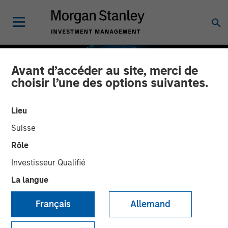
Avant d’accéder au site, merci de
choisir l’une des options suivantes.
Lieu
Suisse
Rôle
Investisseur Qualifié
La langue
GLOBAL EQUITY OBSERVER
INSIGHTS
Français
Allemand
Industrie : l’exemple des
services professionnels et