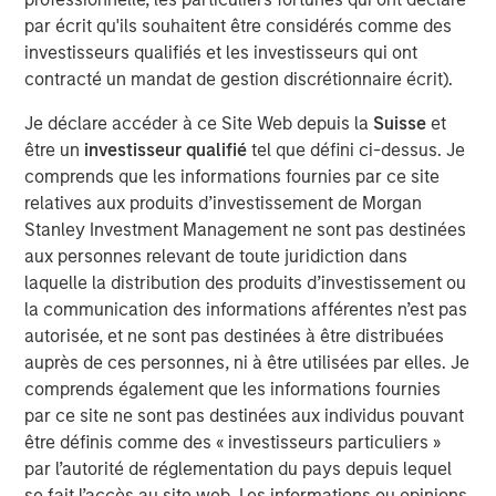
par écrit qu'ils souhaitent être considérés comme des
investisseurs qualifiés et les investisseurs qui ont
Alors que la course mondiale aux dépenses
contracté un mandat de gestion discrétionnaire écrit).
d’investissement en intelligence artificielle (IA) ne semble
pas faiblir, le marché considère déjà tout un éventail
Je déclare accéder à ce Site Web depuis la
Suisse
et
d’entreprises comme les « grandes perdantes » de l’IA
être un
investisseur qualifié
tel que défini ci-dessus. Je
avancée, leurs données, gigantesques, risquant de subir
comprends que les informations fournies par ce site
une sorte de banalisation. En se penchant de plus près
relatives aux produits d’investissement de Morgan
sur les très nombreuses niches de qualité dans le secteur
Stanley Investment Management ne sont pas destinées
1
industriel,
et notamment nos positions dans les services
aux personnes relevant de toute juridiction dans
professionnels, notre analyse montre que ces entreprises,
laquelle la distribution des produits d’investissement ou
aux profils très différents, devraient encore bénéficier de
la communication des informations afférentes n’est pas
barrières à l’entrée élevées et, bien souvent, se sont déjà
autorisée, et ne sont pas destinées à être distribuées
lancées dans l’aventure de l’IA avancée.
auprès de ces personnes, ni à être utilisées par elles. Je
comprends également que les informations fournies
par ce site ne sont pas destinées aux individus pouvant
Nous pensons qu’il est essentiel d’identifier
les sous-secteurs, ou « niches », qui sont à
être définis comme des « investisseurs particuliers »
la fois résilients et bénéficient de bonnes
par l’autorité de réglementation du pays depuis lequel
perspectives de croissance structurelle à
se fait l’accès au site web. Les informations ou opinions