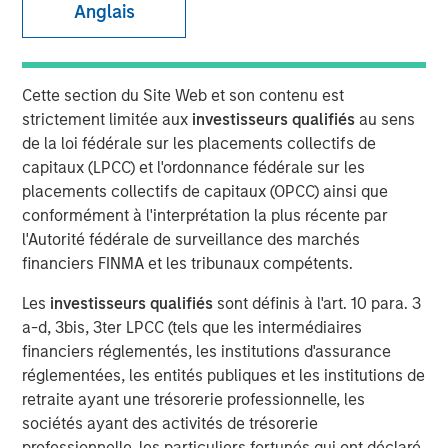
Anglais
pourquoi les craintes
suscitées par l’IA sont
exagérées
Cette section du Site Web et son contenu est
strictement limitée aux
investisseurs qualifiés
au sens
de la loi fédérale sur les placements collectifs de
15 DÉCEMBRE 2025
capitaux (LPCC) et l'ordonnance fédérale sur les
placements collectifs de capitaux (OPCC) ainsi que
conformément à l'interprétation la plus récente par
l'Autorité fédérale de surveillance des marchés
The Authors
financiers FINMA et les tribunaux compétents.
Bruno Paulson
Les
investisseurs qualifiés
sont définis à l'art. 10 para. 3
a-d, 3bis, 3ter LPCC (tels que les intermédiaires
Managing Director
financiers réglementés, les institutions d'assurance
réglementées, les entités publiques et les institutions de
Richard Perrott
retraite ayant une trésorerie professionnelle, les
Managing Director
sociétés ayant des activités de trésorerie
professionnelle, les particuliers fortunés qui ont déclaré