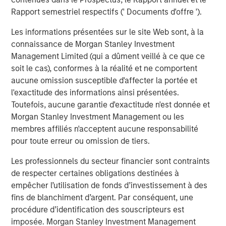
associés. Outre la gestion de la paie, il est spécialisé dans
Rapport semestriel respectifs (' Documents d'offre ').
la gestion des talents et les solutions de conformité, ce
qui en fait une société technologique. Nous avons
Les informations présentées sur le site Web sont, à la
également pris récemment une position sur Uber (qui
connaissance de Morgan Stanley Investment
appartient au segment des transports du secteur
Management Limited (qui a dûment veillé à ce que ce
industriel !). La célèbre plateforme de voitures de
soit le cas), conformes à la réalité et ne comportent
tourisme avec chauffeurs affiche des marges et un
aucune omission susceptible d'affecter la portée et
rendement du capital plus élevés grâce à une envergure
l'exactitude des informations ainsi présentées.
croissante.
Toutefois, aucune garantie d'exactitude n'est donnée et
Morgan Stanley Investment Management ou les
Cela ne veut pas dire que le segment des biens
membres affiliés n'acceptent aucune responsabilité
d’équipement ne recèle aucune entreprise de bonne
pour toute erreur ou omission de tiers.
qualité. Par exemple, nous considérons que l’industrie
des ascenseurs présente une attractivité structurelle,
Les professionnels du secteur financier sont contraints
soutenue par des tendances de long terme telles que
de respecter certaines obligations destinées à
l’urbanisation et le vieillissement des populations. Les
empêcher l’utilisation de fonds d’investissement à des
acteurs de ce secteur tirent l’essentiel de leurs bénéfices
fins de blanchiment d’argent. Par conséquent, une
de contrats de maintenance à marges élevées sur la
procédure d’identification des souscripteurs est
base des équipements installés, et non de l’installation
imposée. Morgan Stanley Investment Management