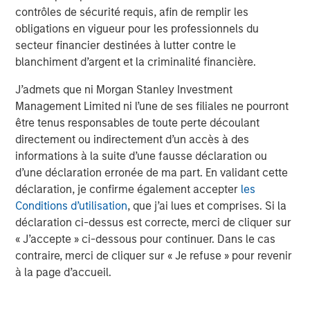
Analyses mises en avant
contrôles de sécurité requis, afin de remplir les
obligations en vigueur pour les professionnels du
secteur financier destinées à lutter contre le
blanchiment d’argent et la criminalité financière.
J’admets que ni Morgan Stanley Investment
Management Limited ni l’une de ses filiales ne pourront
être tenus responsables de toute perte découlant
directement ou indirectement d’un accès à des
informations à la suite d’une fausse déclaration ou
d’une déclaration erronée de ma part. En validant cette
déclaration, je confirme également accepter
les
Conditions d’utilisation
, que j’ai lues et comprises. Si la
ARTICLE
A
déclaration ci-dessus est correcte, merci de cliquer sur
« J’accepte » ci-dessous pour continuer. Dans le cas
Real Estate Midyear Outlook:
T
contraire, merci de cliquer sur « Je refuse » pour revenir
Constructive Amid Fluid Backdrop
St
à la page d’accueil.
A
The current macroenvironment remains resilient
A
despite elevated volatility and divergence across
Q