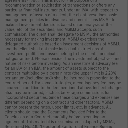
agreements (“IAA”). This is not for the purpose of a
recommendation or solicitation of transactions or offers any
particular financial instruments. Under an IMA, with respect to
management of assets of a client, the client prescribes basic
management policies in advance and commissions MSIMJ to
make all investment decisions based on an analysis of the
value, etc. of the securities, and MSIMJ accepts such
commission. The client shall delegate to MSIMJ the authorities
necessary for making investment. MSIMJ exercises the
delegated authorities based on investment decisions of MSIMJ,
and the client shall not make individual instructions. All
investment profits and losses belong to the clients; principal is
not guaranteed. Please consider the investment objectives and
nature of risks before investing. As an investment advisory fee
for an IAA or an IMA, the amount of assets subject to the
contract multiplied by a certain rate (the upper limit is 2.20%
per annum (including tax)) shall be incurred in proportion to the
contract period. For some strategies, a contingency fee may be
incurred in addition to the fee mentioned above. Indirect charges
also may be incurred, such as brokerage commissions for
incorporated securities. Since these charges and expenses are
different depending on a contract and other factors, MSIMJ
cannot present the rates, upper limits, etc. in advance. All
clients should read the Documents Provided Prior to the
Conclusion of a Contract carefully before executing an
agreement. This material is disseminated in Japan by MSIMJ,
Registered No. 410 (Director of Kanto Local Finance Bureau