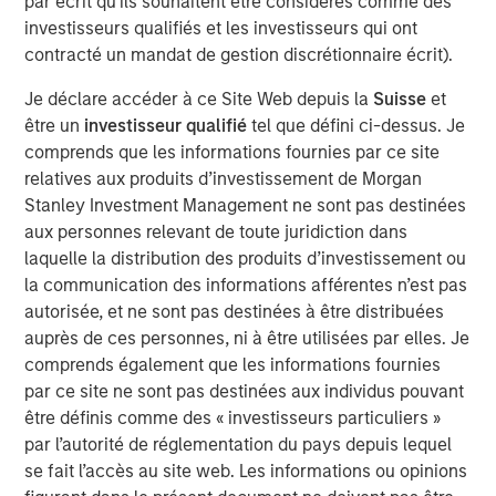
par écrit qu'ils souhaitent être considérés comme des
The Fed has a framework that forms the basis of
investisseurs qualifiés et les investisseurs qui ont
their policy reaction function
called the Phillips
contracté un mandat de gestion discrétionnaire écrit).
Curve,
which solves this dilemma for them.
Je déclare accéder à ce Site Web depuis la
Suisse
et
Despite above target inflation and stronger growth
être un
investisseur qualifié
tel que défini ci-dessus. Je
expectations in 2026,
the Phillips Curve creates a
comprends que les informations fournies par ce site
path for the Fed to cut rates
, because it will tilt its
relatives aux produits d’investissement de Morgan
dual mandate to focus on the risk of labor market
Stanley Investment Management ne sont pas destinées
weakness.
aux personnes relevant de toute juridiction dans
laquelle la distribution des produits d’investissement ou
In summary, embrace the conflict, because it can
la communication des informations afférentes n’est pas
support market gains. Why? Let’s get into it!
autorisée, et ne sont pas destinées à être distribuées
auprès de ces personnes, ni à être utilisées par elles. Je
comprends également que les informations fournies
View Transcript
par ce site ne sont pas destinées aux individus pouvant
See below for important disclosures.
être définis comme des « investisseurs particuliers »
par l’autorité de réglementation du pays depuis lequel
Portfolio Solutions Group
se fait l’accès au site web. Les informations ou opinions
The Portfolio Solutions Group is a comprehensive multi-