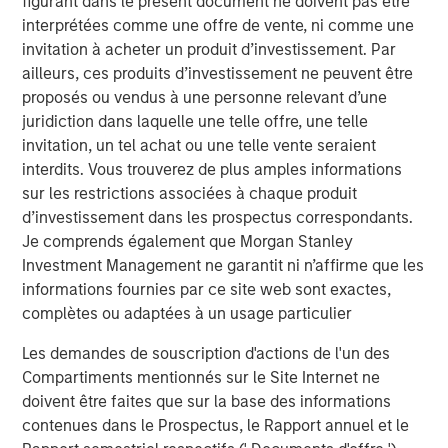
figurant dans le présent document ne doivent pas être
asset business, with activity across all asset strategies
interprétées comme une offre de vente, ni comme une
and types (traditional and alternative), through solutions
invitation à acheter un produit d’investissement. Par
that span fully liquid (public assets), comprehensive
ailleurs, ces produits d’investissement ne peuvent être
(public and private assets) and fully private portfolios.
proposés ou vendus à une personne relevant d’une
Offerings are delivered via a managed portfolio or model,
juridiction dans laquelle une telle offre, une telle
in discretionary or advisory format.
invitation, un tel achat ou une telle vente seraient
interdits. Vous trouverez de plus amples informations
Idées liées
sur les restrictions associées à chaque produit
d’investissement dans les prospectus correspondants.
CARON’S CORNER
Je comprends également que Morgan Stanley
Investment Management ne garantit ni n’affirme que les
There’s a New Sheriff in Town: Culture
informations fournies par ce site web sont exactes,
Change at the Fed
complètes ou adaptées à un usage particulier
Les demandes de souscription d'actions de l'un des
CARON’S CORNER
Compartiments mentionnés sur le Site Internet ne
The Blurred Lines Between Growth and Value
doivent être faites que sur la base des informations
Create an Investment Opportunity
contenues dans le Prospectus, le Rapport annuel et le