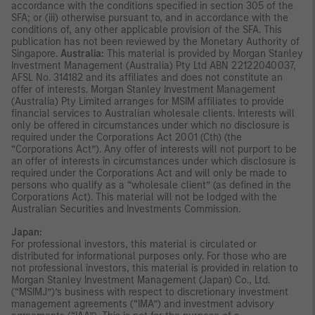
accordance with the conditions specified in section 305 of the
SFA; or (iii) otherwise pursuant to, and in accordance with the
conditions of, any other applicable provision of the SFA. This
publication has not been reviewed by the Monetary Authority of
Singapore.
Australia:
This material is provided by Morgan Stanley
Investment Management (Australia) Pty Ltd ABN 22122040037,
AFSL No. 314182 and its affiliates and does not constitute an
offer of interests. Morgan Stanley Investment Management
(Australia) Pty Limited arranges for MSIM affiliates to provide
financial services to Australian wholesale clients. Interests will
only be offered in circumstances under which no disclosure is
required under the Corporations Act 2001 (Cth) (the
“Corporations Act”). Any offer of interests will not purport to be
an offer of interests in circumstances under which disclosure is
required under the Corporations Act and will only be made to
persons who qualify as a “wholesale client” (as defined in the
Corporations Act). This material will not be lodged with the
Australian Securities and Investments Commission.
Japan:
For professional investors, this material is circulated or
distributed for informational purposes only. For those who are
not professional investors, this material is provided in relation to
Morgan Stanley Investment Management (Japan) Co., Ltd.
(“MSIMJ”)’s business with respect to discretionary investment
management agreements (“IMA”) and investment advisory