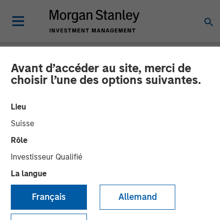
Avant d’accéder au site, merci de
CARON'S CORNER
INSIGHTS
choisir l’une des options suivantes.
The Fed’s Dilemma Is the
Lieu
Market’s Gain
Suisse
Rôle
15 SEPTEMBRE 2025
Investisseur Qualifié
La langue
Jim Caron
Chief Investment Officer,
Français
Allemand
Portfolio Solutions Group