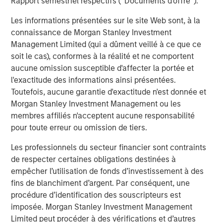
Rapport semestriel respectifs (' Documents d'offre ').
CARON’S CORNER
Les informations présentées sur le site Web sont, à la
connaissance de Morgan Stanley Investment
Adapting to a Structurally Higher Nominal
Management Limited (qui a dûment veillé à ce que ce
World
soit le cas), conformes à la réalité et ne comportent
aucune omission susceptible d'affecter la portée et
l'exactitude des informations ainsi présentées.
Toutefois, aucune garantie d'exactitude n'est donnée et
The Author
Morgan Stanley Investment Management ou les
membres affiliés n'acceptent aucune responsabilité
pour toute erreur ou omission de tiers.
Les professionnels du secteur financier sont contraints
Jim Caron
de respecter certaines obligations destinées à
Managing Director
empêcher l’utilisation de fonds d’investissement à des
fins de blanchiment d’argent. Par conséquent, une
procédure d’identification des souscripteurs est
imposée. Morgan Stanley Investment Management
Limited peut procéder à des vérifications et d’autres