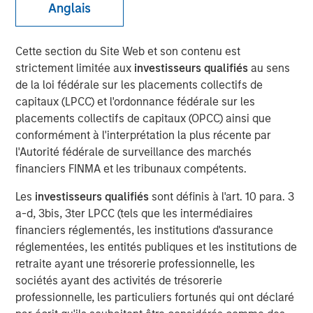
Anglais
Cette section du Site Web et son contenu est
00:00
06:09
strictement limitée aux
investisseurs qualifiés
au sens
de la loi fédérale sur les placements collectifs de
capitaux (LPCC) et l'ordonnance fédérale sur les
placements collectifs de capitaux (OPCC) ainsi que
Sometimes you want to embrace conflict in the
conformément à l'interprétation la plus récente par
market, and this may be one of those times.
l'Autorité fédérale de surveillance des marchés
financiers FINMA et les tribunaux compétents.
The tension points seem to be weakness in the
labor market versus higher inflation.
Les
investisseurs qualifiés
sont définis à l'art. 10 para. 3
a-d, 3bis, 3ter LPCC (tels que les intermédiaires
The issue is that the two are not supposed to co-
financiers réglementés, les institutions d'assurance
exist, creating a dilemma for the Fed.
réglementées, les entités publiques et les institutions de
retraite ayant une trésorerie professionnelle, les
If labor markets are weak, then wage inflation tends
sociétés ayant des activités de trésorerie
to fall, with consumer and goods prices soon to
professionnelle, les particuliers fortunés qui ont déclaré
follow.