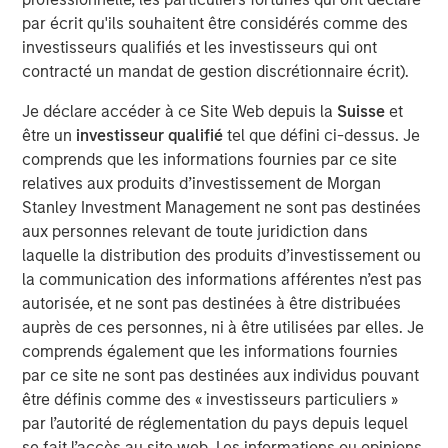
efficiently collateralizing reinsurance trusts when
par écrit qu'ils souhaitent être considérés comme des
rotating portfolios to new SAA targets.
investisseurs qualifiés et les investisseurs qui ont
contracté un mandat de gestion discrétionnaire écrit).
To learn more about our Insurance Solutions, click the
button below.
Je déclare accéder à ce Site Web depuis la
Suisse
et
être un
investisseur qualifié
tel que défini ci-dessus. Je
comprends que les informations fournies par ce site
Click Here
relatives aux produits d’investissement de Morgan
Stanley Investment Management ne sont pas destinées
aux personnes relevant de toute juridiction dans
About InsuranceAUM.com Podcasts:
laquelle la distribution des produits d’investissement ou
la communication des informations afférentes n’est pas
Hosted by Managing Partner, Stewart Foley, CFA,
autorisée, et ne sont pas destinées à être distribuées
InsuranceAUM.com's podcasts feature insightful
auprès de ces personnes, ni à être utilisées par elles. Je
conversations with CIOs, asset managers, and other
comprends également que les informations fournies
distinguished professionals in the insurance asset
par ce site ne sont pas destinées aux individus pouvant
management industry. Each episode delves into the latest
être définis comme des « investisseurs particuliers »
trends, challenges, and opportunities, providing listeners
par l’autorité de réglementation du pays depuis lequel
with valuable perspectives and practical advice.
se fait l’accès au site web. Les informations ou opinions