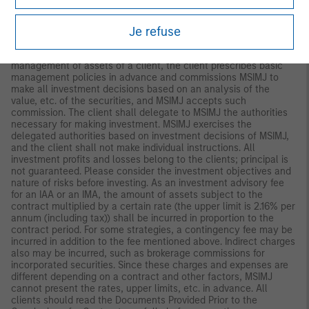
(“MSIMJ”)’s business with respect to discretionary investment
management agreements (“IMA”) and investment advisory
Je refuse
agreements (“IAA This is not for the purpose of a
recommendation or solicitation of transactions or offers any
particular financial instruments. Under an IMA, with respect to
management of assets of a client, the client prescribes basic
management policies in advance and commissions MSIMJ to
make all investment decisions based on an analysis of the
value, etc. of the securities, and MSIMJ accepts such
commission. The client shall delegate to MSIMJ the authorities
necessary for making investment. MSIMJ exercises the
delegated authorities based on investment decisions of MSIMJ,
and the client shall not make individual instructions. All
investment profits and losses belong to the clients; principal is
not guaranteed. Please consider the investment objectives and
nature of risks before investing. As an investment advisory fee
for an IAA or an IMA, the amount of assets subject to the
contract multiplied by a certain rate (the upper limit is 2.16% per
annum (including tax)) shall be incurred in proportion to the
contract period. For some strategies, a contingency fee may be
incurred in addition to the fee mentioned above. Indirect charges
also may be incurred, such as brokerage commissions for
incorporated securities. Since these charges and expenses are
different depending on a contract and other factors, MSIMJ
cannot present the rates, upper limits, etc. in advance. All
clients should read the Documents Provided Prior to the