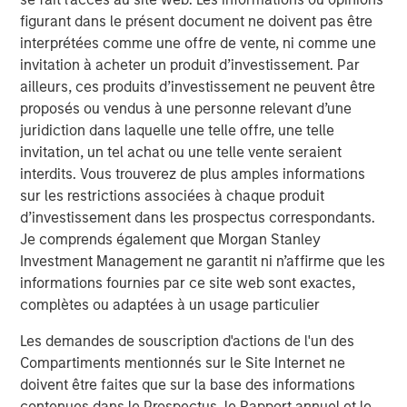
InsuranceAUM.com's podcasts are available in the
figurant dans le présent document ne doivent pas être
website's Podcast Center and through popular distribution
interprétées comme une offre de vente, ni comme une
channels like Podbean, Apple Podcasts, Spotify, and
invitation à acheter un produit d’investissement. Par
Pandora.
ailleurs, ces produits d’investissement ne peuvent être
proposés ou vendus à une personne relevant d’une
Fixed Income Team
juridiction dans laquelle une telle offre, une telle
invitation, un tel achat ou une telle vente seraient
Our capabilities are driven by six specialized teams that
interdits. Vous trouverez de plus amples informations
span the global fixed income capital markets. Each
sur les restrictions associées à chaque produit
specialized team has the autonomy to implement its own
d’investissement dans les prospectus correspondants.
approach while centralized resources allow them to
Je comprends également que Morgan Stanley
focus on driving investment excellence.
Investment Management ne garantit ni n’affirme que les
informations fournies par ce site web sont exactes,
Idées liées
complètes ou adaptées à un usage particulier
ARTICLE
Les demandes de souscription d'actions de l'un des
The Road to Transition: Identifying Climate
Compartiments mentionnés sur le Site Internet ne
Leaders and Laggards in European Autos
doivent être faites que sur la base des informations
contenues dans le Prospectus, le Rapport annuel et le