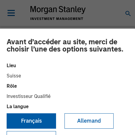
Avant d’accéder au site, merci de
INSIGHTS
choisir l’une des options suivantes.
The Evolving Role of Fixed
Lieu
Income in Insurance
Suisse
Investment Portfolios
Rôle
Investisseur Qualifié
09 SEPTEMBRE 2025
La langue
Jeffrey D. Mueller
Français
Allemand
Managing Director