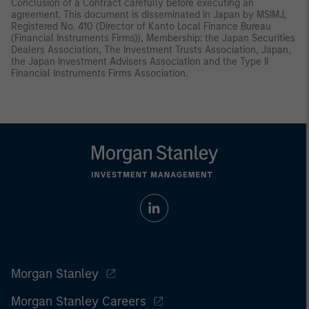
Conclusion of a Contract carefully before executing an
agreement. This document is disseminated in Japan by MSIMJ,
Registered No. 410 (Director of Kanto Local Finance Bureau
(Financial Instruments Firms)), Membership: the Japan Securities
Dealers Association, The Investment Trusts Association, Japan,
the Japan Investment Advisers Association and the Type II
Financial Instruments Firms Association.
Morgan Stanley
Morgan Stanley Careers