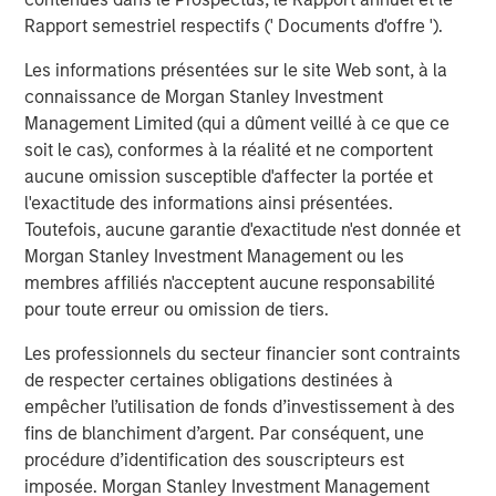
Rapport semestriel respectifs (' Documents d'offre ').
PRESS RELEASE
Les informations présentées sur le site Web sont, à la
Andrew Szczurowski on CNBC The Exchange
connaissance de Morgan Stanley Investment
Management Limited (qui a dûment veillé à ce que ce
soit le cas), conformes à la réalité et ne comportent
aucune omission susceptible d'affecter la portée et
l'exactitude des informations ainsi présentées.
Toutefois, aucune garantie d'exactitude n'est donnée et
The Authors
Morgan Stanley Investment Management ou les
membres affiliés n'acceptent aucune responsabilité
pour toute erreur ou omission de tiers.
Les professionnels du secteur financier sont contraints
Jeffrey D. Mueller
de respecter certaines obligations destinées à
empêcher l’utilisation de fonds d’investissement à des
Managing Director
fins de blanchiment d’argent. Par conséquent, une
procédure d’identification des souscripteurs est
imposée. Morgan Stanley Investment Management
Stephen T. Fitzsimmons