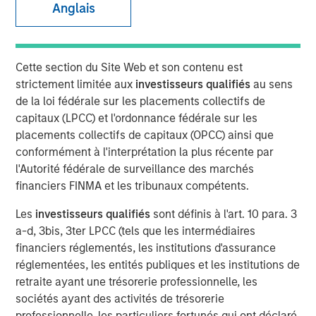
Stephen T. Fitzsimmons
Anglais
Executive Director
Cette section du Site Web et son contenu est
strictement limitée aux
investisseurs qualifiés
au sens
de la loi fédérale sur les placements collectifs de
00:00
30:05
capitaux (LPCC) et l'ordonnance fédérale sur les
placements collectifs de capitaux (OPCC) ainsi que
conformément à l'interprétation la plus récente par
l'Autorité fédérale de surveillance des marchés
Jeff Mueller and Stephen Fitzsimmons recently joined
financiers FINMA et les tribunaux compétents.
Insurance AUM's podcast to discuss how insurers can
adapt their fixed income strategies amid steepening yield
Les
investisseurs qualifiés
sont définis à l'art. 10 para. 3
curves, tightening spreads, and shifting NAIC regulations.
a-d, 3bis, 3ter LPCC (tels que les intermédiaires
The conversation covers ALM alignment, CLO tranche
financiers réglementés, les institutions d'assurance
selection, and the growing interplay between public and
réglementées, les entités publiques et les institutions de
private credit—all with a focus on execution and portfolio
retraite ayant une trésorerie professionnelle, les
resilience. They also discuss the growing importance of
sociétés ayant des activités de trésorerie
reinsurance and the concept of asset geography in
professionnelle, les particuliers fortunés qui ont déclaré