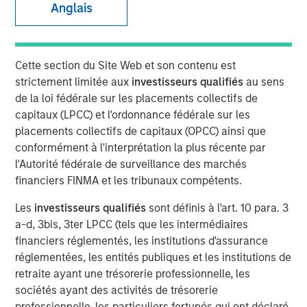
Anglais
08 JUIN 2026
Cette section du Site Web et son contenu est
strictement limitée aux
investisseurs qualifiés
au sens
Operational resilience and supply chain risk
de la loi fédérale sur les placements collectifs de
This piece summarizes our engagement with a leading
capitaux (LPCC) et l'ordonnance fédérale sur les
multinationalbeverage corporation we hold — including a
placements collectifs de capitaux (OPCC) ainsi que
site visit to the company’slargest franchise bottler’s
conformément à l'interprétation la plus récente par
Jundiaí facility in São Paulo, as well asfollow-up
l'Autorité fédérale de surveillance des marchés
discussions with the beverage company’s
financiers FINMA et les tribunaux compétents.
sustainabilityteam — to assess how potentially financially
material operational riskssuch as water availability,
Les
investisseurs qualifiés
sont définis à l'art. 10 para. 3
packaging, and climate resilience are beingmanaged
a-d, 3bis, 3ter LPCC (tels que les intermédiaires
following the company’s December 2024 revision of
financiers réglementés, les institutions d'assurance
severalsustainability targets.
réglementées, les entités publiques et les institutions de
retraite ayant une trésorerie professionnelle, les
Physical climate risks: terroir-dependentrisks and
sociétés ayant des activités de trésorerie
opportunities
professionnelle, les particuliers fortunés qui ont déclaré