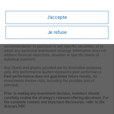
expresses no views as to the suitability of the investments
described herein to the individual circumstances of any recipient
or otherwise. It is the responsibility of every person reading this
material to fully observe the laws of any relevant country,
J'accepte
including obtaining any governmental or other consent which
may be required or observing any other formality which needs to
be observed in that country.
Je refuse
This material is a general communication, which is not impartial,
is for informational and educational purposes only, not a
recommendation to purchase or sell specific securities, or to
adopt any particular investment strategy. Information does not
address financial objectives, situation or specific needs of
individual investors.
Any charts and graphs provided are for illustrative purposes
only. Any performance quoted represents past performance.
Past performance does not guarantee future results.
All
investments involve risks, including the possible loss of
principal.
Prior to making any investment decision, investors should
carefully review the strategy’s relevant offering document. For
the complete content and important disclosures, refer to the
Article’s PDF
.