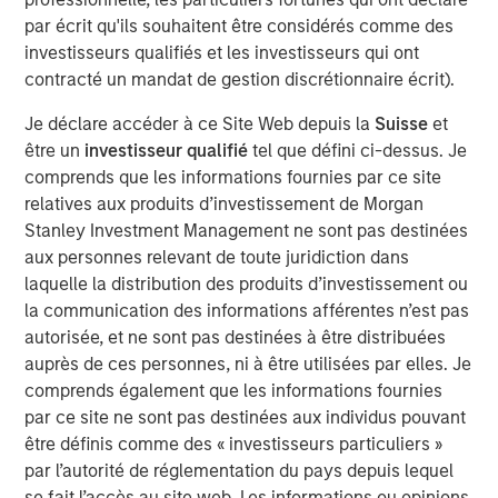
Physical climate risks — such as shifting temperature
par écrit qu'ils souhaitent être considérés comme des
patterns, waterscarcity, and soil degradation — are
investisseurs qualifiés et les investisseurs qui ont
emerging as potentially financiallymaterial
contracté un mandat de gestion discrétionnaire écrit).
considerations for global beverage producers. These
risksare particularly pronounced for companies whose
Je déclare accéder à ce Site Web depuis la
Suisse
et
products dependon specific growing conditions, or terroir,
être un
investisseur qualifié
tel que défini ci-dessus. Je
where subtle environmentalchanges can affect quality,
comprends que les informations fournies par ce site
yields, and brand integrity. Whileregulatory and transition
relatives aux produits d’investissement de Morgan
risks often dominate climate discussions, inthis piece we
Stanley Investment Management ne sont pas destinées
cover our engagements with two alcoholic
aux personnes relevant de toute juridiction dans
beveragecompanies, which focused on how physical
laquelle la distribution des produits d’investissement ou
climate impacts couldmanifest across time horizons and
la communication des informations afférentes n’est pas
how the companies are positioningthemselves to mitigate
autorisée, et ne sont pas destinées à être distribuées
these effects.
auprès de ces personnes, ni à être utilisées par elles. Je
comprends également que les informations fournies
Cybersecurity: bending, not breaking
par ce site ne sont pas destinées aux individus pouvant
Given the increasing risk and relevance of cybersecurity
être définis comme des « investisseurs particuliers »
for companieswithin our portfolios, and the potentially
par l’autorité de réglementation du pays depuis lequel
financially material consequencesof a cyberattack, we
se fait l’accès au site web. Les informations ou opinions