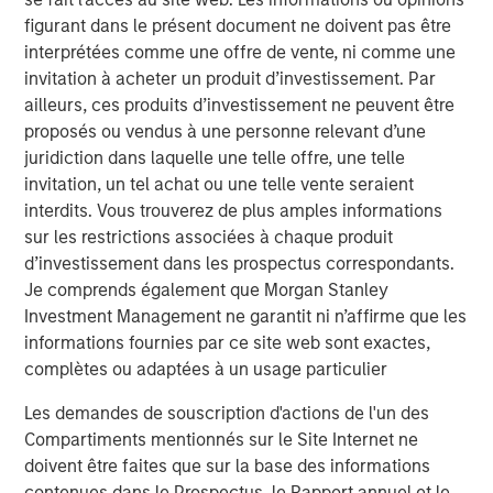
conducted a thematic engagement programme tobetter
figurant dans le présent document ne doivent pas être
understand how companies are managing the risk.
interprétées comme une offre de vente, ni comme une
Including a casestudy of a company demonstrating
invitation à acheter un produit d’investissement. Par
mature cyber governance, this piececovers eight key
ailleurs, ces produits d’investissement ne peuvent être
takeaways from the thematic engagement programme.
proposés ou vendus à une personne relevant d’une
Supply chain resilience in the semiconductor sector
juridiction dans laquelle une telle offre, une telle
The semiconductor value chain remains one of the
invitation, un tel achat ou une telle vente seraient
world’s most complex andglobally interdependent
interdits. Vous trouverez de plus amples informations
manufacturing ecosystems. Recent geopolitical
sur les restrictions associées à chaque produit
tensions,export controls, energy constraints, and post-
d’investissement dans les prospectus correspondants.
pandemic logistics shocks havereinforced the need for
Je comprends également que Morgan Stanley
robust, regionally diversified, and technologically
Investment Management ne garantit ni n’affirme que les
resilientsupply chains. Against this backdrop, we engaged
informations fournies par ce site web sont exactes,
with three semiconductorcompanies we hold in our
complètes ou adaptées à un usage particulier
portfolios to assess how leading companies are
Les demandes de souscription d'actions de l'un des
navigatingthese pressures. In this piece we look at how
Compartiments mentionnés sur le Site Internet ne
their strategies highlight a spectrumof approaches, from
doivent être faites que sur la base des informations
parallel production capacity and multi-sourcing to
contenues dans le Prospectus, le Rapport annuel et le