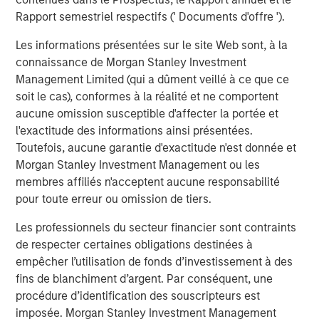
strategicpartnerships, regional clustering, and selective
Rapport semestriel respectifs (' Documents d'offre ').
technological substitution.
Les informations présentées sur le site Web sont, à la
Responsible AI: transparency, governanceand business-
connaissance de Morgan Stanley Investment
model resilience
Management Limited (qui a dûment veillé à ce que ce
Artificial intelligence (AI) is reshaping business models
soit le cas), conformes à la réalité et ne comportent
across sectors, from HealthCare and Financial Services
aucune omission susceptible d'affecter la portée et
to digital content and entertainment. While AI may
l'exactitude des informations ainsi présentées.
bringmeaningful opportunities to improve efficiency,
Toutefois, aucune garantie d'exactitude n'est donnée et
product innovation and customerexperience, it also raises
Morgan Stanley Investment Management ou les
questions around transparency, data governance,
membres affiliés n'acceptent aucune responsabilité
regulatorycompliance and long-term value protection, all
pour toute erreur ou omission de tiers.
of which could pose potentially financiallymaterial risks
to companies. In this piece we outline our engagements
Les professionnels du secteur financier sont contraints
with companies,which illustrate how responsible AI
de respecter certaines obligations destinées à
considerations vary across sectors - and why
empêcher l’utilisation de fonds d’investissement à des
robustoversight, disclosure and long-term planning are
fins de blanchiment d’argent. Par conséquent, une
becoming increasingly important.
procédure d’identification des souscripteurs est
imposée. Morgan Stanley Investment Management
Product safety in personal care