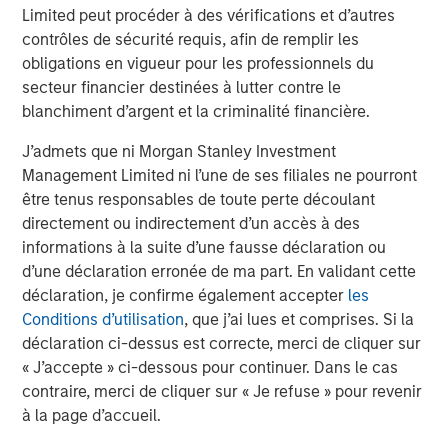
Limited peut procéder à des vérifications et d’autres
Given rising consumer scrutiny of cosmetic ingredients
contrôles de sécurité requis, afin de remplir les
and a litigious U.S.environment, in 2025 we held multiple
obligations en vigueur pour les professionnels du
engagements with a multinational personalcare company
secteur financier destinées à lutter contre le
we own, meeting with Investor Relations team, Chief
blanchiment d’argent et la criminalité financière.
SustainabilityOfficer, and CEO to discuss product safety,
ingredient innovation, and transparency.The company
J’admets que ni Morgan Stanley Investment
continues to face product safety litigation in the U.S. and
Management Limited ni l’une de ses filiales ne pourront
broaderquestions from consumers and NGOs around
être tenus responsables de toute perte découlant
ingredient safety, which we believemay pose a
directement ou indirectement d’un accès à des
potentially financially material risk. In this piece we look
informations à la suite d’une fausse déclaration ou
at how thecompany is managing these risks.
d’une déclaration erronée de ma part. En validant cette
déclaration, je confirme également accepter
les
International Equity Team
Conditions d’utilisation
, que j’ai lues et comprises. Si la
The International Equity team follows a disciplined
déclaration ci-dessus est correcte, merci de cliquer sur
investment process based on fundamental analysis and
« J’accepte » ci-dessous pour continuer. Dans le cas
bottom-up stock selection. They believe that the best
contraire, merci de cliquer sur « Je refuse » pour revenir
route to attractive long-term returns is through
à la page d’accueil.
compounding and providing reduced downside