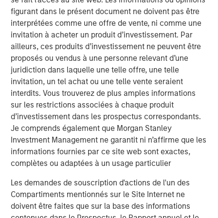
Reasons for Scepticism
figurant dans le présent document ne doivent pas être
Several factors suggest that AI’s long-term energy
interprétées comme une offre de vente, ni comme une
footprint may not grow as explosively as some expect.
invitation à acheter un produit d’investissement. Par
1. Smarter, leaner AI models
ailleurs, ces produits d’investissement ne peuvent être
Recent breakthroughs emerging from China have
proposés ou vendus à une personne relevant d’une
demonstrated that some AI systems can achieve about
juridiction dans laquelle une telle offre, une telle
90% of the performance of large proprietary models at
invitation, un tel achat ou une telle vente seraient
roughly one-tenth the cost — and therefore with far less
interdits. Vous trouverez de plus amples informations
energy. This is partly driven by their use of open source
sur les restrictions associées à chaque produit
and On-device AI. On-device AI refers to running artificial
d’investissement dans les prospectus correspondants.
intelligence processes directly on an end-user's device,
Je comprends également que Morgan Stanley
such as a smartphone, rather than in the cloud. In the
Investment Management ne garantit ni n’affirme que les
West, leading AI companies are building their models in
informations fournies par ce site web sont exactes,
separate cloud platforms. These walled gardens
complètes ou adaptées à un usage particulier
inevitably create repetition while requiring more energy to
Les demandes de souscription d'actions de l'un des
transmit data between edge devices and data centres. In
Compartiments mentionnés sur le Site Internet ne
contrast, On-device AI processes data locally, eliminating
doivent être faites que sur la base des informations
the need for data transmission and therefore excess
contenues dans le Prospectus, le Rapport annuel et le