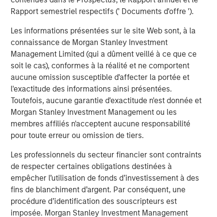
energy consumption.
Rapport semestriel respectifs (' Documents d'offre ').
It is too soon to know which approach will ‘win’, however
Les informations présentées sur le site Web sont, à la
the economics of these models may become hard to
connaissance de Morgan Stanley Investment
argue against for the majority of users, especially those
Management Limited (qui a dûment veillé à ce que ce
outside the US.
soit le cas), conformes à la réalité et ne comportent
aucune omission susceptible d'affecter la portée et
2. Declining marginal energy needs
l'exactitude des informations ainsi présentées.
Training a new AI model is energy-intensive, often
Toutefois, aucune garantie d'exactitude n'est donnée et
requiring months of computation. It’s the six months
Morgan Stanley Investment Management ou les
before a marathon. Yet once a model is trained, the
membres affiliés n'acceptent aucune responsabilité
additional power needed to run it — and deliver inference
pour toute erreur ou omission de tiers.
— can often be far smaller (the hours on the big day). It is
not unreasonable to think that as these systems mature
Les professionnels du secteur financier sont contraints
and training cycles stabilize, total power demand may
de respecter certaines obligations destinées à
grow much more slowly than early projections assume.
empêcher l’utilisation de fonds d’investissement à des
Indeed, a world-leading AI computing company
fins de blanchiment d’argent. Par conséquent, une
announced recently that their chips between 2016 and
procédure d’identification des souscripteurs est
2025 will have become 10,000x more energy efficient. A
imposée. Morgan Stanley Investment Management