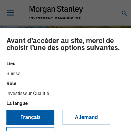
Avant d’accéder au site, merci de
choisir l’une des options suivantes.
Lieu
Suisse
Rôle
Investisseur Qualifié
La langue
INSIGHTS
Français
Allemand
AI Might Not Fry the Grid