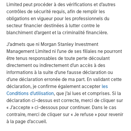
continuation of that is unlikely, but to put it in perspective,
Limited peut procéder à des vérifications et d’autres
if cars improved at the same rate they’d be producing
contrôles de sécurité requis, afin de remplir les
280,000 miles per gallon.
obligations en vigueur pour les professionnels du
secteur financier destinées à lutter contre le
Elsewhere, innovation is already driving measurable
blanchiment d’argent et la criminalité financière.
improvements, especially in areas such as cooling which
is a significant power issue for data centres. Historically,
J’admets que ni Morgan Stanley Investment
per single unit of server energy used, data centres
Management Limited ni l’une de ses filiales ne pourront
needed 1.5x that in cooling power. However, between
être tenus responsables de toute perte découlant
2007 and 2024 that figure fell to 0.6x and now some data
directement ou indirectement d’un accès à des
5
centres are achieving 0.1x or below
.
informations à la suite d’une fausse déclaration ou
d’une déclaration erronée de ma part. En validant cette
3. Can AI decrease energy usage?
déclaration, je confirme également accepter
les
Bill Gates claims that AI could reduce global energy
Conditions d’utilisation
, que j’ai lues et comprises. Si la
demand due to the efficiencies it unlocks in the 98% of
déclaration ci-dessus est correcte, merci de cliquer sur
energy use cases that occur outside of data centres. As
« J’accepte » ci-dessous pour continuer. Dans le cas
an example, a building energy management system in
contraire, merci de cliquer sur « Je refuse » pour revenir
Kansas cut energy usage by 16%, generating a two year
à la page d’accueil.
6
payback on the investment
. Buildings in some form