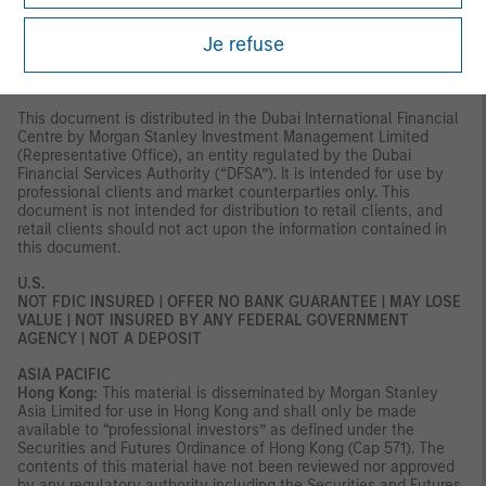
MIDDLE EAST
Dubai:
MSIM Ltd (Representative Office, Unit Precinct 3-7th Floor-
Je refuse
Unit 701 and 702, Level 7, Gate Precinct Building 3, Dubai
International Financial Centre, Dubai, 506501, United Arab
Emirates. Telephone: +97 (0)14 709 7158).
This document is distributed in the Dubai International Financial
Centre by Morgan Stanley Investment Management Limited
(Representative Office), an entity regulated by the Dubai
Financial Services Authority (“DFSA”). It is intended for use by
professional clients and market counterparties only. This
document is not intended for distribution to retail clients, and
retail clients should not act upon the information contained in
this document.
U.S.
NOT FDIC INSURED | OFFER NO BANK GUARANTEE | MAY LOSE
VALUE | NOT INSURED BY ANY FEDERAL GOVERNMENT
AGENCY | NOT A DEPOSIT
ASIA PACIFIC
Hong Kong:
This material is disseminated by Morgan Stanley
Asia Limited for use in Hong Kong and shall only be made
available to “professional investors” as defined under the
Securities and Futures Ordinance of Hong Kong (Cap 571). The
contents of this material have not been reviewed nor approved
by any regulatory authority including the Securities and Futures