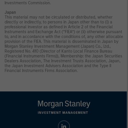
Investments Commission.
Japan
This material may not be circulated or distributed, whether
directly or indirectly, to persons in Japan other than to (i) a
professional investor as defined in Article 2 of the Financial
Instruments and Exchange Act (“FIEA”) or (ii) otherwise pursuant
to, and in accordance with the conditions of, any other allocable
provision of the FIEA. This material is disseminated in Japan by
Morgan Stanley Investment Management (Japan) Co., Ltd.,
Registered No. 410 (Director of Kanto Local Finance Bureau
(Financial Instruments Firms)), Membership: the Japan Securities
Dealers Association, The Investment Trusts Association, Japan,
the Japan Investment Advisers Association and the Type II
Financial Instruments Firms Association.