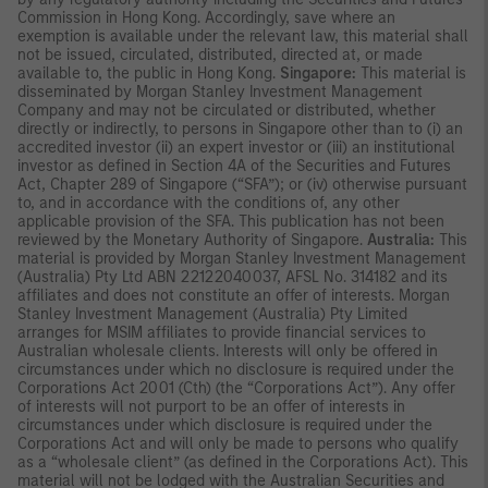
Commission in Hong Kong. Accordingly, save where an
exemption is available under the relevant law, this material shall
not be issued, circulated, distributed, directed at, or made
available to, the public in Hong Kong.
Singapore:
This material is
disseminated by Morgan Stanley Investment Management
Company and may not be circulated or distributed, whether
directly or indirectly, to persons in Singapore other than to (i) an
accredited investor (ii) an expert investor or (iii) an institutional
investor as defined in Section 4A of the Securities and Futures
Act, Chapter 289 of Singapore (“SFA”); or (iv) otherwise pursuant
to, and in accordance with the conditions of, any other
applicable provision of the SFA. This publication has not been
reviewed by the Monetary Authority of Singapore.
Australia:
This
material is provided by Morgan Stanley Investment Management
(Australia) Pty Ltd ABN 22122040037, AFSL No. 314182 and its
affiliates and does not constitute an offer of interests. Morgan
Stanley Investment Management (Australia) Pty Limited
arranges for MSIM affiliates to provide financial services to
Australian wholesale clients. Interests will only be offered in
circumstances under which no disclosure is required under the
Corporations Act 2001 (Cth) (the “Corporations Act”). Any offer
of interests will not purport to be an offer of interests in
circumstances under which disclosure is required under the
Corporations Act and will only be made to persons who qualify
as a “wholesale client” (as defined in the Corporations Act). This
material will not be lodged with the Australian Securities and