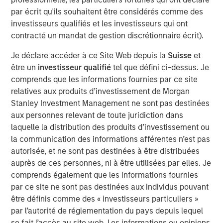
before we accept such projections, it’s worth
par écrit qu'ils souhaitent être considérés comme des
remembering how often similar predictions have missed
investisseurs qualifiés et les investisseurs qui ont
the mark.
contracté un mandat de gestion discrétionnaire écrit).
In 1999, the US Coal industry claimed that IT would need
Je déclare accéder à ce Site Web depuis la
Suisse
et
half the nation’s electricity by 2020, so the US economy
être un
investisseur qualifié
tel que défini ci-dessus. Je
needed more coal. Similarly in 1999, Intel forecasted that
comprends que les informations fournies par ce site
putting
“one billion PCs on the web represent an electrical
relatives aux produits d’investissement de Morgan
2
demand equal to the total capacity of the U.S. today”.
It
Stanley Investment Management ne sont pas destinées
didn’t happen. Instead, the rise of the Internet reshaped
aux personnes relevant de toute juridiction dans
consumption patterns with online commerce reducing
laquelle la distribution des produits d’investissement ou
the need for malls & decentralised warehouses. We also
la communication des informations afférentes n’est pas
innovated. Between 2010 and 2018 global data centre
autorisée, et ne sont pas destinées à être distribuées
compute increased by more than 550x yet energy use in
auprès de ces personnes, ni à être utilisées par elles. Je
3
data centres rose 6%.
Today, the Internet accounts for
comprends également que les informations fournies
4
less than 2% of total Western power use.
par ce site ne sont pas destinées aux individus pouvant
être définis comme des « investisseurs particuliers »
So, will this time be different?
par l’autorité de réglementation du pays depuis lequel
se fait l’accès au site web. Les informations ou opinions