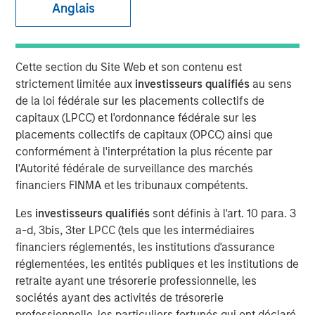
Anglais
01 DÉCEMBRE 2025
Cette section du Site Web et son contenu est
The Author
strictement limitée aux
investisseurs qualifiés
au sens
de la loi fédérale sur les placements collectifs de
Adam Ross
capitaux (LPCC) et l'ordonnance fédérale sur les
Vice President
placements collectifs de capitaux (OPCC) ainsi que
conformément à l'interprétation la plus récente par
l'Autorité fédérale de surveillance des marchés
financiers FINMA et les tribunaux compétents.
The accelerating demand for power driven by Artificial
Les
investisseurs qualifiés
sont définis à l'art. 10 para. 3
Intelligence (AI) has become a dominant narrative in
a-d, 3bis, 3ter LPCC (tels que les intermédiaires
energy markets. Current International Energy Agency (IEA)
financiers réglementés, les institutions d'assurance
forecasts now suggest that by 2030 the power needed to
réglementées, les entités publiques et les institutions de
run both new and existing AI data centres could surpass
retraite ayant une trésorerie professionnelle, les
945 Terawatt-hours (TWh), more than the annual
sociétés ayant des activités de trésorerie
1
consumption of Japan.
That sounds staggering and
professionnelle, les particuliers fortunés qui ont déclaré