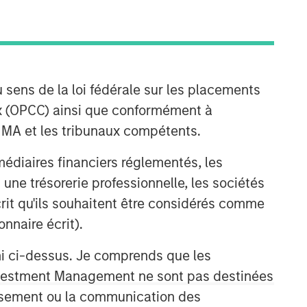
 sens de la loi fédérale sur les placements
aux (OPCC) ainsi que conformément à
FINMA et les tribunaux compétents.
Morgan Stanley Private Equity
ermédiaires financiers réglementés, les
Solutions Team
 une trésorerie professionnelle, les sociétés
écrit qu'ils souhaitent être considérés comme
Morgan Stanley Private Equity
Solutions provides investors with
nnaire écrit).
access to broadly diversified and
thematic private equity portfolios,
ni ci-dessus. Je comprends que les
spanning primary fund commitments,
 Investment Management ne sont pas destinées
co-investments, secondaries, impact
tissement ou la communication des
investing strategies, and custom