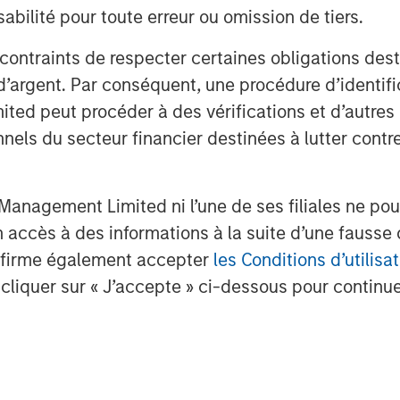
sk capital.
bilité pour toute erreur ou omission de tiers.
 breaking apart. The grid is
 contraints de respecter certaines obligations dest
ntial infrastructure systems - and,
d’argent. Par conséquent, une procédure d’identifi
 next few decades.
 peut procéder à des vérifications et d’autres co
nnels du secteur financier destinées à lutter contre
 is pushing today’s grid toward a
g well beyond their intended
nd harsher and more variable
anagement Limited ni l’une de ses filiales ne pou
routine reliability issues into high-
accès à des informations à la suite d’une fausse 
nt cycles and supply chain
confirme également accepter
les Conditions d’utilisat
ild-out. And all these pressures are
cliquer sur « J’accepte » ci-dessous pour continuer
mic imperative to connect new
.
t situation cannot be to rely