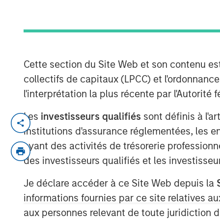
Opportunity
26 FÉVRIER 2026
Cette section du Site Web et son contenu es
collectifs de capitaux (LPCC) et l'ordonnanc
l'interprétation la plus récente par l'Autori
Les
investisseurs qualifiés
sont définis à l'a
institutions d'assurance réglementées, les ent
Key Takeaways
ayant des activités de trésorerie professionne
des investisseurs qualifiés et les investisse
Electricity
grids in Europe and the US
by converging pressures outpacing 
Je déclare accéder à ce Site Web depuis la
informations fournies par ce site relatives
Capital-efficient, market-ready tec
challenges
, but deployment remains 
aux personnes relevant de toute juridiction 