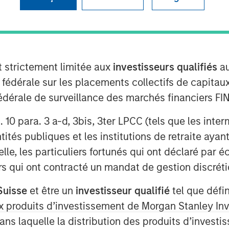
t strictement limitée aux
investisseurs qualifiés
au
e fédérale sur les placements collectifs de capit
té fédérale de surveillance des marchés financiers 
rt. 10 para. 3 a-d, 3bis, 3ter LPCC (tels que les int
ités publiques et les institutions de retraite ayant
lle, les particuliers fortunés qui ont déclaré par 
urs qui ont contracté un mandat de gestion discrétio
 face a widening reliability gap
driven
network upgrades.
Suisse
et être un
investisseur qualifié
tel que défi
 aux produits d’investissement de Morgan Stanley
hnologies may address these
limited by regulatory and financial
dans laquelle la distribution des produits d’inves