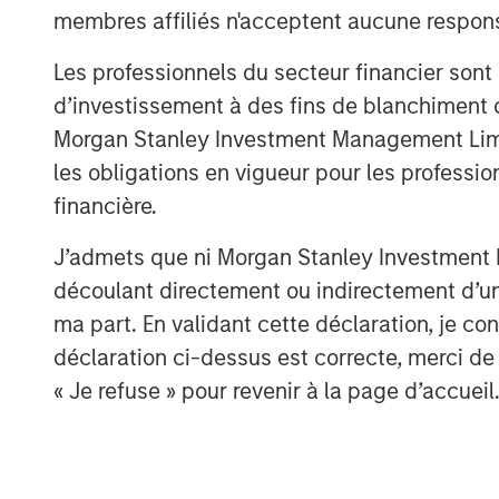
regulated asset base unsuitable for ri
membres affiliés n'acceptent aucune responsa
But now, that assumption seems to be
Les professionnels du secteur financier sont
emerging as one of the most conseque
d’investissement à des fins de blanchiment 
therefore, investment areas - for the
Morgan Stanley Investment Management Limited
les obligations en vigueur pour les professio
A convergence of structural pressures
financière.
tipping point. Aging assets, operatin
lifespans, are being asked to withsta
J’admets que ni Morgan Stanley Investment M
conditions. Extreme weather is turning 
découlant directement ou indirectement d’un 
impact events, while long replaceme
ma part. En validant cette déclaration, je 
disruptions inhibit routine network bu
déclaration ci-dessus est correcte, merci de 
converging at a time when the econo
« Je refuse » pour revenir à la page d’accueil
demand loads has never been higher.
In our view, the solution to the curren