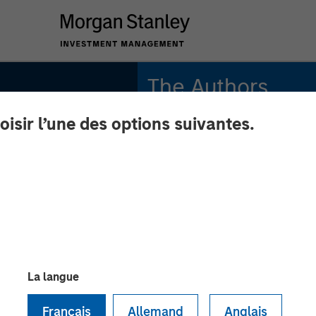
The Authors
oisir l’une des options suivantes.
Rajan Shah
Executive Director
Victoria Borodina
grades:
Investisseur
e
La langue
Français
Allemand
Anglais