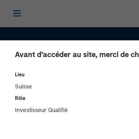
Avant d’accéder au site, merci de ch
INSIGHTS
Lieu
Suisse
Power Grid Up
Rôle
A Multi Decad
Investisseur Qualifié
Investment