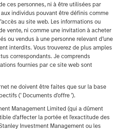
de ces personnes, ni à être utilisées par
solutions.
s aux individus pouvant être définis comme
 l’accès au site web. Les informations ou
Idées liées
de vente, ni comme une invitation à acheter
ARTICLE
osés ou vendus à une personne relevant d’une
An Introduction to Private
aient interdits. Vous trouverez de plus amples
Equity Co-Investing
ectus correspondants. Je comprends
tions fournies par ce site web sont
ALTS IN FOCUS
Private Equity 2026 Midyear
et ne doivent être faites que sur la base
Outlook
ctifs (' Documents d'offre ').
PRESS RELEASE
stment Management Limited (qui a dûment
ble d'affecter la portée et l'exactitude des
1GT Portfolio Investment Huel
to be Acquired by Danone
n Stanley Investment Management ou les