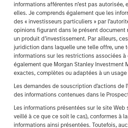
hurdles.
informations afférentes n’est pas autorisée, 
elles. Je comprends également que les infor
The
1GT Team's three-part series ex
des « investisseurs particuliers » par l’autor
equity investors to support innovative,
opinions figurant dans le présent document 
resilience.
un produit d’investissement. Par ailleurs, c
juridiction dans laquelle une telle offre, une 
informations sur les restrictions associées
The Great Grid Upgrade: The Next M
également que Morgan Stanley Investment Man
Opportunity
exactes, complètes ou adaptées à un usage p
For most of the last century, electric
Les demandes de souscription d'actions de l'
America were the quiet hero of econ
des informations contenues dans le Prospectus
power from large, centralized generat
demand, these systems delivered powe
Les informations présentées sur le site We
that the transmission and distribution 
veillé à ce que ce soit le cas), conformes à 
public eye. Investors overlooked the g
informations ainsi présentées. Toutefois, a