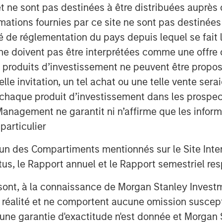
et ne sont pas destinées à être distribuées auprès 
mations fournies par ce site ne sont pas destinée
amines the opportunities
for growth
ité de réglementation du pays depuis lequel se fait
 capital-light solutions for grid
ne doivent pas être interprétées comme une offre 
es produits d’investissement ne peuvent être prop
telle invitation, un tel achat ou une telle vente ser
 à chaque produit d’investissement dans les prosp
ulti-Decade Investment
agement ne garantit ni n’affirme que les informa
articulier
ity grids across Europe and North
un des Compartiments mentionnés sur le Site Intern
omic growth. Designed to move
, le Rapport annuel et le Rapport semestriel respe
ors to predictable areas of
r so reliably and at such low cost
b sont, à la connaissance de Morgan Stanley Inve
of electricity was rarely in the
la réalité et ne comportent aucune omission suscepti
rid too, viewing it as a steady,
ucune garantie d'exactitude n'est donnée et Morga