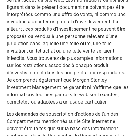
Importantly, 2026 appears increasingly defined by a rare
figurant dans le présent document ne doivent pas être
alignment of policy forces. Monetary policy is easing,
interprétées comme une offre de vente, ni comme une
fiscal policy remains accommodative, and deregulation is
invitation à acheter un produit d’investissement. Par
emerging as a new bullish driver for capital markets.
ailleurs, ces produits d’investissement ne peuvent être
While these forces do not eliminate risk, they
proposés ou vendus à une personne relevant d’une
meaningfully reduce the probability of a deep, systemic
juridiction dans laquelle une telle offre, une telle
downturn and tend to favor carry-oriented credit
invitation, un tel achat ou une telle vente seraient
strategies. Taken together, we believe loans remain
interdits. Vous trouverez de plus amples informations
attractive as both a strategic allocation and a potential
sur les restrictions associées à chaque produit
portfolio stabilizer.
d’investissement dans les prospectus correspondants.
Macro Backdrop: Slower Growth, Persistent Inflation,
Je comprends également que Morgan Stanley
Policy Support
Investment Management ne garantit ni n’affirme que les
Growth: Deceleration, Not Contraction
informations fournies par ce site web sont exactes,
complètes ou adaptées à un usage particulier
Economic growth has clearly cooled from post-
pandemic highs, but the prevailing environment
Les demandes de souscription d'actions de l'un des
remains one of deceleration rather than
Compartiments mentionnés sur le Site Internet ne
contraction, which historically has favored senior
doivent être faites que sur la base des informations
secured credit more than equities. Importantly,
contenues dans le Prospectus, le Rapport annuel et le