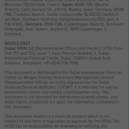
Monceau 75008 Paris, France.
Spain:
MSIM FMIL (Madrid
Branch), Calle Serrano 55, 28006, Madrid, Spain. Germany: MSIM
FMIL Frankfurt Branch, Große Gallusstraße 18, 60312 Frankfurt
am Main, Germany (Gattung: Zweigniederlassung (FDI) gem. §
53b KWG).
Denmark:
MSIM FMIL (Copenhagen Branch), Gorrissen
Federspiel, Axel Towers, Axeltorv2, 1609 Copenhagen V,
Denmark.
MIDDLE EAST
Dubai
: MSIM Ltd (Representative Office, Unit Precinct 3-7th Floor-
Unit 701 and 702, Level 7, Gate Precinct Building 3, Dubai
International Financial Centre, Dubai, 506501, United Arab
Emirates. Telephone: +97 (0)14 709 7158).
This document is distributed in the Dubai International Financial
Centre by Morgan Stanley Investment Management Limited
(Representative Office), an entity regulated by the Dubai
Financial Services Authority (“DFSA”). It is intended for use by
professional clients and market counterparties only. This
document is not intended for distribution to retail clients, and
retail clients should not act upon the information contained in
this document.
This document relates to a financial product which is not
subject to any form of regulation or approval by the DFSA. The
DFSA has no responsibility for reviewing or verifying any