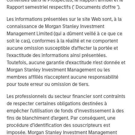
slower growth reduces the likelihood of aggressive
Rapport semestriel respectifs (' Documents d'offre ').
tightening in financial conditions, or a sharp
Les informations présentées sur le site Web sont, à la
downturn that would make the tightening
connaissance de Morgan Stanley Investment
unnecessary.
Management Limited (qui a dûment veillé à ce que ce
Consumer activity has moderated, particularly at
soit le cas), conformes à la réalité et ne comportent
the lower end of the income spectrum, but remains
aucune omission susceptible d'affecter la portée et
supported by employment levels that are cooling
l'exactitude des informations ainsi présentées.
gradually while avoiding collapse. This dynamic
Toutefois, aucune garantie d'exactitude n'est donnée et
continues to provide a baseline demand for goods
Morgan Stanley Investment Management ou les
and services and reduces the risk of a sudden
membres affiliés n'acceptent aucune responsabilité
earnings air pocket for leveraged issuers.
pour toute erreur ou omission de tiers.
Corporate confidence has improved as policy
Les professionnels du secteur financier sont contraints
uncertainty has receded. While capital spending
de respecter certaines obligations destinées à
remains selective, management teams appear
empêcher l’utilisation de fonds d’investissement à des
increasingly willing to invest and transact,
fins de blanchiment d’argent. Par conséquent, une
particularly where financing conditions are stable
procédure d’identification des souscripteurs est
and predictable.
imposée. Morgan Stanley Investment Management