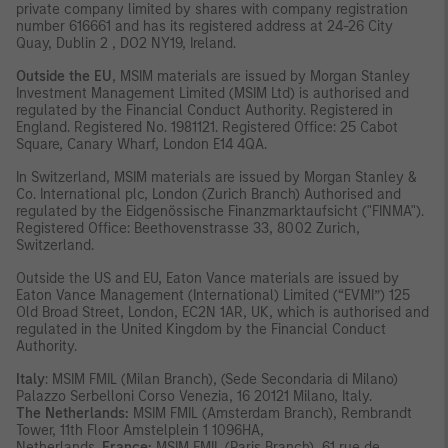
private company limited by shares with company registration
number 616661 and has its registered address at 24-26 City
Quay, Dublin 2 , DO2 NY19, Ireland.
Outside the EU
, MSIM materials are issued by Morgan Stanley
Investment Management Limited (MSIM Ltd) is authorised and
regulated by the Financial Conduct Authority. Registered in
England. Registered No. 1981121. Registered Ofﬁce: 25 Cabot
Square, Canary Wharf, London E14 4QA.
In Switzerland, MSIM materials are issued by Morgan Stanley &
Co. International plc, London (Zurich Branch) Authorised and
regulated by the Eidgenössische Finanzmarktaufsicht ("FINMA").
Registered Office: Beethovenstrasse 33, 8002 Zurich,
Switzerland.
Outside the US and EU, Eaton Vance materials are issued by
Eaton Vance Management (International) Limited (“EVMI”) 125
Old Broad Street, London, EC2N 1AR, UK, which is authorised and
regulated in the United Kingdom by the Financial Conduct
Authority.
Italy
: MSIM FMIL (Milan Branch), (Sede Secondaria di Milano)
Palazzo Serbelloni Corso Venezia, 16 20121 Milano, Italy.
The Netherlands:
MSIM FMIL (Amsterdam Branch), Rembrandt
Tower, 11th Floor Amstelplein 1 1096HA,
Netherlands.
France:
MSIM FMIL (Paris Branch), 61 rue de