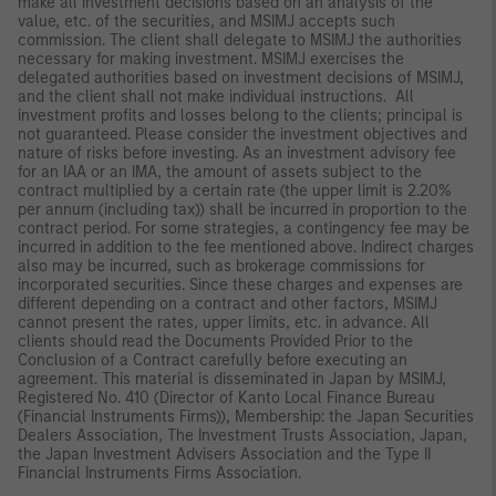
make all investment decisions based on an analysis of the
value, etc. of the securities, and MSIMJ accepts such
commission. The client shall delegate to MSIMJ the authorities
necessary for making investment. MSIMJ exercises the
delegated authorities based on investment decisions of MSIMJ,
and the client shall not make individual instructions. All
investment profits and losses belong to the clients; principal is
not guaranteed. Please consider the investment objectives and
nature of risks before investing. As an investment advisory fee
for an IAA or an IMA, the amount of assets subject to the
contract multiplied by a certain rate (the upper limit is 2.20%
per annum (including tax)) shall be incurred in proportion to the
contract period. For some strategies, a contingency fee may be
incurred in addition to the fee mentioned above. Indirect charges
also may be incurred, such as brokerage commissions for
incorporated securities. Since these charges and expenses are
different depending on a contract and other factors, MSIMJ
cannot present the rates, upper limits, etc. in advance. All
clients should read the Documents Provided Prior to the
Conclusion of a Contract carefully before executing an
agreement. This material is disseminated in Japan by MSIMJ,
Registered No. 410 (Director of Kanto Local Finance Bureau
(Financial Instruments Firms)), Membership: the Japan Securities
Dealers Association, The Investment Trusts Association, Japan,
the Japan Investment Advisers Association and the Type II
Financial Instruments Firms Association.