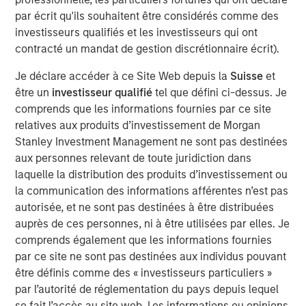
floating-rate loan market, thanks to a favorable
par écrit qu'ils souhaitent être considérés comme des
combination of policy tailwinds and market dynamics.
investisseurs qualifiés et les investisseurs qui ont
We anticipate resilient—if moderating—credit
contracté un mandat de gestion discrétionnaire écrit).
fundamentals, positive technicals, and compelling
relative value versus other major asset classes. Loans
Je déclare accéder à ce Site Web depuis la
Suisse
et
have a unique mix of senior secured positioning, floating-
être un
investisseur qualifié
tel que défini ci-dessus. Je
rate income, liquidity, and attractive starting yields that
comprends que les informations fournies par ce site
historically have benefited from this kind of environment
relatives aux produits d’investissement de Morgan
Stanley Investment Management ne sont pas destinées
The macro backdrop is a mixed picture. Growth is slowing
aux personnes relevant de toute juridiction dans
but remains positive, inflation is proving stickier than
laquelle la distribution des produits d’investissement ou
many expected, and markets continue to debate the
la communication des informations afférentes n’est pas
ultimate path of interest rates. At the same time,
autorisée, et ne sont pas destinées à être distribuées
valuations are stretched across equity and fixed-rate
auprès de ces personnes, ni à être utilisées par elles. Je
bonds, and appear vulnerable to disappointment. In
comprends également que les informations fournies
contrast, loans offer a differentiated return profile:
par ce site ne sont pas destinées aux individus pouvant
income that is contractually assured with limited duration
être définis comme des « investisseurs particuliers »
exposure.
par l’autorité de réglementation du pays depuis lequel
se fait l’accès au site web. Les informations ou opinions