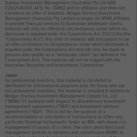
Stanley Investment Management (Australia) Pty Ltd ABN
22122040037, AFSL No. 314182 and its affiliates and does not
constitute an offer of interests. Morgan Stanley Investment
Management (Australia) Pty Limited arranges for MSIM affiliates
to provide financial services to Australian wholesale clients.
Interests will only be offered in circumstances under which no
disclosure is required under the Corporations Act 2001 (Cth) (the
“Corporations Act”). Any offer of interests will not purport to be
an offer of interests in circumstances under which disclosure is
required under the Corporations Act and will only be made to
persons who qualify as a “wholesale client” (as defined in the
Corporations Act). This material will not be lodged with the
Australian Securities and Investments Commission.
Japan
For professional investors, this material is circulated or
distributed for informational purposes only. For those who are
not professional investors, this material is provided in relation to
Morgan Stanley Investment Management (Japan) Co., Ltd.
(“MSIMJ”)’s business with respect to discretionary investment
management agreements (“IMA”) and investment advisory
agreements (“IAA”). This is not for the purpose of a
recommendation or solicitation of transactions or offers any
particular financial instruments. Under an IMA, with respect to
management of assets of a client, the client prescribes basic
management policies in advance and commissions MSIMJ to