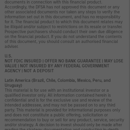
documents in connection with this financial product.
Accordingly, the DFSA has not approved this document or any
other associated documents nor taken any steps to verify the
information set out in this document, and has no responsibility
for it. The financial product to which this document relates may
be illiquid and/or subject to restrictions on its resale or transfer.
Prospective purchasers should conduct their own due diligence
on the financial product. If you do not understand the contents
of this document, you should consult an authorised financial
adviser.
U.S.
NOT FDIC INSURED | OFFER NO BANK GUARANTEE | MAY LOSE
VALUE | NOT INSURED BY ANY FEDERAL GOVERNMENT
AGENCY | NOT A DEPOSIT
Latin America (Brazil, Chile, Colombia, Mexico, Peru, and
Uruguay)
This material is for use with an institutional investor or a
qualified investor only. All information contained herein is
confidential and is for the exclusive use and review of the
intended addressee, and may not be passed on to any third
party. This material is provided for informational purposes only
and does not constitute a public offering, solicitation or
recommendation to buy or sell for any product, service, security
and/or strategy. A decision to invest should only be made after
reading the strategy documentation and conducting in-depth