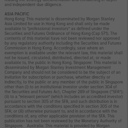
and independent due diligence.
ASIA PACIFIC
Hong Kong: This material is disseminated by Morgan Stanley
Asia Limited for use in Hong Kong and shall only be made
available to “professional investors” as defined under the
Securities and Futures Ordinance of Hong Kong (Cap 571). The
contents of this material have not been reviewed nor approved
by any regulatory authority including the Securities and Futures
Commission in Hong Kong. Accordingly, save where an
exemption is available under the relevant law, this material shall
not be issued, circulated, distributed, directed at, or made
available to, the public in Hong Kong. Singapore: This material is
disseminated by Morgan Stanley Investment Management
Company and should not be considered to be the subject of an
invitation for subscription or purchase, whether directly or
indirectly, to the public or any member of the public in Singapore
other than (i) to an institutional investor under section 304 of
the Securities and Futures Act, Chapter 289 of Singapore (“SFA”);
(ii) to a “relevant person” (which includes an accredited investor)
pursuant to section 305 of the SFA, and such distribution is in
accordance with the conditions specified in section 305 of the
SFA; or (iii) otherwise pursuant to, and in accordance with the
conditions of, any other applicable provision of the SFA. This
publication has not been reviewed by the Monetary Authority of
Singapore. Australia: This material is provided by Morgan