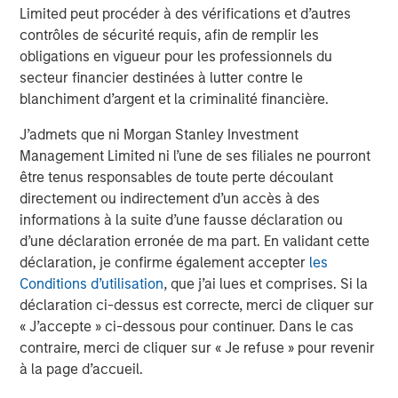
Limited peut procéder à des vérifications et d’autres
From a credit perspective, this environment favors carry-
contrôles de sécurité requis, afin de remplir les
driven returns over capital appreciation, and may benefit
obligations en vigueur pour les professionnels du
from a secured profile—factors that have historically
secteur financier destinées à lutter contre le
aligned well with loan market performance.
blanchiment d’argent et la criminalité financière.
Inflation: Sticky Enough to Shape Portfolio Construction
J’admets que ni Morgan Stanley Investment
Management Limited ni l’une de ses filiales ne pourront
Inflation has moderated from peak levels, but
être tenus responsables de toute perte découlant
progress has been uneven, particularly in services
directement ou indirectement d’un accès à des
and labor-intensive sectors. Wage dynamics,
informations à la suite d’une fausse déclaration ou
supply constraints, and pricing power in certain
d’une déclaration erronée de ma part. En validant cette
industries continue to limit the pace of disinflation.
déclaration, je confirme également accepter
les
While inflation expectations remain relatively well
Conditions d’utilisation
, que j’ai lues et comprises. Si la
anchored, realized inflation has been persistent
déclaration ci-dessus est correcte, merci de cliquer sur
enough to keep policymakers cautious and markets
« J’accepte » ci-dessous pour continuer. Dans le cas
sensitive to data surprises.
contraire, merci de cliquer sur « Je refuse » pour revenir
à la page d’accueil.
For investors, this environment heightens the