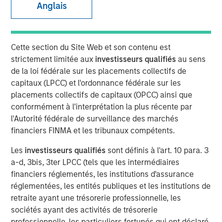
Anglais
2026
07 JANVIER 2026
Cette section du Site Web et son contenu est
strictement limitée aux
investisseurs qualifiés
au sens
de la loi fédérale sur les placements collectifs de
capitaux (LPCC) et l'ordonnance fédérale sur les
The Authors
placements collectifs de capitaux (OPCC) ainsi que
conformément à l'interprétation la plus récente par
Peter M. Campo, CFA
l'Autorité fédérale de surveillance des marchés
Managing Director
financiers FINMA et les tribunaux compétents.
Christopher Remington
Les
investisseurs qualifiés
sont définis à l'art. 10 para. 3
a-d, 3bis, 3ter LPCC (tels que les intermédiaires
Managing Director
financiers réglementés, les institutions d'assurance
réglementées, les entités publiques et les institutions de
retraite ayant une trésorerie professionnelle, les
sociétés ayant des activités de trésorerie
We enter 2026 with a constructive view on the liquid
professionnelle, les particuliers fortunés qui ont déclaré