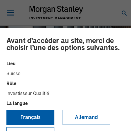
Avant d’accéder au site, merci de
choisir l’une des options suivantes.
Lieu
Suisse
Rôle
Investisseur Qualifié
La langue
INSIGHTS
How a Strategic Allocation
Français
Allemand
to Loans Can Shine in