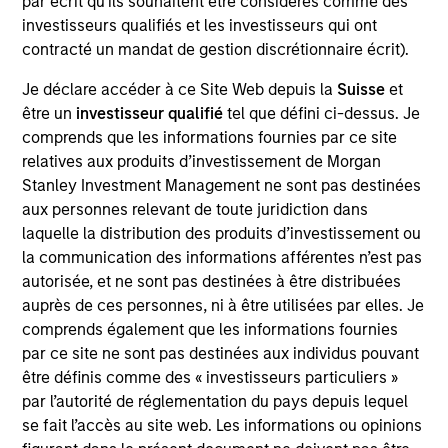
Peter M. Campo, CFA
par écrit qu'ils souhaitent être considérés comme des
investisseurs qualifiés et les investisseurs qui ont
Managing Director
contracté un mandat de gestion discrétionnaire écrit).
Je déclare accéder à ce Site Web depuis la
Suisse
et
Ralph H. Hinckley, Jr, CFA
être un
investisseur qualifié
tel que défini ci-dessus. Je
Managing Director
comprends que les informations fournies par ce site
relatives aux produits d’investissement de Morgan
Stanley Investment Management ne sont pas destinées
Heath Christensen, CFA
aux personnes relevant de toute juridiction dans
laquelle la distribution des produits d’investissement ou
Executive Director
la communication des informations afférentes n’est pas
autorisée, et ne sont pas destinées à être distribuées
auprès de ces personnes, ni à être utilisées par elles. Je
Daniel P. McElaney, CFA
comprends également que les informations fournies
Executive Director
par ce site ne sont pas destinées aux individus pouvant
être définis comme des « investisseurs particuliers »
par l’autorité de réglementation du pays depuis lequel
Edward Greenaway, CFA
se fait l’accès au site web. Les informations ou opinions