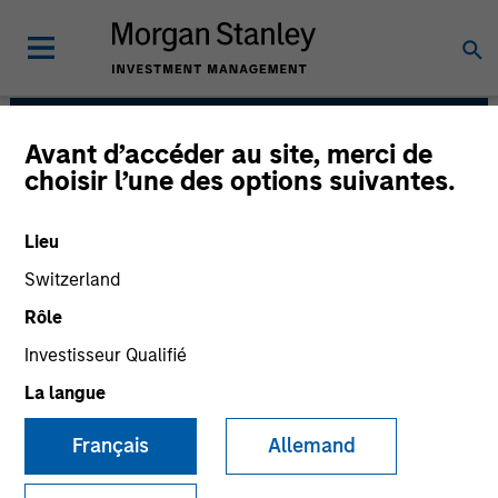
Avant d’accéder au site, merci de
Floating-Rate Loans
choisir l’une des options suivantes.
Team
Lieu
Switzerland
Rôle
Investisseur Qualifié
La langue
Strategies
Français
Allemand