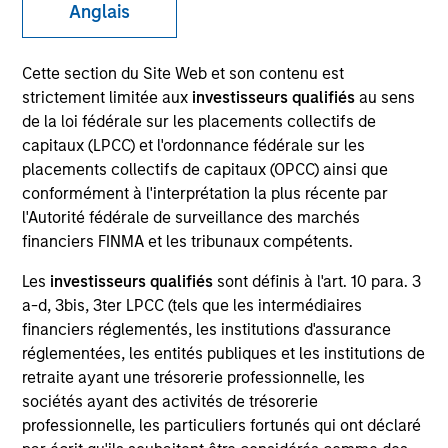
Anglais
As a pioneer in the floating-rate corporate loan market,
our team has a demonstrable track record since 1989.
Cette section du Site Web et son contenu est
We invest in U.S. and European senior loans and CLO
strictement limitée aux
investisseurs qualifiés
au sens
debt tranches, with all our investment strategies
de la loi fédérale sur les placements collectifs de
underpinned by a robust fundamental research
capitaux (LPCC) et l'ordonnance fédérale sur les
platform and the consistent and systematic application
placements collectifs de capitaux (OPCC) ainsi que
of our risk-focused investment process.
conformément à l'interprétation la plus récente par
l'Autorité fédérale de surveillance des marchés
financiers FINMA et les tribunaux compétents.
Les
investisseurs qualifiés
sont définis à l'art. 10 para. 3
a-d, 3bis, 3ter LPCC (tels que les intermédiaires
Portfolio Managers
financiers réglementés, les institutions d'assurance
réglementées, les entités publiques et les institutions de
retraite ayant une trésorerie professionnelle, les
sociétés ayant des activités de trésorerie
professionnelle, les particuliers fortunés qui ont déclaré