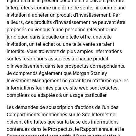
Executive Director
figurant dans le présent document ne doivent pas être
interprétées comme une offre de vente, ni comme une
invitation à acheter un produit d’investissement. Par
ailleurs, ces produits d’investissement ne peuvent être
Steve Sebo
proposés ou vendus à une personne relevant d’une
Executive Director
juridiction dans laquelle une telle offre, une telle
invitation, un tel achat ou une telle vente seraient
interdits. Vous trouverez de plus amples informations
Michael Turgel, CFA
sur les restrictions associées à chaque produit
Managing Director
d’investissement dans les prospectus correspondants.
Je comprends également que Morgan Stanley
Investment Management ne garantit ni n’affirme que les
Kathryn T. White
informations fournies par ce site web sont exactes,
complètes ou adaptées à un usage particulier
Managing Director
Les demandes de souscription d'actions de l'un des
Compartiments mentionnés sur le Site Internet ne
doivent être faites que sur la base des informations
contenues dans le Prospectus, le Rapport annuel et le
Investment Professionals