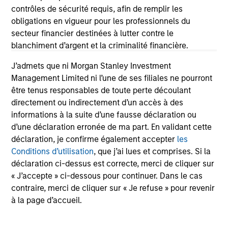
contrôles de sécurité requis, afin de remplir les
obligations en vigueur pour les professionnels du
ARTICLE
VI
secteur financier destinées à lutter contre le
blanchiment d’argent et la criminalité financière.
Floating-Rate Loan Market Monitor –
Wh
Q2 2026
in
J’admets que ni Morgan Stanley Investment
Insight on loan market fundamentals and the
In 
Management Limited ni l’une de ses filiales ne pourront
role of floating-rate loans within portfolios.
abo
être tenus responsables de toute perte découlant
ex
directement ou indirectement d’un accès à des
inc
informations à la suite d’une fausse déclaration ou
cre
d’une déclaration erronée de ma part. En validant cette
ex
déclaration, je confirme également accepter
les
Conditions d’utilisation
, que j’ai lues et comprises. Si la
déclaration ci-dessus est correcte, merci de cliquer sur
10-JUL-2026
27
« J’accepte » ci-dessous pour continuer. Dans le cas
contraire, merci de cliquer sur « Je refuse » pour revenir
à la page d’accueil.